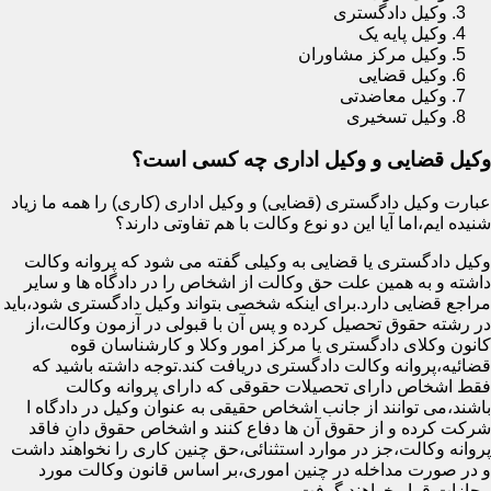
وکیل دادگستری
وکیل پایه یک
وکیل مرکز مشاوران
وکیل قضایی
وکیل معاضدتی
وکیل تسخیری
وکیل قضایی و وکیل اداری چه کسی است؟
عبارت وکیل دادگستری (قضایی) و وکیل اداری (کاری) را همه ما زیاد
شنیده ایم،اما آیا این دو نوع وکالت با هم تفاوتی دارند؟
وکیل دادگستری یا قضایی به وکیلی گفته می شود که پروانه وکالت
داشته و به همین علت حق وکالت از اشخاص را در دادگاه ها و سایر
مراجع قضایی دارد.برای اینکه شخصی بتواند وکیل دادگستری شود،باید
در رشته حقوق تحصیل کرده و پس آن با قبولی در آزمون وکالت،از
کانون وکلای دادگستری یا مرکز امور وکلا و کارشناسان قوه
قضائیه،پروانه وکالت دادگستری دریافت کند.توجه داشته باشید که
فقط اشخاص دارای تحصیلات حقوقی که دارای پروانه وکالت
باشند،می توانند از جانب اشخاص حقیقی به عنوان وکیل در دادگاه ا
شرکت کرده و از حقوق آن ها دفاع کنند و اشخاص حقوق دانِ فاقد
پروانه وکالت،جز در موارد استثنائی،حق چنین کاری را نخواهند داشت
و در صورت مداخله در چنین اموری،بر اساس قانون وکالت مورد
مجازات قرار خواهند گرفت.