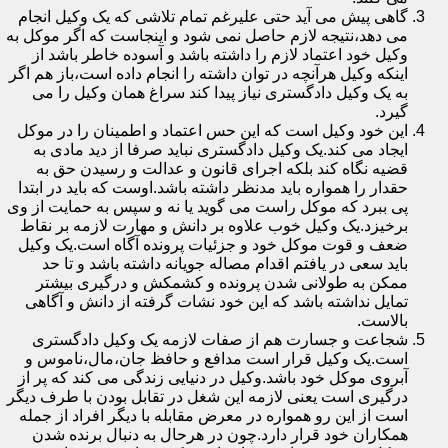
گاهی پیش می آید حتی علیرغم تمام تلاشی که یک وکیل انجام
می دهد،نتیجه لازم حاصل نمی شود و اینجاست که اگر موکل به
وکیل خود اعتماد لازم را داشته باشد و آسوده خاطر باشد از
اینکه وکیل هرآنچه در توان داشته را انجام داده است،باز هم اگر
به یک وکیل دادگستری نیاز پیدا کند سراغ همان وکیل را می
گیرد.
این خود وکیل است که این حس اعتماد و اطمینان را در موکل
ایجاد می کند.یک وکیل دادگستری نباید صرفا از دید مادی به
قضیه نگاه کند بلکه اجرای قانون و عدالت و رسیدن حق به
حقدار را همواره باید مدنظر داشته باشد.اوست که باید در ابتدا
پی ببرد که موکل راست می گوید یا نه و سپس به حمایت از وی
برخیزد.یک وکیل خوب علاوه بر دانش و مهارت لازمه بر نقاط
ضعف و قوت موکل خود و جزئیات پرونده آگاه است.یک وکیل
باید سعی در یافتم اقدام مصاله جویانه داشته باشد و تا حد
ممکن به طولانی شدن پرونده و کشمکش و درگیری بیشتر
تمایل نداشته باشد که این خود نشات گرفته از دانش و آگاهی
بالاست.
شجاعت و جسارت هم از صفات لازمه یک وکیل دادگستری
است.یک وکیل قرار است مدافع و حافظ جان،مال،ناموس و
آبروی موکل خود باشد.وکیل در دنیایی زندگی می کند که پر از
درگیری است یعنی لازمه این شغل در تقابل بودن با طرف دیگر
است از این رو همواره در معرض مقابله با دیگر افراد از جمله
همکاران خود قرار دارد.چون در هرحال به دنبال برنده شدن