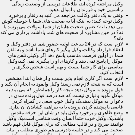
وکیل مراجعه کرده اید،اطلاعات درستی از وضعیت زندگی
زناشویی خود و فرزندان و اموال بدهید.
وقتی به یک دفتر وکالت مراجعه می کنید به رفتار و برخورد
وکیل توجه کنید؛ به اینکه آیا به صحبت های شما با حوصله گوش
می دهد یا نه؟ ضمن صحبت هایتان از شما سوالات می پرسد یا
نه؟ در حین مشاوره از صحبت های شما یاداشت برداری می کند
یانه؟
لازم است که در 24 ساعت اولیه حضور شما در دفتر وکیل و
انعقاد قرارداد وکالت،وکیل پیگیر کارهای شما باشد و به تلفن
شما در اولین فرصت مناسب پاسخ دهد.اگر وکیلی تلفن های
موکل را پاسخ نمی دهد و کارهای او را پیگیری نمی کند،وکیل
مناسبی برای کار شما نیست و بهتر است شخص دیگری را
انتخاب کنید.
لازم است اگر کاری انجام پذیر نیست و از همان ابتدا مشخص
است که به نتیجه لازم نمی رسد؛ وکیل وانمود به انجام آن نکند و
قول بیهوده به موکل ندهد.نتیجه کار را همانطور که می بیند به
موکل بگوید و نیازی نیست که صد درصد قول برنده شدن در
دعوا را به موکل بدهد.یک وکیل خوب سعی در گمراه کردن
قاضی یا پیچیده کردن پرونده یا به بیراهمه کشاندن آن ندارد.
وضع ظاهری و برخورد وکیل باید در شان این حرفه مقدس
باشد.یک وکیل خوب حتما انسان وقت شناسی است.یک وکیل
توانمند صریح و در قالب مطالبی که برای موکل قابل فهم باشد
صحبت می کند و در جلسه دادرسی هم طوری مطلب را بیان