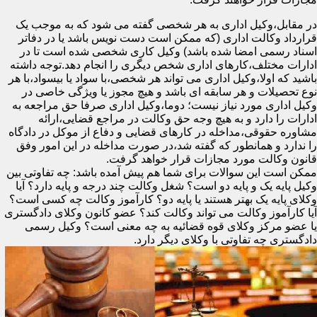
در مقابل،وکیل اداری به هر شخصی گفته می شود که به موجب یک
قرارداد وکالت اداری (که ممکن است دست نویس باشد یا در دفاتر
اسناد رسمی امضا شده باشد) وکیل کاری شخصی شده است تا در
ادارات مختلف،کارهای اداری شخص دیگری را انجام دهد.توجه داشته
باشید که اولا،وکیل اداری می تواند هر شخصی،با سواد یا بیسواد،با هر
نوع تحصیلات و هر سابقه ای باشد و هیچ مجوز یا ویژگی خاصی در
وکیل اداری مورد نیاز نیست؛ دوما،وکیل اداری صرفا حق مراجعه به
ادارات را دارد و به هیچ وجه حق وکالت در مراجع قضایی،ارائه
مشاوره حقوقی،مداخله در کارهای قضایی و دفاع از موکل در دادگاه
را ندارد و همانطور که گفته شد،در صورت مداخله در این امور وفق
قانون وکالت مورد مجازات قرار خواهد گرفت.
ممکن است این سوالات برای شما هم پیش آمده باشد: چه تفاوتی بین
وکیل پایه یک و پایه دو است؟ شغل وکالت چند درجه و پایه دارد؟ آیا
وکلای پایه یک بهتر هستند یا پایه دو؟ کارآموز وکالت چه کسی است؟
آیا کارآموز وکالت می تواند وکالت کند؟ عضو کانون وکلای دادگستری
یا عضو مرکز وکلای قوه قضائیه به چه معنی است؟ وکیل رسمی
دادگستری چه تفاوتی با وکلای دیگر دارد.