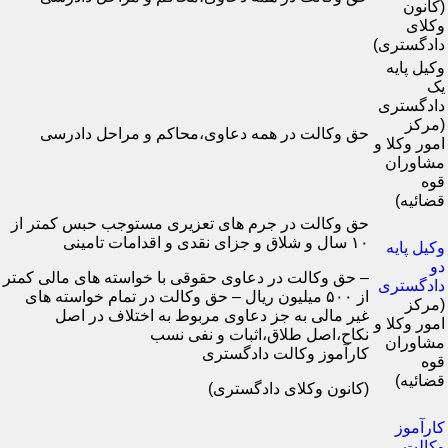
(کانون
وکلای
دادگستری)
وکیل پایه
یک
دادگستری
(مرکز
حق وکالت در همه دعاوی،محاکم و مراحل دادرسی
امور وکلا و
مشاوران
قوه
قضائیه)
حق وکالت در جرم های تعزیری مستوجب حبس کمتر از
۱۰ سال و شلاق و جزای نقدی و اقدامات تامینی
وکیل پایه
دو
– حق وکالت در دعاوی حقوقی با خواسته های مالی کمتر
دادگستری
از ۵۰۰ میلیون ریال – حق وکالت در تمام خواسته های
(مرکز
غیر مالی به جز دعاوی مربوط به اختلاف در اصل
امور وکلا و
نکاح،اصل طلاق،اثبات و نفی نسب
مشاوران
کارآموز وکالت دادگستری
قوه
قضائیه)
(کانون وکلای دادگستری)
کارآموز
وکالت