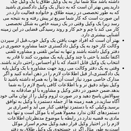
داشته باشد مثلا شما نیاز به یک وکیل طلاق یا یک وکیل چک
دارید.پس بهتر آن است که به دنبال یک وکیل دادگستری باشید
که به طور تخصصی در زمینه طلاق و خانواده فعالیت دارد.در
این صورت است که کار شما سریع تر پیش رفته و به نتیجه می
رسد زیرا یک وکیل وقتی در یک زمینه خاص به شکل تخصصی
کار می کند با چم و خم کار و روند رسیدگی قضایی در این زمینه
آشنایی بیشتری دارد.
بهتر آن است که افراد جهت یافتن یک وکیل خوب،قبل از سپردن
وکالت کار خود به یک وکیل دادگستری حتما مشاوره حضوری در
دفتر وکیل داشته باشند و تنها به تماس تلفنی و مشاوره تلفنی
اکتفا نکنند یا حتی با چند وکیل پایه یک مشورت کنند تا قادر به
انتخاب یک وکیل قابل اعتماد که با او احساس راحتی دارند باشند.
وقتی به یک دفتر وکالت می روید جهت مشاوره با یک وکیل پایه
یک دادگستری،از قبل اطلاعات لازم را در ذهن آماده کنید و اگر
مدارک خاصی مورد نیاز است آن ها را به همراه داشته باشید تا
وکیل بتواند دقیق تر و با اطلاعات کافی پاسخ لازم را به شما
بدهد.ضمن حضور در دفتر وکیل و مشاوره با او صادقانه به
سوالاتش پاسخ دهید و در صورت لزوم وکیل را از توان مالی خود
آگاه سازید.در همه زمینه ها از جمله دستمزد با وکیل به توافق
برسید.وکیلی که با دستمزد توافقی کنار می آید و اصراری بر
دستمزدهای کلان ندارد معمولا همراه با موکل است و تنها دید
مادی به قضیه ندارد.در رابطه با موضوع مدنظرتان اطلاعات
لازم را در اختیار وکیل قرار دهید.وکیل محرم اسرار موکل
است.به طور مثال اگر در جستجوی یک وکیل طلاق به دفتر