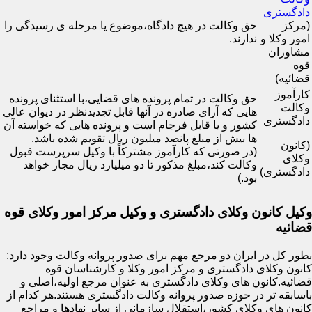
دادگستری
(مرکز
حق وکالت در هیچ دادگاه،موضوع یا مرحله ی رسیدگی را
امور وکلا و
ندارند.
مشاوران
قوه
قضائیه)
کارآموز
حق وکالت در تمام پرونده های قضایی،با استثنای پرونده
وکالت
هایی که آرای صادره در آنها قابل تجدیدنظر در دیوان عالی
دادگستری
کشور و یا قابل فرجام است و پرونده هایی که خواسته آن
ها بیش از مبلغ پانصد میلیون ریال تقویم شده باشد.
(کانون
(در صورتی که کارآموز مشترکاً با وکیل سرپرست قبول
وکلای
وکالت کند،مبلغ مذکور تا دو میلیارد ریال مجاز خواهد
دادگستری)
بود.)
وکیل کانون وکلای دادگستری و وکیل مرکز امور وکلای قوه
قضائیه
بطور کل در ایران دو مرجع مهم برای صدور پروانه وکالت وجود دارد:
کانون وکلای دادگستری و مرکز امور وکلا و کارشناسان قوه
قضائیه.کانون های وکلای دادگستری به عنوان مرجع اولیه،اصلی و
باسابقه تر در حوزه صدور پروانه وکالت دادگستری هستند.هر کدام از
کانون های وکلای کشور،استقلال سازمانی از سایر نهادها و مراجع