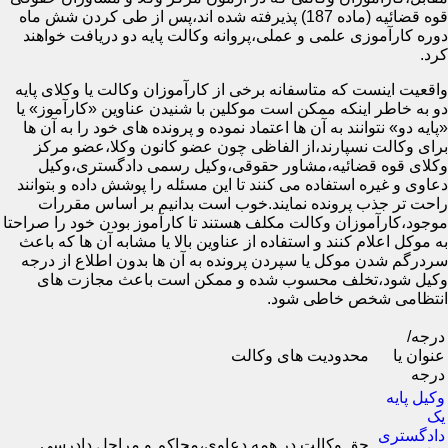
قوه قضائیه (ماده 187) پذیرفته شده اند،پس از طی کردن شش ماه
دوره کارآموزی علمی و عملی،پروانه وکالت پایه دو دریافت خواهند
کرد.
واقعیت اینست که متاسفانه برخی از کارآموزان وکالت یا وکلای پایه
دو به خاطر اینکه ممکن است موکلین با شنیدن عناوین «کارآموز» یا
«پایه دو» نتوانند به آن ها اعتماد نموده و پرونده های خود را به آن ها
برای وکالت نسپارند،از الفاظی چون عضو کانون وکلا،عضو مرکز
وکلای قوه قضائیه،مشاور حقوقی،وکیل رسمی دادگستری،وکیل
دعاوی و غیره استفاده می کنند تا این مسئله را پوشش داده و بتوانند
راحت تر جذب پرونده نمایند.خوب است بدانیم بر اساس مقررات
موجود،کارآموزان وکالت مکلف هستند تا کارآموز بودن خود را صراحتا
به موکل اعلام کنند و استفاده از عناوین بالا یا مشابه آن ها که باعث
سردرگم شدن موکل یا سپردن پرونده به آن ها بدون اطلاع از درجه
وکیل شود،تخلف محسوب شده و ممکن است باعث مجازت های
انتظامی شخص خاطی شود.
درجه/
عنوان یا
محدودیت های وکالت
درجه
وکیل پایه
یک
دادگستری
حق وکالت در همه دعاوی،محاکم و مراحل دادرسی