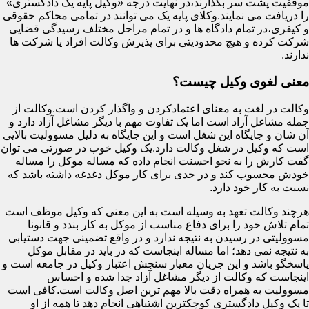
موفقیت پشت سر بگذارند،در نهایت درجه «وکیل پایه یک دادگستری»
را دریافت می نمایند.وکلای پایه یک می توانند در تمامی محاکم حقوقی
و کیفری،در تمام دادگاه ها و در تمام مراحل مختلف رسیدگی قضایی
شرکت کرده و هیچ محدودیتی برای پذیرش وکالت افراد یا شرکت ها
ندارند.
معنی لغوی وکیل چیست؟
وکالت در لغت به معنای اعتمادکردن و واگذار کردن است.وکالت از
جمله مشاغل آزاد است اما یک تفاوت مهم با دیگر مشاغل آزاد دارد و
آن شان و جایگاه این شغل است و این جایگاه به دلیل مسوولیت بالایی
است که وکیل در شغل وکالت دارد.یک وکیل خوب در صورتی می توان
گفت کارش را به نحو احسنت انجام داده که مساله موکل را مساله
خودش محسوب کند و در حدی برای کار موکل دغدغه داشته باشد که
نسبت به کار خود دارد.
هرچند وکالت تعهد به وسیله است به این معنی که وکیل موظف است
تمام تلاش خود را برای دفاع مناسب از موکل به کار بندد و قانونا
مسوولیتی در رسیدن به نتیجه ندارد و در واقع تضمینی جهت دستیابی
به نتیجه نمی دهد؛ اما مساله اینجاست که در باید در مقابل موکل
پاسخگو باشد و این جریان معیار سنجش اعتبار وکیل در جامعه است و
اینجاست که وکالت از دیگر مشاغل آزاد جدا شده و احساس
مسوولیت به همراه دقت بالا مهم ترین اصل وکالت است.کافی است
تا یک وکیل دادگستری کوچکترین اشتباهی انجام دهد تا همه از او