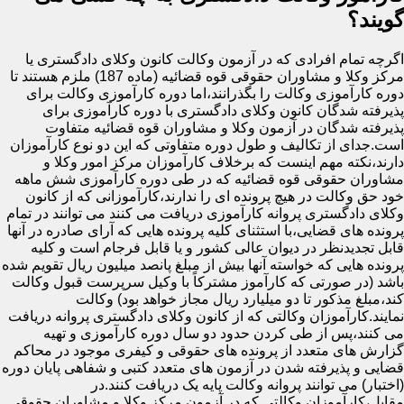
گویند؟
اگرچه تمام افرادی که در آزمون وکالت کانون وکلای دادگستری یا
مرکز وکلا و مشاوران حقوقی قوه قضائیه (ماده 187) ملزم هستند تا
دوره کارآموزی وکالت را بگذرانند،اما دوره کارآموزی وکالت برای
پذیرفته شدگان کانون وکلای دادگستری با دوره کارآموزی برای
پذیرفته شدگان در آزمون وکلا و مشاوران قوه قضائیه متفاوت
است.جدای از تکالیف و طول دوره متفاوتی که این دو نوع کارآموزان
دارند،نکته مهم اینست که برخلاف کارآموزان مرکز امور وکلا و
مشاوران حقوقی قوه قضائیه که در طی دوره کارآموزی شش ماهه
خود حق وکالت در هیچ پرونده ای را ندارند،کارآموزانی که از کانون
وکلای دادگستری پروانه کارآموزی دریافت می کنند می توانند در تمام
پرونده های قضایی،با استثنای کلیه پرونده هایی که آرای صادره در آنها
قابل تجدیدنظر در دیوان عالی کشور و یا قابل فرجام است و کلیه
پرونده هایی که خواسته آنها بیش از مبلغ پانصد میلیون ریال تقویم شده
باشد (در صورتی که کارآموز مشترکاً با وکیل سرپرست قبول وکالت
کند،مبلغ مذکور تا دو میلیارد ریال مجاز خواهد بود) وکالت
نمایند.کارآموزان وکالتی که از کانون وکلای دادگستری پروانه دریافت
می کنند،پس از طی کردن حدود دو سال دوره کارآموزی و تهیه
گزارش های متعدد از پرونده های حقوقی و کیفری موجود در محاکم
قضایی و پذیرفته شدن در آزمون های متعدد کتبی و شفاهی پایان دوره
(اختبار) می توانند پروانه وکالت پایه یک دریافت کنند.در
مقابل،کارآموزان وکالتی که در آزمون مرکز وکلا و مشاوران حقوقی