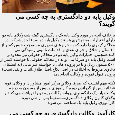
وکیل پایه دو دادگستری به چه کسی می
گویند؟
برخلاف آنچه در مورد وکیل پایه یک دادگستری گفته شد،وکلای پایه دو
دارای اختیارات محدودتری هستند.وکیل پایه دو صرفا حق شرکت در
محاکم کیفری را دارد که به جرم های تعزیری مستوجب حبس کمتر از
۱۰ سال و شلاق و جزای نقدی و اقدامات تامینی رسیدگی می
کنند.همچنین،اختیارات وکیل پایه دو در محاکم حقوقی نیز محدودتر
است.وکیل پایه دو صرفا می تواند در محاکم حقوقی با خواسته کمتر از
۵۰۰ میلیون ریال و یا در پرونده هایی با خواسته غیر مالی (به استثنای
دعاوی مربوط به اختلاف در اصل نکاح،اصل طلاق،اثبات و نفی نسب)
پرونده قبول نموده و وکالت انجام دهد.
نکته مهم اینست که صرفا وکلای مرکز امور مشاوران و وکلای قوه
قضائیه پس از گذراندن دوره کارآموزی و پیش از رسیدن به درجه
وکالت پایه یک دادگستری،پروانه وکالت پایه دو را دریافت می کنند و
وکلای کانون وکلای دادگستری،مستقیما پس از طی دوره
کارآموزی،وکیل پایه یک شناخته می شوند.
کارآموز وکالت دادگستری به چه کسی می