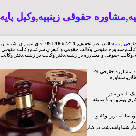
یه,مشاوره حقوقی زینبیه,وکیل پای
وقی زینبیه
30 در صد تخفیف,-09120862254-آقای تیموری-,شبانه روزی وکلا مجرب,دفتر وکالت محدوده زینبیه,
وکالت,مشاوره حقوقی,وکالت حقوقی و کیفری شرکت,وکالت حقوقی و 
دیه,وکالت حقوقی و مشاوره در زینبیه,دفتر وکالت در زینبیه,دفتر و
وکیل آنلاین در تمامی زمینه های حقوقی،خانوادگی،چک،ملک دفتر وکالت.مشاوره حقوقی 24
طلاق.مشاوره
ا همکاری بیش از 1200 وکیل پایه یک با تجربه در
و با همکاری بهترین و با سابقه
اسابقه ترین وکلا و
صه
ر شما باشد.شما در کنار