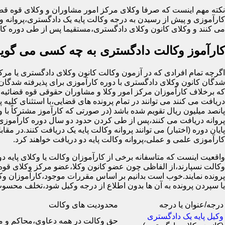
نکته مهم اینست که صرفا وکلای مرکز امور مشاوران و وکلای قوه قضا
کارآموزی و پیش از رسیدن به درجه وکالت پایه یک دادگستری،پروانه وک
می کنند و وکلای کانون وکلای دادگستری،مستقیما پس از طی دوره کار
کارآموز وکالت دادگستری به چه کسی می گوین
شدگان کانون وکلای دادگستری با دوره کارآموزی برای پذیرفته شدگان 
که برخلاف کارآموزان مرکز امور وکلا و مشاوران حقوقی قوه قضائیه ک
دریافت می کنند می توانند در تمام پرونده های قضایی،با استثنای کلیه پ
پانصد میلیون ریال تقویم شده باشد (در صورتی که کارآموز مشترکاً با 
پروانه دریافت می کنند،پس از طی کردن حدود دو سال دوره کارآموزی 
کارآموزی علمی و عملی،پروانه وکالت پایه دو دریافت خواهند کرد.
واقعیت اینست که متاسفانه برخی از کارآموزان وکالت یا وکلای پایه دو ب
وکالت نسپارند،از الفاظی چون عضو کانون وکلا،عضو مرکز وکلای قوه 
پرونده نمایند.خوب است بدانیم بر اساس مقررات موجود،کارآموزان وکال
یا سپردن پرونده به آن ها بدون اطلاع از درجه وکیل شود،تخلف 
درجه/عنوان یا درجه
محدودیت های وکالت
وکیل پایه یک دادگستری
حق وکالت در همه دعاوی،محاکم و 