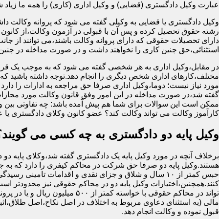
عبارت وکیل دادگستری (قضایی) و وکیل اداری (کاری) را همه ما زیاد شنید
وکیل دادگستری یا قضایی به وکیلی گفته می شود که پروانه وکالت داش
رشته حقوق تحصیل کرده و پس آن با قبولی در آزمون وکالت،از کانون 
دارای تحصیلات حقوقی که دارای پروانه وکالت باشند،می توانند از جان
استثنائی،حق چنین کاری را نخواهند داشت و در صورت مداخله در چنی
در مقابل،وکیل اداری به هر شخصی گفته می شود که به موجب یک قرا
مختلف،کارهای اداری شخص دیگری را انجام دهد.توجه داشته باشید که او
مورد نیاز نیست؛ دوما،وکیل اداری صرفا حق مراجعه به ادارات را دارد
گفته شد،در صورت مداخله در این امور وفق قانون وکالت مورد مجازا
ممکن است این سوالات برای شما هم پیش آمده باشد: چه تفاوتی بین وکیل
کارآموز وکالت می تواند وکالت کند؟ عضو کانون وکلای دادگستری یا 
وکیل پایه دو دادگستری به چه کسی می گویند؟
برخلاف آنچه در مورد وکیل پایه یک دادگستری گفته شد،وکلای پایه دو 
هستند.وکیل پایه دو صرفا حق شرکت در محاکم کیفری را دارد که به
حبس کمتر از ۱۰ سال و شلاق و جزای نقدی و اقدامات تامینی رسید
کنند.همچنین،اختیارات وکیل پایه دو در محاکم حقوقی نیز محدودتر اس
تواند در محاکم حقوقی با خواسته کمتر از ۵۰۰ میلی
مالی (به استثنای دعاوی مربوط به اختلاف در اصل نکاح،اصل طلاق،اثب
قبول نموده و وکالت انجام دهد.