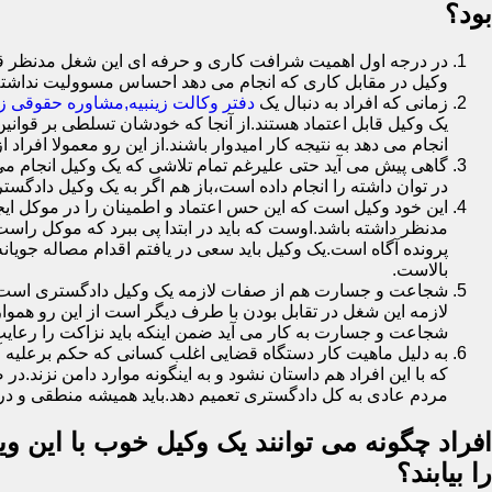
بود؟
در درجه اول اهمیت شرافت کاری و حرفه ای این شغل مدنظر قرار
وکیل در مقابل کاری که انجام می دهد احساس مسوولیت نداشت
زمانی که افراد به دنبال یک
دفتر وکالت زینبیه,مشاوره حقوقی زی
یک وکیل قابل اعتماد هستند.از آنجا که خودشان تسلطی بر قوانین
انجام می دهد به نتیجه کار امیدوار باشند.از این رو معمولا افراد
گاهی پیش می آید حتی علیرغم تمام تلاشی که یک وکیل انجام می 
در توان داشته را انجام داده است،باز هم اگر به یک وکیل دادگستر
این خود وکیل است که این حس اعتماد و اطمینان را در موکل ایجا
مدنظر داشته باشد.اوست که باید در ابتدا پی ببرد که موکل را
پرونده آگاه است.یک وکیل باید سعی در یافتم اقدام مصاله جویا
بالاست.
شجاعت و جسارت هم از صفات لازمه یک وکیل دادگستری است.یک 
لازمه این شغل در تقابل بودن با طرف دیگر است از این رو هموا
شجاعت و جسارت به کار می آید ضمن اینکه باید نزاکت را رعایت
به دلیل ماهیت کار دستگاه قضایی اغلب کسانی که حکم برعلیه آ
که با این افراد هم داستان نشود و به اینگونه موارد دامن نز
مردم عادی به کل دادگستری تعمیم دهد.باید همیشه منطقی و در 
افراد چگونه می توانند یک وکیل خوب با این وی
را بیابند؟