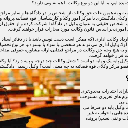
ه ایم،اما آیا این دو نوع وکالت با هم تفاوتی دارند؟
ته و به همین علت حق وکالت از اشخاص را در دادگاه ها و سایر مراجع
وکلای دادگستری یا مرکز امور وکلا و کارشناسان قوه قضائیه،پروانه
ب اشخاص حقیقی به عنوان وکیل در دادگاه ا شرکت کرده و از حقوق آن 
ن اموری،بر اساس قانون وکالت مورد مجازات قرار خواهند گرفت.
رداد وکالت اداری (که ممکن است دست نویس باشد یا در دفاتر اسنا
لا،وکیل اداری می تواند هر شخصی،با سواد یا بیسواد،با هر نوع تحصیل
 و به هیچ وجه حق وکالت در مراجع قضایی،ارائه مشاوره حقوقی،مداخله 
ت قرار خواهد گرفت.
 پایه یک و پایه دو است؟ شغل وکالت چند درجه و پایه دارد؟ آیا وکلای
عضو مرکز وکلای قوه قضائیه به چه معنی است؟ وکیل رسمی دادگستری چ
دارای اختیارات محدودتری
 جرم های تعزیری مستوجب
گی می
ت.وکیل پایه دو صرفا می
ون ریال و یا در پرونده هایی با خواسته غیر
ات و نفی نسب) پرونده