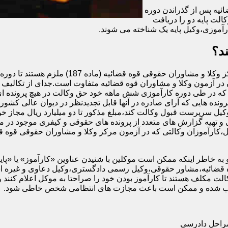
ئیه پس از گذراندن دوره
الت پایه دو را دریافت
آموزی،وکیل پایه یک شناخته می شوند.
د؟
اگرچه تمام افرادی که در آزمون وکالت کانون وکل
در آزمون وکلا و مشاوران قوه قضائیه متفاوت است.جدای از تکالیف و 
ه در طی دوره کارآموزی شش ماهه خود حق وکالت در هیچ پرونده ای را
رونده هایی که آرای صادره در آنها قابل تجدیدنظر در دیوان عالی کشور 
وکیل سرپرست قبول وکالت کند،مبلغ مذکور تا دو میلیارد ریال مجاز خوا
و تهیه گزارش های متعدد از پرونده های حقوقی و کیفری موجود در م
ه خاطر اینکه ممکن است موکلین با شنیدن عناوین «کارآموز» یا «پایه دو»
قضائیه،مشاور حقوقی،وکیل رسمی دادگستری،وکیل دعاوی و غیره استفا
ت مکلف هستند تا کارآموز بودن خود را صراحتا به موکل اعلام کنند و
محسوب شده و ممکن است باعث مجازت های انتظامی شخص خاطی شود.
مراحل دادرسی