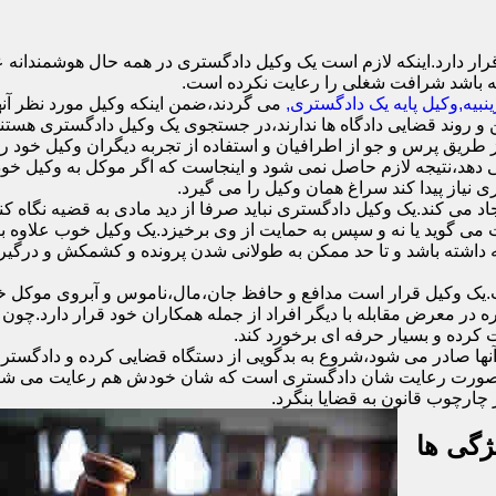
 دارد.اینکه لازم است یک وکیل دادگستری در همه حال هوشمندانه عمل
ه باشد شرافت شغلی را رعایت نکرده است.
نبیه,وکیل پایه یک دادگستری,
می گردند،ضمن اینکه وکیل مورد نظر آنها
 و روند قضایی دادگاه ها ندارند،در جستجوی یک وکیل دادگستری هستند ک
 از طریق پرس و جو از اطرافیان و استفاده از تجربه دیگران وکیل خود را
دهد،نتیجه لازم حاصل نمی شود و اینجاست که اگر موکل به وکیل خود اع
ی نیاز پیدا کند سراغ همان وکیل را می گیرد.
د می کند.یک وکیل دادگستری نباید صرفا از دید مادی به قضیه نگاه کند
ست می گوید یا نه و سپس به حمایت از وی برخیزد.یک وکیل خوب علاوه
نه داشته باشد و تا حد ممکن به طولانی شدن پرونده و کشمکش و درگیری
وکیل قرار است مدافع و حافظ جان،مال،ناموس و آبروی موکل خود ب
ره در معرض مقابله با دیگر افراد از جمله همکاران خود قرار دارد.چو
 کرده و بسیار حرفه ای برخورد کند.
نها صادر می شود،شروع به بدگویی از دستگاه قضایی کرده و دادگستری 
ند.در صورت رعایت شان دادگستری است که شان خودش هم رعایت می شود.
چارچوب قانون به قضایا بنگرد.
ژگی ها