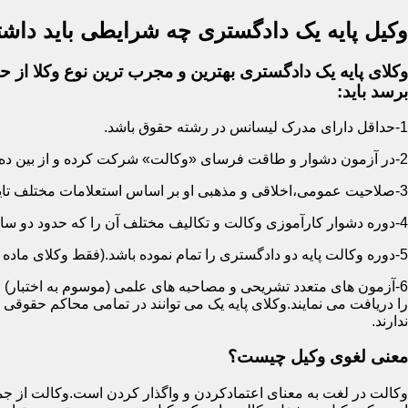
وکیل پایه یک دادگستری چه شرایطی باید داشت
وکلای پایه یک دادگستری بهترین و مجرب ترین نوع وکلا از حی
برسد باید:
1-حداقل دارای مدرک لیسانس در رشته حقوق باشد.
2-در آزمون دشوار و طاقت فرسای «وکالت» شرکت کرده و از بین ده ها هزار نفر پذیرفته شده باشد.
3-صلاحیت عمومی،اخلاقی و مذهبی او بر اساس استعلامات مختلف تایید شده باشد.
4-دوره دشوار کارآموزی وکالت و تکالیف مختلف آن را که حدود دو سال است سپری کرده باشد.
5-دوره وکالت پایه دو دادگستری را تمام نموده باشد.(فقط وکلای ماده 187)
6-آزمون های متعدد تشریحی و مصاحبه های علمی (موسوم به اختبار) ر
را دریافت می نمایند.وکلای پایه یک می توانند در تمامی محاکم حقوق
ندارند.
معنی لغوی وکیل چیست؟
وکالت در لغت به معنای اعتمادکردن و واگذار کردن است.وکالت از جمله