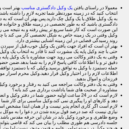
معمولا در راستای یافتن
یک وکیل دادگستری مناسب
بهتر است وک
انتخاب کنید که در زمینه موردنظر شما تجربه لازم را داشته باشد م
به یک وکیل طلاق یا یک وکیل چک دارید.پس بهتر آن است که به د
دادگستری باشید که به طور تخصصی در زمینه طلاق و خانواده فع
این صورت است که کار شما سریع تر پیش رفته و به نتیجه می ر
وکیل وقتی در یک زمینه خاص به شکل تخصصی کار می کند با چم
روند رسیدگی قضایی در این زمینه آشنایی بیشتری دارد.
بهتر آن است که افراد جهت یافتن یک وکیل خوب،قبل از سپردن وک
حتی با چند وکیل پایه یک مشورت کنند تا قادر به انتخاب یک وکیل 
وقتی به یک دفتر وکالت می روید جهت مشاوره با یک وکیل پایه یک 
دقیق تر و با اطلاعات کافی پاسخ لازم را به شما بدهد.ضمن حضور 
جمله دستمزد با وکیل به توافق برسید.وکیلی که با دستمزد توافقی
اطلاعات لازم را در اختیار وکیل قرار دهید.وکیل محرم اسرار 
فرزندان و اموال بدهید.
وقتی به یک دفتر وکالت مراجعه می کنید به رفتار و برخورد وکی
مشاوره از صحبت های شما یاداشت برداری می کند یانه؟
لازم است که در 24 ساعت اولیه حضور شما در دفت
دهد و کارهای او را پیگیری نمی کند،وکیل مناسبی برای کار شما
لازم است اگر کاری انجام پذیر نیست و از همان ابتدا مشخص است ک
نیازی نیست که صد درصد قول برنده شدن در دعوا را به موکل بده
وضع ظاهری و برخورد وکیل باید در شان این حرفه مقدس باشد.
جلسه دادرسی هم طوری مطلب را بیان می کند که قاضی بتواند 
هرچند وکیل در زمینه تمامی علوم و فنون متبحر نیست اما بهتر 