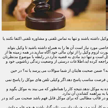
اشته باشند و تنها به تماس تلفنی و مشاوره تلفنی اکتفا نکنند یا
ی مورد نیاز است آن ها را به همراه داشته باشید تا وکیل بتواند
رت لزوم وکیل را از توان مالی خود آگاه سازید.در همه زمینه ها از
کل است و تنها دید مادی به قضیه ندارد.در رابطه با موضوع مدنظرتان
مراجعه کرده اید،اطلاعات درستی از وضعیت زندگی زناشویی خود و
ا نه؟ ضمن صحبت هایتان از شما سوالات می پرسد یا نه؟ در حین
 در اولین فرصت مناسب پاسخ دهد.اگر وکیلی تلفن های موکل را پاسخ نمی
 به موکل ندهد.نتیجه کار را همانطور که می بیند به موکل بگوید و
ه بیراهمه کشاندن آن ندارد.
در قالب مطالبی که برای موکل قابل فهم باشد صحبت می کند و در
 کار آیند و در جریان دادرسی تاثیرگذار باشند.هرچه علم و دانش