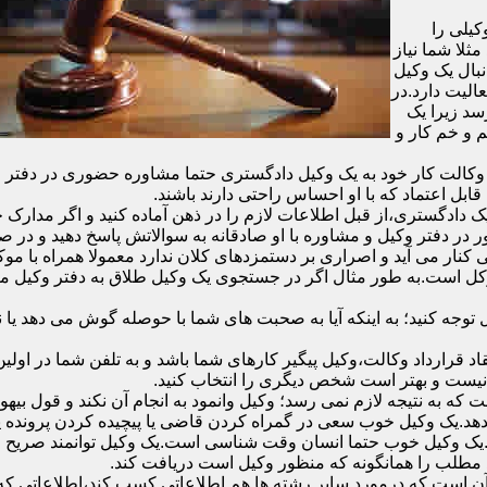
یلی را
ثلا شما نیاز
نبال یک وکیل
الیت دارد.در
سد زیرا یک
 و خم کار و
الت کار خود به یک وکیل دادگستری حتما مشاوره حضوری در دفتر وکیل د
قابل اعتماد که با او احساس راحتی دارند باشند.
دادگستری،از قبل اطلاعات لازم را در ذهن آماده کنید و اگر مدارک خاص
در دفتر وکیل و مشاوره با او صادقانه به سوالاتش پاسخ دهید و در صو
 کنار می آید و اصراری بر دستمزدهای کلان ندارد معمولا همراه با مو
موکل است.به طور مثال اگر در جستجوی یک وکیل طلاق به دفتر وکیل 
ل توجه کنید؛ به اینکه آیا به صحبت های شما با حوصله گوش می دهد ی
ر وکیل و انعقاد قرارداد وکالت،وکیل پیگیر کارهای شما باشد و به تلفن شما
 نیست و بهتر است شخص دیگری را انتخاب کنید.
ه به نتیجه لازم نمی رسد؛ وکیل وانمود به انجام آن نکند و قول بیهوده
د.یک وکیل خوب سعی در گمراه کردن قاضی یا پیچیده کردن پرونده یا ب
یک وکیل خوب حتما انسان وقت شناسی است.یک وکیل توانمند صریح و 
مطلب را همانگونه که منظور وکیل است دریافت کند.
آن است که درمورد سایر رشته ها هم اطلاعاتی کسب کند،اطلاعاتی که به