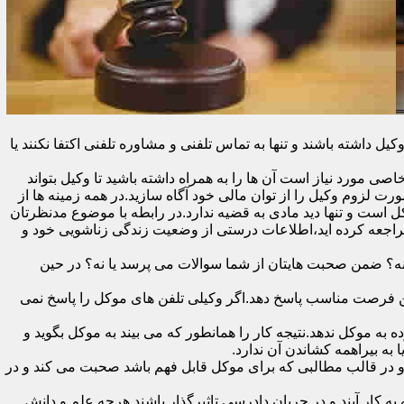
اشته باشند و تنها به تماس تلفنی و مشاوره تلفنی اکتفا نکنند یا
ی مورد نیاز است آن ها را به همراه داشته باشید تا وکیل بتواند
رت لزوم وکیل را از توان مالی خود آگاه سازید.در همه زمینه ها از
کل است و تنها دید مادی به قضیه ندارد.در رابطه با موضوع مدنظرتان
مراجعه کرده اید،اطلاعات درستی از وضعیت زندگی زناشویی خود و
ا نه؟ ضمن صحبت هایتان از شما سوالات می پرسد یا نه؟ در حین
 در اولین فرصت مناسب پاسخ دهد.اگر وکیلی تلفن های موکل را پاسخ نمی
 به موکل ندهد.نتیجه کار را همانطور که می بیند به موکل بگوید و
ه بیراهمه کشاندن آن ندارد.
در قالب مطالبی که برای موکل قابل فهم باشد صحبت می کند و در
 کار آیند و در جریان دادرسی تاثیرگذار باشند.هرچه علم و دانش