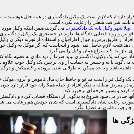
 دارد.اینکه لازم است یک وکیل دادگستری در همه حال هوشمندانه عمل
ه باشد شرافت شغلی را رعایت نکرده است.
ویلا شهر,وکیل پایه یک دادگستری,
می گردند،ضمن اینکه وکیل مورد نظ
قوانین و روند قضایی دادگاه ها ندارند،در جستجوی یک وکیل دادگستری ه
ا افراد از طریق پرس و جو از اطرافیان و استفاده از تجربه دیگران وکیل
دهد،نتیجه لازم حاصل نمی شود و اینجاست که اگر موکل به وکیل خود اع
ی نیاز پیدا کند سراغ همان وکیل را می گیرد.
د می کند.یک وکیل دادگستری نباید صرفا از دید مادی به قضیه نگاه کند
ست می گوید یا نه و سپس به حمایت از وی برخیزد.یک وکیل خوب علاوه
نه داشته باشد و تا حد ممکن به طولانی شدن پرونده و کشمکش و درگیری
وکیل قرار است مدافع و حافظ جان،مال،ناموس و آبروی موکل خود ب
ره در معرض مقابله با دیگر افراد از جمله همکاران خود قرار دارد.چو
 کرده و بسیار حرفه ای برخورد کند.
نها صادر می شود،شروع به بدگویی از دستگاه قضایی کرده و دادگستری 
ند.در صورت رعایت شان دادگستری است که شان خودش هم رعایت می شود.
چارچوب قانون به قضایا بنگرد.
ژگی ها