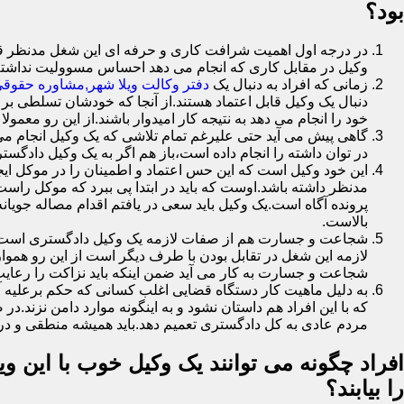
بود؟
در درجه اول اهمیت شرافت کاری و حرفه ای این شغل مدنظر قرار
وکیل در مقابل کاری که انجام می دهد احساس مسوولیت نداشت
زمانی که افراد به دنبال یک
دفتر وکالت ویلا شهر,مشاوره حقوقی 
دنبال یک وکیل قابل اعتماد هستند.از آنجا که خودشان تسلطی بر 
خود را انجام می دهد به نتیجه کار امیدوار باشند.از این رو معمول
گاهی پیش می آید حتی علیرغم تمام تلاشی که یک وکیل انجام می 
در توان داشته را انجام داده است،باز هم اگر به یک وکیل دادگستر
این خود وکیل است که این حس اعتماد و اطمینان را در موکل ایجا
مدنظر داشته باشد.اوست که باید در ابتدا پی ببرد که موکل را
پرونده آگاه است.یک وکیل باید سعی در یافتم اقدام مصاله جویا
بالاست.
شجاعت و جسارت هم از صفات لازمه یک وکیل دادگستری است.یک 
لازمه این شغل در تقابل بودن با طرف دیگر است از این رو هموا
شجاعت و جسارت به کار می آید ضمن اینکه باید نزاکت را رعایت
به دلیل ماهیت کار دستگاه قضایی اغلب کسانی که حکم برعلیه آ
که با این افراد هم داستان نشود و به اینگونه موارد دامن نز
مردم عادی به کل دادگستری تعمیم دهد.باید همیشه منطقی و در 
افراد چگونه می توانند یک وکیل خوب با این وی
را بیابند؟