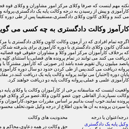
نکته مهم اینست که صرفا وکلای مرکز امور مشاوران و وکلای قوه قضا
کارآموزی و پیش از رسیدن به درجه وکالت پایه یک دادگستری،پروانه وک
می کنند و وکلای کانون وکلای دادگستری،مستقیما پس از طی دوره کار
کارآموز وکالت دادگستری به چه کسی می گوین
شدگان کانون وکلای دادگستری با دوره کارآموزی برای پذیرفته شدگان 
که برخلاف کارآموزان مرکز امور وکلا و مشاوران حقوقی قوه قضائیه ک
دریافت می کنند می توانند در تمام پرونده های قضایی،با استثنای کلیه پ
پانصد میلیون ریال تقویم شده باشد (در صورتی که کارآموز مشترکاً با 
پروانه دریافت می کنند،پس از طی کردن حدود دو سال دوره کارآموزی 
کارآموزی علمی و عملی،پروانه وکالت پایه دو دریافت خواهند کرد.
واقعیت اینست که متاسفانه برخی از کارآموزان وکالت یا وکلای پایه دو ب
وکالت نسپارند،از الفاظی چون عضو کانون وکلا،عضو مرکز وکلای قوه 
پرونده نمایند.خوب است بدانیم بر اساس مقررات موجود،کارآموزان وکال
یا سپردن پرونده به آن ها بدون اطلاع از درجه وکیل شود،تخلف 
درجه/عنوان یا درجه
محدودیت های وکالت
وکیل پایه یک دادگستری
حق وکالت در همه دعاوی،محاکم و 