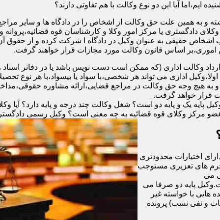
ه ایم،اما آیا این دو نوع وکالت با هم تفاوتی دارند؟
ته و به همین علت حق وکالت از اشخاص را در دادگاه ها و سایر مراجع
وکلای دادگستری یا مرکز امور وکلا و کارشناسان قوه قضائیه،پروانه
ب اشخاص حقیقی به عنوان وکیل در دادگاه ا شرکت کرده و از حقوق آن 
ن اموری،بر اساس قانون وکالت مورد مجازات قرار خواهند گرفت.
رداد وکالت اداری (که ممکن است دست نویس باشد یا در دفاتر اسنا
لا،وکیل اداری می تواند هر شخصی،با سواد یا بیسواد،با هر نوع تحصیل
 و به هیچ وجه حق وکالت در مراجع قضایی،ارائه مشاوره حقوقی،مداخله 
ت قرار خواهد گرفت.
 پایه یک و پایه دو است؟ شغل وکالت چند درجه و پایه دارد؟ آیا وکلای
عضو مرکز وکلای قوه قضائیه به چه معنی است؟ وکیل رسمی دادگستری چ
دارای اختیارات محدودتری
 جرم های تعزیری مستوجب
گی می
ت.وکیل پایه دو صرفا می
ون ریال و یا در پرونده هایی با خواسته غیر
ات و نفی نسب) پرونده