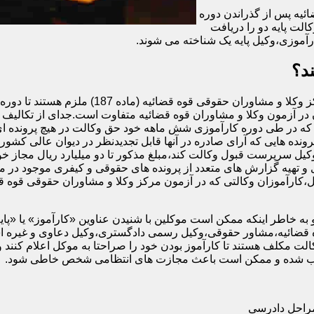
ئیه پس از گذراندن دوره
الت پایه دو را دریافت
آموزی،وکیل پایه یک شناخته می شوند.
د؟
اگرچه تمام افرادی که در آزمون وکالت کانون وکل
در آزمون وکلا و مشاوران قوه قضائیه متفاوت است.جدای از تکالیف و 
ه در طی دوره کارآموزی شش ماهه خود حق وکالت در هیچ پرونده ای را
رونده هایی که آرای صادره در آنها قابل تجدیدنظر در دیوان عالی کشور 
وکیل سرپرست قبول وکالت کند،مبلغ مذکور تا دو میلیارد ریال مجاز خوا
و تهیه گزارش های متعدد از پرونده های حقوقی و کیفری موجود در م
ه خاطر اینکه ممکن است موکلین با شنیدن عناوین «کارآموز» یا «پایه دو»
قضائیه،مشاور حقوقی،وکیل رسمی دادگستری،وکیل دعاوی و غیره استفا
ت مکلف هستند تا کارآموز بودن خود را صراحتا به موکل اعلام کنند و
محسوب شده و ممکن است باعث مجازت های انتظامی شخص خاطی شود.
مراحل دادرسی