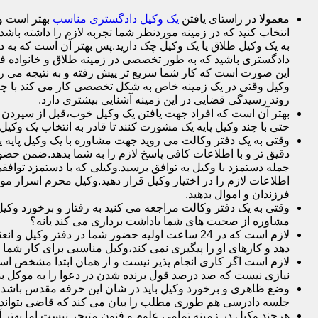
معمولا در راستای یافتن
یک وکیل دادگستری مناسب
بهتر است وک
انتخاب کنید که در زمینه موردنظر شما تجربه لازم را داشته باشد م
به یک وکیل طلاق یا یک وکیل چک دارید.پس بهتر آن است که به د
دادگستری باشید که به طور تخصصی در زمینه طلاق و خانواده فع
این صورت است که کار شما سریع تر پیش رفته و به نتیجه می ر
وکیل وقتی در یک زمینه خاص به شکل تخصصی کار می کند با چم
روند رسیدگی قضایی در این زمینه آشنایی بیشتری دارد.
بهتر آن است که افراد جهت یافتن یک وکیل خوب،قبل از سپردن وک
حتی با چند وکیل پایه یک مشورت کنند تا قادر به انتخاب یک وکیل 
وقتی به یک دفتر وکالت می روید جهت مشاوره با یک وکیل پایه یک 
دقیق تر و با اطلاعات کافی پاسخ لازم را به شما بدهد.ضمن حضور 
جمله دستمزد با وکیل به توافق برسید.وکیلی که با دستمزد توافقی
اطلاعات لازم را در اختیار وکیل قرار دهید.وکیل محرم اسرار 
فرزندان و اموال بدهید.
وقتی به یک دفتر وکالت مراجعه می کنید به رفتار و برخورد وکی
مشاوره از صحبت های شما یاداشت برداری می کند یانه؟
لازم است که در 24 ساعت اولیه حضور شما در دفت
دهد و کارهای او را پیگیری نمی کند،وکیل مناسبی برای کار شما
لازم است اگر کاری انجام پذیر نیست و از همان ابتدا مشخص است ک
نیازی نیست که صد درصد قول برنده شدن در دعوا را به موکل بده
وضع ظاهری و برخورد وکیل باید در شان این حرفه مقدس باشد.
جلسه دادرسی هم طوری مطلب را بیان می کند که قاضی بتواند 
هرچند وکیل در زمینه تمامی علوم و فنون متبحر نیست اما بهتر 