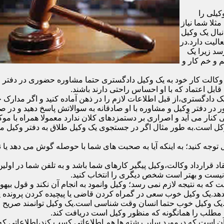
یلی را
ثلا شما نیاز
نبال یک وکیل
الیت دارد.در
سد زیرا یک
 و خم کار و
الت کار خود به یک وکیل دادگستری حتما مشاوره حضوری در دفتر وکیل د
قابل اعتماد که با او احساس راحتی دارند باشند.
دادگستری،از قبل اطلاعات لازم را در ذهن آماده کنید و اگر مدارک خاص
در دفتر وکیل و مشاوره با او صادقانه به سوالاتش پاسخ دهید و در صو
 کنار می آید و اصراری بر دستمزدهای کلان ندارد معمولا همراه با مو
موکل است.به طور مثال اگر در جستجوی یک وکیل طلاق به دفتر وکیل 
ل توجه کنید؛ به اینکه آیا به صحبت های شما با حوصله گوش می دهد ی
ر وکیل و انعقاد قرارداد وکالت،وکیل پیگیر کارهای شما باشد و به تلفن شما
 نیست و بهتر است شخص دیگری را انتخاب کنید.
ه به نتیجه لازم نمی رسد؛ وکیل وانمود به انجام آن نکند و قول بیهوده
د.یک وکیل خوب سعی در گمراه کردن قاضی یا پیچیده کردن پرونده یا ب
یک وکیل خوب حتما انسان وقت شناسی است.یک وکیل توانمند صریح و 
مطلب را همانگونه که منظور وکیل است دریافت کند.
آن است که درمورد سایر رشته ها هم اطلاعاتی کسب کند،اطلاعاتی که به