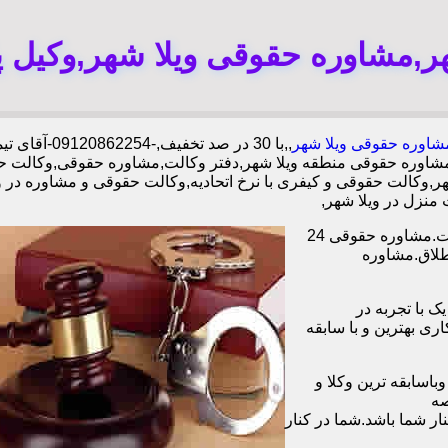
هر,مشاوره حقوقی ویلا شهر,وکیل پ
شاوره حقوقی ویلا شهر
,,با
30 در صد تخفیف,-09120862254-آقای تیموری--,شبانه روزی وکلا مجرب
شاوره حقوقی منطقه ویلا شهر,دفتر وکالت,مشاوره حقوقی,وکالت 
ر,وکالت حقوقی و کیفری با نرخ اتحادیه,وکالت حقوقی و مشاوره در و
منزل در ویلا شهر,
وکیل آنلاین در تمامی زمینه های حقوقی،خانوادگی،چک،ملک دفتر وکالت.مشاوره حقوقی 24
طلاق.مشاوره
ا همکاری بیش از 1200 وکیل پایه یک با تجربه در
و با همکاری بهترین و با سابقه
اسابقه ترین وکلا و
صه
ر شما باشد.شما در کنار