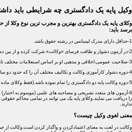
وکیل پایه یک دادگستری چه شرایطی باید داشت
وکلای پایه یک دادگستری بهترین و مجرب ترین نوع وکلا از حی
برسد باید:
1-حداقل دارای مدرک لیسانس در رشته حقوق باشد.
2-در آزمون دشوار و طاقت فرسای «وکالت» شرکت کرده و از بین ده ها هزار نفر پذیرفته شده باشد.
3-صلاحیت عمومی،اخلاقی و مذهبی او بر اساس استعلامات مختلف تایید شده باشد.
4-دوره دشوار کارآموزی وکالت و تکالیف مختلف آن را که حدود دو سال است سپری کرده باشد.
5-دوره وکالت پایه دو دادگستری را تمام نموده باشد.(فقط وکلای ماده 187)
6-آزمون های متعدد تشریحی و مصاحبه های علمی (موسوم به اختبار) ر
را دریافت می نمایند.وکلای پایه یک می توانند در تمامی محاکم حقوق
ندارند.
معنی لغوی وکیل چیست؟
وکالت در لغت به معنای اعتمادکردن و واگذار کردن است.وکالت از جمله