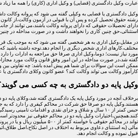
عبارت وکیل دادگستری (قضایی) و وکیل اداری (کاری) را همه ما زیاد شنید
وکیل دادگستری یا قضایی به وکیلی گفته می شود که پروانه وکالت داش
رشته حقوق تحصیل کرده و پس آن با قبولی در آزمون وکالت،از کانون 
دارای تحصیلات حقوقی که دارای پروانه وکالت باشند،می توانند از جان
استثنائی،حق چنین کاری را نخواهند داشت و در صورت مداخله در چنی
در مقابل،وکیل اداری به هر شخصی گفته می شود که به موجب یک قرا
مختلف،کارهای اداری شخص دیگری را انجام دهد.توجه داشته باشید که او
مورد نیاز نیست؛ دوما،وکیل اداری صرفا حق مراجعه به ادارات را دارد
گفته شد،در صورت مداخله در این امور وفق قانون وکالت مورد مجازا
ممکن است این سوالات برای شما هم پیش آمده باشد: چه تفاوتی بین وکیل
کارآموز وکالت می تواند وکالت کند؟ عضو کانون وکلای دادگستری یا 
وکیل پایه دو دادگستری به چه کسی می گویند؟
برخلاف آنچه در مورد وکیل پایه یک دادگستری گفته شد،وکلای پایه دو 
هستند.وکیل پایه دو صرفا حق شرکت در محاکم کیفری را دارد که به
حبس کمتر از ۱۰ سال و شلاق و جزای نقدی و اقدامات تامینی رسید
کنند.همچنین،اختیارات وکیل پایه دو در محاکم حقوقی نیز محدودتر اس
تواند در محاکم حقوقی با خواسته کمتر از ۵۰۰ میلی
مالی (به استثنای دعاوی مربوط به اختلاف در اصل نکاح،اصل طلاق،اثب
قبول نموده و وکالت انجام دهد.