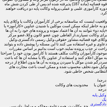
قوه قضائیه (ماده 187) پذیرفته شده اند،پس از طی کردن شش ماه
دوره کارآموزی علمی و عملی،پروانه وکالت پایه دو دریافت خواهند
کرد.
واقعیت اینست که متاسفانه برخی از کارآموزان وکالت یا وکلای پایه
دو به خاطر اینکه ممکن است موکلین با شنیدن عناوین «کارآموز» یا
«پایه دو» نتوانند به آن ها اعتماد نموده و پرونده های خود را به آن ها
برای وکالت نسپارند،از الفاظی چون عضو کانون وکلا،عضو مرکز
وکلای قوه قضائیه،مشاور حقوقی،وکیل رسمی دادگستری،وکیل
دعاوی و غیره استفاده می کنند تا این مسئله را پوشش داده و بتوانند
راحت تر جذب پرونده نمایند.خوب است بدانیم بر اساس مقررات
موجود،کارآموزان وکالت مکلف هستند تا کارآموز بودن خود را صراحتا
به موکل اعلام کنند و استفاده از عناوین بالا یا مشابه آن ها که باعث
سردرگم شدن موکل یا سپردن پرونده به آن ها بدون اطلاع از درجه
وکیل شود،تخلف محسوب شده و ممکن است باعث مجازت های
انتظامی شخص خاطی شود.
درجه/
عنوان یا
محدودیت های وکالت
درجه
وکیل پایه
یک
دادگستری
حق وکالت در همه دعاوی،محاکم و مراحل دادرسی