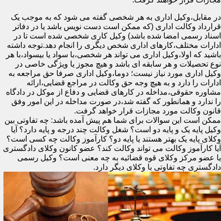
در مقابل،وکیل اداری به هر شخصی گفته می شود که به موجب یک
قرارداد وکالت اداری (که ممکن است دست نویس باشد یا در دفاتر
اسناد رسمی امضا شده باشد) وکیل کاری شخصی شده است تا در
ادارات مختلف،کارهای اداری شخص دیگری را انجام دهد.توجه داشته
باشید که اولا،وکیل اداری می تواند هر شخصی،با سواد یا بیسواد،با هر
نوع تحصیلات و هر سابقه ای باشد و هیچ مجوز یا ویژگی خاصی در
وکیل اداری مورد نیاز نیست؛ دوما،وکیل اداری صرفا حق مراجعه به
ادارات را دارد و به هیچ وجه حق وکالت در مراجع قضایی،ارائه
مشاوره حقوقی،مداخله در کارهای قضایی و دفاع از موکل در دادگاه
را ندارد و همانطور که گفته شد،در صورت مداخله در این امور وفق
قانون وکالت مورد مجازات قرار خواهد گرفت.
ممکن است این سوالات برای شما هم پیش آمده باشد: چه تفاوتی بین
وکیل پایه یک و پایه دو است؟ شغل وکالت چند درجه و پایه دارد؟ آیا
وکلای پایه یک بهتر هستند یا پایه دو؟ کارآموز وکالت چه کسی است؟
آیا کارآموز وکالت می تواند وکالت کند؟ عضو کانون وکلای دادگستری
یا عضو مرکز وکلای قوه قضائیه به چه معنی است؟ وکیل رسمی
دادگستری چه تفاوتی با وکلای دیگر دارد.