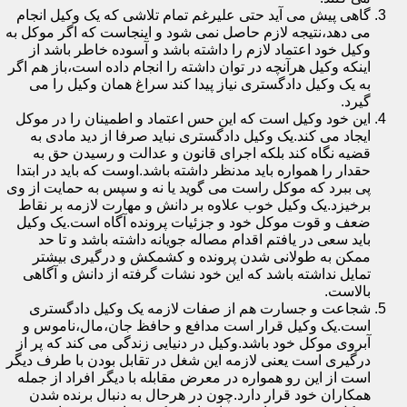
گاهی پیش می آید حتی علیرغم تمام تلاشی که یک وکیل انجام
می دهد،نتیجه لازم حاصل نمی شود و اینجاست که اگر موکل به
وکیل خود اعتماد لازم را داشته باشد و آسوده خاطر باشد از
اینکه وکیل هرآنچه در توان داشته را انجام داده است،باز هم اگر
به یک وکیل دادگستری نیاز پیدا کند سراغ همان وکیل را می
گیرد.
این خود وکیل است که این حس اعتماد و اطمینان را در موکل
ایجاد می کند.یک وکیل دادگستری نباید صرفا از دید مادی به
قضیه نگاه کند بلکه اجرای قانون و عدالت و رسیدن حق به
حقدار را همواره باید مدنظر داشته باشد.اوست که باید در ابتدا
پی ببرد که موکل راست می گوید یا نه و سپس به حمایت از وی
برخیزد.یک وکیل خوب علاوه بر دانش و مهارت لازمه بر نقاط
ضعف و قوت موکل خود و جزئیات پرونده آگاه است.یک وکیل
باید سعی در یافتم اقدام مصاله جویانه داشته باشد و تا حد
ممکن به طولانی شدن پرونده و کشمکش و درگیری بیشتر
تمایل نداشته باشد که این خود نشات گرفته از دانش و آگاهی
بالاست.
شجاعت و جسارت هم از صفات لازمه یک وکیل دادگستری
است.یک وکیل قرار است مدافع و حافظ جان،مال،ناموس و
آبروی موکل خود باشد.وکیل در دنیایی زندگی می کند که پر از
درگیری است یعنی لازمه این شغل در تقابل بودن با طرف دیگر
است از این رو همواره در معرض مقابله با دیگر افراد از جمله
همکاران خود قرار دارد.چون در هرحال به دنبال برنده شدن