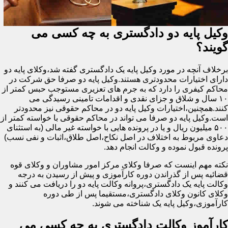
وکیل پایه دو دادگستری به چه کسی می
گویند؟
برخلاف آنچه در مورد وکیل پایه یک دادگستری گفته شد،وکلای پایه دو
دارای اختیارات محدودتری هستند.وکیل پایه دو صرفا حق شرکت در
محاکم کیفری را دارد که به جرم های تعزیری مستوجب حبس کمتر از
۱۰ سال و شلاق و جزای نقدی و اقدامات تامینی رسیدگی می
کنند.همچنین،اختیارات وکیل پایه دو در محاکم حقوقی نیز محدودتر
است.وکیل پایه دو صرفا می تواند در محاکم حقوقی با خواسته کمتر از
۵۰۰ میلیون ریال و یا در پرونده هایی با خواسته غیر مالی (به استثنای
دعاوی مربوط به اختلاف در اصل نکاح،اصل طلاق،اثبات و نفی نسب)
پرونده قبول نموده و وکالت انجام دهد.
نکته مهم اینست که صرفا وکلای مرکز امور مشاوران و وکلای قوه
قضائیه پس از گذراندن دوره کارآموزی و پیش از رسیدن به درجه
وکالت پایه یک دادگستری،پروانه وکالت پایه دو را دریافت می کنند و
وکلای کانون وکلای دادگستری،مستقیما پس از طی دوره
کارآموزی،وکیل پایه یک شناخته می شوند.
کارآموز وکالت دادگستری به چه کسی می