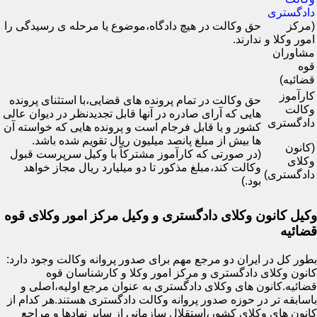
دادگستری
(مرکز
حق وکالت در هیچ دادگاه،موضوع یا مرحله ی رسیدگی را
امور وکلا و
ندارند.
مشاوران
قوه
قضائیه)
کارآموز
حق وکالت در تمام پرونده های قضایی،با استثنای پرونده
وکالت
هایی که آرای صادره در آنها قابل تجدیدنظر در دیوان عالی
دادگستری
کشور و یا قابل فرجام است و پرونده هایی که خواسته آن
ها بیش از مبلغ پانصد میلیون ریال تقویم شده باشد.
(کانون
(در صورتی که کارآموز مشترکاً با وکیل سرپرست قبول
وکلای
وکالت کند،مبلغ مذکور تا دو میلیارد ریال مجاز خواهد
دادگستری)
بود.)
وکیل کانون وکلای دادگستری و وکیل مرکز امور وکلای قوه
قضائیه
بطور کل در ایران دو مرجع مهم برای صدور پروانه وکالت وجود دارد:
کانون وکلای دادگستری و مرکز امور وکلا و کارشناسان قوه
قضائیه.کانون های وکلای دادگستری به عنوان مرجع اولیه،اصلی و
باسابقه تر در حوزه صدور پروانه وکالت دادگستری هستند.هر کدام از
کانون های وکلای کشور،استقلال سازمانی از سایر نهادها و مراجع