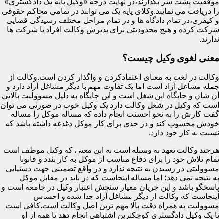
موفقیت پشت سر بگذارند،در نهایت درجه «وکیل پایه یک دادگستری»
را دریافت می نمایند.وکلای پایه یک می توانند در تمامی محاکم حقوقی
و کیفری،در تمام دادگاه ها و در تمام مراحل مختلف رسیدگی قضایی
شرکت کرده و هیچ محدودیتی برای پذیرش وکالت افراد یا شرکت ها
ندارند.
معنی لغوی وکیل چیست؟
وکالت در لغت به معنای اعتمادکردن و واگذار کردن است.وکالت از
جمله مشاغل آزاد است اما یک تفاوت مهم با دیگر مشاغل آزاد دارد و
آن شان و جایگاه این شغل است و این جایگاه به دلیل مسوولیت بالایی
است که وکیل در شغل وکالت دارد.یک وکیل خوب در صورتی می توان
گفت کارش را به نحو احسنت انجام داده که مساله موکل را مساله
خودش محسوب کند و در حدی برای کار موکل دغدغه داشته باشد که
نسبت به کار خود دارد.
هرچند وکالت تعهد به وسیله است به این معنی که وکیل موظف است
تمام تلاش خود را برای دفاع مناسب از موکل به کار بندد و قانونا
مسوولیتی در رسیدن به نتیجه ندارد و در واقع تضمینی جهت دستیابی
به نتیجه نمی دهد؛ اما مساله اینجاست که در باید در مقابل موکل
پاسخگو باشد و این جریان معیار سنجش اعتبار وکیل در جامعه است و
اینجاست که وکالت از دیگر مشاغل آزاد جدا شده و احساس
مسوولیت به همراه دقت بالا مهم ترین اصل وکالت است.کافی است
تا یک وکیل دادگستری کوچکترین اشتباهی انجام دهد تا همه از او