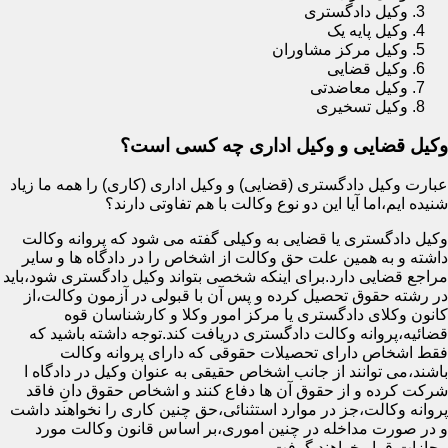
وکیل دادگستری
وکیل پایه یک
وکیل مرکز مشاوران
وکیل قضایی
وکیل معاضدتی
وکیل تسخیری
وکیل قضایی و وکیل اداری چه کسی است؟
عبارت وکیل دادگستری (قضایی) و وکیل اداری (کاری) را همه ما زیاد
شنیده ایم،اما آیا این دو نوع وکالت با هم تفاوتی دارند؟
وکیل دادگستری یا قضایی به وکیلی گفته می شود که پروانه وکالت
داشته و به همین علت حق وکالت از اشخاص را در دادگاه ها و سایر
مراجع قضایی دارد.برای اینکه شخصی بتواند وکیل دادگستری شود،باید
در رشته حقوق تحصیل کرده و پس آن با قبولی در آزمون وکالت،از
کانون وکلای دادگستری یا مرکز امور وکلا و کارشناسان قوه
قضائیه،پروانه وکالت دادگستری دریافت کند.توجه داشته باشید که
فقط اشخاص دارای تحصیلات حقوقی که دارای پروانه وکالت
باشند،می توانند از جانب اشخاص حقیقی به عنوان وکیل در دادگاه ا
شرکت کرده و از حقوق آن ها دفاع کنند و اشخاص حقوق دانِ فاقد
پروانه وکالت،جز در موارد استثنائی،حق چنین کاری را نخواهند داشت
و در صورت مداخله در چنین اموری،بر اساس قانون وکالت مورد
مجازات قرار خواهند گرفت.