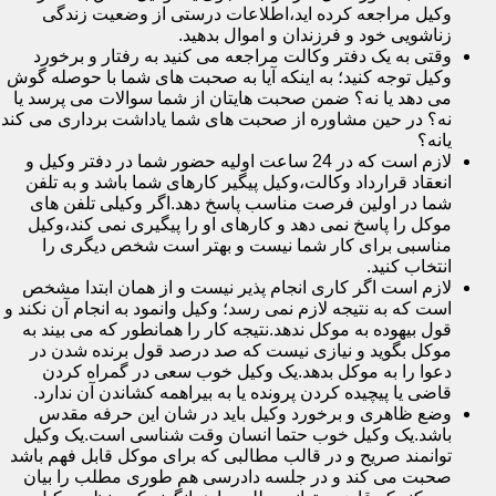
وکیل مراجعه کرده اید،اطلاعات درستی از وضعیت زندگی
زناشویی خود و فرزندان و اموال بدهید.
وقتی به یک دفتر وکالت مراجعه می کنید به رفتار و برخورد
وکیل توجه کنید؛ به اینکه آیا به صحبت های شما با حوصله گوش
می دهد یا نه؟ ضمن صحبت هایتان از شما سوالات می پرسد یا
نه؟ در حین مشاوره از صحبت های شما یاداشت برداری می کند
یانه؟
لازم است که در 24 ساعت اولیه حضور شما در دفتر وکیل و
انعقاد قرارداد وکالت،وکیل پیگیر کارهای شما باشد و به تلفن
شما در اولین فرصت مناسب پاسخ دهد.اگر وکیلی تلفن های
موکل را پاسخ نمی دهد و کارهای او را پیگیری نمی کند،وکیل
مناسبی برای کار شما نیست و بهتر است شخص دیگری را
انتخاب کنید.
لازم است اگر کاری انجام پذیر نیست و از همان ابتدا مشخص
است که به نتیجه لازم نمی رسد؛ وکیل وانمود به انجام آن نکند و
قول بیهوده به موکل ندهد.نتیجه کار را همانطور که می بیند به
موکل بگوید و نیازی نیست که صد درصد قول برنده شدن در
دعوا را به موکل بدهد.یک وکیل خوب سعی در گمراه کردن
قاضی یا پیچیده کردن پرونده یا به بیراهمه کشاندن آن ندارد.
وضع ظاهری و برخورد وکیل باید در شان این حرفه مقدس
باشد.یک وکیل خوب حتما انسان وقت شناسی است.یک وکیل
توانمند صریح و در قالب مطالبی که برای موکل قابل فهم باشد
صحبت می کند و در جلسه دادرسی هم طوری مطلب را بیان