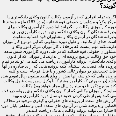
گویند؟
اگرچه تمام افرادی که در آزمون وکالت کانون وکلای دادگستری یا
مرکز وکلا و مشاوران حقوقی قوه قضائیه (ماده 187) ملزم هستند تا
دوره کارآموزی وکالت را بگذرانند،اما دوره کارآموزی وکالت برای
پذیرفته شدگان کانون وکلای دادگستری با دوره کارآموزی برای
پذیرفته شدگان در آزمون وکلا و مشاوران قوه قضائیه متفاوت
است.جدای از تکالیف و طول دوره متفاوتی که این دو نوع کارآموزان
دارند،نکته مهم اینست که برخلاف کارآموزان مرکز امور وکلا و
مشاوران حقوقی قوه قضائیه که در طی دوره کارآموزی شش ماهه
خود حق وکالت در هیچ پرونده ای را ندارند،کارآموزانی که از کانون
وکلای دادگستری پروانه کارآموزی دریافت می کنند می توانند در تمام
پرونده های قضایی،با استثنای کلیه پرونده هایی که آرای صادره در آنها
قابل تجدیدنظر در دیوان عالی کشور و یا قابل فرجام است و کلیه
پرونده هایی که خواسته آنها بیش از مبلغ پانصد میلیون ریال تقویم شده
باشد (در صورتی که کارآموز مشترکاً با وکیل سرپرست قبول وکالت
کند،مبلغ مذکور تا دو میلیارد ریال مجاز خواهد بود) وکالت
نمایند.کارآموزان وکالتی که از کانون وکلای دادگستری پروانه دریافت
می کنند،پس از طی کردن حدود دو سال دوره کارآموزی و تهیه
گزارش های متعدد از پرونده های حقوقی و کیفری موجود در محاکم
قضایی و پذیرفته شدن در آزمون های متعدد کتبی و شفاهی پایان دوره
(اختبار) می توانند پروانه وکالت پایه یک دریافت کنند.در
مقابل،کارآموزان وکالتی که در آزمون مرکز وکلا و مشاوران حقوقی