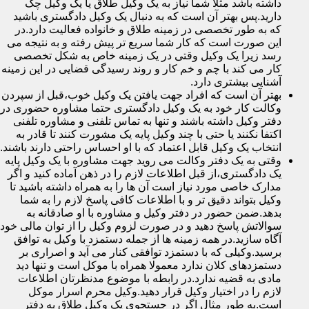
داشته باشد مثلا شما نیاز به یک وکیل طلاق یا یک وکیل چک
دارید.پس بهتر آن است که به دنبال یک وکیل دادگستری باشید
که به طور تخصصی در زمینه طلاق و خانواده فعالیت دارد.در
این صورت است که کار شما سریع تر پیش رفته و به نتیجه می
رسد زیرا یک وکیل وقتی در یک زمینه خاص به شکل تخصصی
کار می کند با چم و خم کار و روند رسیدگی قضایی در این زمینه
آشنایی بیشتری دارد.
بهتر آن است که افراد جهت یافتن یک وکیل خوب،قبل از سپردن
وکالت کار خود به یک وکیل دادگستری حتما مشاوره حضوری در
دفتر وکیل داشته باشند و تنها به تماس تلفنی و مشاوره تلفنی
اکتفا نکنند یا حتی با چند وکیل پایه یک مشورت کنند تا قادر به
انتخاب یک وکیل قابل اعتماد که با او احساس راحتی دارند باشند.
وقتی به یک دفتر وکالت می روید جهت مشاوره با یک وکیل پایه
یک دادگستری،از قبل اطلاعات لازم را در ذهن آماده کنید و اگر
مدارک خاصی مورد نیاز است آن ها را به همراه داشته باشید تا
وکیل بتواند دقیق تر و با اطلاعات کافی پاسخ لازم را به شما
بدهد.ضمن حضور در دفتر وکیل و مشاوره با او صادقانه به
سوالاتش پاسخ دهید و در صورت لزوم وکیل را از توان مالی خود
آگاه سازید.در همه زمینه ها از جمله دستمزد با وکیل به توافق
برسید.وکیلی که با دستمزد توافقی کنار می آید و اصراری بر
دستمزدهای کلان ندارد معمولا همراه با موکل است و تنها دید
مادی به قضیه ندارد.در رابطه با موضوع مدنظرتان اطلاعات
لازم را در اختیار وکیل قرار دهید.وکیل محرم اسرار موکل
است.به طور مثال اگر در جستجوی یک وکیل طلاق به دفتر