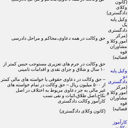
(کانون
وکلای
دادگستری)
وکیل پایه
یک
دادگستری
(مرکز
حق وکالت در همه دعاوی،محاکم و مراحل دادرسی
امور وکلا و
مشاوران
قوه
قضائیه)
حق وکالت در جرم های تعزیری مستوجب حبس کمتر از
۱۰ سال و شلاق و جزای نقدی و اقدامات تامینی
وکیل پایه
دو
– حق وکالت در دعاوی حقوقی با خواسته های مالی کمتر
دادگستری
از ۵۰۰ میلیون ریال – حق وکالت در تمام خواسته های
(مرکز
غیر مالی به جز دعاوی مربوط به اختلاف در اصل
امور وکلا و
نکاح،اصل طلاق،اثبات و نفی نسب
مشاوران
کارآموز وکالت دادگستری
قوه
قضائیه)
(کانون وکلای دادگستری)
کارآموز
وکالت