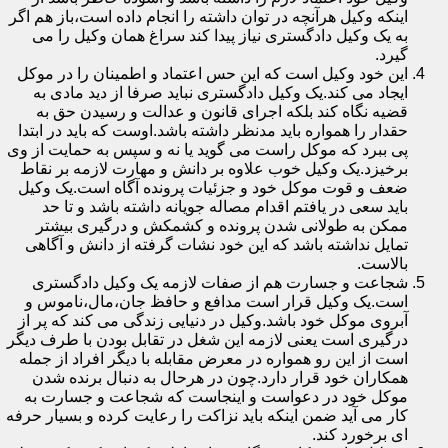
اینکه وکیل هرآنچه در توان داشته را انجام داده است،باز هم اگر
به یک وکیل دادگستری نیاز پیدا کند سراغ همان وکیل را می
گیرد.
این خود وکیل است که این حس اعتماد و اطمینان را در موکل
ایجاد می کند.یک وکیل دادگستری نباید صرفا از دید مادی به
قضیه نگاه کند بلکه اجرای قانون و عدالت و رسیدن حق به
حقدار را همواره باید مدنظر داشته باشد.اوست که باید در ابتدا
پی ببرد که موکل راست می گوید یا نه و سپس به حمایت از وی
برخیزد.یک وکیل خوب علاوه بر دانش و مهارت لازمه بر نقاط
ضعف و قوت موکل خود و جزئیات پرونده آگاه است.یک وکیل
باید سعی در یافتم اقدام مصاله جویانه داشته باشد و تا حد
ممکن به طولانی شدن پرونده و کشمکش و درگیری بیشتر
تمایل نداشته باشد که این خود نشات گرفته از دانش و آگاهی
بالاست.
شجاعت و جسارت هم از صفات لازمه یک وکیل دادگستری
است.یک وکیل قرار است مدافع و حافظ جان،مال،ناموس و
آبروی موکل خود باشد.وکیل در دنیایی زندگی می کند که پر از
درگیری است یعنی لازمه این شغل در تقابل بودن با طرف دیگر
است از این رو همواره در معرض مقابله با دیگر افراد از جمله
همکاران خود قرار دارد.چون در هرحال به دنبال برنده شدن
موکل خود در دعواست و اینجاست که شجاعت و جسارت به
کار می آید ضمن اینکه باید نزاکت را رعایت کرده و بسیار حرفه
ای برخورد کند.