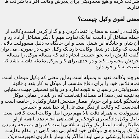
شرکت کرده و هیچ محدودیتی برای پذیرش وکالت افراد یا شرکت ها
ندارند.
معنی لغوی وکیل چیست؟
وکالت در لغت به معنای اعتمادکردن و واگذار کردن است.وکالت از
جمله مشاغل آزاد است اما یک تفاوت مهم با دیگر مشاغل آزاد دارد و
آن شان و جایگاه این شغل است و این جایگاه به دلیل مسوولیت بالایی
است که وکیل در شغل وکالت دارد.یک وکیل خوب در صورتی می توان
گفت کارش را به نحو احسنت انجام داده که مساله موکل را مساله
خودش محسوب کند و در حدی برای کار موکل دغدغه داشته باشد که
نسبت به کار خود دارد.
هرچند وکالت تعهد به وسیله است به این معنی که وکیل موظف است
تمام تلاش خود را برای دفاع مناسب از موکل به کار بندد و قانونا
مسوولیتی در رسیدن به نتیجه ندارد و در واقع تضمینی جهت دستیابی
به نتیجه نمی دهد؛ اما مساله اینجاست که در باید در مقابل موکل
پاسخگو باشد و این جریان معیار سنجش اعتبار وکیل در جامعه است و
اینجاست که وکالت از دیگر مشاغل آزاد جدا شده و احساس
مسوولیت به همراه دقت بالا مهم ترین اصل وکالت است.کافی است
تا یک وکیل دادگستری کوچکترین اشتباهی انجام دهد تا همه از او
طلبکار باشند.اعتبار یک وکیل به تلاشی است که برای به نتیجه رسیدن
تک تک پرونده های موکلان خود انجام می دهد.گاهی در مقام مقایسه
وکالت با پزشکی برمی ایند اما اگر یک بیمار با داروی تجویزشده یک