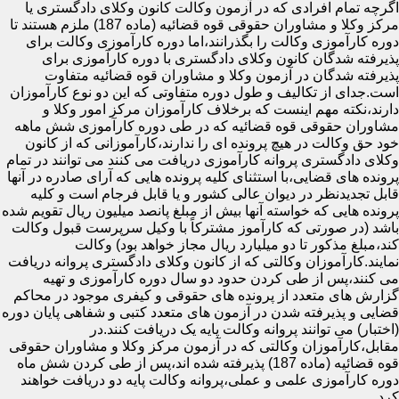
اگرچه تمام افرادی که در آزمون وکالت کانون وکلای دادگستری یا
مرکز وکلا و مشاوران حقوقی قوه قضائیه (ماده 187) ملزم هستند تا
دوره کارآموزی وکالت را بگذرانند،اما دوره کارآموزی وکالت برای
پذیرفته شدگان کانون وکلای دادگستری با دوره کارآموزی برای
پذیرفته شدگان در آزمون وکلا و مشاوران قوه قضائیه متفاوت
است.جدای از تکالیف و طول دوره متفاوتی که این دو نوع کارآموزان
دارند،نکته مهم اینست که برخلاف کارآموزان مرکز امور وکلا و
مشاوران حقوقی قوه قضائیه که در طی دوره کارآموزی شش ماهه
خود حق وکالت در هیچ پرونده ای را ندارند،کارآموزانی که از کانون
وکلای دادگستری پروانه کارآموزی دریافت می کنند می توانند در تمام
پرونده های قضایی،با استثنای کلیه پرونده هایی که آرای صادره در آنها
قابل تجدیدنظر در دیوان عالی کشور و یا قابل فرجام است و کلیه
پرونده هایی که خواسته آنها بیش از مبلغ پانصد میلیون ریال تقویم شده
باشد (در صورتی که کارآموز مشترکاً با وکیل سرپرست قبول وکالت
کند،مبلغ مذکور تا دو میلیارد ریال مجاز خواهد بود) وکالت
نمایند.کارآموزان وکالتی که از کانون وکلای دادگستری پروانه دریافت
می کنند،پس از طی کردن حدود دو سال دوره کارآموزی و تهیه
گزارش های متعدد از پرونده های حقوقی و کیفری موجود در محاکم
قضایی و پذیرفته شدن در آزمون های متعدد کتبی و شفاهی پایان دوره
(اختبار) می توانند پروانه وکالت پایه یک دریافت کنند.در
مقابل،کارآموزان وکالتی که در آزمون مرکز وکلا و مشاوران حقوقی
قوه قضائیه (ماده 187) پذیرفته شده اند،پس از طی کردن شش ماه
دوره کارآموزی علمی و عملی،پروانه وکالت پایه دو دریافت خواهند
کرد.