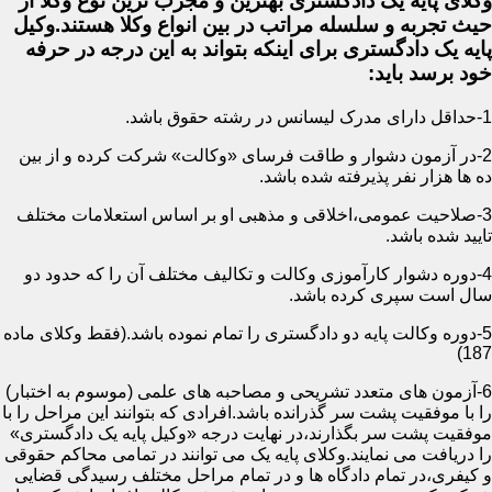
وکلای پایه یک دادگستری بهترین و مجرب ترین نوع وکلا از
حیث تجربه و سلسله مراتب در بین انواع وکلا هستند.وکیل
پایه یک دادگستری برای اینکه بتواند به این درجه در حرفه
خود برسد باید:
1-حداقل دارای مدرک لیسانس در رشته حقوق باشد.
2-در آزمون دشوار و طاقت فرسای «وکالت» شرکت کرده و از بین
ده ها هزار نفر پذیرفته شده باشد.
3-صلاحیت عمومی،اخلاقی و مذهبی او بر اساس استعلامات مختلف
تایید شده باشد.
4-دوره دشوار کارآموزی وکالت و تکالیف مختلف آن را که حدود دو
سال است سپری کرده باشد.
5-دوره وکالت پایه دو دادگستری را تمام نموده باشد.(فقط وکلای ماده
187)
6-آزمون های متعدد تشریحی و مصاحبه های علمی (موسوم به اختبار)
را با موفقیت پشت سر گذرانده باشد.افرادی که بتوانند این مراحل را با
موفقیت پشت سر بگذارند،در نهایت درجه «وکیل پایه یک دادگستری»
را دریافت می نمایند.وکلای پایه یک می توانند در تمامی محاکم حقوقی
و کیفری،در تمام دادگاه ها و در تمام مراحل مختلف رسیدگی قضایی