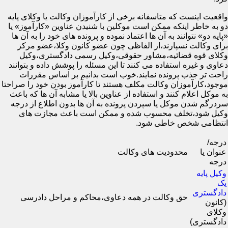
واقعیت اینست که متاسفانه برخی از کارآموزان وکالت یا وکلای پایه
دو به خاطر اینکه ممکن است موکلین با شنیدن عناوین «کارآموز» یا
«پایه دو» نتوانند به آن ها اعتماد نموده و پرونده های خود را به آن ها
برای وکالت نسپارند،از الفاظی چون عضو کانون وکلا،عضو مرکز
وکلای قوه قضائیه،مشاور حقوقی،وکیل رسمی دادگستری،وکیل
دعاوی و غیره استفاده می کنند تا این مسئله را پوشش داده و بتوانند
راحت تر جذب پرونده نمایند.خوب است بدانیم بر اساس مقررات
موجود،کارآموزان وکالت مکلف هستند تا کارآموز بودن خود را صراحتا
به موکل اعلام کنند و استفاده از عناوین بالا یا مشابه آن ها که باعث
سردرگم شدن موکل یا سپردن پرونده به آن ها بدون اطلاع از درجه
وکیل شود،تخلف محسوب شده و ممکن است باعث مجازت های
انتظامی شخص خاطی شود.
درجه/
عنوان یا
محدودیت های وکالت
درجه
وکیل پایه
یک
دادگستری
حق وکالت در همه دعاوی،محاکم و مراحل دادرسی
(کانون
وکلای
دادگستری)