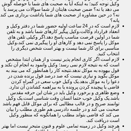
وکیل توجه کنید؛ به اینکه آیا به صحبت های شما با حوصله گوش
می دهد یا نه؟ ضمن صحبت هایتان از شما سوالات می پرسد یا
نه؟ در حین مشاوره از صحبت های شما یاداشت برداری می کند
یانه؟
لازم است که در 24 ساعت اولیه حضور شما در دفتر وکیل و
انعقاد قرارداد وکالت،وکیل پیگیر کارهای شما باشد و به تلفن
شما در اولین فرصت مناسب پاسخ دهد.اگر وکیلی تلفن های
موکل را پاسخ نمی دهد و کارهای او را پیگیری نمی کند،وکیل
مناسبی برای کار شما نیست و بهتر است شخص دیگری را
انتخاب کنید.
لازم است اگر کاری انجام پذیر نیست و از همان ابتدا مشخص
است که به نتیجه لازم نمی رسد؛ وکیل وانمود به انجام آن نکند و
قول بیهوده به موکل ندهد.نتیجه کار را همانطور که می بیند به
موکل بگوید و نیازی نیست که صد درصد قول برنده شدن در
دعوا را به موکل بدهد.یک وکیل خوب سعی در گمراه کردن
قاضی یا پیچیده کردن پرونده یا به بیراهمه کشاندن آن ندارد.
وضع ظاهری و برخورد وکیل باید در شان این حرفه مقدس
باشد.یک وکیل خوب حتما انسان وقت شناسی است.یک وکیل
توانمند صریح و در قالب مطالبی که برای موکل قابل فهم باشد
صحبت می کند و در جلسه دادرسی هم طوری مطلب را بیان
می کند که قاضی بتواند مطلب را همانگونه که منظور وکیل
است دریافت کند.
هرچند وکیل در زمینه تمامی علوم و فنون متبحر نیست اما بهتر