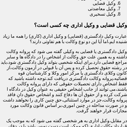
وکیل قضایی
وکیل معاضدتی
وکیل تسخیری
وکیل قضایی و وکیل اداری چه کسی است؟
عبارت وکیل دادگستری (قضایی) و وکیل اداری (کاری) را همه ما زیاد
شنیده ایم،اما آیا این دو نوع وکالت با هم تفاوتی دارند؟
وکیل دادگستری یا قضایی به وکیلی گفته می شود که پروانه وکالت
داشته و به همین علت حق وکالت از اشخاص را در دادگاه ها و سایر
مراجع قضایی دارد.برای اینکه شخصی بتواند وکیل دادگستری شود،باید
در رشته حقوق تحصیل کرده و پس آن با قبولی در آزمون وکالت،از
کانون وکلای دادگستری یا مرکز امور وکلا و کارشناسان قوه
قضائیه،پروانه وکالت دادگستری دریافت کند.توجه داشته باشید که
فقط اشخاص دارای تحصیلات حقوقی که دارای پروانه وکالت
باشند،می توانند از جانب اشخاص حقیقی به عنوان وکیل در دادگاه ا
شرکت کرده و از حقوق آن ها دفاع کنند و اشخاص حقوق دانِ فاقد
پروانه وکالت،جز در موارد استثنائی،حق چنین کاری را نخواهند داشت
و در صورت مداخله در چنین اموری،بر اساس قانون وکالت مورد
مجازات قرار خواهند گرفت.
در مقابل،وکیل اداری به هر شخصی گفته می شود که به موجب یک
قرارداد وکالت اداری (که ممکن است دست نویس باشد یا در دفاتر