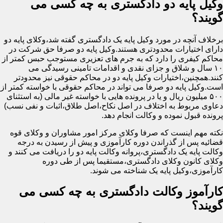
وکیل پایه دو دادگستری به چه کسی می
گویند؟
برخلاف آنچه در مورد وکیل پایه یک دادگستری گفته شد،وکلای پایه دو
دارای اختیارات محدودتری هستند.وکیل پایه دو صرفا حق شرکت در
محاکم کیفری را دارد که به جرم های تعزیری مستوجب حبس کمتر از
۱۰ سال و شلاق و جزای نقدی و اقدامات تامینی رسیدگی می
کنند.همچنین،اختیارات وکیل پایه دو در محاکم حقوقی نیز محدودتر
است.وکیل پایه دو صرفا می تواند در محاکم حقوقی با خواسته کمتر از
۵۰۰ میلیون ریال و یا در پرونده هایی با خواسته غیر مالی (به استثنای
دعاوی مربوط به اختلاف در اصل نکاح،اصل طلاق،اثبات و نفی نسب)
پرونده قبول نموده و وکالت انجام دهد.
نکته مهم اینست که صرفا وکلای مرکز امور مشاوران و وکلای قوه
قضائیه پس از گذراندن دوره کارآموزی و پیش از رسیدن به درجه
وکالت پایه یک دادگستری،پروانه وکالت پایه دو را دریافت می کنند و
وکلای کانون وکلای دادگستری،مستقیما پس از طی دوره
کارآموزی،وکیل پایه یک شناخته می شوند.
کارآموز وکالت دادگستری به چه کسی می
گویند؟