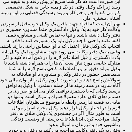
این صورت است که کار شما سریع تر پیش رفته و به نتیجه می
رسد زیرا یک وکیل وقتی در یک زمینه خاص به شکل تخصصی
کار می کند با چم و خم کار و روند رسیدگی قضایی در این زمینه
آشنایی بیشتری دارد.
بهتر آن است که افراد جهت یافتن یک وکیل خوب،قبل از سپردن
وکالت کار خود به یک وکیل دادگستری حتما مشاوره حضوری در
دفتر وکیل داشته باشند و تنها به تماس تلفنی و مشاوره تلفنی
اکتفا نکنند یا حتی با چند وکیل پایه یک مشورت کنند تا قادر به
انتخاب یک وکیل قابل اعتماد که با او احساس راحتی دارند باشند.
وقتی به یک دفتر وکالت می روید جهت مشاوره با یک وکیل پایه
یک دادگستری،از قبل اطلاعات لازم را در ذهن آماده کنید و اگر
مدارک خاصی مورد نیاز است آن ها را به همراه داشته باشید تا
وکیل بتواند دقیق تر و با اطلاعات کافی پاسخ لازم را به شما
بدهد.ضمن حضور در دفتر وکیل و مشاوره با او صادقانه به
سوالاتش پاسخ دهید و در صورت لزوم وکیل را از توان مالی خود
آگاه سازید.در همه زمینه ها از جمله دستمزد با وکیل به توافق
برسید.وکیلی که با دستمزد توافقی کنار می آید و اصراری بر
دستمزدهای کلان ندارد معمولا همراه با موکل است و تنها دید
مادی به قضیه ندارد.در رابطه با موضوع مدنظرتان اطلاعات
لازم را در اختیار وکیل قرار دهید.وکیل محرم اسرار موکل
است.به طور مثال اگر در جستجوی یک وکیل طلاق به دفتر
وکیل مراجعه کرده اید،اطلاعات درستی از وضعیت زندگی
زناشویی خود و فرزندان و اموال بدهید.
وقتی به یک دفتر وکالت مراجعه می کنید به رفتار و برخورد