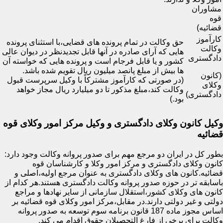
مشاوران
قوه
قضائیه)
کارآموز
حق وکالت در تمام پرونده های قضایی،با استثنای پرونده
وکالت
هایی که آرای صادره در آنها قابل تجدیدنظر در دیوان عالی
دادگستری
کشور و یا قابل فرجام است و پرونده هایی که خواسته آن
ها بیش از مبلغ پانصد میلیون ریال تقویم شده باشد.
(کانون
(در صورتی که کارآموز مشترکاً با وکیل سرپرست قبول
وکلای
وکالت کند،مبلغ مذکور تا دو میلیارد ریال مجاز خواهد
دادگستری)
بود.)
وکیل کانون وکلای دادگستری و وکیل مرکز امور وکلای قوه
قضائیه
بطور کل در ایران دو مرجع مهم برای صدور پروانه وکالت وجود دارد:
کانون وکلای دادگستری و مرکز امور وکلا و کارشناسان قوه
قضائیه.کانون های وکلای دادگستری به عنوان مرجع اولیه،اصلی و
باسابقه تر در حوزه صدور پروانه وکالت دادگستری هستند.هر کدام از
کانون های وکلای کشور،استقلال سازمانی از سایر نهادها و مراجع
دولتی و غیر دولتی دارند.در مقابل،مرکز امور وکلای قوه قضائیه بر
اساس مجوز ماده 187 قانون برنامه سوم توسعه به صدور پروانه
وکالت برای برخی از فارغ التحصیلان حقوق اقدام می کند.