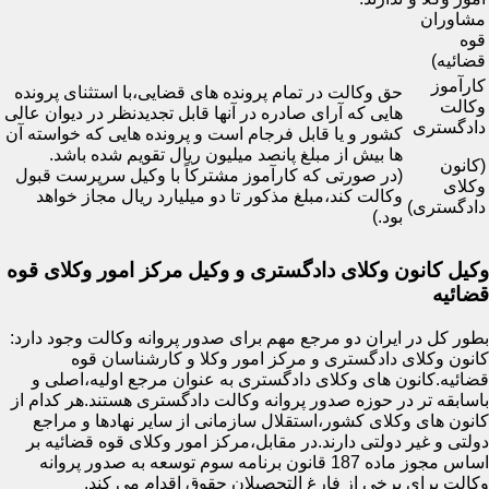
مشاوران
قوه
قضائیه)
کارآموز
حق وکالت در تمام پرونده های قضایی،با استثنای پرونده
وکالت
هایی که آرای صادره در آنها قابل تجدیدنظر در دیوان عالی
دادگستری
کشور و یا قابل فرجام است و پرونده هایی که خواسته آن
ها بیش از مبلغ پانصد میلیون ریال تقویم شده باشد.
(کانون
(در صورتی که کارآموز مشترکاً با وکیل سرپرست قبول
وکلای
وکالت کند،مبلغ مذکور تا دو میلیارد ریال مجاز خواهد
دادگستری)
بود.)
وکیل کانون وکلای دادگستری و وکیل مرکز امور وکلای قوه
قضائیه
بطور کل در ایران دو مرجع مهم برای صدور پروانه وکالت وجود دارد:
کانون وکلای دادگستری و مرکز امور وکلا و کارشناسان قوه
قضائیه.کانون های وکلای دادگستری به عنوان مرجع اولیه،اصلی و
باسابقه تر در حوزه صدور پروانه وکالت دادگستری هستند.هر کدام از
کانون های وکلای کشور،استقلال سازمانی از سایر نهادها و مراجع
دولتی و غیر دولتی دارند.در مقابل،مرکز امور وکلای قوه قضائیه بر
اساس مجوز ماده 187 قانون برنامه سوم توسعه به صدور پروانه
وکالت برای برخی از فارغ التحصیلان حقوق اقدام می کند.