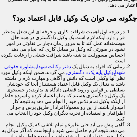
اعتبار می دهد.
چگونه می توان یک وکیل قابل اعتماد بود؟
در درجه اول اهمیت شرافت کاری و حرفه ای این شغل مدنظر
قرار دارد.اینکه لازم است یک وکیل دادگستری در همه حال
هوشمندانه عمل کند تا به مرور زمان دچار بی تفاوتی در امور
نشود.در صورتی که وکیل در مقابل کاری که انجام می دهد
احساس مسوولیت نداشته باشد شرافت شغلی را رعایت نکرده
است.
زمانی که افراد به دنبال یک
دفتر وکالت شهدا,مشاوره حقوقی
شهدا,وکیل پایه یک دادگستری,
می گردند،ضمن اینکه وکیل مورد
نظر آنها وکیلی است که دانش و آگاهی و مهارت لازم را داشته
باشد به دنبال یک وکیل قابل اعتماد هستند.از آنجا که خودشان
تسلطی بر قوانین و روند قضایی دادگاه ها ندارند،در جستجوی
یک وکیل دادگستری هستند که به او اعتماد کرده و آسوده خاطر
از اینکه وکیل تمام تلاش خود را انجام می دهد به نتیجه کار
امیدوار باشند.از این رو معمولا افراد از طریق پرس و جو از
اطرافیان و استفاده از تجربه دیگران وکیل خود را انتخاب می
کنند.
گاهی پیش می آید حتی علیرغم تمام تلاشی که یک وکیل انجام
می دهد،نتیجه لازم حاصل نمی شود و اینجاست که اگر موکل به
وکیل خود اعتماد لازم را داشته باشد و آسوده خاطر باشد از