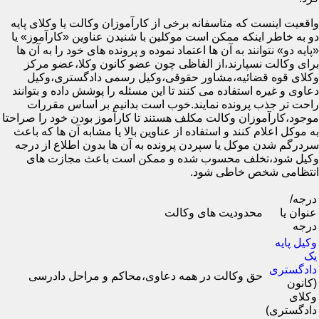
واقعیت اینست که متاسفانه برخی از کارآموزان وکالت یا وکلای پایه
دو به خاطر اینکه ممکن است موکلین با شنیدن عناوین «کارآموز» یا
«پایه دو» نتوانند به آن ها اعتماد نموده و پرونده های خود را به آن ها
برای وکالت نسپارند،از الفاظی چون عضو کانون وکلا،عضو مرکز
وکلای قوه قضائیه،مشاور حقوقی،وکیل رسمی دادگستری،وکیل
دعاوی و غیره استفاده می کنند تا این مسئله را پوشش داده و بتوانند
راحت تر جذب پرونده نمایند.خوب است بدانیم بر اساس مقررات
موجود،کارآموزان وکالت مکلف هستند تا کارآموز بودن خود را صراحتا
به موکل اعلام کنند و استفاده از عناوین بالا یا مشابه آن ها که باعث
سردرگم شدن موکل یا سپردن پرونده به آن ها بدون اطلاع از درجه
وکیل شود،تخلف محسوب شده و ممکن است باعث مجازت های
انتظامی شخص خاطی شود.
درجه/
عنوان یا
محدودیت های وکالت
درجه
وکیل پایه
یک
دادگستری
حق وکالت در همه دعاوی،محاکم و مراحل دادرسی
(کانون
وکلای
دادگستری)