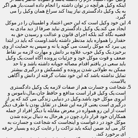
اینکه وکیل هرآنچه در توان داشته را انجام داده است،باز هم اگر
به یک وکیل دادگستری نیاز پیدا کند سراغ همان وکیل را می
گیرد.
این خود وکیل است که این حس اعتماد و اطمینان را در موکل
ایجاد می کند.یک وکیل دادگستری نباید صرفا از دید مادی به
قضیه نگاه کند بلکه اجرای قانون و عدالت و رسیدن حق به
حقدار را همواره باید مدنظر داشته باشد.اوست که باید در ابتدا
پی ببرد که موکل راست می گوید یا نه و سپس به حمایت از وی
برخیزد.یک وکیل خوب علاوه بر دانش و مهارت لازمه بر نقاط
ضعف و قوت موکل خود و جزئیات پرونده آگاه است.یک وکیل
باید سعی در یافتم اقدام مصاله جویانه داشته باشد و تا حد
ممکن به طولانی شدن پرونده و کشمکش و درگیری بیشتر
تمایل نداشته باشد که این خود نشات گرفته از دانش و آگاهی
بالاست.
شجاعت و جسارت هم از صفات لازمه یک وکیل دادگستری
است.یک وکیل قرار است مدافع و حافظ جان،مال،ناموس و
آبروی موکل خود باشد.وکیل در دنیایی زندگی می کند که پر از
درگیری است یعنی لازمه این شغل در تقابل بودن با طرف دیگر
است از این رو همواره در معرض مقابله با دیگر افراد از جمله
همکاران خود قرار دارد.چون در هرحال به دنبال برنده شدن
موکل خود در دعواست و اینجاست که شجاعت و جسارت به
کار می آید ضمن اینکه باید نزاکت را رعایت کرده و بسیار حرفه
ای برخورد کند.