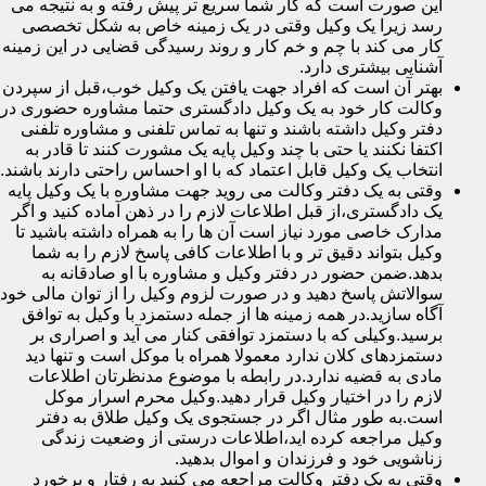
این صورت است که کار شما سریع تر پیش رفته و به نتیجه می
رسد زیرا یک وکیل وقتی در یک زمینه خاص به شکل تخصصی
کار می کند با چم و خم کار و روند رسیدگی قضایی در این زمینه
آشنایی بیشتری دارد.
بهتر آن است که افراد جهت یافتن یک وکیل خوب،قبل از سپردن
وکالت کار خود به یک وکیل دادگستری حتما مشاوره حضوری در
دفتر وکیل داشته باشند و تنها به تماس تلفنی و مشاوره تلفنی
اکتفا نکنند یا حتی با چند وکیل پایه یک مشورت کنند تا قادر به
انتخاب یک وکیل قابل اعتماد که با او احساس راحتی دارند باشند.
وقتی به یک دفتر وکالت می روید جهت مشاوره با یک وکیل پایه
یک دادگستری،از قبل اطلاعات لازم را در ذهن آماده کنید و اگر
مدارک خاصی مورد نیاز است آن ها را به همراه داشته باشید تا
وکیل بتواند دقیق تر و با اطلاعات کافی پاسخ لازم را به شما
بدهد.ضمن حضور در دفتر وکیل و مشاوره با او صادقانه به
سوالاتش پاسخ دهید و در صورت لزوم وکیل را از توان مالی خود
آگاه سازید.در همه زمینه ها از جمله دستمزد با وکیل به توافق
برسید.وکیلی که با دستمزد توافقی کنار می آید و اصراری بر
دستمزدهای کلان ندارد معمولا همراه با موکل است و تنها دید
مادی به قضیه ندارد.در رابطه با موضوع مدنظرتان اطلاعات
لازم را در اختیار وکیل قرار دهید.وکیل محرم اسرار موکل
است.به طور مثال اگر در جستجوی یک وکیل طلاق به دفتر
وکیل مراجعه کرده اید،اطلاعات درستی از وضعیت زندگی
زناشویی خود و فرزندان و اموال بدهید.
وقتی به یک دفتر وکالت مراجعه می کنید به رفتار و برخورد