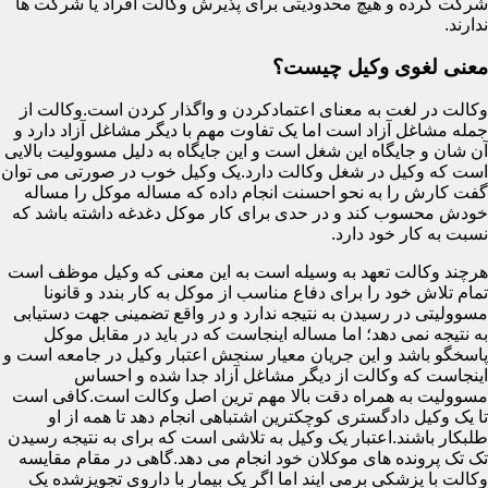
شرکت کرده و هیچ محدودیتی برای پذیرش وکالت افراد یا شرکت ها
ندارند.
معنی لغوی وکیل چیست؟
وکالت در لغت به معنای اعتمادکردن و واگذار کردن است.وکالت از
جمله مشاغل آزاد است اما یک تفاوت مهم با دیگر مشاغل آزاد دارد و
آن شان و جایگاه این شغل است و این جایگاه به دلیل مسوولیت بالایی
است که وکیل در شغل وکالت دارد.یک وکیل خوب در صورتی می توان
گفت کارش را به نحو احسنت انجام داده که مساله موکل را مساله
خودش محسوب کند و در حدی برای کار موکل دغدغه داشته باشد که
نسبت به کار خود دارد.
هرچند وکالت تعهد به وسیله است به این معنی که وکیل موظف است
تمام تلاش خود را برای دفاع مناسب از موکل به کار بندد و قانونا
مسوولیتی در رسیدن به نتیجه ندارد و در واقع تضمینی جهت دستیابی
به نتیجه نمی دهد؛ اما مساله اینجاست که در باید در مقابل موکل
پاسخگو باشد و این جریان معیار سنجش اعتبار وکیل در جامعه است و
اینجاست که وکالت از دیگر مشاغل آزاد جدا شده و احساس
مسوولیت به همراه دقت بالا مهم ترین اصل وکالت است.کافی است
تا یک وکیل دادگستری کوچکترین اشتباهی انجام دهد تا همه از او
طلبکار باشند.اعتبار یک وکیل به تلاشی است که برای به نتیجه رسیدن
تک تک پرونده های موکلان خود انجام می دهد.گاهی در مقام مقایسه
وکالت با پزشکی برمی ایند اما اگر یک بیمار با داروی تجویزشده یک