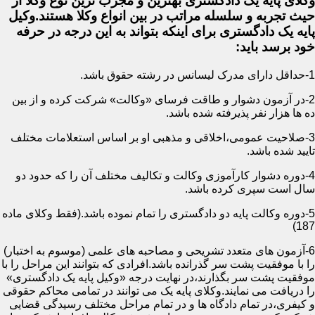
وکلای پایه یک دادگستری بهترین و مجرب ترین نوع وکلا از
حیث تجربه و سلسله مراتب در بین انواع وکلا هستند.وکیل
پایه یک دادگستری برای اینکه بتواند به این درجه در حرفه
خود برسد باید:
1-حداقل دارای مدرک لیسانس در رشته حقوق باشد.
2-در آزمون دشوار و طاقت فرسای «وکالت» شرکت کرده و از بین
ده ها هزار نفر پذیرفته شده باشد.
3-صلاحیت عمومی،اخلاقی و مذهبی او بر اساس استعلامات مختلف
تایید شده باشد.
4-دوره دشوار کارآموزی وکالت و تکالیف مختلف آن را که حدود دو
سال است سپری کرده باشد.
5-دوره وکالت پایه دو دادگستری را تمام نموده باشد.(فقط وکلای ماده
187)
6-آزمون های متعدد تشریحی و مصاحبه های علمی (موسوم به اختبار)
را با موفقیت پشت سر گذرانده باشد.افرادی که بتوانند این مراحل را با
موفقیت پشت سر بگذارند،در نهایت درجه «وکیل پایه یک دادگستری»
را دریافت می نمایند.وکلای پایه یک می توانند در تمامی محاکم حقوقی
و کیفری،در تمام دادگاه ها و در تمام مراحل مختلف رسیدگی قضایی