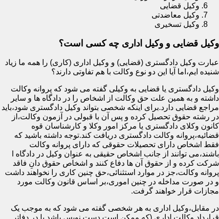
وکیل قضایی
وکیل معاضدتی
وکیل تسخیری
وکیل قضایی و وکیل اداری چه کسی است؟
عبارت وکیل دادگستری (قضایی) و وکیل اداری (کاری) را همه ما زیاد
شنیده ایم،اما آیا این دو نوع وکالت با هم تفاوتی دارند؟
وکیل دادگستری یا قضایی به وکیلی گفته می شود که پروانه وکالت
داشته و به همین علت حق وکالت از اشخاص را در دادگاه ها و سایر
مراجع قضایی دارد.برای اینکه شخصی بتواند وکیل دادگستری شود،باید
در رشته حقوق تحصیل کرده و پس آن با قبولی در آزمون وکالت،از
کانون وکلای دادگستری یا مرکز امور وکلا و کارشناسان قوه
قضائیه،پروانه وکالت دادگستری دریافت کند.توجه داشته باشید که
فقط اشخاص دارای تحصیلات حقوقی که دارای پروانه وکالت
باشند،می توانند از جانب اشخاص حقیقی به عنوان وکیل در دادگاه ا
شرکت کرده و از حقوق آن ها دفاع کنند و اشخاص حقوق دانِ فاقد
پروانه وکالت،جز در موارد استثنائی،حق چنین کاری را نخواهند داشت
و در صورت مداخله در چنین اموری،بر اساس قانون وکالت مورد
مجازات قرار خواهند گرفت.
در مقابل،وکیل اداری به هر شخصی گفته می شود که به موجب یک
قرارداد وکالت اداری (که ممکن است دست نویس باشد یا در دفاتر