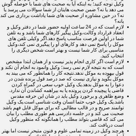
وکیل توجه کنید؛ به اینکه آیا به صحبت های شما با حوصله گوش
می دهد یا نه؟ ضمن صحبت هایتان از شما سوالات می پرسد یا
نه؟ در حین مشاوره از صحبت های شما یاداشت برداری می کند
یانه؟
لازم است که در 24 ساعت اولیه حضور شما در دفتر وکیل و
انعقاد قرارداد وکالت،وکیل پیگیر کارهای شما باشد و به تلفن
شما در اولین فرصت مناسب پاسخ دهد.اگر وکیلی تلفن های
موکل را پاسخ نمی دهد و کارهای او را پیگیری نمی کند،وکیل
مناسبی برای کار شما نیست و بهتر است شخص دیگری را
انتخاب کنید.
لازم است اگر کاری انجام پذیر نیست و از همان ابتدا مشخص
است که به نتیجه لازم نمی رسد؛ وکیل وانمود به انجام آن نکند و
قول بیهوده به موکل ندهد.نتیجه کار را همانطور که می بیند به
موکل بگوید و نیازی نیست که صد درصد قول برنده شدن در
دعوا را به موکل بدهد.یک وکیل خوب سعی در گمراه کردن
قاضی یا پیچیده کردن پرونده یا به بیراهمه کشاندن آن ندارد.
وضع ظاهری و برخورد وکیل باید در شان این حرفه مقدس
باشد.یک وکیل خوب حتما انسان وقت شناسی است.یک وکیل
توانمند صریح و در قالب مطالبی که برای موکل قابل فهم باشد
صحبت می کند و در جلسه دادرسی هم طوری مطلب را بیان
می کند که قاضی بتواند مطلب را همانگونه که منظور وکیل
است دریافت کند.
هرچند وکیل در زمینه تمامی علوم و فنون متبحر نیست اما بهتر