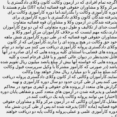
اگرچه تمام افرادی که در آزمون وکالت کانون وکلای دادگستری یا
مرکز وکلا و مشاوران حقوقی قوه قضائیه (ماده 187) ملزم هستند تا
دوره کارآموزی وکالت را بگذرانند،اما دوره کارآموزی وکالت برای
پذیرفته شدگان کانون وکلای دادگستری با دوره کارآموزی برای
پذیرفته شدگان در آزمون وکلا و مشاوران قوه قضائیه متفاوت
است.جدای از تکالیف و طول دوره متفاوتی که این دو نوع کارآموزان
دارند،نکته مهم اینست که برخلاف کارآموزان مرکز امور وکلا و
مشاوران حقوقی قوه قضائیه که در طی دوره کارآموزی شش ماهه
خود حق وکالت در هیچ پرونده ای را ندارند،کارآموزانی که از کانون
وکلای دادگستری پروانه کارآموزی دریافت می کنند می توانند در تمام
پرونده های قضایی،با استثنای کلیه پرونده هایی که آرای صادره در آنها
قابل تجدیدنظر در دیوان عالی کشور و یا قابل فرجام است و کلیه
پرونده هایی که خواسته آنها بیش از مبلغ پانصد میلیون ریال تقویم شده
باشد (در صورتی که کارآموز مشترکاً با وکیل سرپرست قبول وکالت
کند،مبلغ مذکور تا دو میلیارد ریال مجاز خواهد بود) وکالت
نمایند.کارآموزان وکالتی که از کانون وکلای دادگستری پروانه دریافت
می کنند،پس از طی کردن حدود دو سال دوره کارآموزی و تهیه
گزارش های متعدد از پرونده های حقوقی و کیفری موجود در محاکم
قضایی و پذیرفته شدن در آزمون های متعدد کتبی و شفاهی پایان دوره
(اختبار) می توانند پروانه وکالت پایه یک دریافت کنند.در
مقابل،کارآموزان وکالتی که در آزمون مرکز وکلا و مشاوران حقوقی
قوه قضائیه (ماده 187) پذیرفته شده اند،پس از طی کردن شش ماه
دوره کارآموزی علمی و عملی،پروانه وکالت پایه دو دریافت خواهند
کرد.