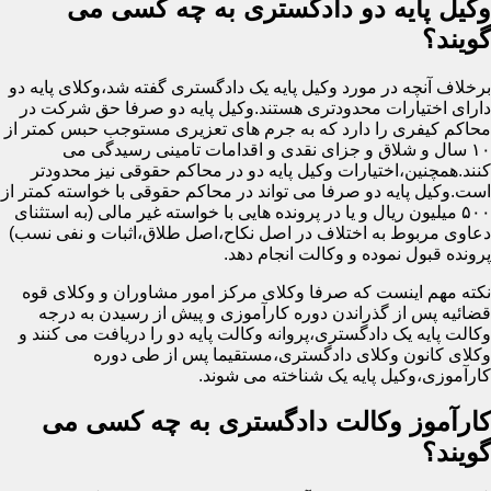
وکیل پایه دو دادگستری به چه کسی می
گویند؟
برخلاف آنچه در مورد وکیل پایه یک دادگستری گفته شد،وکلای پایه دو
دارای اختیارات محدودتری هستند.وکیل پایه دو صرفا حق شرکت در
محاکم کیفری را دارد که به جرم های تعزیری مستوجب حبس کمتر از
۱۰ سال و شلاق و جزای نقدی و اقدامات تامینی رسیدگی می
کنند.همچنین،اختیارات وکیل پایه دو در محاکم حقوقی نیز محدودتر
است.وکیل پایه دو صرفا می تواند در محاکم حقوقی با خواسته کمتر از
۵۰۰ میلیون ریال و یا در پرونده هایی با خواسته غیر مالی (به استثنای
دعاوی مربوط به اختلاف در اصل نکاح،اصل طلاق،اثبات و نفی نسب)
پرونده قبول نموده و وکالت انجام دهد.
نکته مهم اینست که صرفا وکلای مرکز امور مشاوران و وکلای قوه
قضائیه پس از گذراندن دوره کارآموزی و پیش از رسیدن به درجه
وکالت پایه یک دادگستری،پروانه وکالت پایه دو را دریافت می کنند و
وکلای کانون وکلای دادگستری،مستقیما پس از طی دوره
کارآموزی،وکیل پایه یک شناخته می شوند.
کارآموز وکالت دادگستری به چه کسی می
گویند؟