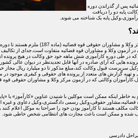
ئیه پس از گذراندن دوره
الت پایه دو را دریافت
آموزی،وکیل پایه یک شناخته می شوند.
د؟
اگرچه تمام افرادی که در آزمون وکالت کانون وکل
در آزمون وکلا و مشاوران قوه قضائیه متفاوت است.جدای از تکالیف و 
ه در طی دوره کارآموزی شش ماهه خود حق وکالت در هیچ پرونده ای را
رونده هایی که آرای صادره در آنها قابل تجدیدنظر در دیوان عالی کشور 
وکیل سرپرست قبول وکالت کند،مبلغ مذکور تا دو میلیارد ریال مجاز خوا
و تهیه گزارش های متعدد از پرونده های حقوقی و کیفری موجود در م
ه خاطر اینکه ممکن است موکلین با شنیدن عناوین «کارآموز» یا «پایه دو»
قضائیه،مشاور حقوقی،وکیل رسمی دادگستری،وکیل دعاوی و غیره استفا
ت مکلف هستند تا کارآموز بودن خود را صراحتا به موکل اعلام کنند و
محسوب شده و ممکن است باعث مجازت های انتظامی شخص خاطی شود.
مراحل دادرسی