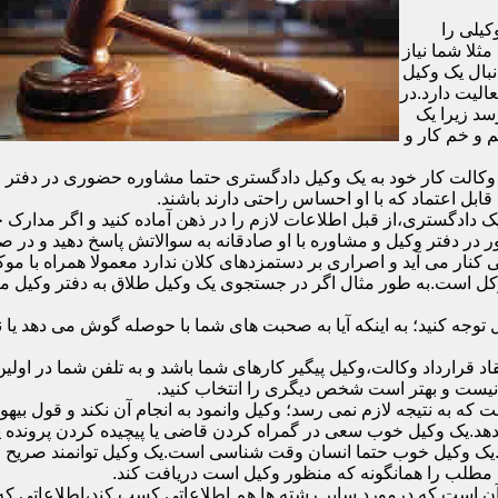
یلی را
ثلا شما نیاز
نبال یک وکیل
الیت دارد.در
سد زیرا یک
 و خم کار و
الت کار خود به یک وکیل دادگستری حتما مشاوره حضوری در دفتر وکیل د
قابل اعتماد که با او احساس راحتی دارند باشند.
دادگستری،از قبل اطلاعات لازم را در ذهن آماده کنید و اگر مدارک خاص
در دفتر وکیل و مشاوره با او صادقانه به سوالاتش پاسخ دهید و در صو
 کنار می آید و اصراری بر دستمزدهای کلان ندارد معمولا همراه با مو
موکل است.به طور مثال اگر در جستجوی یک وکیل طلاق به دفتر وکیل 
ل توجه کنید؛ به اینکه آیا به صحبت های شما با حوصله گوش می دهد ی
ر وکیل و انعقاد قرارداد وکالت،وکیل پیگیر کارهای شما باشد و به تلفن شما
 نیست و بهتر است شخص دیگری را انتخاب کنید.
ه به نتیجه لازم نمی رسد؛ وکیل وانمود به انجام آن نکند و قول بیهوده
د.یک وکیل خوب سعی در گمراه کردن قاضی یا پیچیده کردن پرونده یا ب
یک وکیل خوب حتما انسان وقت شناسی است.یک وکیل توانمند صریح و 
مطلب را همانگونه که منظور وکیل است دریافت کند.
آن است که درمورد سایر رشته ها هم اطلاعاتی کسب کند،اطلاعاتی که به