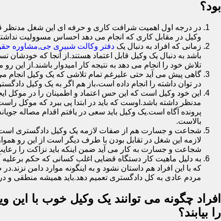
بود؟
در درجه اول اهمیت شرافت کاری و حرفه ای این شغل مدنظر قرار
وکیل در مقابل کاری که انجام می دهد احساس مسوولیت نداشت
زمانی که افراد به دنبال یک
دفتر وکالت شبیری جی,مشاوره حقوق
باشد به دنبال یک وکیل قابل اعتماد هستند.از آنجا که خودشان تس
تلاش خود را انجام می دهد به نتیجه کار امیدوار باشند.از این رو 
گاهی پیش می آید حتی علیرغم تمام تلاشی که یک وکیل انجام می 
در توان داشته را انجام داده است،باز هم اگر به یک وکیل دادگستر
این خود وکیل است که این حس اعتماد و اطمینان را در موکل ایجا
مدنظر داشته باشد.اوست که باید در ابتدا پی ببرد که موکل را
پرونده آگاه است.یک وکیل باید سعی در یافتم اقدام مصاله جویا
بالاست.
شجاعت و جسارت هم از صفات لازمه یک وکیل دادگستری است.یک 
لازمه این شغل در تقابل بودن با طرف دیگر است از این رو هموا
شجاعت و جسارت به کار می آید ضمن اینکه باید نزاکت را رعایت
به دلیل ماهیت کار دستگاه قضایی اغلب کسانی که حکم برعلیه آ
که با این افراد هم داستان نشود و به اینگونه موارد دامن نز
مردم عادی به کل دادگستری تعمیم دهد.باید همیشه منطقی و در 
افراد چگونه می توانند یک وکیل خوب با این وی
را بیابند؟