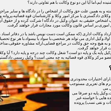
ه ایم،اما آیا این دو نوع وکالت با هم تفاوتی دارند؟
ته و به همین علت حق وکالت از اشخاص را در دادگاه ها و سایر مراجع
وکلای دادگستری یا مرکز امور وکلا و کارشناسان قوه قضائیه،پروانه
ب اشخاص حقیقی به عنوان وکیل در دادگاه ا شرکت کرده و از حقوق آن 
ن اموری،بر اساس قانون وکالت مورد مجازات قرار خواهند گرفت.
رداد وکالت اداری (که ممکن است دست نویس باشد یا در دفاتر اسنا
لا،وکیل اداری می تواند هر شخصی،با سواد یا بیسواد،با هر نوع تحصیل
 و به هیچ وجه حق وکالت در مراجع قضایی،ارائه مشاوره حقوقی،مداخله 
ت قرار خواهد گرفت.
 پایه یک و پایه دو است؟ شغل وکالت چند درجه و پایه دارد؟ آیا وکلای
عضو مرکز وکلای قوه قضائیه به چه معنی است؟ وکیل رسمی دادگستری چ
دارای اختیارات محدودتری
 جرم های تعزیری مستوجب
گی می
ت.وکیل پایه دو صرفا می
ون ریال و یا در پرونده هایی با خواسته غیر
ات و نفی نسب) پرونده