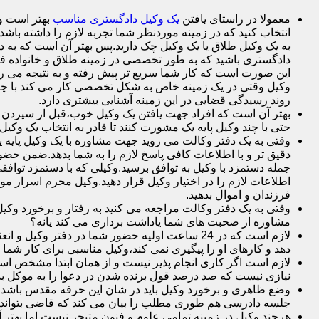
معمولا در راستای یافتن
یک وکیل دادگستری مناسب
بهتر است وک
انتخاب کنید که در زمینه موردنظر شما تجربه لازم را داشته باشد م
به یک وکیل طلاق یا یک وکیل چک دارید.پس بهتر آن است که به د
دادگستری باشید که به طور تخصصی در زمینه طلاق و خانواده فع
این صورت است که کار شما سریع تر پیش رفته و به نتیجه می ر
وکیل وقتی در یک زمینه خاص به شکل تخصصی کار می کند با چم
روند رسیدگی قضایی در این زمینه آشنایی بیشتری دارد.
بهتر آن است که افراد جهت یافتن یک وکیل خوب،قبل از سپردن وک
حتی با چند وکیل پایه یک مشورت کنند تا قادر به انتخاب یک وکیل 
وقتی به یک دفتر وکالت می روید جهت مشاوره با یک وکیل پایه یک 
دقیق تر و با اطلاعات کافی پاسخ لازم را به شما بدهد.ضمن حضور 
جمله دستمزد با وکیل به توافق برسید.وکیلی که با دستمزد توافقی
اطلاعات لازم را در اختیار وکیل قرار دهید.وکیل محرم اسرار 
فرزندان و اموال بدهید.
وقتی به یک دفتر وکالت مراجعه می کنید به رفتار و برخورد وکی
مشاوره از صحبت های شما یاداشت برداری می کند یانه؟
لازم است که در 24 ساعت اولیه حضور شما در دفت
دهد و کارهای او را پیگیری نمی کند،وکیل مناسبی برای کار شما
لازم است اگر کاری انجام پذیر نیست و از همان ابتدا مشخص است ک
نیازی نیست که صد درصد قول برنده شدن در دعوا را به موکل بده
وضع ظاهری و برخورد وکیل باید در شان این حرفه مقدس باشد.
جلسه دادرسی هم طوری مطلب را بیان می کند که قاضی بتواند 
هرچند وکیل در زمینه تمامی علوم و فنون متبحر نیست اما بهتر 