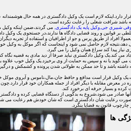
 دارد.اینکه لازم است یک وکیل دادگستری در همه حال هوشمندانه عمل
ه باشد شرافت شغلی را رعایت نکرده است.
ی شبیری جی,وکیل پایه یک دادگستری,
می گردند،ضمن اینکه وکیل مو
لطی بر قوانین و روند قضایی دادگاه ها ندارند،در جستجوی یک وکیل داد
معمولا افراد از طریق پرس و جو از اطرافیان و استفاده از تجربه دیگرا
دهد،نتیجه لازم حاصل نمی شود و اینجاست که اگر موکل به وکیل خود اع
ی نیاز پیدا کند سراغ همان وکیل را می گیرد.
د می کند.یک وکیل دادگستری نباید صرفا از دید مادی به قضیه نگاه کند
ست می گوید یا نه و سپس به حمایت از وی برخیزد.یک وکیل خوب علاوه
نه داشته باشد و تا حد ممکن به طولانی شدن پرونده و کشمکش و درگیری
وکیل قرار است مدافع و حافظ جان،مال،ناموس و آبروی موکل خود ب
ره در معرض مقابله با دیگر افراد از جمله همکاران خود قرار دارد.چو
 کرده و بسیار حرفه ای برخورد کند.
نها صادر می شود،شروع به بدگویی از دستگاه قضایی کرده و دادگستری 
ند.در صورت رعایت شان دادگستری است که شان خودش هم رعایت می شود.
چارچوب قانون به قضایا بنگرد.
ژگی ها