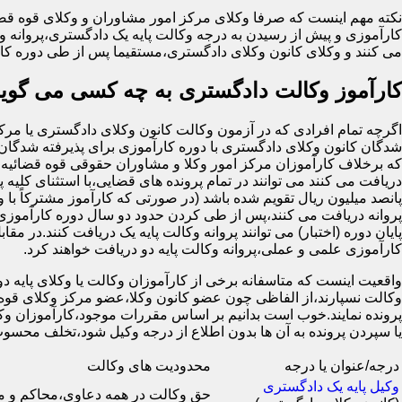
نکته مهم اینست که صرفا وکلای مرکز امور مشاوران و وکلای قوه قضا
کارآموزی و پیش از رسیدن به درجه وکالت پایه یک دادگستری،پروانه وک
می کنند و وکلای کانون وکلای دادگستری،مستقیما پس از طی دوره کار
کارآموز وکالت دادگستری به چه کسی می گوین
شدگان کانون وکلای دادگستری با دوره کارآموزی برای پذیرفته شدگان 
که برخلاف کارآموزان مرکز امور وکلا و مشاوران حقوقی قوه قضائیه ک
دریافت می کنند می توانند در تمام پرونده های قضایی،با استثنای کلیه پ
پانصد میلیون ریال تقویم شده باشد (در صورتی که کارآموز مشترکاً با 
پروانه دریافت می کنند،پس از طی کردن حدود دو سال دوره کارآموزی 
کارآموزی علمی و عملی،پروانه وکالت پایه دو دریافت خواهند کرد.
واقعیت اینست که متاسفانه برخی از کارآموزان وکالت یا وکلای پایه دو ب
وکالت نسپارند،از الفاظی چون عضو کانون وکلا،عضو مرکز وکلای قوه 
پرونده نمایند.خوب است بدانیم بر اساس مقررات موجود،کارآموزان وکال
یا سپردن پرونده به آن ها بدون اطلاع از درجه وکیل شود،تخلف 
درجه/عنوان یا درجه
محدودیت های وکالت
وکیل پایه یک دادگستری
حق وکالت در همه دعاوی،محاکم و 