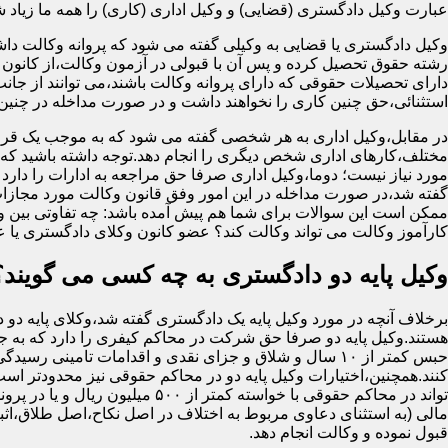
عبارت وکیل دادگستری (قضایی) و وکیل اداری (کاری) را همه ما زیاد شنید
وکیل دادگستری یا قضایی به وکیلی گفته می شود که پروانه وکالت داش
رشته حقوق تحصیل کرده و پس آن با قبولی در آزمون وکالت،از کانون 
دارای تحصیلات حقوقی که دارای پروانه وکالت باشند،می توانند از جان
استثنائی،حق چنین کاری را نخواهند داشت و در صورت مداخله در چنی
در مقابل،وکیل اداری به هر شخصی گفته می شود که به موجب یک قرا
مختلف،کارهای اداری شخص دیگری را انجام دهد.توجه داشته باشید که او
مورد نیاز نیست؛ دوما،وکیل اداری صرفا حق مراجعه به ادارات را دارد
گفته شد،در صورت مداخله در این امور وفق قانون وکالت مورد مجازا
ممکن است این سوالات برای شما هم پیش آمده باشد: چه تفاوتی بین وکیل
کارآموز وکالت می تواند وکالت کند؟ عضو کانون وکلای دادگستری یا 
وکیل پایه دو دادگستری به چه کسی می گویند؟
برخلاف آنچه در مورد وکیل پایه یک دادگستری گفته شد،وکلای پایه دو 
هستند.وکیل پایه دو صرفا حق شرکت در محاکم کیفری را دارد که به
حبس کمتر از ۱۰ سال و شلاق و جزای نقدی و اقدامات تامینی رسید
کنند.همچنین،اختیارات وکیل پایه دو در محاکم حقوقی نیز محدودتر اس
تواند در محاکم حقوقی با خواسته کمتر از ۵۰۰ میلی
مالی (به استثنای دعاوی مربوط به اختلاف در اصل نکاح،اصل طلاق،اثب
قبول نموده و وکالت انجام دهد.