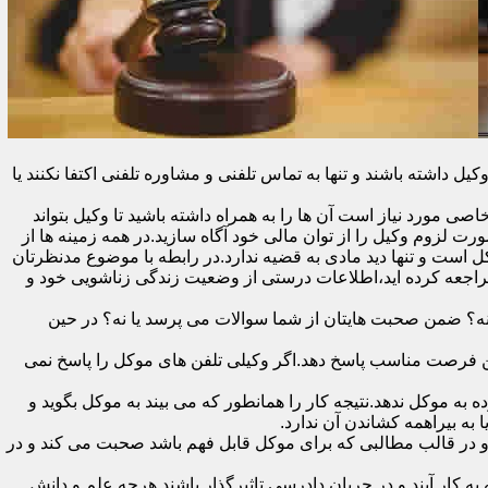
اشته باشند و تنها به تماس تلفنی و مشاوره تلفنی اکتفا نکنند یا
ی مورد نیاز است آن ها را به همراه داشته باشید تا وکیل بتواند
رت لزوم وکیل را از توان مالی خود آگاه سازید.در همه زمینه ها از
کل است و تنها دید مادی به قضیه ندارد.در رابطه با موضوع مدنظرتان
مراجعه کرده اید،اطلاعات درستی از وضعیت زندگی زناشویی خود و
ا نه؟ ضمن صحبت هایتان از شما سوالات می پرسد یا نه؟ در حین
 در اولین فرصت مناسب پاسخ دهد.اگر وکیلی تلفن های موکل را پاسخ نمی
 به موکل ندهد.نتیجه کار را همانطور که می بیند به موکل بگوید و
ه بیراهمه کشاندن آن ندارد.
در قالب مطالبی که برای موکل قابل فهم باشد صحبت می کند و در
 کار آیند و در جریان دادرسی تاثیرگذار باشند.هرچه علم و دانش