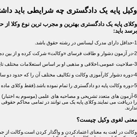
وکیل پایه یک دادگستری چه شرایطی باید داشت
وکلای پایه یک دادگستری بهترین و مجرب ترین نوع وکلا از حی
برسد باید:
1-حداقل دارای مدرک لیسانس در رشته حقوق باشد.
2-در آزمون دشوار و طاقت فرسای «وکالت» شرکت کرده و از بین ده ها هزار نفر پذیرفته شده باشد.
3-صلاحیت عمومی،اخلاقی و مذهبی او بر اساس استعلامات مختلف تایید شده باشد.
4-دوره دشوار کارآموزی وکالت و تکالیف مختلف آن را که حدود دو سال است سپری کرده باشد.
5-دوره وکالت پایه دو دادگستری را تمام نموده باشد.(فقط وکلای ماده 187)
6-آزمون های متعدد تشریحی و مصاحبه های علمی (موسوم به اختبار) ر
را دریافت می نمایند.وکلای پایه یک می توانند در تمامی محاکم حقوق
ندارند.
معنی لغوی وکیل چیست؟
وکالت در لغت به معنای اعتمادکردن و واگذار کردن است.وکالت از جمله