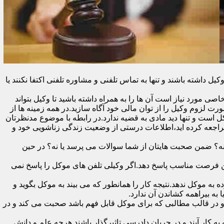
اشته باشند و تنها به تماس تلفنی و مشاوره تلفنی اکتفا نکنند یا
ی مورد نیاز است آن ها را به همراه داشته باشید تا وکیل بتواند
رت لزوم وکیل را از توان مالی خود آگاه سازید.در همه زمینه ها از
کل است و تنها دید مادی به قضیه ندارد.در رابطه با موضوع مدنظرتان
مراجعه کرده اید،اطلاعات درستی از وضعیت زندگی زناشویی خود و
ا نه؟ ضمن صحبت هایتان از شما سوالات می پرسد یا نه؟ در حین
 در اولین فرصت مناسب پاسخ دهد.اگر وکیلی تلفن های موکل را پاسخ نمی
 به موکل ندهد.نتیجه کار را همانطور که می بیند به موکل بگوید و
ه بیراهمه کشاندن آن ندارد.
در قالب مطالبی که برای موکل قابل فهم باشد صحبت می کند و در
 کار آیند و در جریان دادرسی تاثیرگذار باشند.هرچه علم و دانش