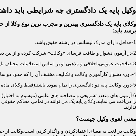
وکیل پایه یک دادگستری چه شرایطی باید داشت
وکلای پایه یک دادگستری بهترین و مجرب ترین نوع وکلا از حی
برسد باید:
1-حداقل دارای مدرک لیسانس در رشته حقوق باشد.
2-در آزمون دشوار و طاقت فرسای «وکالت» شرکت کرده و از بین ده ها هزار نفر پذیرفته شده باشد.
3-صلاحیت عمومی،اخلاقی و مذهبی او بر اساس استعلامات مختلف تایید شده باشد.
4-دوره دشوار کارآموزی وکالت و تکالیف مختلف آن را که حدود دو سال است سپری کرده باشد.
5-دوره وکالت پایه دو دادگستری را تمام نموده باشد.(فقط وکلای ماده 187)
6-آزمون های متعدد تشریحی و مصاحبه های علمی (موسوم به اختبار) ر
را دریافت می نمایند.وکلای پایه یک می توانند در تمامی محاکم حقوق
ندارند.
معنی لغوی وکیل چیست؟
وکالت در لغت به معنای اعتمادکردن و واگذار کردن است.وکالت از جمله