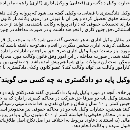
عبارت وکیل دادگستری (قضایی) و وکیل اداری (کاری) را همه ما زیاد شنید
وکیل دادگستری یا قضایی به وکیلی گفته می شود که پروانه وکالت داش
رشته حقوق تحصیل کرده و پس آن با قبولی در آزمون وکالت،از کانون 
دارای تحصیلات حقوقی که دارای پروانه وکالت باشند،می توانند از جان
استثنائی،حق چنین کاری را نخواهند داشت و در صورت مداخله در چنی
در مقابل،وکیل اداری به هر شخصی گفته می شود که به موجب یک قرا
مختلف،کارهای اداری شخص دیگری را انجام دهد.توجه داشته باشید که او
مورد نیاز نیست؛ دوما،وکیل اداری صرفا حق مراجعه به ادارات را دارد
گفته شد،در صورت مداخله در این امور وفق قانون وکالت مورد مجازا
ممکن است این سوالات برای شما هم پیش آمده باشد: چه تفاوتی بین وکیل
کارآموز وکالت می تواند وکالت کند؟ عضو کانون وکلای دادگستری یا 
وکیل پایه دو دادگستری به چه کسی می گویند؟
برخلاف آنچه در مورد وکیل پایه یک دادگستری گفته شد،وکلای پایه دو 
هستند.وکیل پایه دو صرفا حق شرکت در محاکم کیفری را دارد که به
حبس کمتر از ۱۰ سال و شلاق و جزای نقدی و اقدامات تامینی رسید
کنند.همچنین،اختیارات وکیل پایه دو در محاکم حقوقی نیز محدودتر اس
تواند در محاکم حقوقی با خواسته کمتر از ۵۰۰ میلی
مالی (به استثنای دعاوی مربوط به اختلاف در اصل نکاح،اصل طلاق،اثب
قبول نموده و وکالت انجام دهد.