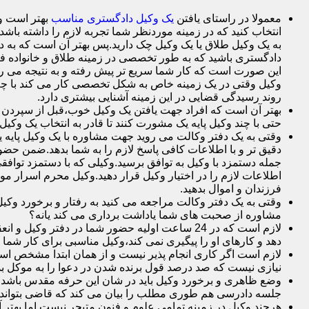
معمولا در راستای یافتن
یک وکیل دادگستری مناسب
بهتر است وک
انتخاب کنید که در زمینه موردنظر شما تجربه لازم را داشته باشد م
به یک وکیل طلاق یا یک وکیل چک دارید.پس بهتر آن است که به د
دادگستری باشید که به طور تخصصی در زمینه طلاق و خانواده فع
این صورت است که کار شما سریع تر پیش رفته و به نتیجه می ر
وکیل وقتی در یک زمینه خاص به شکل تخصصی کار می کند با چم
روند رسیدگی قضایی در این زمینه آشنایی بیشتری دارد.
بهتر آن است که افراد جهت یافتن یک وکیل خوب،قبل از سپردن وک
حتی با چند وکیل پایه یک مشورت کنند تا قادر به انتخاب یک وکیل 
وقتی به یک دفتر وکالت می روید جهت مشاوره با یک وکیل پایه یک 
دقیق تر و با اطلاعات کافی پاسخ لازم را به شما بدهد.ضمن حضور 
جمله دستمزد با وکیل به توافق برسید.وکیلی که با دستمزد توافقی
اطلاعات لازم را در اختیار وکیل قرار دهید.وکیل محرم اسرار 
فرزندان و اموال بدهید.
وقتی به یک دفتر وکالت مراجعه می کنید به رفتار و برخورد وکی
مشاوره از صحبت های شما یاداشت برداری می کند یانه؟
لازم است که در 24 ساعت اولیه حضور شما در دفت
دهد و کارهای او را پیگیری نمی کند،وکیل مناسبی برای کار شما
لازم است اگر کاری انجام پذیر نیست و از همان ابتدا مشخص است ک
نیازی نیست که صد درصد قول برنده شدن در دعوا را به موکل بده
وضع ظاهری و برخورد وکیل باید در شان این حرفه مقدس باشد.
جلسه دادرسی هم طوری مطلب را بیان می کند که قاضی بتواند 
هرچند وکیل در زمینه تمامی علوم و فنون متبحر نیست اما بهتر 