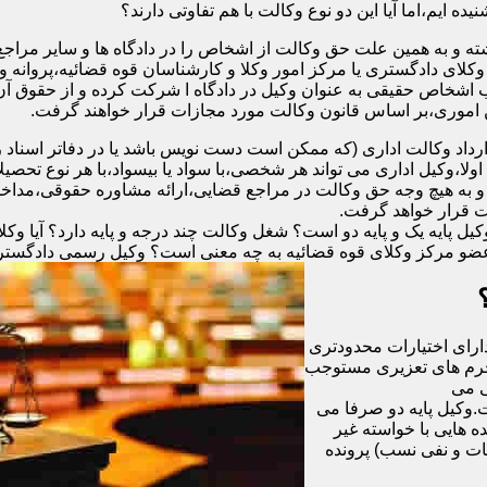
ه ایم،اما آیا این دو نوع وکالت با هم تفاوتی دارند؟
ته و به همین علت حق وکالت از اشخاص را در دادگاه ها و سایر مراجع
وکلای دادگستری یا مرکز امور وکلا و کارشناسان قوه قضائیه،پروانه
ب اشخاص حقیقی به عنوان وکیل در دادگاه ا شرکت کرده و از حقوق آن 
ن اموری،بر اساس قانون وکالت مورد مجازات قرار خواهند گرفت.
رداد وکالت اداری (که ممکن است دست نویس باشد یا در دفاتر اسنا
لا،وکیل اداری می تواند هر شخصی،با سواد یا بیسواد،با هر نوع تحصیل
 و به هیچ وجه حق وکالت در مراجع قضایی،ارائه مشاوره حقوقی،مداخله 
ت قرار خواهد گرفت.
 پایه یک و پایه دو است؟ شغل وکالت چند درجه و پایه دارد؟ آیا وکلای
عضو مرکز وکلای قوه قضائیه به چه معنی است؟ وکیل رسمی دادگستری چ
دارای اختیارات محدودتری
 جرم های تعزیری مستوجب
گی می
ت.وکیل پایه دو صرفا می
ون ریال و یا در پرونده هایی با خواسته غیر
ات و نفی نسب) پرونده