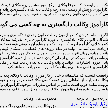
نکته مهم اینست که صرفا وکلای مرکز امور مشاوران و وکلای قوه قضا
کارآموزی و پیش از رسیدن به درجه وکالت پایه یک دادگستری،پروانه وک
می کنند و وکلای کانون وکلای دادگستری،مستقیما پس از طی دوره کار
کارآموز وکالت دادگستری به چه کسی می گوین
شدگان کانون وکلای دادگستری با دوره کارآموزی برای پذیرفته شدگان 
که برخلاف کارآموزان مرکز امور وکلا و مشاوران حقوقی قوه قضائیه ک
دریافت می کنند می توانند در تمام پرونده های قضایی،با استثنای کلیه پ
پانصد میلیون ریال تقویم شده باشد (در صورتی که کارآموز مشترکاً با 
پروانه دریافت می کنند،پس از طی کردن حدود دو سال دوره کارآموزی 
کارآموزی علمی و عملی،پروانه وکالت پایه دو دریافت خواهند کرد.
واقعیت اینست که متاسفانه برخی از کارآموزان وکالت یا وکلای پایه دو ب
وکالت نسپارند،از الفاظی چون عضو کانون وکلا،عضو مرکز وکلای قوه 
پرونده نمایند.خوب است بدانیم بر اساس مقررات موجود،کارآموزان وکال
یا سپردن پرونده به آن ها بدون اطلاع از درجه وکیل شود،تخلف 
درجه/عنوان یا درجه
محدودیت های وکالت
وکیل پایه یک دادگستری
حق وکالت در همه دعاوی،محاکم و 