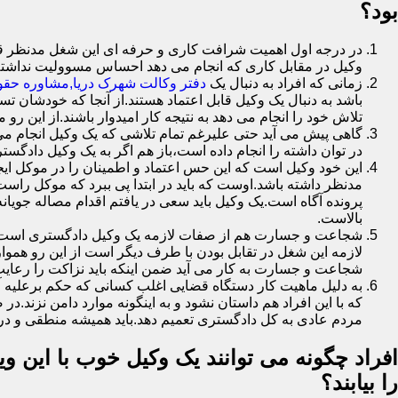
بود؟
در درجه اول اهمیت شرافت کاری و حرفه ای این شغل مدنظر قرار
وکیل در مقابل کاری که انجام می دهد احساس مسوولیت نداشت
زمانی که افراد به دنبال یک
دفتر وکالت شهرک دریا,مشاوره حقوق
باشد به دنبال یک وکیل قابل اعتماد هستند.از آنجا که خودشان تس
تلاش خود را انجام می دهد به نتیجه کار امیدوار باشند.از این رو 
گاهی پیش می آید حتی علیرغم تمام تلاشی که یک وکیل انجام می 
در توان داشته را انجام داده است،باز هم اگر به یک وکیل دادگستر
این خود وکیل است که این حس اعتماد و اطمینان را در موکل ایجا
مدنظر داشته باشد.اوست که باید در ابتدا پی ببرد که موکل را
پرونده آگاه است.یک وکیل باید سعی در یافتم اقدام مصاله جویا
بالاست.
شجاعت و جسارت هم از صفات لازمه یک وکیل دادگستری است.یک 
لازمه این شغل در تقابل بودن با طرف دیگر است از این رو هموا
شجاعت و جسارت به کار می آید ضمن اینکه باید نزاکت را رعایت
به دلیل ماهیت کار دستگاه قضایی اغلب کسانی که حکم برعلیه آ
که با این افراد هم داستان نشود و به اینگونه موارد دامن نز
مردم عادی به کل دادگستری تعمیم دهد.باید همیشه منطقی و در 
افراد چگونه می توانند یک وکیل خوب با این وی
را بیابند؟