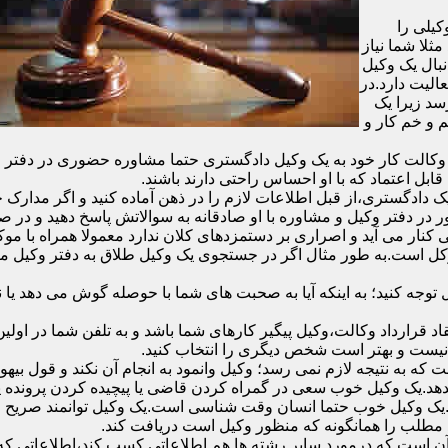
یلی را
ثلا شما نیاز
نبال یک وکیل
الیت دارد.در
سد زیرا یک
 و خم کار و
الت کار خود به یک وکیل دادگستری حتما مشاوره حضوری در دفتر وکیل د
قابل اعتماد که با او احساس راحتی دارند باشند.
دادگستری،از قبل اطلاعات لازم را در ذهن آماده کنید و اگر مدارک خاص
در دفتر وکیل و مشاوره با او صادقانه به سوالاتش پاسخ دهید و در صو
 کنار می آید و اصراری بر دستمزدهای کلان ندارد معمولا همراه با مو
موکل است.به طور مثال اگر در جستجوی یک وکیل طلاق به دفتر وکیل 
ل توجه کنید؛ به اینکه آیا به صحبت های شما با حوصله گوش می دهد ی
ر وکیل و انعقاد قرارداد وکالت،وکیل پیگیر کارهای شما باشد و به تلفن شما
 نیست و بهتر است شخص دیگری را انتخاب کنید.
ه به نتیجه لازم نمی رسد؛ وکیل وانمود به انجام آن نکند و قول بیهوده
د.یک وکیل خوب سعی در گمراه کردن قاضی یا پیچیده کردن پرونده یا ب
یک وکیل خوب حتما انسان وقت شناسی است.یک وکیل توانمند صریح و 
مطلب را همانگونه که منظور وکیل است دریافت کند.
آن است که درمورد سایر رشته ها هم اطلاعاتی کسب کند،اطلاعاتی که به