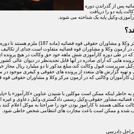
ئیه پس از گذراندن دوره
الت پایه دو را دریافت
آموزی،وکیل پایه یک شناخته می شوند.
د؟
اگرچه تمام افرادی که در آزمون وکالت کانون وکل
در آزمون وکلا و مشاوران قوه قضائیه متفاوت است.جدای از تکالیف و 
ه در طی دوره کارآموزی شش ماهه خود حق وکالت در هیچ پرونده ای را
رونده هایی که آرای صادره در آنها قابل تجدیدنظر در دیوان عالی کشور 
وکیل سرپرست قبول وکالت کند،مبلغ مذکور تا دو میلیارد ریال مجاز خوا
و تهیه گزارش های متعدد از پرونده های حقوقی و کیفری موجود در م
ه خاطر اینکه ممکن است موکلین با شنیدن عناوین «کارآموز» یا «پایه دو»
قضائیه،مشاور حقوقی،وکیل رسمی دادگستری،وکیل دعاوی و غیره استفا
ت مکلف هستند تا کارآموز بودن خود را صراحتا به موکل اعلام کنند و
محسوب شده و ممکن است باعث مجازت های انتظامی شخص خاطی شود.
مراحل دادرسی