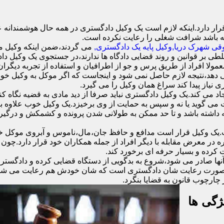
 دارد.اینکه لازم است یک وکیل دادگستری در همه حال هوشمندانه عمل
ه باشد شرافت شغلی را رعایت نکرده است.
ی شهرک دریا,وکیل پایه یک دادگستری,
می گردند،ضمن اینکه وکیل مور
لطی بر قوانین و روند قضایی دادگاه ها ندارند،در جستجوی یک وکیل داد
معمولا افراد از طریق پرس و جو از اطرافیان و استفاده از تجربه دیگرا
دهد،نتیجه لازم حاصل نمی شود و اینجاست که اگر موکل به وکیل خود اع
ی نیاز پیدا کند سراغ همان وکیل را می گیرد.
د می کند.یک وکیل دادگستری نباید صرفا از دید مادی به قضیه نگاه کند
ست می گوید یا نه و سپس به حمایت از وی برخیزد.یک وکیل خوب علاوه
نه داشته باشد و تا حد ممکن به طولانی شدن پرونده و کشمکش و درگیری
وکیل قرار است مدافع و حافظ جان،مال،ناموس و آبروی موکل خود ب
ره در معرض مقابله با دیگر افراد از جمله همکاران خود قرار دارد.چو
 کرده و بسیار حرفه ای برخورد کند.
نها صادر می شود،شروع به بدگویی از دستگاه قضایی کرده و دادگستری 
ند.در صورت رعایت شان دادگستری است که شان خودش هم رعایت می شود.
چارچوب قانون به قضایا بنگرد.
ژگی ها