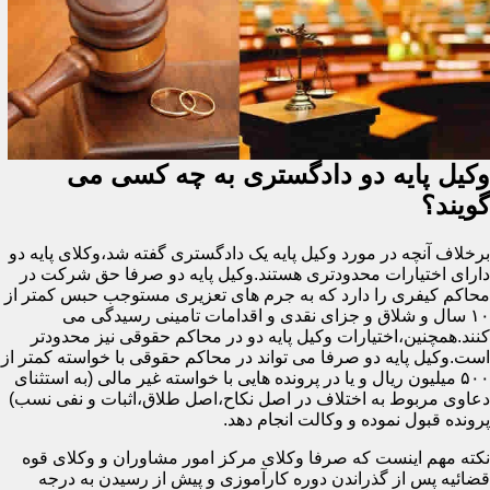
وکیل پایه دو دادگستری به چه کسی می
گویند؟
برخلاف آنچه در مورد وکیل پایه یک دادگستری گفته شد،وکلای پایه دو
دارای اختیارات محدودتری هستند.وکیل پایه دو صرفا حق شرکت در
محاکم کیفری را دارد که به جرم های تعزیری مستوجب حبس کمتر از
۱۰ سال و شلاق و جزای نقدی و اقدامات تامینی رسیدگی می
کنند.همچنین،اختیارات وکیل پایه دو در محاکم حقوقی نیز محدودتر
است.وکیل پایه دو صرفا می تواند در محاکم حقوقی با خواسته کمتر از
۵۰۰ میلیون ریال و یا در پرونده هایی با خواسته غیر مالی (به استثنای
دعاوی مربوط به اختلاف در اصل نکاح،اصل طلاق،اثبات و نفی نسب)
پرونده قبول نموده و وکالت انجام دهد.
نکته مهم اینست که صرفا وکلای مرکز امور مشاوران و وکلای قوه
قضائیه پس از گذراندن دوره کارآموزی و پیش از رسیدن به درجه