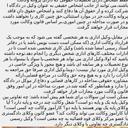
باشند،می توانند از جانب اشخاص حقیقی به عنوان وکیل در دادگاه ا
شرکت کرده و از حقوق آن ها دفاع کنند و اشخاص حقوق دانِ فاقد
پروانه وکالت،جز در موارد استثنائی،حق چنین کاری را نخواهند داشت
و در صورت مداخله در چنین اموری،بر اساس قانون وکالت مورد
مجازات قرار خواهند گرفت.
در مقابل،وکیل اداری به هر شخصی گفته می شود که به موجب یک
قرارداد وکالت اداری (که ممکن است دست نویس باشد یا در دفاتر
اسناد رسمی امضا شده باشد) وکیل کاری شخصی شده است تا در
ادارات مختلف،کارهای اداری شخص دیگری را انجام دهد.توجه داشته
باشید که اولا،وکیل اداری می تواند هر شخصی،با سواد یا بیسواد،با هر
نوع تحصیلات و هر سابقه ای باشد و هیچ مجوز یا ویژگی خاصی در
وکیل اداری مورد نیاز نیست؛ دوما،وکیل اداری صرفا حق مراجعه به
ادارات را دارد و به هیچ وجه حق وکالت در مراجع قضایی،ارائه
مشاوره حقوقی،مداخله در کارهای قضایی و دفاع از موکل در دادگاه
را ندارد و همانطور که گفته شد،در صورت مداخله در این امور وفق
قانون وکالت مورد مجازات قرار خواهد گرفت.
ممکن است این سوالات برای شما هم پیش آمده باشد: چه تفاوتی بین
وکیل پایه یک و پایه دو است؟ شغل وکالت چند درجه و پایه دارد؟ آیا
وکلای پایه یک بهتر هستند یا پایه دو؟ کارآموز وکالت چه کسی است؟
آیا کارآموز وکالت می تواند وکالت کند؟ عضو کانون وکلای دادگستری
یا عضو مرکز وکلای قوه قضائیه به چه معنی است؟ وکیل رسمی
دادگستری چه تفاوتی با وکلای دیگر دارد.