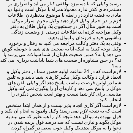
برسید.وکیلی که با دستمزد توافقی کنار می آید و اصراری بر
دستمزدهای کلان ندارد معمولا همراه با موکل است و تنها دید
مادی به قضیه ندارد.در رابطه با موضوع مدنظرتان اطلاعات
لازم را در اختیار وکیل قرار دهید.وکیل محرم اسرار موکل
است.به طور مثال اگر در جستجوی یک وکیل طلاق به دفتر
وکیل مراجعه کرده اید،اطلاعات درستی از وضعیت زندگی
زناشویی خود و فرزندان و اموال بدهید.
وقتی به یک دفتر وکالت مراجعه می کنید به رفتار و برخورد
وکیل توجه کنید؛ به اینکه آیا به صحبت های شما با حوصله گوش
می دهد یا نه؟ ضمن صحبت هایتان از شما سوالات می پرسد یا
نه؟ در حین مشاوره از صحبت های شما یاداشت برداری می کند
یانه؟
لازم است که در 24 ساعت اولیه حضور شما در دفتر وکیل و
انعقاد قرارداد وکالت،وکیل پیگیر کارهای شما باشد و به تلفن
شما در اولین فرصت مناسب پاسخ دهد.اگر وکیلی تلفن های
موکل را پاسخ نمی دهد و کارهای او را پیگیری نمی کند،وکیل
مناسبی برای کار شما نیست و بهتر است شخص دیگری را
انتخاب کنید.
لازم است اگر کاری انجام پذیر نیست و از همان ابتدا مشخص
است که به نتیجه لازم نمی رسد؛ وکیل وانمود به انجام آن نکند و
قول بیهوده به موکل ندهد.نتیجه کار را همانطور که می بیند به
موکل بگوید و نیازی نیست که صد درصد قول برنده شدن در
دعوا را به موکل بدهد.یک وکیل خوب سعی در گمراه کردن