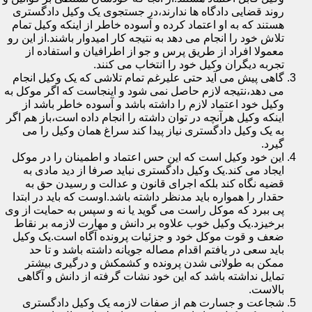
روند قضایی دادگاه ها ندارند،در جستجوی یک وکیل دادگستری
هستند که به او اعتماد کرده و آسوده خاطر از اینکه وکیل تمام
تلاش خود را انجام می دهد به نتیجه کار امیدوار باشند.از این رو
معمولا افراد از طریق پرس و جو از اطرافیان و استفاده از
تجربه دیگران وکیل خود را انتخاب می کنند.
گاهی پیش می آید حتی علیرغم تمام تلاشی که یک وکیل انجام
می دهد،نتیجه لازم حاصل نمی شود و اینجاست که اگر موکل به
وکیل خود اعتماد لازم را داشته باشد و آسوده خاطر باشد از
اینکه وکیل هرآنچه در توان داشته را انجام داده است،باز هم اگر
به یک وکیل دادگستری نیاز پیدا کند سراغ همان وکیل را می
گیرد.
این خود وکیل است که این حس اعتماد و اطمینان را در موکل
ایجاد می کند.یک وکیل دادگستری نباید صرفا از دید مادی به
قضیه نگاه کند بلکه اجرای قانون و عدالت و رسیدن حق به
حقدار را همواره باید مدنظر داشته باشد.اوست که باید در ابتدا
پی ببرد که موکل راست می گوید یا نه و سپس به حمایت از وی
برخیزد.یک وکیل خوب علاوه بر دانش و مهارت لازمه بر نقاط
ضعف و قوت موکل خود و جزئیات پرونده آگاه است.یک وکیل
باید سعی در یافتم اقدام مصاله جویانه داشته باشد و تا حد
ممکن به طولانی شدن پرونده و کشمکش و درگیری بیشتر
تمایل نداشته باشد که این خود نشات گرفته از دانش و آگاهی
بالاست.
شجاعت و جسارت هم از صفات لازمه یک وکیل دادگستری