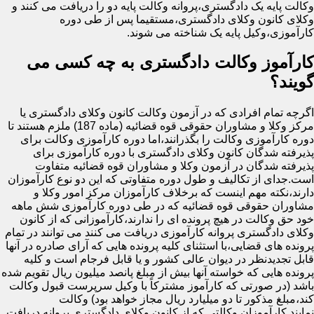
وکالت پایه یک دادگستری،پروانه وکالت پایه دو را دریافت می کنند و
وکلای کانون وکلای دادگستری،مستقیما پس از طی دوره
کارآموزی،وکیل پایه یک شناخته می شوند.
کارآموز وکالت دادگستری به چه کسی می
گویند؟
اگرچه تمام افرادی که در آزمون وکالت کانون وکلای دادگستری یا
مرکز وکلا و مشاوران حقوقی قوه قضائیه (ماده 187) ملزم هستند تا
دوره کارآموزی وکالت را بگذرانند،اما دوره کارآموزی وکالت برای
پذیرفته شدگان کانون وکلای دادگستری با دوره کارآموزی برای
پذیرفته شدگان در آزمون وکلا و مشاوران قوه قضائیه متفاوت
است.جدای از تکالیف و طول دوره متفاوتی که این دو نوع کارآموزان
دارند،نکته مهم اینست که برخلاف کارآموزان مرکز امور وکلا و
مشاوران حقوقی قوه قضائیه که در طی دوره کارآموزی شش ماهه
خود حق وکالت در هیچ پرونده ای را ندارند،کارآموزانی که از کانون
وکلای دادگستری پروانه کارآموزی دریافت می کنند می توانند در تمام
پرونده های قضایی،با استثنای کلیه پرونده هایی که آرای صادره در آنها
قابل تجدیدنظر در دیوان عالی کشور و یا قابل فرجام است و کلیه
پرونده هایی که خواسته آنها بیش از مبلغ پانصد میلیون ریال تقویم شده
باشد (در صورتی که کارآموز مشترکاً با وکیل سرپرست قبول وکالت
کند،مبلغ مذکور تا دو میلیارد ریال مجاز خواهد بود) وکالت
نمایند.کارآموزان وکالتی که از کانون وکلای دادگستری پروانه دریافت