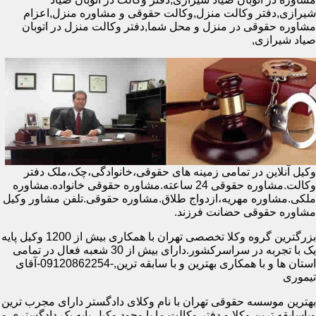
شیرازی,دفتر وکالت منزل,وکالت حقوقی و مشاوره منزل,اعزام
مشاوره حقوقی در منزل و محل شما,دفتر وکالت منزل در اتوبان
صیاد شیرازی,
وکیل آنلاین در تمامی زمینه های حقوقی،خانوادگی،چک،ملک دفتر
وکالت.مشاوره حقوقی 24 ساعته.مشاوره حقوقی خانواده.مشاوره
ملکی.مشاوره مهریه،ازدواج طلاق.مشاوره حقوقی.تلفن مشاور وکیل
مشاوره حقوقی حضانت فرزند.
بزرگترین گروه وکلا تخصصی تهران با همکاری بیش از 1200 وکیل پایه
یک با تجربه در سراسرکشور.دارای بیش از 30 شعبه فعال در تمامی
استان ها و با همکاری بهترین و با سابقه ترین,-09120862254-آقای
تیموری
بهترین موسسه حقوقی تهران با نام وکلای دادگستر دارای مجرب ترین
وباسابقه ترین وکلا و دفتر وکالت ما با وجود وکیل پایه یک دادگستری و