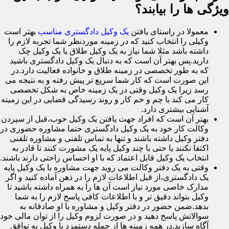
ویژگی ها را بیابند؟
معمولا در راستای یافتن
یک وکیل دادگستری مناسب
بهتر است
وکیلی را انتخاب کنید که در زمینه موردنظر شما تجربه لازم را
داشته باشد مثلا شما نیاز به یک وکیل طلاق یا یک وکیل چک
دارید.پس بهتر آن است که به دنبال یک وکیل دادگستری باشید
که به طور تخصصی در زمینه طلاق و خانواده فعالیت دارد.در
این صورت است که کار شما سریع تر پیش رفته و به نتیجه می
رسد زیرا یک وکیل وقتی در یک زمینه خاص به شکل تخصصی
کار می کند با چم و خم کار و روند رسیدگی قضایی در این زمینه
آشنایی بیشتری دارد.
بهتر آن است که افراد جهت یافتن یک وکیل خوب،قبل از سپردن
وکالت کار خود به یک وکیل دادگستری حتما مشاوره حضوری در
دفتر وکیل داشته باشند و تنها به تماس تلفنی و مشاوره تلفنی
اکتفا نکنند یا حتی با چند وکیل پایه یک مشورت کنند تا قادر به
انتخاب یک وکیل قابل اعتماد که با او احساس راحتی دارند باشند.
وقتی به یک دفتر وکالت می روید جهت مشاوره با یک وکیل پایه
یک دادگستری،از قبل اطلاعات لازم را در ذهن آماده کنید و اگر
مدارک خاصی مورد نیاز است آن ها را به همراه داشته باشید تا
وکیل بتواند دقیق تر و با اطلاعات کافی پاسخ لازم را به شما
بدهد.ضمن حضور در دفتر وکیل و مشاوره با او صادقانه به
سوالاتش پاسخ دهید و در صورت لزوم وکیل را از توان مالی خود
آگاه سازید.در همه زمینه ها از جمله دستمزد با وکیل به توافق