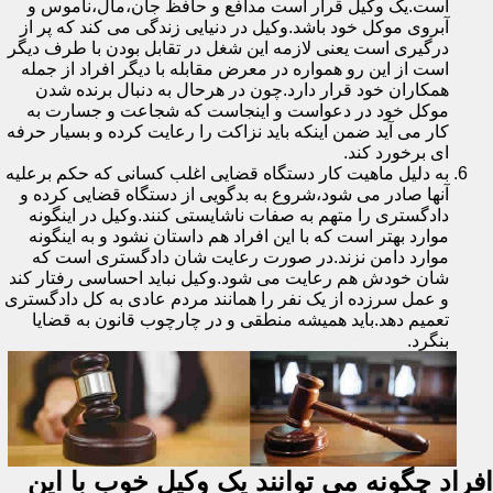
است.یک وکیل قرار است مدافع و حافظ جان،مال،ناموس و
آبروی موکل خود باشد.وکیل در دنیایی زندگی می کند که پر از
درگیری است یعنی لازمه این شغل در تقابل بودن با طرف دیگر
است از این رو همواره در معرض مقابله با دیگر افراد از جمله
همکاران خود قرار دارد.چون در هرحال به دنبال برنده شدن
موکل خود در دعواست و اینجاست که شجاعت و جسارت به
کار می آید ضمن اینکه باید نزاکت را رعایت کرده و بسیار حرفه
ای برخورد کند.
به دلیل ماهیت کار دستگاه قضایی اغلب کسانی که حکم برعلیه
آنها صادر می شود،شروع به بدگویی از دستگاه قضایی کرده و
دادگستری را متهم به صفات ناشایستی کنند.وکیل در اینگونه
موارد بهتر است که با این افراد هم داستان نشود و به اینگونه
موارد دامن نزند.در صورت رعایت شان دادگستری است که
شان خودش هم رعایت می شود.وکیل نباید احساسی رفتار کند
و عمل سرزده از یک نفر را همانند مردم عادی به کل دادگستری
تعمیم دهد.باید همیشه منطقی و در چارچوب قانون به قضایا
بنگرد.
افراد چگونه می توانند یک وکیل خوب با این