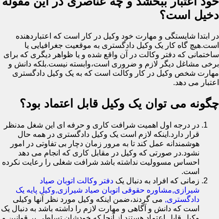
خود اعتبار ببخشد و چه عناصری در این مقوله
دخیل است؟
در ابتدا شایستگی و مهارت خود وکیل در کار است که اعتباردهنده
است.هیچ گاه کار یک وکیل دادگستری به موقعیت جغرافیایی یا
ساختمانی که دفتر وکالت در آن واقع شده و یا ظواهر دیگری که برای
برخی مشاغل دیگر لازم و ضروری است،وابسته نیست.بلکه دانش و
مهارت شخص وکیل در کار وکالت است که به یک وکیل دادگستری
اعتبار می دهد.
چگونه می توان یک وکیل قابل اعتماد بود؟
در درجه اول اهمیت شرافت کاری و حرفه ای این شغل مدنظر
قرار دارد.اینکه لازم است یک وکیل دادگستری در همه حال
هوشمندانه عمل کند تا به مرور زمان دچار بی تفاوتی در امور
نشود.در صورتی که وکیل در مقابل کاری که انجام می دهد
احساس مسوولیت نداشته باشد شرافت شغلی را رعایت نکرده
است.
زمانی که افراد به دنبال یک
دفتر وکالت اتوبان صیاد
شیرازی,مشاوره حقوقی اتوبان صیاد شیرازی,وکیل پایه یک
دادگستری,
می گردند،ضمن اینکه وکیل مورد نظر آنها وکیلی
است که دانش و آگاهی و مهارت لازم را داشته باشد به دنبال یک
وکیل قابل اعتماد هستند.از آنجا که خودشان تسلطی بر قوانین و