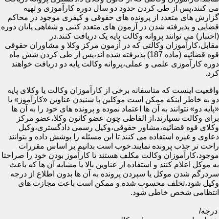
می کنند،پس از طی کردن حدود دو سال دوره کارآموزی و تهیه
گزارش های متعدد از پرونده های حقوقی و کیفری موجود در محاکم
قضایی و پذیرفته شدن در آزمون های متعدد کتبی و شفاهی پایان دوره
(اختبار) می توانند پروانه وکالت پایه یک دریافت کنند.در
مقابل،کارآموزان وکالتی که در آزمون مرکز وکلا و مشاوران حقوقی
قوه قضائیه (ماده 187) پذیرفته شده اند،پس از طی کردن شش ماه
دوره کارآموزی علمی و عملی،پروانه وکالت پایه دو دریافت خواهند
کرد.
واقعیت اینست که متاسفانه برخی از کارآموزان وکالت یا وکلای پایه
دو به خاطر اینکه ممکن است موکلین با شنیدن عناوین «کارآموز» یا
«پایه دو» نتوانند به آن ها اعتماد نموده و پرونده های خود را به آن ها
برای وکالت نسپارند،از الفاظی چون عضو کانون وکلا،عضو مرکز
وکلای قوه قضائیه،مشاور حقوقی،وکیل رسمی دادگستری،وکیل
دعاوی و غیره استفاده می کنند تا این مسئله را پوشش داده و بتوانند
راحت تر جذب پرونده نمایند.خوب است بدانیم بر اساس مقررات
موجود،کارآموزان وکالت مکلف هستند تا کارآموز بودن خود را صراحتا
به موکل اعلام کنند و استفاده از عناوین بالا یا مشابه آن ها که باعث
سردرگم شدن موکل یا سپردن پرونده به آن ها بدون اطلاع از درجه
وکیل شود،تخلف محسوب شده و ممکن است باعث مجازت های
انتظامی شخص خاطی شود.
درجه/