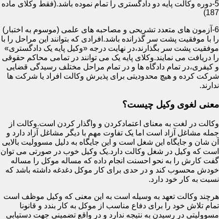
5-دوره وکالت پایه دو دادگستری را تمام نموده باشد.(فقط وکلای ماده
187)
6-آزمون های متعدد تشریحی و مصاحبه های علمی (موسوم به اختبار)
را با موفقیت پشت سر گذرانده باشد.افرادی که بتوانند این مراحل را با
موفقیت پشت سر بگذارند،در نهایت درجه «وکیل پایه یک دادگستری»
را دریافت می نمایند.وکلای پایه یک می توانند در تمامی محاکم حقوقی
و کیفری،در تمام دادگاه ها و در تمام مراحل مختلف رسیدگی قضایی
شرکت کرده و هیچ محدودیتی برای پذیرش وکالت افراد یا شرکت ها
ندارند.
معنی لغوی وکیل چیست؟
وکالت در لغت به معنای اعتمادکردن و واگذار کردن است.وکالت از
جمله مشاغل آزاد است اما یک تفاوت مهم با دیگر مشاغل آزاد دارد و
آن شان و جایگاه این شغل است و این جایگاه به دلیل مسوولیت بالایی
است که وکیل در شغل وکالت دارد.یک وکیل خوب در صورتی می توان
گفت کارش را به نحو احسنت انجام داده که مساله موکل را مساله
خودش محسوب کند و در حدی برای کار موکل دغدغه داشته باشد که
نسبت به کار خود دارد.
هرچند وکالت تعهد به وسیله است به این معنی که وکیل موظف است
تمام تلاش خود را برای دفاع مناسب از موکل به کار بندد و قانونا
مسوولیتی در رسیدن به نتیجه ندارد و در واقع تضمینی جهت دستیابی