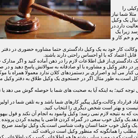
یلی را
ثلا شما نیاز
نبال یک وکیل
الیت دارد.در
سد زیرا یک
 و خم کار و
الت کار خود به یک وکیل دادگستری حتما مشاوره حضوری در دفتر وکیل د
قابل اعتماد که با او احساس راحتی دارند باشند.
دادگستری،از قبل اطلاعات لازم را در ذهن آماده کنید و اگر مدارک خاص
در دفتر وکیل و مشاوره با او صادقانه به سوالاتش پاسخ دهید و در صو
 کنار می آید و اصراری بر دستمزدهای کلان ندارد معمولا همراه با مو
موکل است.به طور مثال اگر در جستجوی یک وکیل طلاق به دفتر وکیل 
ل توجه کنید؛ به اینکه آیا به صحبت های شما با حوصله گوش می دهد ی
ر وکیل و انعقاد قرارداد وکالت،وکیل پیگیر کارهای شما باشد و به تلفن شما
 نیست و بهتر است شخص دیگری را انتخاب کنید.
ه به نتیجه لازم نمی رسد؛ وکیل وانمود به انجام آن نکند و قول بیهوده
د.یک وکیل خوب سعی در گمراه کردن قاضی یا پیچیده کردن پرونده یا ب
یک وکیل خوب حتما انسان وقت شناسی است.یک وکیل توانمند صریح و 
مطلب را همانگونه که منظور وکیل است دریافت کند.
آن است که درمورد سایر رشته ها هم اطلاعاتی کسب کند،اطلاعاتی که به