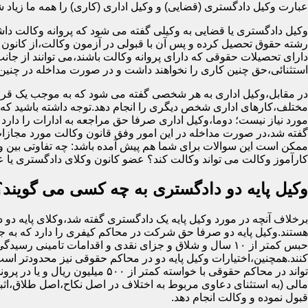
عبارت وکیل دادگستری (قضایی) و وکیل اداری (کاری) را همه ما زیاد شنید
وکیل دادگستری یا قضایی به وکیلی گفته می شود که پروانه وکالت داش
رشته حقوق تحصیل کرده و پس آن با قبولی در آزمون وکالت،از کانون 
دارای تحصیلات حقوقی که دارای پروانه وکالت باشند،می توانند از جان
استثنائی،حق چنین کاری را نخواهند داشت و در صورت مداخله در چنی
در مقابل،وکیل اداری به هر شخصی گفته می شود که به موجب یک قرا
مختلف،کارهای اداری شخص دیگری را انجام دهد.توجه داشته باشید که او
مورد نیاز نیست؛ دوما،وکیل اداری صرفا حق مراجعه به ادارات را دارد
گفته شد،در صورت مداخله در این امور وفق قانون وکالت مورد مجازا
ممکن است این سوالات برای شما هم پیش آمده باشد: چه تفاوتی بین وکیل
کارآموز وکالت می تواند وکالت کند؟ عضو کانون وکلای دادگستری یا 
وکیل پایه دو دادگستری به چه کسی می گویند؟
برخلاف آنچه در مورد وکیل پایه یک دادگستری گفته شد،وکلای پایه دو 
هستند.وکیل پایه دو صرفا حق شرکت در محاکم کیفری را دارد که به
حبس کمتر از ۱۰ سال و شلاق و جزای نقدی و اقدامات تامینی رسید
کنند.همچنین،اختیارات وکیل پایه دو در محاکم حقوقی نیز محدودتر اس
تواند در محاکم حقوقی با خواسته کمتر از ۵۰۰ میلی
مالی (به استثنای دعاوی مربوط به اختلاف در اصل نکاح،اصل طلاق،اثب
قبول نموده و وکالت انجام دهد.