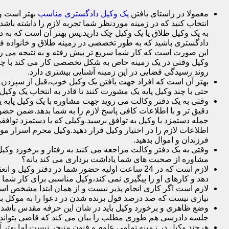
معمولا در راستای یافتن
یک وکیل دادگستری مناسب
بهتر است وک
انتخاب کنید که در زمینه موردنظر شما تجربه لازم را داشته باشد م
به یک وکیل طلاق یا یک وکیل چک دارید.پس بهتر آن است که به د
دادگستری باشید که به طور تخصصی در زمینه طلاق و خانواده فع
این صورت است که کار شما سریع تر پیش رفته و به نتیجه می ر
وکیل وقتی در یک زمینه خاص به شکل تخصصی کار می کند با چم
روند رسیدگی قضایی در این زمینه آشنایی بیشتری دارد.
بهتر آن است که افراد جهت یافتن یک وکیل خوب،قبل از سپردن وک
حتی با چند وکیل پایه یک مشورت کنند تا قادر به انتخاب یک وکیل 
وقتی به یک دفتر وکالت می روید جهت مشاوره با یک وکیل پایه یک 
دقیق تر و با اطلاعات کافی پاسخ لازم را به شما بدهد.ضمن حضور 
جمله دستمزد با وکیل به توافق برسید.وکیلی که با دستمزد توافقی
اطلاعات لازم را در اختیار وکیل قرار دهید.وکیل محرم اسرار 
فرزندان و اموال بدهید.
وقتی به یک دفتر وکالت مراجعه می کنید به رفتار و برخورد وکی
مشاوره از صحبت های شما یاداشت برداری می کند یانه؟
لازم است که در 24 ساعت اولیه حضور شما در دفت
دهد و کارهای او را پیگیری نمی کند،وکیل مناسبی برای کار شما
لازم است اگر کاری انجام پذیر نیست و از همان ابتدا مشخص است ک
نیازی نیست که صد درصد قول برنده شدن در دعوا را به موکل بده
وضع ظاهری و برخورد وکیل باید در شان این حرفه مقدس باشد.
جلسه دادرسی هم طوری مطلب را بیان می کند که قاضی بتواند 
هرچند وکیل در زمینه تمامی علوم و فنون متبحر نیست اما بهتر 