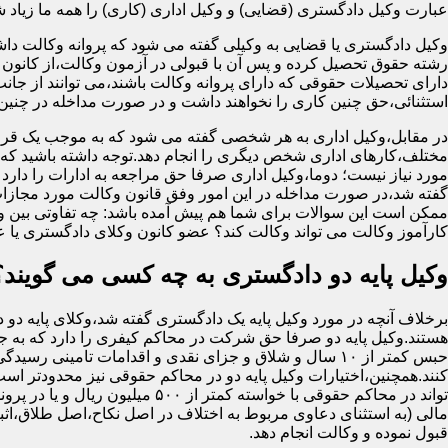
عبارت وکیل دادگستری (قضایی) و وکیل اداری (کاری) را همه ما زیاد شنید
وکیل دادگستری یا قضایی به وکیلی گفته می شود که پروانه وکالت داش
رشته حقوق تحصیل کرده و پس آن با قبولی در آزمون وکالت،از کانون 
دارای تحصیلات حقوقی که دارای پروانه وکالت باشند،می توانند از جان
استثنائی،حق چنین کاری را نخواهند داشت و در صورت مداخله در چنی
در مقابل،وکیل اداری به هر شخصی گفته می شود که به موجب یک قرا
مختلف،کارهای اداری شخص دیگری را انجام دهد.توجه داشته باشید که او
مورد نیاز نیست؛ دوما،وکیل اداری صرفا حق مراجعه به ادارات را دارد
گفته شد،در صورت مداخله در این امور وفق قانون وکالت مورد مجازا
ممکن است این سوالات برای شما هم پیش آمده باشد: چه تفاوتی بین وکیل
کارآموز وکالت می تواند وکالت کند؟ عضو کانون وکلای دادگستری یا 
وکیل پایه دو دادگستری به چه کسی می گویند؟
برخلاف آنچه در مورد وکیل پایه یک دادگستری گفته شد،وکلای پایه دو 
هستند.وکیل پایه دو صرفا حق شرکت در محاکم کیفری را دارد که به
حبس کمتر از ۱۰ سال و شلاق و جزای نقدی و اقدامات تامینی رسید
کنند.همچنین،اختیارات وکیل پایه دو در محاکم حقوقی نیز محدودتر اس
تواند در محاکم حقوقی با خواسته کمتر از ۵۰۰ میلی
مالی (به استثنای دعاوی مربوط به اختلاف در اصل نکاح،اصل طلاق،اثب
قبول نموده و وکالت انجام دهد.