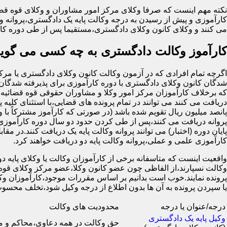
نکته مهم اینست که صرفا وکلای مرکز امور مشاوران و وکلای قوه قضا
کارآموزی و پیش از رسیدن به درجه وکالت پایه یک دادگستری،پروانه وک
می کنند و وکلای کانون وکلای دادگستری،مستقیما پس از طی دوره کار
کارآموز وکالت دادگستری به چه کسی می گوین
شدگان کانون وکلای دادگستری با دوره کارآموزی برای پذیرفته شدگان 
که برخلاف کارآموزان مرکز امور وکلا و مشاوران حقوقی قوه قضائیه ک
دریافت می کنند می توانند در تمام پرونده های قضایی،با استثنای کلیه پ
پانصد میلیون ریال تقویم شده باشد (در صورتی که کارآموز مشترکاً با 
پروانه دریافت می کنند،پس از طی کردن حدود دو سال دوره کارآموزی 
کارآموزی علمی و عملی،پروانه وکالت پایه دو دریافت خواهند کرد.
واقعیت اینست که متاسفانه برخی از کارآموزان وکالت یا وکلای پایه دو ب
وکالت نسپارند،از الفاظی چون عضو کانون وکلا،عضو مرکز وکلای قوه 
پرونده نمایند.خوب است بدانیم بر اساس مقررات موجود،کارآموزان وکال
یا سپردن پرونده به آن ها بدون اطلاع از درجه وکیل شود،تخلف 
درجه/عنوان یا درجه
محدودیت های وکالت
وکیل پایه یک دادگستری
حق وکالت در همه دعاوی،محاکم و 