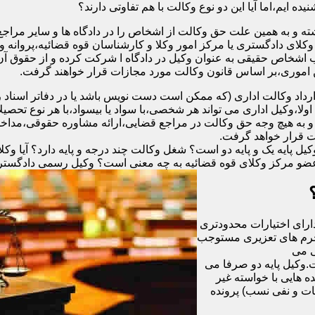
ه ایم،اما آیا این دو نوع وکالت با هم تفاوتی دارند؟
ته و به همین علت حق وکالت از اشخاص را در دادگاه ها و سایر مراجع
وکلای دادگستری یا مرکز امور وکلا و کارشناسان قوه قضائیه،پروانه
ب اشخاص حقیقی به عنوان وکیل در دادگاه ا شرکت کرده و از حقوق آن 
ن اموری،بر اساس قانون وکالت مورد مجازات قرار خواهند گرفت.
رداد وکالت اداری (که ممکن است دست نویس باشد یا در دفاتر اسنا
لا،وکیل اداری می تواند هر شخصی،با سواد یا بیسواد،با هر نوع تحصیل
 و به هیچ وجه حق وکالت در مراجع قضایی،ارائه مشاوره حقوقی،مداخله 
ت قرار خواهد گرفت.
 پایه یک و پایه دو است؟ شغل وکالت چند درجه و پایه دارد؟ آیا وکلای
عضو مرکز وکلای قوه قضائیه به چه معنی است؟ وکیل رسمی دادگستری چ
دارای اختیارات محدودتری
 جرم های تعزیری مستوجب
گی می
ت.وکیل پایه دو صرفا می
ون ریال و یا در پرونده هایی با خواسته غیر
ات و نفی نسب) پرونده