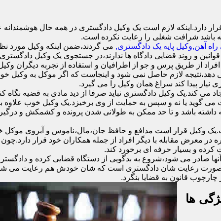
 دارد.اینکه لازم است یک وکیل دادگستری در همه حال هوشمندانه عمل
ه باشد شرافت شغلی را رعایت نکرده است.
اه آهن,وکیل پایه یک دادگستری,
می گردند،ضمن اینکه وکیل مورد نظر 
قوانین و روند قضایی دادگاه ها ندارند،در جستجوی یک وکیل دادگستری ه
ا افراد از طریق پرس و جو از اطرافیان و استفاده از تجربه دیگران وکیل
دهد،نتیجه لازم حاصل نمی شود و اینجاست که اگر موکل به وکیل خود اع
ی نیاز پیدا کند سراغ همان وکیل را می گیرد.
د می کند.یک وکیل دادگستری نباید صرفا از دید مادی به قضیه نگاه کند
ست می گوید یا نه و سپس به حمایت از وی برخیزد.یک وکیل خوب علاوه
نه داشته باشد و تا حد ممکن به طولانی شدن پرونده و کشمکش و درگیری
وکیل قرار است مدافع و حافظ جان،مال،ناموس و آبروی موکل خود ب
ره در معرض مقابله با دیگر افراد از جمله همکاران خود قرار دارد.چو
 کرده و بسیار حرفه ای برخورد کند.
نها صادر می شود،شروع به بدگویی از دستگاه قضایی کرده و دادگستری 
ند.در صورت رعایت شان دادگستری است که شان خودش هم رعایت می شود.
چارچوب قانون به قضایا بنگرد.
ژگی ها