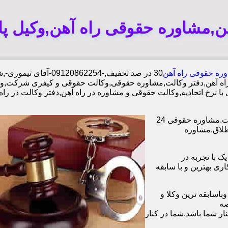
هن,مشاوره حقوقی راه آهن,وکیل پا
ره حقوقی راه آهن
30 در صد تخفیف,-09120862254-آقای تیموری-,شبانه روزی وکلا مجرب,دفتر وکالت محدوده راه آهن,
اه آهن,دفتر وکالت,مشاوره حقوقی,وکالت حقوقی و کیفری شرکت,وک
با نرخ اتحادیه,وکالت حقوقی و مشاوره در راه آهن,دفتر وکالت در ر
وکیل آنلاین در تمامی زمینه های حقوقی،خانوادگی،چک،ملک دفتر وکالت.مشاوره حقوقی 24
طلاق.مشاوره
ا همکاری بیش از 1200 وکیل پایه یک با تجربه در
و با همکاری بهترین و با سابقه
اسابقه ترین وکلا و
صه
ر شما باشد.شما در کنار