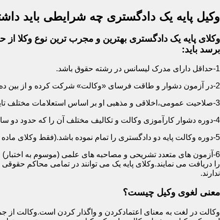
وکیل پایه یک دادگستری چه شرایطی باید داشت
وکلای پایه یک دادگستری بهترین و مجرب ترین نوع وکلا از حی
برسد باید:
1-حداقل دارای مدرک لیسانس در رشته حقوق باشد.
2-در آزمون دشوار و طاقت فرسای «وکالت» شرکت کرده و از بین ده ها هزار نفر پذیرفته شده باشد.
3-صلاحیت عمومی،اخلاقی و مذهبی او بر اساس استعلامات مختلف تایید شده باشد.
4-دوره دشوار کارآموزی وکالت و تکالیف مختلف آن را که حدود دو سال است سپری کرده باشد.
5-دوره وکالت پایه دو دادگستری را تمام نموده باشد.(فقط وکلای ماده 187)
6-آزمون های متعدد تشریحی و مصاحبه های علمی (موسوم به اختبار) ر
را دریافت می نمایند.وکلای پایه یک می توانند در تمامی محاکم حقوق
ندارند.
معنی لغوی وکیل چیست؟
وکالت در لغت به معنای اعتمادکردن و واگذار کردن است.وکالت از جمله