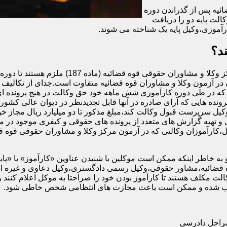
ئیه پس از گذراندن دوره
الت پایه دو را دریافت
آموزی،وکیل پایه یک شناخته می شوند.
د؟
اگرچه تمام افرادی که در آزمون وکالت کانون وکل
در آزمون وکلا و مشاوران قوه قضائیه متفاوت است.جدای از تکالیف و 
ه در طی دوره کارآموزی شش ماهه خود حق وکالت در هیچ پرونده ای را
رونده هایی که آرای صادره در آنها قابل تجدیدنظر در دیوان عالی کشور 
وکیل سرپرست قبول وکالت کند،مبلغ مذکور تا دو میلیارد ریال مجاز خوا
و تهیه گزارش های متعدد از پرونده های حقوقی و کیفری موجود در م
ه خاطر اینکه ممکن است موکلین با شنیدن عناوین «کارآموز» یا «پایه دو»
قضائیه،مشاور حقوقی،وکیل رسمی دادگستری،وکیل دعاوی و غیره استفا
ت مکلف هستند تا کارآموز بودن خود را صراحتا به موکل اعلام کنند و
محسوب شده و ممکن است باعث مجازت های انتظامی شخص خاطی شود.
مراحل دادرسی