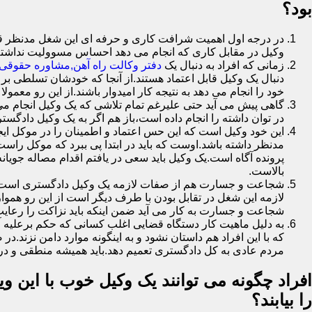
بود؟
در درجه اول اهمیت شرافت کاری و حرفه ای این شغل مدنظر قرار
وکیل در مقابل کاری که انجام می دهد احساس مسوولیت نداشت
زمانی که افراد به دنبال یک
دفتر وکالت راه آهن,مشاوره حقوقی ر
دنبال یک وکیل قابل اعتماد هستند.از آنجا که خودشان تسلطی بر 
خود را انجام می دهد به نتیجه کار امیدوار باشند.از این رو معمول
گاهی پیش می آید حتی علیرغم تمام تلاشی که یک وکیل انجام می 
در توان داشته را انجام داده است،باز هم اگر به یک وکیل دادگستر
این خود وکیل است که این حس اعتماد و اطمینان را در موکل ایجا
مدنظر داشته باشد.اوست که باید در ابتدا پی ببرد که موکل را
پرونده آگاه است.یک وکیل باید سعی در یافتم اقدام مصاله جویا
بالاست.
شجاعت و جسارت هم از صفات لازمه یک وکیل دادگستری است.یک 
لازمه این شغل در تقابل بودن با طرف دیگر است از این رو هموا
شجاعت و جسارت به کار می آید ضمن اینکه باید نزاکت را رعایت
به دلیل ماهیت کار دستگاه قضایی اغلب کسانی که حکم برعلیه آ
که با این افراد هم داستان نشود و به اینگونه موارد دامن نز
مردم عادی به کل دادگستری تعمیم دهد.باید همیشه منطقی و در 
افراد چگونه می توانند یک وکیل خوب با این وی
را بیابند؟