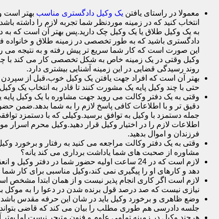
معمولا در راستای یافتن
یک وکیل دادگستری مناسب
بهتر است وک
انتخاب کنید که در زمینه موردنظر شما تجربه لازم را داشته باشد م
به یک وکیل طلاق یا یک وکیل چک دارید.پس بهتر آن است که به د
دادگستری باشید که به طور تخصصی در زمینه طلاق و خانواده فع
این صورت است که کار شما سریع تر پیش رفته و به نتیجه می ر
وکیل وقتی در یک زمینه خاص به شکل تخصصی کار می کند با چم
روند رسیدگی قضایی در این زمینه آشنایی بیشتری دارد.
بهتر آن است که افراد جهت یافتن یک وکیل خوب،قبل از سپردن وک
حتی با چند وکیل پایه یک مشورت کنند تا قادر به انتخاب یک وکیل 
وقتی به یک دفتر وکالت می روید جهت مشاوره با یک وکیل پایه یک 
دقیق تر و با اطلاعات کافی پاسخ لازم را به شما بدهد.ضمن حضور 
جمله دستمزد با وکیل به توافق برسید.وکیلی که با دستمزد توافقی
اطلاعات لازم را در اختیار وکیل قرار دهید.وکیل محرم اسرار 
فرزندان و اموال بدهید.
وقتی به یک دفتر وکالت مراجعه می کنید به رفتار و برخورد وکی
مشاوره از صحبت های شما یاداشت برداری می کند یانه؟
لازم است که در 24 ساعت اولیه حضور شما در دفت
دهد و کارهای او را پیگیری نمی کند،وکیل مناسبی برای کار شما
لازم است اگر کاری انجام پذیر نیست و از همان ابتدا مشخص است ک
نیازی نیست که صد درصد قول برنده شدن در دعوا را به موکل بده
وضع ظاهری و برخورد وکیل باید در شان این حرفه مقدس باشد.
جلسه دادرسی هم طوری مطلب را بیان می کند که قاضی بتواند 
هرچند وکیل در زمینه تمامی علوم و فنون متبحر نیست اما بهتر 