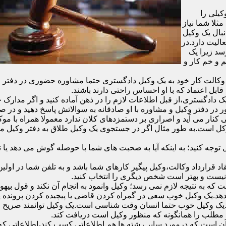
یلی را
ثلا شما نیاز
نبال یک وکیل
الیت دارد.در
سد زیرا یک
 و خم کار و
الت کار خود به یک وکیل دادگستری حتما مشاوره حضوری در دفتر وکیل د
قابل اعتماد که با او احساس راحتی دارند باشند.
دادگستری،از قبل اطلاعات لازم را در ذهن آماده کنید و اگر مدارک خاص
در دفتر وکیل و مشاوره با او صادقانه به سوالاتش پاسخ دهید و در صو
 کنار می آید و اصراری بر دستمزدهای کلان ندارد معمولا همراه با مو
موکل است.به طور مثال اگر در جستجوی یک وکیل طلاق به دفتر وکیل 
ل توجه کنید؛ به اینکه آیا به صحبت های شما با حوصله گوش می دهد ی
ر وکیل و انعقاد قرارداد وکالت،وکیل پیگیر کارهای شما باشد و به تلفن شما
 نیست و بهتر است شخص دیگری را انتخاب کنید.
ه به نتیجه لازم نمی رسد؛ وکیل وانمود به انجام آن نکند و قول بیهوده
د.یک وکیل خوب سعی در گمراه کردن قاضی یا پیچیده کردن پرونده یا ب
یک وکیل خوب حتما انسان وقت شناسی است.یک وکیل توانمند صریح و 
مطلب را همانگونه که منظور وکیل است دریافت کند.
آن است که درمورد سایر رشته ها هم اطلاعاتی کسب کند،اطلاعاتی که به