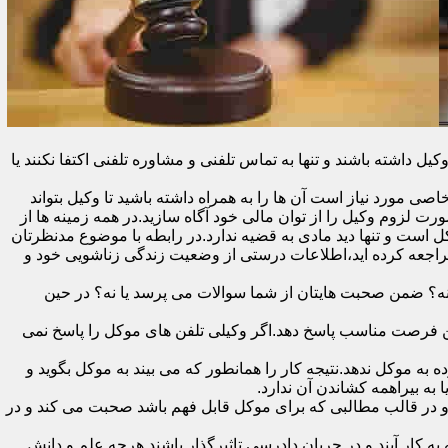
اشته باشند و تنها به تماس تلفنی و مشاوره تلفنی اکتفا نکنند یا
ی مورد نیاز است آن ها را به همراه داشته باشید تا وکیل بتواند
رت لزوم وکیل را از توان مالی خود آگاه سازید.در همه زمینه ها از
کل است و تنها دید مادی به قضیه ندارد.در رابطه با موضوع مدنظرتان
مراجعه کرده اید،اطلاعات درستی از وضعیت زندگی زناشویی خود و
ا نه؟ ضمن صحبت هایتان از شما سوالات می پرسد یا نه؟ در حین
 در اولین فرصت مناسب پاسخ دهد.اگر وکیلی تلفن های موکل را پاسخ نمی
 به موکل ندهد.نتیجه کار را همانطور که می بیند به موکل بگوید و
ه بیراهمه کشاندن آن ندارد.
در قالب مطالبی که برای موکل قابل فهم باشد صحبت می کند و در
 کار آیند و در جریان دادرسی تاثیرگذار باشند.هرچه علم و دانش