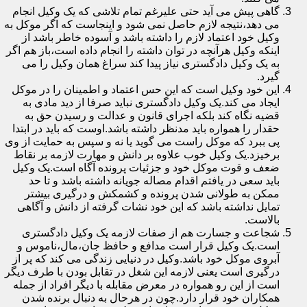
گاهی پیش می آید حتی علیرغم تمام تلاشی که یک وکیل انجام
می دهد،نتیجه لازم حاصل نمی شود و اینجاست که اگر موکل به
وکیل خود اعتماد لازم را داشته باشد و آسوده خاطر باشد از
اینکه وکیل هرآنچه در توان داشته را انجام داده است،باز هم اگر
به یک وکیل دادگستری نیاز پیدا کند سراغ همان وکیل را می
گیرد.
این خود وکیل است که این حس اعتماد و اطمینان را در موکل
ایجاد می کند.یک وکیل دادگستری نباید صرفا از دید مادی به
قضیه نگاه کند بلکه اجرای قانون و عدالت و رسیدن حق به
حقدار را همواره باید مدنظر داشته باشد.اوست که باید در ابتدا
پی ببرد که موکل راست می گوید یا نه و سپس به حمایت از وی
برخیزد.یک وکیل خوب علاوه بر دانش و مهارت لازمه بر نقاط
ضعف و قوت موکل خود و جزئیات پرونده آگاه است.یک وکیل
باید سعی در یافتم اقدام مصاله جویانه داشته باشد و تا حد
ممکن به طولانی شدن پرونده و کشمکش و درگیری بیشتر
تمایل نداشته باشد که این خود نشات گرفته از دانش و آگاهی
بالاست.
شجاعت و جسارت هم از صفات لازمه یک وکیل دادگستری
است.یک وکیل قرار است مدافع و حافظ جان،مال،ناموس و
آبروی موکل خود باشد.وکیل در دنیایی زندگی می کند که پر از
درگیری است یعنی لازمه این شغل در تقابل بودن با طرف دیگر
است از این رو همواره در معرض مقابله با دیگر افراد از جمله
همکاران خود قرار دارد.چون در هرحال به دنبال برنده شدن