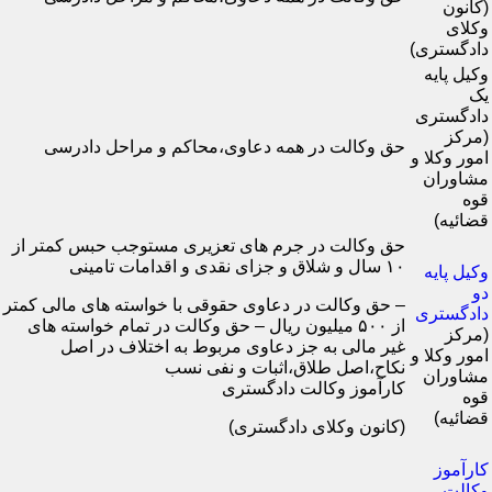
(کانون
وکلای
دادگستری)
وکیل پایه
یک
دادگستری
(مرکز
حق وکالت در همه دعاوی،محاکم و مراحل دادرسی
امور وکلا و
مشاوران
قوه
قضائیه)
حق وکالت در جرم های تعزیری مستوجب حبس کمتر از
۱۰ سال و شلاق و جزای نقدی و اقدامات تامینی
وکیل پایه
دو
– حق وکالت در دعاوی حقوقی با خواسته های مالی کمتر
دادگستری
از ۵۰۰ میلیون ریال – حق وکالت در تمام خواسته های
(مرکز
غیر مالی به جز دعاوی مربوط به اختلاف در اصل
امور وکلا و
نکاح،اصل طلاق،اثبات و نفی نسب
مشاوران
کارآموز وکالت دادگستری
قوه
قضائیه)
(کانون وکلای دادگستری)
کارآموز
وکالت