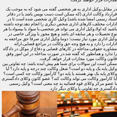
در مقابل،وکیل اداری به هر شخصی گفته می شود که به موجب یک
قرارداد وکالت اداری (که ممکن است دست نویس باشد یا در دفاتر
اسناد رسمی امضا شده باشد) وکیل کاری شخصی شده است تا در
ادارات مختلف،کارهای اداری شخص دیگری را انجام دهد.توجه داشته
باشید که اولا،وکیل اداری می تواند هر شخصی،با سواد یا بیسواد،با هر
نوع تحصیلات و هر سابقه ای باشد و هیچ مجوز یا ویژگی خاصی در
وکیل اداری مورد نیاز نیست؛ دوما،وکیل اداری صرفا حق مراجعه به
ادارات را دارد و به هیچ وجه حق وکالت در مراجع قضایی،ارائه
مشاوره حقوقی،مداخله در کارهای قضایی و دفاع از موکل در دادگاه
را ندارد و همانطور که گفته شد،در صورت مداخله در این امور وفق
قانون وکالت مورد مجازات قرار خواهد گرفت.
ممکن است این سوالات برای شما هم پیش آمده باشد: چه تفاوتی بین
وکیل پایه یک و پایه دو است؟ شغل وکالت چند درجه و پایه دارد؟ آیا
وکلای پایه یک بهتر هستند یا پایه دو؟ کارآموز وکالت چه کسی است؟
آیا کارآموز وکالت می تواند وکالت کند؟ عضو کانون وکلای دادگستری
یا عضو مرکز وکلای قوه قضائیه به چه معنی است؟ وکیل رسمی
دادگستری چه تفاوتی با وکلای دیگر دارد.