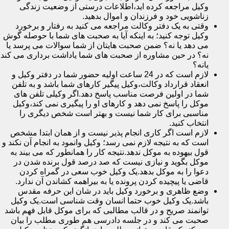
وکیل مراجعه کرده اید،اطلاعات درستی از وضعیت زندگی
زناشویی خود و فرزندان و اموال بدهید.
وقتی به یک دفتر وکالت مراجعه می کنید به رفتار و برخورد
وکیل توجه کنید؛ به اینکه آیا به صحبت های شما با حوصله گوش
می دهد یا نه؟ ضمن صحبت هایتان از شما سوالات می پرسد یا
نه؟ در حین مشاوره از صحبت های شما یاداشت برداری می کند
یانه؟
لازم است که در 24 ساعت اولیه حضور شما در دفتر وکیل و
انعقاد قرارداد وکالت،وکیل پیگیر کارهای شما باشد و به تلفن
شما در اولین فرصت مناسب پاسخ دهد.اگر وکیلی تلفن های
موکل را پاسخ نمی دهد و کارهای او را پیگیری نمی کند،وکیل
مناسبی برای کار شما نیست و بهتر است شخص دیگری را
انتخاب کنید.
لازم است اگر کاری انجام پذیر نیست و از همان ابتدا مشخص
است که به نتیجه لازم نمی رسد؛ وکیل وانمود به انجام آن نکند و
قول بیهوده به موکل ندهد.نتیجه کار را همانطور که می بیند به
موکل بگوید و نیازی نیست که صد درصد قول برنده شدن در
دعوا را به موکل بدهد.یک وکیل خوب سعی در گمراه کردن
قاضی یا پیچیده کردن پرونده یا به بیراهمه کشاندن آن ندارد.
وضع ظاهری و برخورد وکیل باید در شان این حرفه مقدس
باشد.یک وکیل خوب حتما انسان وقت شناسی است.یک وکیل
توانمند صریح و در قالب مطالبی که برای موکل قابل فهم باشد
صحبت می کند و در جلسه دادرسی هم طوری مطلب را بیان