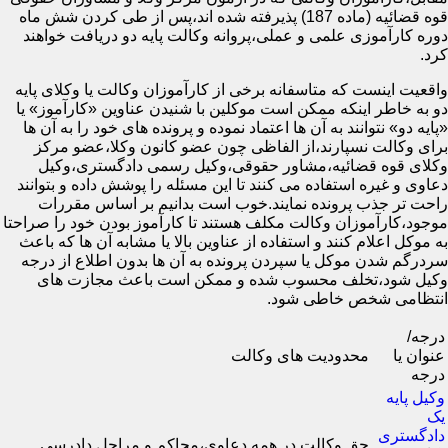
قوه قضائیه (ماده 187) پذیرفته شده اند،پس از طی کردن شش ماه
دوره کارآموزی علمی و عملی،پروانه وکالت پایه دو دریافت خواهند
کرد.
واقعیت اینست که متاسفانه برخی از کارآموزان وکالت یا وکلای پایه
دو به خاطر اینکه ممکن است موکلین با شنیدن عناوین «کارآموز» یا
«پایه دو» نتوانند به آن ها اعتماد نموده و پرونده های خود را به آن ها
برای وکالت نسپارند،از الفاظی چون عضو کانون وکلا،عضو مرکز
وکلای قوه قضائیه،مشاور حقوقی،وکیل رسمی دادگستری،وکیل
دعاوی و غیره استفاده می کنند تا این مسئله را پوشش داده و بتوانند
راحت تر جذب پرونده نمایند.خوب است بدانیم بر اساس مقررات
موجود،کارآموزان وکالت مکلف هستند تا کارآموز بودن خود را صراحتا
به موکل اعلام کنند و استفاده از عناوین بالا یا مشابه آن ها که باعث
سردرگم شدن موکل یا سپردن پرونده به آن ها بدون اطلاع از درجه
وکیل شود،تخلف محسوب شده و ممکن است باعث مجازت های
انتظامی شخص خاطی شود.
درجه/
عنوان یا
محدودیت های وکالت
درجه
وکیل پایه
یک
دادگستری
حق وکالت در همه دعاوی،محاکم و مراحل دادرسی