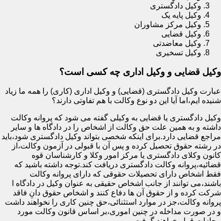
وکیل دادگستری
وکیل پایه یک
وکیل مرکز مشاوران
وکیل قضایی
وکیل معاضدتی
وکیل تسخیری
وکیل قضایی و وکیل اداری چه کسی است؟
عبارت وکیل دادگستری (قضایی) و وکیل اداری (کاری) را همه ما زیاد
شنیده ایم،اما آیا این دو نوع وکالت با هم تفاوتی دارند؟
وکیل دادگستری یا قضایی به وکیلی گفته می شود که پروانه وکالت
داشته و به همین علت حق وکالت از اشخاص را در دادگاه ها و سایر
مراجع قضایی دارد.برای اینکه شخصی بتواند وکیل دادگستری شود،باید
در رشته حقوق تحصیل کرده و پس آن با قبولی در آزمون وکالت،از
کانون وکلای دادگستری یا مرکز امور وکلا و کارشناسان قوه
قضائیه،پروانه وکالت دادگستری دریافت کند.توجه داشته باشید که
فقط اشخاص دارای تحصیلات حقوقی که دارای پروانه وکالت
باشند،می توانند از جانب اشخاص حقیقی به عنوان وکیل در دادگاه ا
شرکت کرده و از حقوق آن ها دفاع کنند و اشخاص حقوق دانِ فاقد
پروانه وکالت،جز در موارد استثنائی،حق چنین کاری را نخواهند داشت
و در صورت مداخله در چنین اموری،بر اساس قانون وکالت مورد
مجازات قرار خواهند گرفت.