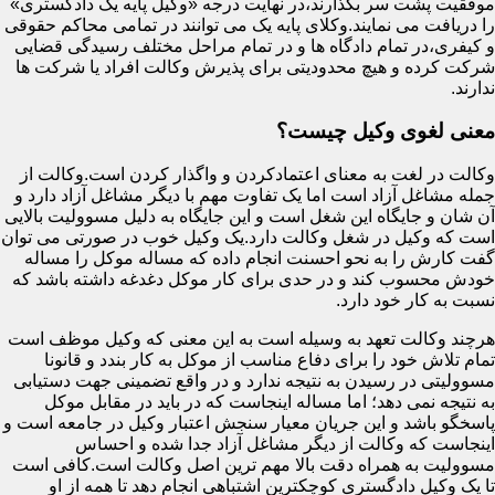
موفقیت پشت سر بگذارند،در نهایت درجه «وکیل پایه یک دادگستری»
را دریافت می نمایند.وکلای پایه یک می توانند در تمامی محاکم حقوقی
و کیفری،در تمام دادگاه ها و در تمام مراحل مختلف رسیدگی قضایی
شرکت کرده و هیچ محدودیتی برای پذیرش وکالت افراد یا شرکت ها
ندارند.
معنی لغوی وکیل چیست؟
وکالت در لغت به معنای اعتمادکردن و واگذار کردن است.وکالت از
جمله مشاغل آزاد است اما یک تفاوت مهم با دیگر مشاغل آزاد دارد و
آن شان و جایگاه این شغل است و این جایگاه به دلیل مسوولیت بالایی
است که وکیل در شغل وکالت دارد.یک وکیل خوب در صورتی می توان
گفت کارش را به نحو احسنت انجام داده که مساله موکل را مساله
خودش محسوب کند و در حدی برای کار موکل دغدغه داشته باشد که
نسبت به کار خود دارد.
هرچند وکالت تعهد به وسیله است به این معنی که وکیل موظف است
تمام تلاش خود را برای دفاع مناسب از موکل به کار بندد و قانونا
مسوولیتی در رسیدن به نتیجه ندارد و در واقع تضمینی جهت دستیابی
به نتیجه نمی دهد؛ اما مساله اینجاست که در باید در مقابل موکل
پاسخگو باشد و این جریان معیار سنجش اعتبار وکیل در جامعه است و
اینجاست که وکالت از دیگر مشاغل آزاد جدا شده و احساس
مسوولیت به همراه دقت بالا مهم ترین اصل وکالت است.کافی است
تا یک وکیل دادگستری کوچکترین اشتباهی انجام دهد تا همه از او