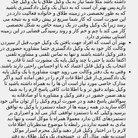
داشته باشد مثلا شما نیاز به یک وکیل طلاق یا یک وکیل چک
دارید.پس بهتر آن است که به دنبال یک وکیل دادگستری باشید
که به طور تخصصی در زمینه طلاق و خانواده فعالیت دارد.در
این صورت است که کار شما سریع تر پیش رفته و به نتیجه می
رسد زیرا یک وکیل وقتی در یک زمینه خاص به شکل تخصصی
کار می کند با چم و خم کار و روند رسیدگی قضایی در این زمینه
آشنایی بیشتری دارد.
بهتر آن است که افراد جهت یافتن یک وکیل خوب،قبل از سپردن
وکالت کار خود به یک وکیل دادگستری حتما مشاوره حضوری در
دفتر وکیل داشته باشند و تنها به تماس تلفنی و مشاوره تلفنی
اکتفا نکنند یا حتی با چند وکیل پایه یک مشورت کنند تا قادر به
انتخاب یک وکیل قابل اعتماد که با او احساس راحتی دارند باشند.
وقتی به یک دفتر وکالت می روید جهت مشاوره با یک وکیل پایه
یک دادگستری،از قبل اطلاعات لازم را در ذهن آماده کنید و اگر
مدارک خاصی مورد نیاز است آن ها را به همراه داشته باشید تا
وکیل بتواند دقیق تر و با اطلاعات کافی پاسخ لازم را به شما
بدهد.ضمن حضور در دفتر وکیل و مشاوره با او صادقانه به
سوالاتش پاسخ دهید و در صورت لزوم وکیل را از توان مالی خود
آگاه سازید.در همه زمینه ها از جمله دستمزد با وکیل به توافق
برسید.وکیلی که با دستمزد توافقی کنار می آید و اصراری بر
دستمزدهای کلان ندارد معمولا همراه با موکل است و تنها دید
مادی به قضیه ندارد.در رابطه با موضوع مدنظرتان اطلاعات
لازم را در اختیار وکیل قرار دهید.وکیل محرم اسرار موکل
است.به طور مثال اگر در جستجوی یک وکیل طلاق به دفتر