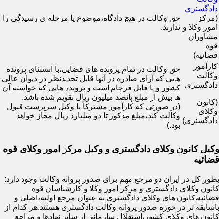
دادگستری
(مرکز
حق وکالت در هیچ دادگاه،موضوع یا مرحله ی رسیدگی را
امور وکلا و
ندارند.
مشاوران
قوه
قضائیه)
کارآموز
حق وکالت در تمام پرونده های قضایی،با استثنای پرونده
وکالت
هایی که آرای صادره در آنها قابل تجدیدنظر در دیوان عالی
دادگستری
کشور و یا قابل فرجام است و پرونده هایی که خواسته آن
ها بیش از مبلغ پانصد میلیون ریال تقویم شده باشد.
(کانون
(در صورتی که کارآموز مشترکاً با وکیل سرپرست قبول
وکلای
وکالت کند،مبلغ مذکور تا دو میلیارد ریال مجاز خواهد
دادگستری)
بود.)
وکیل کانون وکلای دادگستری و وکیل مرکز امور وکلای قوه
قضائیه
بطور کل در ایران دو مرجع مهم برای صدور پروانه وکالت وجود دارد:
کانون وکلای دادگستری و مرکز امور وکلا و کارشناسان قوه
قضائیه.کانون های وکلای دادگستری به عنوان مرجع اولیه،اصلی و
باسابقه تر در حوزه صدور پروانه وکالت دادگستری هستند.هر کدام از
کانون های وکلای کشور،استقلال سازمانی از سایر نهادها و مراجع