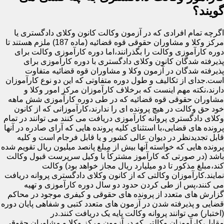
گویند؟
اگرچه تمام افرادی که در آزمون وکالت کانون وکلای دادگستری یا
مرکز وکلا و مشاوران حقوقی قوه قضائیه (ماده 187) ملزم هستند تا
دوره کارآموزی وکالت را بگذرانند،اما دوره کارآموزی وکالت برای
پذیرفته شدگان کانون وکلای دادگستری با دوره کارآموزی برای
پذیرفته شدگان در آزمون وکلا و مشاوران قوه قضائیه متفاوت
است.جدای از تکالیف و طول دوره متفاوتی که این دو نوع کارآموزان
دارند،نکته مهم اینست که برخلاف کارآموزان مرکز امور وکلا و
مشاوران حقوقی قوه قضائیه که در طی دوره کارآموزی شش ماهه
خود حق وکالت در هیچ پرونده ای را ندارند،کارآموزانی که از کانون
وکلای دادگستری پروانه کارآموزی دریافت می کنند می توانند در تمام
پرونده های قضایی،با استثنای کلیه پرونده هایی که آرای صادره در آنها
قابل تجدیدنظر در دیوان عالی کشور و یا قابل فرجام است و کلیه
پرونده هایی که خواسته آنها بیش از مبلغ پانصد میلیون ریال تقویم شده
باشد (در صورتی که کارآموز مشترکاً با وکیل سرپرست قبول وکالت
کند،مبلغ مذکور تا دو میلیارد ریال مجاز خواهد بود) وکالت
نمایند.کارآموزان وکالتی که از کانون وکلای دادگستری پروانه دریافت
می کنند،پس از طی کردن حدود دو سال دوره کارآموزی و تهیه
گزارش های متعدد از پرونده های حقوقی و کیفری موجود در محاکم
قضایی و پذیرفته شدن در آزمون های متعدد کتبی و شفاهی پایان دوره
(اختبار) می توانند پروانه وکالت پایه یک دریافت کنند.در
مقابل،کارآموزان وکالتی که در آزمون مرکز وکلا و مشاوران حقوقی