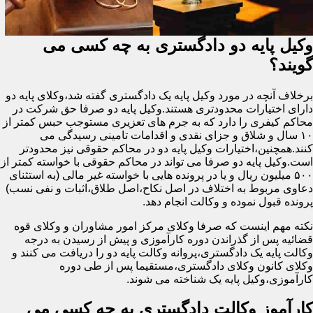
وکیل پایه دو دادگستری به چه کسی می
گویند؟
برخلاف آنچه در مورد وکیل پایه یک دادگستری گفته شد،وکلای پایه دو
دارای اختیارات محدودتری هستند.وکیل پایه دو صرفا حق شرکت در
محاکم کیفری را دارد که به جرم های تعزیری مستوجب حبس کمتر از
۱۰ سال و شلاق و جزای نقدی و اقدامات تامینی رسیدگی می
کنند.همچنین،اختیارات وکیل پایه دو در محاکم حقوقی نیز محدودتر
است.وکیل پایه دو صرفا می تواند در محاکم حقوقی با خواسته کمتر از
۵۰۰ میلیون ریال و یا در پرونده هایی با خواسته غیر مالی (به استثنای
دعاوی مربوط به اختلاف در اصل نکاح،اصل طلاق،اثبات و نفی نسب)
پرونده قبول نموده و وکالت انجام دهد.
نکته مهم اینست که صرفا وکلای مرکز امور مشاوران و وکلای قوه
قضائیه پس از گذراندن دوره کارآموزی و پیش از رسیدن به درجه
وکالت پایه یک دادگستری،پروانه وکالت پایه دو را دریافت می کنند و
وکلای کانون وکلای دادگستری،مستقیما پس از طی دوره
کارآموزی،وکیل پایه یک شناخته می شوند.
کارآموز وکالت دادگستری به چه کسی می