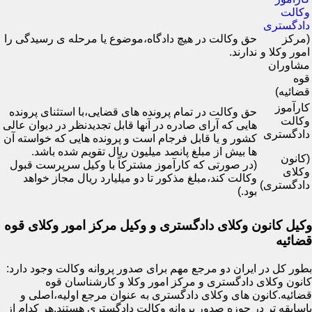
وکالت
دادگستری
(مرکز
حق وکالت در هیچ دادگاه،موضوع یا مرحله ی رسیدگی را
امور وکلا و
ندارند.
مشاوران
قوه
قضائیه)
کارآموز
حق وکالت در تمام پرونده های قضایی،با استثنای پرونده
وکالت
هایی که آرای صادره در آنها قابل تجدیدنظر در دیوان عالی
دادگستری
کشور و یا قابل فرجام است و پرونده هایی که خواسته آن
ها بیش از مبلغ پانصد میلیون ریال تقویم شده باشد.
(کانون
(در صورتی که کارآموز مشترکاً با وکیل سرپرست قبول
وکلای
وکالت کند،مبلغ مذکور تا دو میلیارد ریال مجاز خواهد
دادگستری)
بود.)
وکیل کانون وکلای دادگستری و وکیل مرکز امور وکلای قوه
قضائیه
بطور کل در ایران دو مرجع مهم برای صدور پروانه وکالت وجود دارد:
کانون وکلای دادگستری و مرکز امور وکلا و کارشناسان قوه
قضائیه.کانون های وکلای دادگستری به عنوان مرجع اولیه،اصلی و
باسابقه تر در حوزه صدور پروانه وکالت دادگستری هستند.هر کدام از