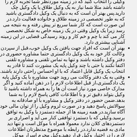
وکیلی را انتخاب کنید که در زمینه موردنظر شما تجربه لازم را
داشته باشد مثلا شما نیاز به یک وکیل طلاق یا یک وکیل چک
دارید.پس بهتر آن است که به دنبال یک وکیل دادگستری باشید
که به طور تخصصی در زمینه طلاق و خانواده فعالیت دارد.در
این صورت است که کار شما سریع تر پیش رفته و به نتیجه می
رسد زیرا یک وکیل وقتی در یک زمینه خاص به شکل تخصصی
کار می کند با چم و خم کار و روند رسیدگی قضایی در این زمینه
آشنایی بیشتری دارد.
بهتر آن است که افراد جهت یافتن یک وکیل خوب،قبل از سپردن
وکالت کار خود به یک وکیل دادگستری حتما مشاوره حضوری در
دفتر وکیل داشته باشند و تنها به تماس تلفنی و مشاوره تلفنی
اکتفا نکنند یا حتی با چند وکیل پایه یک مشورت کنند تا قادر به
انتخاب یک وکیل قابل اعتماد که با او احساس راحتی دارند باشند.
وقتی به یک دفتر وکالت می روید جهت مشاوره با یک وکیل پایه
یک دادگستری،از قبل اطلاعات لازم را در ذهن آماده کنید و اگر
مدارک خاصی مورد نیاز است آن ها را به همراه داشته باشید تا
وکیل بتواند دقیق تر و با اطلاعات کافی پاسخ لازم را به شما
بدهد.ضمن حضور در دفتر وکیل و مشاوره با او صادقانه به
سوالاتش پاسخ دهید و در صورت لزوم وکیل را از توان مالی خود
آگاه سازید.در همه زمینه ها از جمله دستمزد با وکیل به توافق
برسید.وکیلی که با دستمزد توافقی کنار می آید و اصراری بر
دستمزدهای کلان ندارد معمولا همراه با موکل است و تنها دید
مادی به قضیه ندارد.در رابطه با موضوع مدنظرتان اطلاعات
لازم را در اختیار وکیل قرار دهید.وکیل محرم اسرار موکل