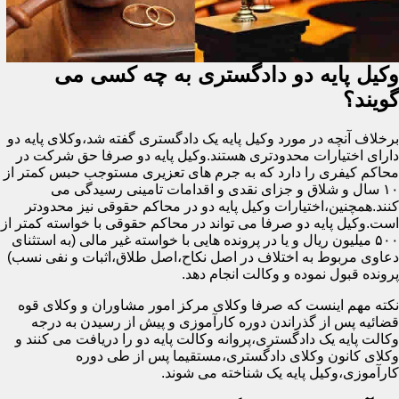
وکیل پایه دو دادگستری به چه کسی می
گویند؟
برخلاف آنچه در مورد وکیل پایه یک دادگستری گفته شد،وکلای پایه دو
دارای اختیارات محدودتری هستند.وکیل پایه دو صرفا حق شرکت در
محاکم کیفری را دارد که به جرم های تعزیری مستوجب حبس کمتر از
۱۰ سال و شلاق و جزای نقدی و اقدامات تامینی رسیدگی می
کنند.همچنین،اختیارات وکیل پایه دو در محاکم حقوقی نیز محدودتر
است.وکیل پایه دو صرفا می تواند در محاکم حقوقی با خواسته کمتر از
۵۰۰ میلیون ریال و یا در پرونده هایی با خواسته غیر مالی (به استثنای
دعاوی مربوط به اختلاف در اصل نکاح،اصل طلاق،اثبات و نفی نسب)
پرونده قبول نموده و وکالت انجام دهد.
نکته مهم اینست که صرفا وکلای مرکز امور مشاوران و وکلای قوه
قضائیه پس از گذراندن دوره کارآموزی و پیش از رسیدن به درجه
وکالت پایه یک دادگستری،پروانه وکالت پایه دو را دریافت می کنند و
وکلای کانون وکلای دادگستری،مستقیما پس از طی دوره
کارآموزی،وکیل پایه یک شناخته می شوند.