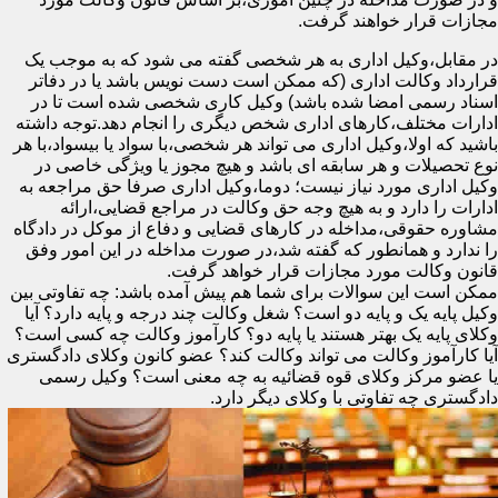
مجازات قرار خواهند گرفت.
در مقابل،وکیل اداری به هر شخصی گفته می شود که به موجب یک
قرارداد وکالت اداری (که ممکن است دست نویس باشد یا در دفاتر
اسناد رسمی امضا شده باشد) وکیل کاری شخصی شده است تا در
ادارات مختلف،کارهای اداری شخص دیگری را انجام دهد.توجه داشته
باشید که اولا،وکیل اداری می تواند هر شخصی،با سواد یا بیسواد،با هر
نوع تحصیلات و هر سابقه ای باشد و هیچ مجوز یا ویژگی خاصی در
وکیل اداری مورد نیاز نیست؛ دوما،وکیل اداری صرفا حق مراجعه به
ادارات را دارد و به هیچ وجه حق وکالت در مراجع قضایی،ارائه
مشاوره حقوقی،مداخله در کارهای قضایی و دفاع از موکل در دادگاه
را ندارد و همانطور که گفته شد،در صورت مداخله در این امور وفق
قانون وکالت مورد مجازات قرار خواهد گرفت.
ممکن است این سوالات برای شما هم پیش آمده باشد: چه تفاوتی بین
وکیل پایه یک و پایه دو است؟ شغل وکالت چند درجه و پایه دارد؟ آیا
وکلای پایه یک بهتر هستند یا پایه دو؟ کارآموز وکالت چه کسی است؟
آیا کارآموز وکالت می تواند وکالت کند؟ عضو کانون وکلای دادگستری
یا عضو مرکز وکلای قوه قضائیه به چه معنی است؟ وکیل رسمی
دادگستری چه تفاوتی با وکلای دیگر دارد.