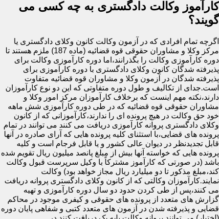
کارآموز وکالت دادگستری به چه کسی می
گویند؟
اگرچه تمام افرادی که در آزمون وکالت کانون وکلای دادگستری یا
مرکز وکلا و مشاوران حقوقی قوه قضائیه (ماده 187) ملزم هستند تا
دوره کارآموزی وکالت را بگذرانند،اما دوره کارآموزی وکالت برای
پذیرفته شدگان کانون وکلای دادگستری با دوره کارآموزی برای
پذیرفته شدگان در آزمون وکلا و مشاوران قوه قضائیه متفاوت
است.جدای از تکالیف و طول دوره متفاوتی که این دو نوع کارآموزان
دارند،نکته مهم اینست که برخلاف کارآموزان مرکز امور وکلا و
مشاوران حقوقی قوه قضائیه که در طی دوره کارآموزی شش ماهه
خود حق وکالت در هیچ پرونده ای را ندارند،کارآموزانی که از کانون
وکلای دادگستری پروانه کارآموزی دریافت می کنند می توانند در تمام
پرونده های قضایی،با استثنای کلیه پرونده هایی که آرای صادره در آنها
قابل تجدیدنظر در دیوان عالی کشور و یا قابل فرجام است و کلیه
پرونده هایی که خواسته آنها بیش از مبلغ پانصد میلیون ریال تقویم شده
باشد (در صورتی که کارآموز مشترکاً با وکیل سرپرست قبول وکالت
کند،مبلغ مذکور تا دو میلیارد ریال مجاز خواهد بود) وکالت
نمایند.کارآموزان وکالتی که از کانون وکلای دادگستری پروانه دریافت
می کنند،پس از طی کردن حدود دو سال دوره کارآموزی و تهیه
گزارش های متعدد از پرونده های حقوقی و کیفری موجود در محاکم
قضایی و پذیرفته شدن در آزمون های متعدد کتبی و شفاهی پایان دوره
(اختبار) می توانند پروانه وکالت پایه یک دریافت کنند.در