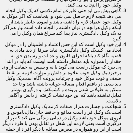
وکیل خود را انتخاب می کنند.
گاهی پیش می آید حتی علیرغم تمام تلاشی که یک وکیل انجام
می دهد،نتیجه لازم حاصل نمی شود و اینجاست که اگر موکل به
وکیل خود اعتماد لازم را داشته باشد و آسوده خاطر باشد از
اینکه وکیل هرآنچه در توان داشته را انجام داده است،باز هم اگر
به یک وکیل دادگستری نیاز پیدا کند سراغ همان وکیل را می
گیرد.
این خود وکیل است که این حس اعتماد و اطمینان را در موکل
ایجاد می کند.یک وکیل دادگستری نباید صرفا از دید مادی به
قضیه نگاه کند بلکه اجرای قانون و عدالت و رسیدن حق به
حقدار را همواره باید مدنظر داشته باشد.اوست که باید در ابتدا
پی ببرد که موکل راست می گوید یا نه و سپس به حمایت از وی
برخیزد.یک وکیل خوب علاوه بر دانش و مهارت لازمه بر نقاط
ضعف و قوت موکل خود و جزئیات پرونده آگاه است.یک وکیل
باید سعی در یافتم اقدام مصاله جویانه داشته باشد و تا حد
ممکن به طولانی شدن پرونده و کشمکش و درگیری بیشتر
تمایل نداشته باشد که این خود نشات گرفته از دانش و آگاهی
بالاست.
شجاعت و جسارت هم از صفات لازمه یک وکیل دادگستری
است.یک وکیل قرار است مدافع و حافظ جان،مال،ناموس و
آبروی موکل خود باشد.وکیل در دنیایی زندگی می کند که پر از
درگیری است یعنی لازمه این شغل در تقابل بودن با طرف دیگر
است از این رو همواره در معرض مقابله با دیگر افراد از جمله