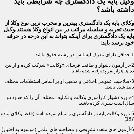
وکیل پایه یک دادگستری چه شرایطی باید
داشته باشد؟
وکلای پایه یک دادگستری بهترین و مجرب ترین نوع وکلا از
حیث تجربه و سلسله مراتب در بین انواع وکلا هستند.وکیل
پایه یک دادگستری برای اینکه بتواند به این درجه در حرفه
خود برسد باید:
1-حداقل دارای مدرک لیسانس در رشته حقوق باشد.
2-در آزمون دشوار و طاقت فرسای «وکالت» شرکت کرده و از بین
ده ها هزار نفر پذیرفته شده باشد.
3-صلاحیت عمومی،اخلاقی و مذهبی او بر اساس استعلامات مختلف
تایید شده باشد.
4-دوره دشوار کارآموزی وکالت و تکالیف مختلف آن را که حدود دو
سال است سپری کرده باشد.
5-دوره وکالت پایه دو دادگستری را تمام نموده باشد.(فقط وکلای ماده
187)
6-آزمون های متعدد تشریحی و مصاحبه های علمی (موسوم به اختبار)