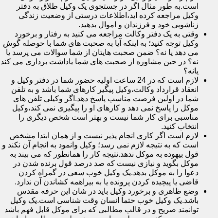
است.به طور مثال اگر در جستجوی یک وکیل طلاق به دفتر
وکیل مراجعه کرده اید،اطلاعات درستی از وضعیت زندگی
زناشویی خود و فرزندان و اموال بدهید.
وقتی به یک دفتر وکالت مراجعه می کنید به رفتار و برخورد
وکیل توجه کنید؛ به اینکه آیا به صحبت های شما با حوصله گوش
می دهد یا نه؟ ضمن صحبت هایتان از شما سوالات می پرسد یا
نه؟ در حین مشاوره از صحبت های شما یاداشت برداری می کند
یانه؟
لازم است که در 24 ساعت اولیه حضور شما در دفتر وکیل و
انعقاد قرارداد وکالت،وکیل پیگیر کارهای شما باشد و به تلفن
شما در اولین فرصت مناسب پاسخ دهد.اگر وکیلی تلفن های
موکل را پاسخ نمی دهد و کارهای او را پیگیری نمی کند،وکیل
مناسبی برای کار شما نیست و بهتر است شخص دیگری را
انتخاب کنید.
لازم است اگر کاری انجام پذیر نیست و از همان ابتدا مشخص
است که به نتیجه لازم نمی رسد؛ وکیل وانمود به انجام آن نکند و
قول بیهوده به موکل ندهد.نتیجه کار را همانطور که می بیند به
موکل بگوید و نیازی نیست که صد درصد قول برنده شدن در
دعوا را به موکل بدهد.یک وکیل خوب سعی در گمراه کردن
قاضی یا پیچیده کردن پرونده یا به بیراهمه کشاندن آن ندارد.
وضع ظاهری و برخورد وکیل باید در شان این حرفه مقدس
باشد.یک وکیل خوب حتما انسان وقت شناسی است.یک وکیل
توانمند صریح و در قالب مطالبی که برای موکل قابل فهم باشد