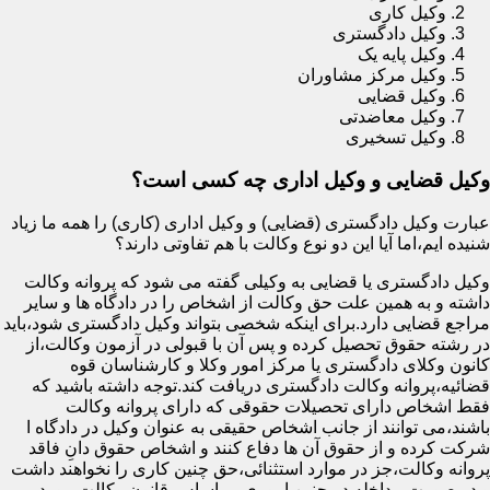
وکیل کاری
وکیل دادگستری
وکیل پایه یک
وکیل مرکز مشاوران
وکیل قضایی
وکیل معاضدتی
وکیل تسخیری
وکیل قضایی و وکیل اداری چه کسی است؟
عبارت وکیل دادگستری (قضایی) و وکیل اداری (کاری) را همه ما زیاد
شنیده ایم،اما آیا این دو نوع وکالت با هم تفاوتی دارند؟
وکیل دادگستری یا قضایی به وکیلی گفته می شود که پروانه وکالت
داشته و به همین علت حق وکالت از اشخاص را در دادگاه ها و سایر
مراجع قضایی دارد.برای اینکه شخصی بتواند وکیل دادگستری شود،باید
در رشته حقوق تحصیل کرده و پس آن با قبولی در آزمون وکالت،از
کانون وکلای دادگستری یا مرکز امور وکلا و کارشناسان قوه
قضائیه،پروانه وکالت دادگستری دریافت کند.توجه داشته باشید که
فقط اشخاص دارای تحصیلات حقوقی که دارای پروانه وکالت
باشند،می توانند از جانب اشخاص حقیقی به عنوان وکیل در دادگاه ا
شرکت کرده و از حقوق آن ها دفاع کنند و اشخاص حقوق دانِ فاقد
پروانه وکالت،جز در موارد استثنائی،حق چنین کاری را نخواهند داشت
و در صورت مداخله در چنین اموری،بر اساس قانون وکالت مورد