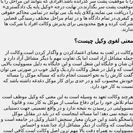
را با موفقیت پشت سر گذرانده باشد.افرادی که بتوانند این مراحل را با
موفقیت پشت سر بگذارند،در نهایت درجه «وکیل پایه یک دادگستری»
را دریافت می نمایند.وکلای پایه یک می توانند در تمامی محاکم حقوقی
و کیفری،در تمام دادگاه ها و در تمام مراحل مختلف رسیدگی قضایی
شرکت کرده و هیچ محدودیتی برای پذیرش وکالت افراد یا شرکت ها
ندارند.
معنی لغوی وکیل چیست؟
وکالت در لغت به معنای اعتمادکردن و واگذار کردن است.وکالت از
جمله مشاغل آزاد است اما یک تفاوت مهم با دیگر مشاغل آزاد دارد و
آن شان و جایگاه این شغل است و این جایگاه به دلیل مسوولیت بالایی
است که وکیل در شغل وکالت دارد.یک وکیل خوب در صورتی می توان
گفت کارش را به نحو احسنت انجام داده که مساله موکل را مساله
خودش محسوب کند و در حدی برای کار موکل دغدغه داشته باشد که
نسبت به کار خود دارد.
هرچند وکالت تعهد به وسیله است به این معنی که وکیل موظف است
تمام تلاش خود را برای دفاع مناسب از موکل به کار بندد و قانونا
مسوولیتی در رسیدن به نتیجه ندارد و در واقع تضمینی جهت دستیابی
به نتیجه نمی دهد؛ اما مساله اینجاست که در باید در مقابل موکل
پاسخگو باشد و این جریان معیار سنجش اعتبار وکیل در جامعه است و
اینجاست که وکالت از دیگر مشاغل آزاد جدا شده و احساس
مسوولیت به همراه دقت بالا مهم ترین اصل وکالت است.کافی است