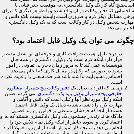
است.هیچ گاه کار یک وکیل دادگستری به موقعیت جغرافیایی یا
ساختمانی که دفتر وکالت در آن واقع شده و یا ظواهر دیگری که برای
برخی مشاغل دیگر لازم و ضروری است،وابسته نیست.بلکه دانش و
مهارت شخص وکیل در کار وکالت است که به یک وکیل دادگستری
اعتبار می دهد.
چگونه می توان یک وکیل قابل اعتماد بود؟
در درجه اول اهمیت شرافت کاری و حرفه ای این شغل مدنظر
قرار دارد.اینکه لازم است یک وکیل دادگستری در همه حال
هوشمندانه عمل کند تا به مرور زمان دچار بی تفاوتی در امور
نشود.در صورتی که وکیل در مقابل کاری که انجام می دهد
احساس مسوولیت نداشته باشد شرافت شغلی را رعایت نکرده
است.
زمانی که افراد به دنبال یک
دفتر وکالت پیچ شمیران,مشاوره
حقوقی پیچ شمیران,وکیل پایه یک دادگستری,
می گردند،ضمن
اینکه وکیل مورد نظر آنها وکیلی است که دانش و آگاهی و
مهارت لازم را داشته باشد به دنبال یک وکیل قابل اعتماد
هستند.از آنجا که خودشان تسلطی بر قوانین و روند قضایی
دادگاه ها ندارند،در جستجوی یک وکیل دادگستری هستند که به او
اعتماد کرده و آسوده خاطر از اینکه وکیل تمام تلاش خود را
انجام می دهد به نتیجه کار امیدوار باشند.از این رو معمولا افراد
از طریق پرس و جو از اطرافیان و استفاده از تجربه دیگران