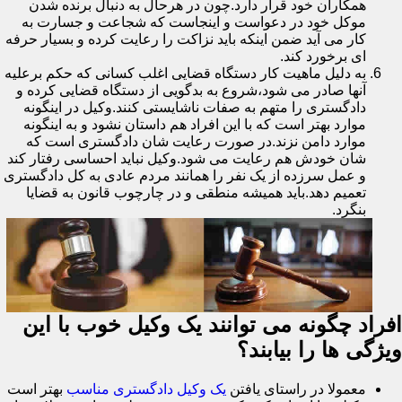
همکاران خود قرار دارد.چون در هرحال به دنبال برنده شدن
موکل خود در دعواست و اینجاست که شجاعت و جسارت به
کار می آید ضمن اینکه باید نزاکت را رعایت کرده و بسیار حرفه
ای برخورد کند.
به دلیل ماهیت کار دستگاه قضایی اغلب کسانی که حکم برعلیه
آنها صادر می شود،شروع به بدگویی از دستگاه قضایی کرده و
دادگستری را متهم به صفات ناشایستی کنند.وکیل در اینگونه
موارد بهتر است که با این افراد هم داستان نشود و به اینگونه
موارد دامن نزند.در صورت رعایت شان دادگستری است که
شان خودش هم رعایت می شود.وکیل نباید احساسی رفتار کند
و عمل سرزده از یک نفر را همانند مردم عادی به کل دادگستری
تعمیم دهد.باید همیشه منطقی و در چارچوب قانون به قضایا
بنگرد.
افراد چگونه می توانند یک وکیل خوب با این
ویژگی ها را بیابند؟
معمولا در راستای یافتن
یک وکیل دادگستری مناسب
بهتر است