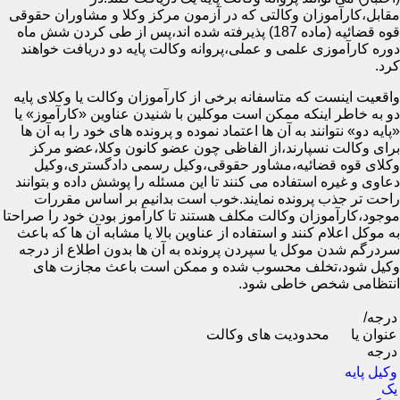
مقابل،کارآموزان وکالتی که در آزمون مرکز وکلا و مشاوران حقوقی
قوه قضائیه (ماده 187) پذیرفته شده اند،پس از طی کردن شش ماه
دوره کارآموزی علمی و عملی،پروانه وکالت پایه دو دریافت خواهند
کرد.
واقعیت اینست که متاسفانه برخی از کارآموزان وکالت یا وکلای پایه
دو به خاطر اینکه ممکن است موکلین با شنیدن عناوین «کارآموز» یا
«پایه دو» نتوانند به آن ها اعتماد نموده و پرونده های خود را به آن ها
برای وکالت نسپارند،از الفاظی چون عضو کانون وکلا،عضو مرکز
وکلای قوه قضائیه،مشاور حقوقی،وکیل رسمی دادگستری،وکیل
دعاوی و غیره استفاده می کنند تا این مسئله را پوشش داده و بتوانند
راحت تر جذب پرونده نمایند.خوب است بدانیم بر اساس مقررات
موجود،کارآموزان وکالت مکلف هستند تا کارآموز بودن خود را صراحتا
به موکل اعلام کنند و استفاده از عناوین بالا یا مشابه آن ها که باعث
سردرگم شدن موکل یا سپردن پرونده به آن ها بدون اطلاع از درجه
وکیل شود،تخلف محسوب شده و ممکن است باعث مجازت های
انتظامی شخص خاطی شود.
درجه/
عنوان یا
محدودیت های وکالت
درجه
وکیل پایه
یک