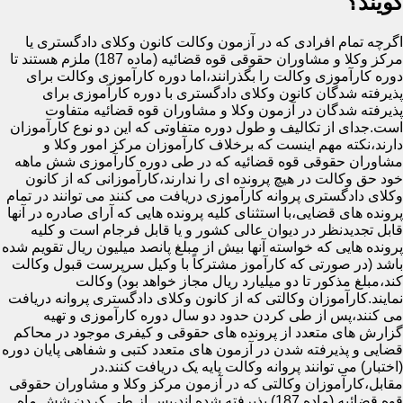
گویند؟
اگرچه تمام افرادی که در آزمون وکالت کانون وکلای دادگستری یا
مرکز وکلا و مشاوران حقوقی قوه قضائیه (ماده 187) ملزم هستند تا
دوره کارآموزی وکالت را بگذرانند،اما دوره کارآموزی وکالت برای
پذیرفته شدگان کانون وکلای دادگستری با دوره کارآموزی برای
پذیرفته شدگان در آزمون وکلا و مشاوران قوه قضائیه متفاوت
است.جدای از تکالیف و طول دوره متفاوتی که این دو نوع کارآموزان
دارند،نکته مهم اینست که برخلاف کارآموزان مرکز امور وکلا و
مشاوران حقوقی قوه قضائیه که در طی دوره کارآموزی شش ماهه
خود حق وکالت در هیچ پرونده ای را ندارند،کارآموزانی که از کانون
وکلای دادگستری پروانه کارآموزی دریافت می کنند می توانند در تمام
پرونده های قضایی،با استثنای کلیه پرونده هایی که آرای صادره در آنها
قابل تجدیدنظر در دیوان عالی کشور و یا قابل فرجام است و کلیه
پرونده هایی که خواسته آنها بیش از مبلغ پانصد میلیون ریال تقویم شده
باشد (در صورتی که کارآموز مشترکاً با وکیل سرپرست قبول وکالت
کند،مبلغ مذکور تا دو میلیارد ریال مجاز خواهد بود) وکالت
نمایند.کارآموزان وکالتی که از کانون وکلای دادگستری پروانه دریافت
می کنند،پس از طی کردن حدود دو سال دوره کارآموزی و تهیه
گزارش های متعدد از پرونده های حقوقی و کیفری موجود در محاکم
قضایی و پذیرفته شدن در آزمون های متعدد کتبی و شفاهی پایان دوره
(اختبار) می توانند پروانه وکالت پایه یک دریافت کنند.در
مقابل،کارآموزان وکالتی که در آزمون مرکز وکلا و مشاوران حقوقی
قوه قضائیه (ماده 187) پذیرفته شده اند،پس از طی کردن شش ماه