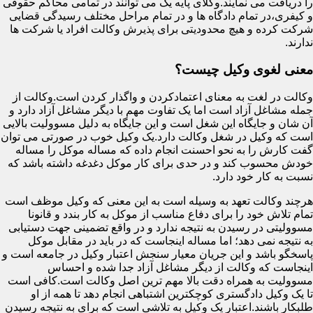
را دریافت می نمایند.وکلای پایه یک می توانند در تمامی محاکم حقوقی
و کیفری،در تمام دادگاه ها و در تمام مراحل مختلف رسیدگی قضایی
شرکت کرده و هیچ محدودیتی برای پذیرش وکالت افراد یا شرکت ها
ندارند.
معنی لغوی وکیل چیست؟
وکالت در لغت به معنای اعتمادکردن و واگذار کردن است.وکالت از
جمله مشاغل آزاد است اما یک تفاوت مهم با دیگر مشاغل آزاد دارد و
آن شان و جایگاه این شغل است و این جایگاه به دلیل مسوولیت بالایی
است که وکیل در شغل وکالت دارد.یک وکیل خوب در صورتی می توان
گفت کارش را به نحو احسنت انجام داده که مساله موکل را مساله
خودش محسوب کند و در حدی برای کار موکل دغدغه داشته باشد که
نسبت به کار خود دارد.
هرچند وکالت تعهد به وسیله است به این معنی که وکیل موظف است
تمام تلاش خود را برای دفاع مناسب از موکل به کار بندد و قانونا
مسوولیتی در رسیدن به نتیجه ندارد و در واقع تضمینی جهت دستیابی
به نتیجه نمی دهد؛ اما مساله اینجاست که در باید در مقابل موکل
پاسخگو باشد و این جریان معیار سنجش اعتبار وکیل در جامعه است و
اینجاست که وکالت از دیگر مشاغل آزاد جدا شده و احساس
مسوولیت به همراه دقت بالا مهم ترین اصل وکالت است.کافی است
تا یک وکیل دادگستری کوچکترین اشتباهی انجام دهد تا همه از او
طلبکار باشند.اعتبار یک وکیل به تلاشی است که برای به نتیجه رسیدن