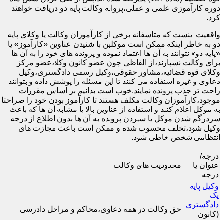
دوره کارآموزی علمی و عملی،پروانه وکالت پایه دو دریافت خواهند
کرد.
واقعیت اینست که متاسفانه برخی از کارآموزان وکالت یا وکلای پایه
دو به خاطر اینکه ممکن است موکلین با شنیدن عناوین «کارآموز» یا
«پایه دو» نتوانند به آن ها اعتماد نموده و پرونده های خود را به آن ها
برای وکالت نسپارند،از الفاظی چون عضو کانون وکلا،عضو مرکز
وکلای قوه قضائیه،مشاور حقوقی،وکیل رسمی دادگستری،وکیل
دعاوی و غیره استفاده می کنند تا این مسئله را پوشش داده و بتوانند
راحت تر جذب پرونده نمایند.خوب است بدانیم بر اساس مقررات
موجود،کارآموزان وکالت مکلف هستند تا کارآموز بودن خود را صراحتا
به موکل اعلام کنند و استفاده از عناوین بالا یا مشابه آن ها که باعث
سردرگم شدن موکل یا سپردن پرونده به آن ها بدون اطلاع از درجه
وکیل شود،تخلف محسوب شده و ممکن است باعث مجازت های
انتظامی شخص خاطی شود.
درجه/
عنوان یا
محدودیت های وکالت
درجه
وکیل پایه
یک
دادگستری
حق وکالت در همه دعاوی،محاکم و مراحل دادرسی
(کانون