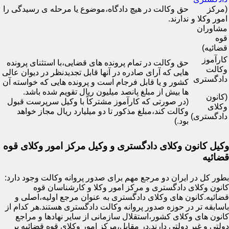
(مرکز
حق وکالت در هیچ دادگاه،موضوع یا مرحله ی رسیدگی را
امور وکلا و
ندارند.
مشاوران
قوه
قضائیه)
کارآموز
حق وکالت در تمام پرونده های قضایی،با استثنای پرونده
وکالت
هایی که آرای صادره در آنها قابل تجدیدنظر در دیوان عالی
دادگستری
کشور و یا قابل فرجام است و پرونده هایی که خواسته آن
ها بیش از مبلغ پانصد میلیون ریال تقویم شده باشد.
(کانون
(در صورتی که کارآموز مشترکاً با وکیل سرپرست قبول
وکلای
وکالت کند،مبلغ مذکور تا دو میلیارد ریال مجاز خواهد
دادگستری)
بود.)
وکیل کانون وکلای دادگستری و وکیل مرکز امور وکلای قوه
قضائیه
بطور کل در ایران دو مرجع مهم برای صدور پروانه وکالت وجود دارد:
کانون وکلای دادگستری و مرکز امور وکلا و کارشناسان قوه
قضائیه.کانون های وکلای دادگستری به عنوان مرجع اولیه،اصلی و
باسابقه تر در حوزه صدور پروانه وکالت دادگستری هستند.هر کدام از
کانون های وکلای کشور،استقلال سازمانی از سایر نهادها و مراجع
دولتی و غیر دولتی دارند.در مقابل،مرکز امور وکلای قوه قضائیه بر