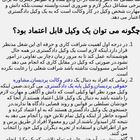
برخی مشاغل دیگر لازم و ضروری است،وابسته نیست.بلکه دانش و
مهارت شخص وکیل در کار وکالت است که به یک وکیل دادگستری
اعتبار می دهد.
چگونه می توان یک وکیل قابل اعتماد بود؟
در درجه اول اهمیت شرافت کاری و حرفه ای این شغل مدنظر
قرار دارد.اینکه لازم است یک وکیل دادگستری در همه حال
هوشمندانه عمل کند تا به مرور زمان دچار بی تفاوتی در امور
نشود.در صورتی که وکیل در مقابل کاری که انجام می دهد
احساس مسوولیت نداشته باشد شرافت شغلی را رعایت نکرده
است.
زمانی که افراد به دنبال یک
دفتر وکالت پردیسان,مشاوره
حقوقی پردیسان,وکیل پایه یک دادگستری,
می گردند،ضمن اینکه
وکیل مورد نظر آنها وکیلی است که دانش و آگاهی و مهارت لازم
را داشته باشد به دنبال یک وکیل قابل اعتماد هستند.از آنجا که
خودشان تسلطی بر قوانین و روند قضایی دادگاه ها ندارند،در
جستجوی یک وکیل دادگستری هستند که به او اعتماد کرده و
آسوده خاطر از اینکه وکیل تمام تلاش خود را انجام می دهد به
نتیجه کار امیدوار باشند.از این رو معمولا افراد از طریق پرس و
جو از اطرافیان و استفاده از تجربه دیگران وکیل خود را انتخاب
می کنند.
گاهی پیش می آید حتی علیرغم تمام تلاشی که یک وکیل انجام