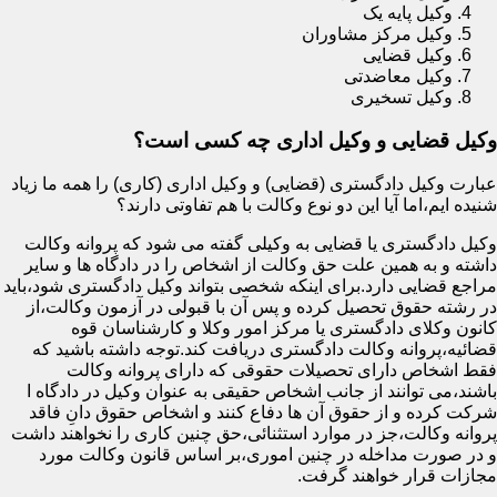
وکیل پایه یک
وکیل مرکز مشاوران
وکیل قضایی
وکیل معاضدتی
وکیل تسخیری
وکیل قضایی و وکیل اداری چه کسی است؟
عبارت وکیل دادگستری (قضایی) و وکیل اداری (کاری) را همه ما زیاد
شنیده ایم،اما آیا این دو نوع وکالت با هم تفاوتی دارند؟
وکیل دادگستری یا قضایی به وکیلی گفته می شود که پروانه وکالت
داشته و به همین علت حق وکالت از اشخاص را در دادگاه ها و سایر
مراجع قضایی دارد.برای اینکه شخصی بتواند وکیل دادگستری شود،باید
در رشته حقوق تحصیل کرده و پس آن با قبولی در آزمون وکالت،از
کانون وکلای دادگستری یا مرکز امور وکلا و کارشناسان قوه
قضائیه،پروانه وکالت دادگستری دریافت کند.توجه داشته باشید که
فقط اشخاص دارای تحصیلات حقوقی که دارای پروانه وکالت
باشند،می توانند از جانب اشخاص حقیقی به عنوان وکیل در دادگاه ا
شرکت کرده و از حقوق آن ها دفاع کنند و اشخاص حقوق دانِ فاقد
پروانه وکالت،جز در موارد استثنائی،حق چنین کاری را نخواهند داشت
و در صورت مداخله در چنین اموری،بر اساس قانون وکالت مورد
مجازات قرار خواهند گرفت.