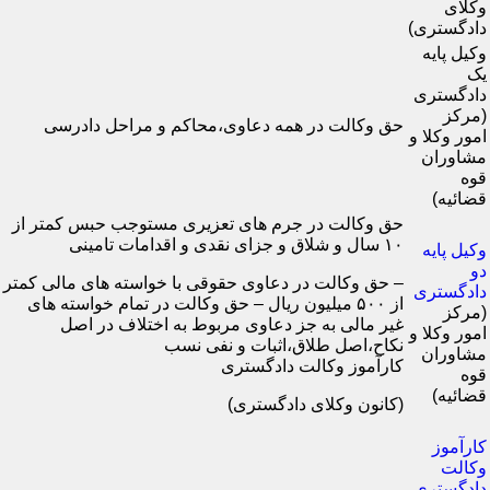
وکلای
دادگستری)
وکیل پایه
یک
دادگستری
(مرکز
حق وکالت در همه دعاوی،محاکم و مراحل دادرسی
امور وکلا و
مشاوران
قوه
قضائیه)
حق وکالت در جرم های تعزیری مستوجب حبس کمتر از
۱۰ سال و شلاق و جزای نقدی و اقدامات تامینی
وکیل پایه
دو
– حق وکالت در دعاوی حقوقی با خواسته های مالی کمتر
دادگستری
از ۵۰۰ میلیون ریال – حق وکالت در تمام خواسته های
(مرکز
غیر مالی به جز دعاوی مربوط به اختلاف در اصل
امور وکلا و
نکاح،اصل طلاق،اثبات و نفی نسب
مشاوران
کارآموز وکالت دادگستری
قوه
قضائیه)
(کانون وکلای دادگستری)
کارآموز
وکالت
دادگستری