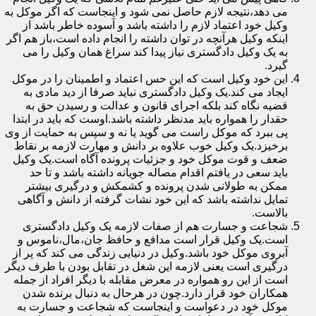
می دهد،نتیجه لازم حاصل نمی شود و اینجاست که اگر موکل به
وکیل خود اعتماد لازم را داشته باشد و آسوده خاطر باشد از
اینکه وکیل هرآنچه در توان داشته را انجام داده است،باز هم اگر
به یک وکیل دادگستری نیاز پیدا کند سراغ همان وکیل را می
گیرد.
این خود وکیل است که این حس اعتماد و اطمینان را در موکل
ایجاد می کند.یک وکیل دادگستری نباید صرفا از دید مادی به
قضیه نگاه کند بلکه اجرای قانون و عدالت و رسیدن حق به
حقدار را همواره باید مدنظر داشته باشد.اوست که باید در ابتدا
پی ببرد که موکل راست می گوید یا نه و سپس به حمایت از وی
برخیزد.یک وکیل خوب علاوه بر دانش و مهارت لازمه بر نقاط
ضعف و قوت موکل خود و جزئیات پرونده آگاه است.یک وکیل
باید سعی در یافتم اقدام مصاله جویانه داشته باشد و تا حد
ممکن به طولانی شدن پرونده و کشمکش و درگیری بیشتر
تمایل نداشته باشد که این خود نشات گرفته از دانش و آگاهی
بالاست.
شجاعت و جسارت هم از صفات لازمه یک وکیل دادگستری
است.یک وکیل قرار است مدافع و حافظ جان،مال،ناموس و
آبروی موکل خود باشد.وکیل در دنیایی زندگی می کند که پر از
درگیری است یعنی لازمه این شغل در تقابل بودن با طرف دیگر
است از این رو همواره در معرض مقابله با دیگر افراد از جمله
همکاران خود قرار دارد.چون در هرحال به دنبال برنده شدن
موکل خود در دعواست و اینجاست که شجاعت و جسارت به