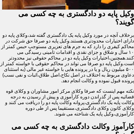
وکیل پایه دو دادگستری به چه کسی می
گویند؟
برخلاف آنچه در مورد وکیل پایه یک دادگستری گفته شد،وکلای پایه دو
دارای اختیارات محدودتری هستند.وکیل پایه دو صرفا حق شرکت در
محاکم کیفری را دارد که به جرم های تعزیری مستوجب حبس کمتر از
۱۰ سال و شلاق و جزای نقدی و اقدامات تامینی رسیدگی می
کنند.همچنین،اختیارات وکیل پایه دو در محاکم حقوقی نیز محدودتر
است.وکیل پایه دو صرفا می تواند در محاکم حقوقی با خواسته کمتر از
۵۰۰ میلیون ریال و یا در پرونده هایی با خواسته غیر مالی (به استثنای
دعاوی مربوط به اختلاف در اصل نکاح،اصل طلاق،اثبات و نفی نسب)
پرونده قبول نموده و وکالت انجام دهد.
نکته مهم اینست که صرفا وکلای مرکز امور مشاوران و وکلای قوه
قضائیه پس از گذراندن دوره کارآموزی و پیش از رسیدن به درجه
وکالت پایه یک دادگستری،پروانه وکالت پایه دو را دریافت می کنند و
وکلای کانون وکلای دادگستری،مستقیما پس از طی دوره
کارآموزی،وکیل پایه یک شناخته می شوند.
کارآموز وکالت دادگستری به چه کسی می