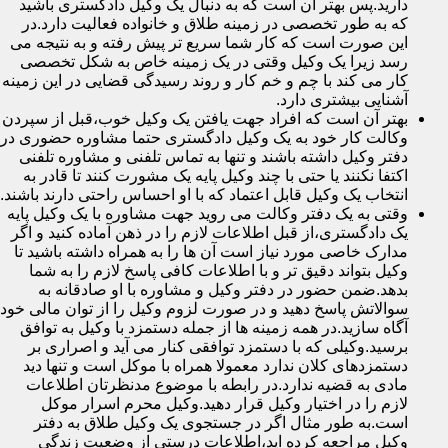
دارید.پس بهتر آن است که به دنبال یک وکیل دادگستری باشید
که به طور تخصصی در زمینه طلاق و خانواده فعالیت دارد.در
این صورت است که کار شما سریع تر پیش رفته و به نتیجه می
رسد زیرا یک وکیل وقتی در یک زمینه خاص به شکل تخصصی
کار می کند با چم و خم کار و روند رسیدگی قضایی در این زمینه
آشنایی بیشتری دارد.
بهتر آن است که افراد جهت یافتن یک وکیل خوب،قبل از سپردن
وکالت کار خود به یک وکیل دادگستری حتما مشاوره حضوری در
دفتر وکیل داشته باشند و تنها به تماس تلفنی و مشاوره تلفنی
اکتفا نکنند یا حتی با چند وکیل پایه یک مشورت کنند تا قادر به
انتخاب یک وکیل قابل اعتماد که با او احساس راحتی دارند باشند.
وقتی به یک دفتر وکالت می روید جهت مشاوره با یک وکیل پایه
یک دادگستری،از قبل اطلاعات لازم را در ذهن آماده کنید و اگر
مدارک خاصی مورد نیاز است آن ها را به همراه داشته باشید تا
وکیل بتواند دقیق تر و با اطلاعات کافی پاسخ لازم را به شما
بدهد.ضمن حضور در دفتر وکیل و مشاوره با او صادقانه به
سوالاتش پاسخ دهید و در صورت لزوم وکیل را از توان مالی خود
آگاه سازید.در همه زمینه ها از جمله دستمزد با وکیل به توافق
برسید.وکیلی که با دستمزد توافقی کنار می آید و اصراری بر
دستمزدهای کلان ندارد معمولا همراه با موکل است و تنها دید
مادی به قضیه ندارد.در رابطه با موضوع مدنظرتان اطلاعات
لازم را در اختیار وکیل قرار دهید.وکیل محرم اسرار موکل
است.به طور مثال اگر در جستجوی یک وکیل طلاق به دفتر
وکیل مراجعه کرده اید،اطلاعات درستی از وضعیت زندگی