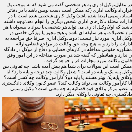
در مقابل،وکیل اداری به هر شخصی گفته می شود که به موجب یک
قرارداد وکالت اداری (که ممکن است دست نویس باشد یا در دفاتر
اسناد رسمی امضا شده باشد) وکیل کاری شخصی شده است تا در
ادارات مختلف،کارهای اداری شخص دیگری را انجام دهد.توجه داشته
باشید که اولا،وکیل اداری می تواند هر شخصی،با سواد یا بیسواد،با هر
نوع تحصیلات و هر سابقه ای باشد و هیچ مجوز یا ویژگی خاصی در
وکیل اداری مورد نیاز نیست؛ دوما،وکیل اداری صرفا حق مراجعه به
ادارات را دارد و به هیچ وجه حق وکالت در مراجع قضایی،ارائه
مشاوره حقوقی،مداخله در کارهای قضایی و دفاع از موکل در دادگاه
را ندارد و همانطور که گفته شد،در صورت مداخله در این امور وفق
قانون وکالت مورد مجازات قرار خواهد گرفت.
ممکن است این سوالات برای شما هم پیش آمده باشد: چه تفاوتی بین
وکیل پایه یک و پایه دو است؟ شغل وکالت چند درجه و پایه دارد؟ آیا
وکلای پایه یک بهتر هستند یا پایه دو؟ کارآموز وکالت چه کسی است؟
آیا کارآموز وکالت می تواند وکالت کند؟ عضو کانون وکلای دادگستری
یا عضو مرکز وکلای قوه قضائیه به چه معنی است؟ وکیل رسمی
دادگستری چه تفاوتی با وکلای دیگر دارد.