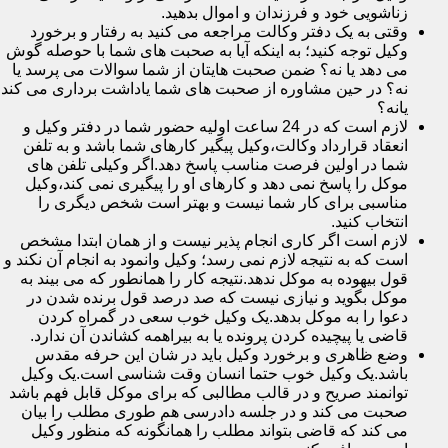
زناشویی خود و فرزندان و اموال بدهید.
وقتی به یک دفتر وکالت مراجعه می کنید به رفتار و برخورد
وکیل توجه کنید؛ به اینکه آیا به صحبت های شما با حوصله گوش
می دهد یا نه؟ ضمن صحبت هایتان از شما سوالات می پرسد یا
نه؟ در حین مشاوره از صحبت های شما یاداشت برداری می کند
یانه؟
لازم است که در 24 ساعت اولیه حضور شما در دفتر وکیل و
انعقاد قرارداد وکالت،وکیل پیگیر کارهای شما باشد و به تلفن
شما در اولین فرصت مناسب پاسخ دهد.اگر وکیلی تلفن های
موکل را پاسخ نمی دهد و کارهای او را پیگیری نمی کند،وکیل
مناسبی برای کار شما نیست و بهتر است شخص دیگری را
انتخاب کنید.
لازم است اگر کاری انجام پذیر نیست و از همان ابتدا مشخص
است که به نتیجه لازم نمی رسد؛ وکیل وانمود به انجام آن نکند و
قول بیهوده به موکل ندهد.نتیجه کار را همانطور که می بیند به
موکل بگوید و نیازی نیست که صد درصد قول برنده شدن در
دعوا را به موکل بدهد.یک وکیل خوب سعی در گمراه کردن
قاضی یا پیچیده کردن پرونده یا به بیراهمه کشاندن آن ندارد.
وضع ظاهری و برخورد وکیل باید در شان این حرفه مقدس
باشد.یک وکیل خوب حتما انسان وقت شناسی است.یک وکیل
توانمند صریح و در قالب مطالبی که برای موکل قابل فهم باشد
صحبت می کند و در جلسه دادرسی هم طوری مطلب را بیان
می کند که قاضی بتواند مطلب را همانگونه که منظور وکیل