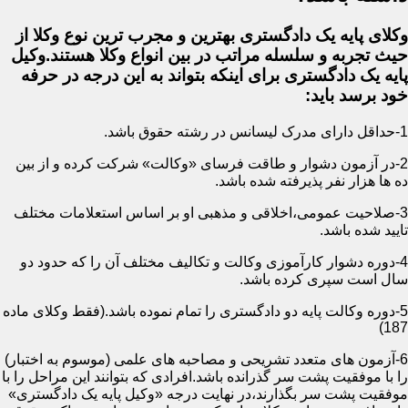
وکلای پایه یک دادگستری بهترین و مجرب ترین نوع وکلا از
حیث تجربه و سلسله مراتب در بین انواع وکلا هستند.وکیل
پایه یک دادگستری برای اینکه بتواند به این درجه در حرفه
خود برسد باید:
1-حداقل دارای مدرک لیسانس در رشته حقوق باشد.
2-در آزمون دشوار و طاقت فرسای «وکالت» شرکت کرده و از بین
ده ها هزار نفر پذیرفته شده باشد.
3-صلاحیت عمومی،اخلاقی و مذهبی او بر اساس استعلامات مختلف
تایید شده باشد.
4-دوره دشوار کارآموزی وکالت و تکالیف مختلف آن را که حدود دو
سال است سپری کرده باشد.
5-دوره وکالت پایه دو دادگستری را تمام نموده باشد.(فقط وکلای ماده
187)
6-آزمون های متعدد تشریحی و مصاحبه های علمی (موسوم به اختبار)
را با موفقیت پشت سر گذرانده باشد.افرادی که بتوانند این مراحل را با
موفقیت پشت سر بگذارند،در نهایت درجه «وکیل پایه یک دادگستری»