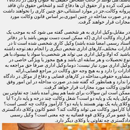
شرکت کرده و از حقوق آن ها دفاع کنند و اشخاص حقوق دانِ فاقد
پروانه وکالت،جز در موارد استثنائی،حق چنین کاری را نخواهند داشت
و در صورت مداخله در چنین اموری،بر اساس قانون وکالت مورد
مجازات قرار خواهند گرفت.
در مقابل،وکیل اداری به هر شخصی گفته می شود که به موجب یک
قرارداد وکالت اداری (که ممکن است دست نویس باشد یا در دفاتر
اسناد رسمی امضا شده باشد) وکیل کاری شخصی شده است تا در
ادارات مختلف،کارهای اداری شخص دیگری را انجام دهد.توجه داشته
باشید که اولا،وکیل اداری می تواند هر شخصی،با سواد یا بیسواد،با هر
نوع تحصیلات و هر سابقه ای باشد و هیچ مجوز یا ویژگی خاصی در
وکیل اداری مورد نیاز نیست؛ دوما،وکیل اداری صرفا حق مراجعه به
ادارات را دارد و به هیچ وجه حق وکالت در مراجع قضایی،ارائه
مشاوره حقوقی،مداخله در کارهای قضایی و دفاع از موکل در دادگاه
را ندارد و همانطور که گفته شد،در صورت مداخله در این امور وفق
قانون وکالت مورد مجازات قرار خواهد گرفت.
ممکن است این سوالات برای شما هم پیش آمده باشد: چه تفاوتی بین
وکیل پایه یک و پایه دو است؟ شغل وکالت چند درجه و پایه دارد؟ آیا
وکلای پایه یک بهتر هستند یا پایه دو؟ کارآموز وکالت چه کسی است؟
آیا کارآموز وکالت می تواند وکالت کند؟ عضو کانون وکلای دادگستری
یا عضو مرکز وکلای قوه قضائیه به چه معنی است؟ وکیل رسمی
دادگستری چه تفاوتی با وکلای دیگر دارد.