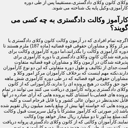
وکلای کانون وکلای دادگستری،مستقیما پس از طی دوره
کارآموزی،وکیل پایه یک شناخته می شوند.
کارآموز وکالت دادگستری به چه کسی می
گویند؟
اگرچه تمام افرادی که در آزمون وکالت کانون وکلای دادگستری یا
مرکز وکلا و مشاوران حقوقی قوه قضائیه (ماده 187) ملزم هستند تا
دوره کارآموزی وکالت را بگذرانند،اما دوره کارآموزی وکالت برای
پذیرفته شدگان کانون وکلای دادگستری با دوره کارآموزی برای
پذیرفته شدگان در آزمون وکلا و مشاوران قوه قضائیه متفاوت
است.جدای از تکالیف و طول دوره متفاوتی که این دو نوع کارآموزان
دارند،نکته مهم اینست که برخلاف کارآموزان مرکز امور وکلا و
مشاوران حقوقی قوه قضائیه که در طی دوره کارآموزی شش ماهه
خود حق وکالت در هیچ پرونده ای را ندارند،کارآموزانی که از کانون
وکلای دادگستری پروانه کارآموزی دریافت می کنند می توانند در تمام
پرونده های قضایی،با استثنای کلیه پرونده هایی که آرای صادره در آنها
قابل تجدیدنظر در دیوان عالی کشور و یا قابل فرجام است و کلیه
پرونده هایی که خواسته آنها بیش از مبلغ پانصد میلیون ریال تقویم شده
باشد (در صورتی که کارآموز مشترکاً با وکیل سرپرست قبول وکالت
کند،مبلغ مذکور تا دو میلیارد ریال مجاز خواهد بود) وکالت
نمایند.کارآموزان وکالتی که از کانون وکلای دادگستری پروانه دریافت
می کنند،پس از طی کردن حدود دو سال دوره کارآموزی و تهیه