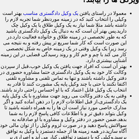
معمولا در راستای یافتن
یک وکیل دادگستری مناسب
بهتر است
وکیلی را انتخاب کنید که در زمینه موردنظر شما تجربه لازم را
داشته باشد مثلا شما نیاز به یک وکیل طلاق یا یک وکیل چک
دارید.پس بهتر آن است که به دنبال یک وکیل دادگستری باشید
که به طور تخصصی در زمینه طلاق و خانواده فعالیت دارد.در
این صورت است که کار شما سریع تر پیش رفته و به نتیجه می
رسد زیرا یک وکیل وقتی در یک زمینه خاص به شکل تخصصی
کار می کند با چم و خم کار و روند رسیدگی قضایی در این زمینه
آشنایی بیشتری دارد.
بهتر آن است که افراد جهت یافتن یک وکیل خوب،قبل از سپردن
وکالت کار خود به یک وکیل دادگستری حتما مشاوره حضوری در
دفتر وکیل داشته باشند و تنها به تماس تلفنی و مشاوره تلفنی
اکتفا نکنند یا حتی با چند وکیل پایه یک مشورت کنند تا قادر به
انتخاب یک وکیل قابل اعتماد که با او احساس راحتی دارند باشند.
وقتی به یک دفتر وکالت می روید جهت مشاوره با یک وکیل پایه
یک دادگستری،از قبل اطلاعات لازم را در ذهن آماده کنید و اگر
مدارک خاصی مورد نیاز است آن ها را به همراه داشته باشید تا
وکیل بتواند دقیق تر و با اطلاعات کافی پاسخ لازم را به شما
بدهد.ضمن حضور در دفتر وکیل و مشاوره با او صادقانه به
سوالاتش پاسخ دهید و در صورت لزوم وکیل را از توان مالی خود
آگاه سازید.در همه زمینه ها از جمله دستمزد با وکیل به توافق
برسید.وکیلی که با دستمزد توافقی کنار می آید و اصراری بر