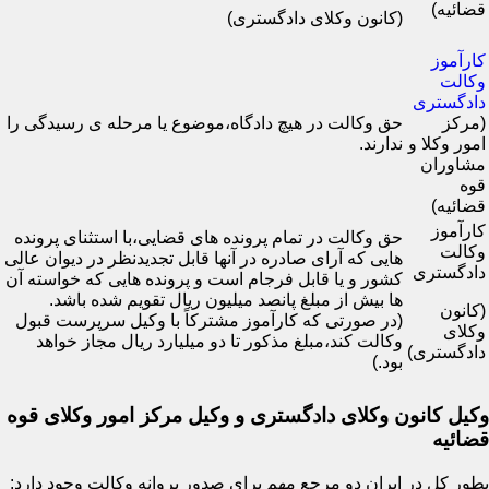
قضائیه)
(کانون وکلای دادگستری)
کارآموز
وکالت
دادگستری
(مرکز
حق وکالت در هیچ دادگاه،موضوع یا مرحله ی رسیدگی را
امور وکلا و
ندارند.
مشاوران
قوه
قضائیه)
کارآموز
حق وکالت در تمام پرونده های قضایی،با استثنای پرونده
وکالت
هایی که آرای صادره در آنها قابل تجدیدنظر در دیوان عالی
دادگستری
کشور و یا قابل فرجام است و پرونده هایی که خواسته آن
ها بیش از مبلغ پانصد میلیون ریال تقویم شده باشد.
(کانون
(در صورتی که کارآموز مشترکاً با وکیل سرپرست قبول
وکلای
وکالت کند،مبلغ مذکور تا دو میلیارد ریال مجاز خواهد
دادگستری)
بود.)
وکیل کانون وکلای دادگستری و وکیل مرکز امور وکلای قوه
قضائیه
بطور کل در ایران دو مرجع مهم برای صدور پروانه وکالت وجود دارد: