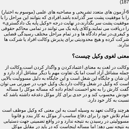
187)
6-آزمون های متعدد تشریحی و مصاحبه های علمی (موسوم به اختبار)
را با موفقیت پشت سر گذرانده باشد.افرادی که بتوانند این مراحل را با
موفقیت پشت سر بگذارند،در نهایت درجه «وکیل پایه یک دادگستری»
را دریافت می نمایند.وکلای پایه یک می توانند در تمامی محاکم حقوقی
و کیفری،در تمام دادگاه ها و در تمام مراحل مختلف رسیدگی قضایی
شرکت کرده و هیچ محدودیتی برای پذیرش وکالت افراد یا شرکت ها
ندارند.
معنی لغوی وکیل چیست؟
وکالت در لغت به معنای اعتمادکردن و واگذار کردن است.وکالت از
جمله مشاغل آزاد است اما یک تفاوت مهم با دیگر مشاغل آزاد دارد و
آن شان و جایگاه این شغل است و این جایگاه به دلیل مسوولیت بالایی
است که وکیل در شغل وکالت دارد.یک وکیل خوب در صورتی می توان
گفت کارش را به نحو احسنت انجام داده که مساله موکل را مساله
خودش محسوب کند و در حدی برای کار موکل دغدغه داشته باشد که
نسبت به کار خود دارد.
هرچند وکالت تعهد به وسیله است به این معنی که وکیل موظف است
تمام تلاش خود را برای دفاع مناسب از موکل به کار بندد و قانونا
مسوولیتی در رسیدن به نتیجه ندارد و در واقع تضمینی جهت دستیابی
به نتیجه نمی دهد؛ اما مساله اینجاست که در باید در مقابل موکل