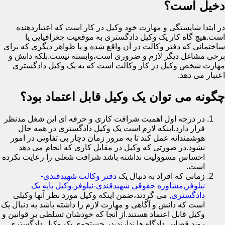
دخیل است؟
در ابتدا شایستگی و مهارت خود وکیل در کار است که اعتباردهنده
است.هیچ گاه کار یک وکیل دادگستری به موقعیت جغرافیایی یا
ساختمانی که دفتر وکالت در آن واقع شده و یا ظواهر دیگری که برای
برخی مشاغل دیگر لازم و ضروری است،وابسته نیست.بلکه دانش و
مهارت شخص وکیل در کار وکالت است که به یک وکیل دادگستری
اعتبار می دهد.
چگونه می توان یک وکیل قابل اعتماد بود؟
در درجه اول اهمیت شرافت کاری و حرفه ای این شغل مدنظر
قرار دارد.اینکه لازم است یک وکیل دادگستری در همه حال
هوشمندانه عمل کند تا به مرور زمان دچار بی تفاوتی در امور
نشود.در صورتی که وکیل در مقابل کاری که انجام می دهد
احساس مسوولیت نداشته باشد شرافت شغلی را رعایت نکرده
است.
زمانی که افراد به دنبال یک
دفتر وکالت شهیدقندی-
نیلوفر,مشاوره حقوقی شهیدقندی-نیلوفر,وکیل پایه یک
دادگستری,
می گردند،ضمن اینکه وکیل مورد نظر آنها وکیلی
است که دانش و آگاهی و مهارت لازم را داشته باشد به دنبال یک
وکیل قابل اعتماد هستند.از آنجا که خودشان تسلطی بر قوانین و
روند قضایی دادگاه ها ندارند،در جستجوی یک وکیل دادگستری