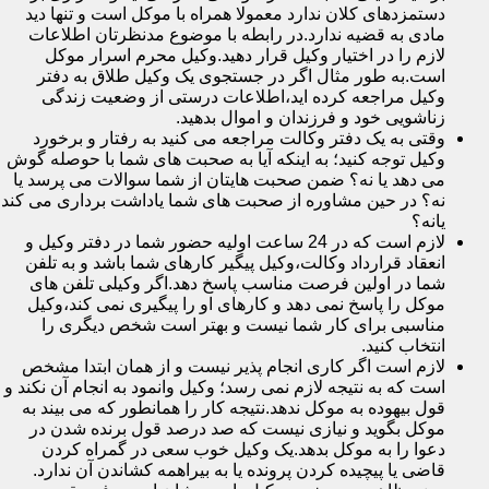
دستمزدهای کلان ندارد معمولا همراه با موکل است و تنها دید
مادی به قضیه ندارد.در رابطه با موضوع مدنظرتان اطلاعات
لازم را در اختیار وکیل قرار دهید.وکیل محرم اسرار موکل
است.به طور مثال اگر در جستجوی یک وکیل طلاق به دفتر
وکیل مراجعه کرده اید،اطلاعات درستی از وضعیت زندگی
زناشویی خود و فرزندان و اموال بدهید.
وقتی به یک دفتر وکالت مراجعه می کنید به رفتار و برخورد
وکیل توجه کنید؛ به اینکه آیا به صحبت های شما با حوصله گوش
می دهد یا نه؟ ضمن صحبت هایتان از شما سوالات می پرسد یا
نه؟ در حین مشاوره از صحبت های شما یاداشت برداری می کند
یانه؟
لازم است که در 24 ساعت اولیه حضور شما در دفتر وکیل و
انعقاد قرارداد وکالت،وکیل پیگیر کارهای شما باشد و به تلفن
شما در اولین فرصت مناسب پاسخ دهد.اگر وکیلی تلفن های
موکل را پاسخ نمی دهد و کارهای او را پیگیری نمی کند،وکیل
مناسبی برای کار شما نیست و بهتر است شخص دیگری را
انتخاب کنید.
لازم است اگر کاری انجام پذیر نیست و از همان ابتدا مشخص
است که به نتیجه لازم نمی رسد؛ وکیل وانمود به انجام آن نکند و
قول بیهوده به موکل ندهد.نتیجه کار را همانطور که می بیند به
موکل بگوید و نیازی نیست که صد درصد قول برنده شدن در
دعوا را به موکل بدهد.یک وکیل خوب سعی در گمراه کردن
قاضی یا پیچیده کردن پرونده یا به بیراهمه کشاندن آن ندارد.