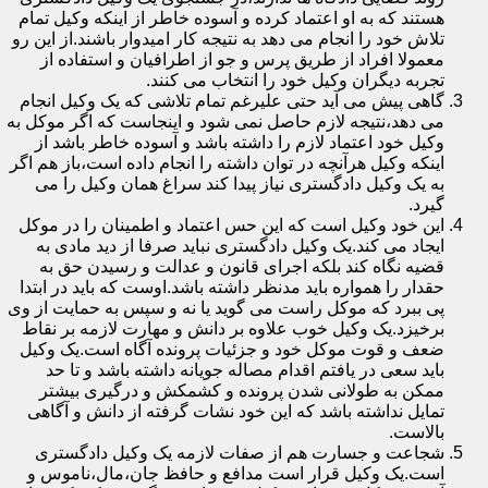
هستند که به او اعتماد کرده و آسوده خاطر از اینکه وکیل تمام
تلاش خود را انجام می دهد به نتیجه کار امیدوار باشند.از این رو
معمولا افراد از طریق پرس و جو از اطرافیان و استفاده از
تجربه دیگران وکیل خود را انتخاب می کنند.
گاهی پیش می آید حتی علیرغم تمام تلاشی که یک وکیل انجام
می دهد،نتیجه لازم حاصل نمی شود و اینجاست که اگر موکل به
وکیل خود اعتماد لازم را داشته باشد و آسوده خاطر باشد از
اینکه وکیل هرآنچه در توان داشته را انجام داده است،باز هم اگر
به یک وکیل دادگستری نیاز پیدا کند سراغ همان وکیل را می
گیرد.
این خود وکیل است که این حس اعتماد و اطمینان را در موکل
ایجاد می کند.یک وکیل دادگستری نباید صرفا از دید مادی به
قضیه نگاه کند بلکه اجرای قانون و عدالت و رسیدن حق به
حقدار را همواره باید مدنظر داشته باشد.اوست که باید در ابتدا
پی ببرد که موکل راست می گوید یا نه و سپس به حمایت از وی
برخیزد.یک وکیل خوب علاوه بر دانش و مهارت لازمه بر نقاط
ضعف و قوت موکل خود و جزئیات پرونده آگاه است.یک وکیل
باید سعی در یافتم اقدام مصاله جویانه داشته باشد و تا حد
ممکن به طولانی شدن پرونده و کشمکش و درگیری بیشتر
تمایل نداشته باشد که این خود نشات گرفته از دانش و آگاهی
بالاست.
شجاعت و جسارت هم از صفات لازمه یک وکیل دادگستری
است.یک وکیل قرار است مدافع و حافظ جان،مال،ناموس و