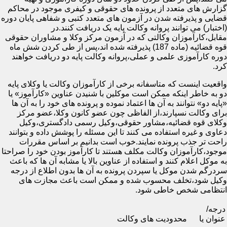
گزارش های متعدد از پرونده های حقوقی و کیفری موجود در محاکم
قضایی و پذیرفته شدن در آزمون های متعدد کتبی و شفاهی پایان دوره
(اختبار) می توانند پروانه وکالت پایه یک دریافت کنند.در
مقابل،کارآموزان وکالتی که در آزمون مرکز وکلا و مشاوران حقوقی
قوه قضائیه (ماده 187) پذیرفته شده اند،پس از طی کردن شش ماه
دوره کارآموزی علمی و عملی،پروانه وکالت پایه دو دریافت خواهند
کرد.
واقعیت اینست که متاسفانه برخی از کارآموزان وکالت یا وکلای پایه
دو به خاطر اینکه ممکن است موکلین با شنیدن عناوین «کارآموز» یا
«پایه دو» نتوانند به آن ها اعتماد نموده و پرونده های خود را به آن ها
برای وکالت نسپارند،از الفاظی چون عضو کانون وکلا،عضو مرکز
وکلای قوه قضائیه،مشاور حقوقی،وکیل رسمی دادگستری،وکیل
دعاوی و غیره استفاده می کنند تا این مسئله را پوشش داده و بتوانند
راحت تر جذب پرونده نمایند.خوب است بدانیم بر اساس مقررات
موجود،کارآموزان وکالت مکلف هستند تا کارآموز بودن خود را صراحتا
به موکل اعلام کنند و استفاده از عناوین بالا یا مشابه آن ها که باعث
سردرگم شدن موکل یا سپردن پرونده به آن ها بدون اطلاع از درجه
وکیل شود،تخلف محسوب شده و ممکن است باعث مجازت های
انتظامی شخص خاطی شود.
درجه/
عنوان یا
محدودیت های وکالت