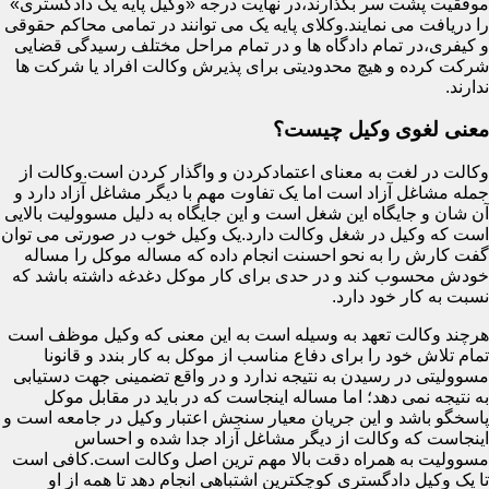
موفقیت پشت سر بگذارند،در نهایت درجه «وکیل پایه یک دادگستری»
را دریافت می نمایند.وکلای پایه یک می توانند در تمامی محاکم حقوقی
و کیفری،در تمام دادگاه ها و در تمام مراحل مختلف رسیدگی قضایی
شرکت کرده و هیچ محدودیتی برای پذیرش وکالت افراد یا شرکت ها
ندارند.
معنی لغوی وکیل چیست؟
وکالت در لغت به معنای اعتمادکردن و واگذار کردن است.وکالت از
جمله مشاغل آزاد است اما یک تفاوت مهم با دیگر مشاغل آزاد دارد و
آن شان و جایگاه این شغل است و این جایگاه به دلیل مسوولیت بالایی
است که وکیل در شغل وکالت دارد.یک وکیل خوب در صورتی می توان
گفت کارش را به نحو احسنت انجام داده که مساله موکل را مساله
خودش محسوب کند و در حدی برای کار موکل دغدغه داشته باشد که
نسبت به کار خود دارد.
هرچند وکالت تعهد به وسیله است به این معنی که وکیل موظف است
تمام تلاش خود را برای دفاع مناسب از موکل به کار بندد و قانونا
مسوولیتی در رسیدن به نتیجه ندارد و در واقع تضمینی جهت دستیابی
به نتیجه نمی دهد؛ اما مساله اینجاست که در باید در مقابل موکل
پاسخگو باشد و این جریان معیار سنجش اعتبار وکیل در جامعه است و
اینجاست که وکالت از دیگر مشاغل آزاد جدا شده و احساس
مسوولیت به همراه دقت بالا مهم ترین اصل وکالت است.کافی است
تا یک وکیل دادگستری کوچکترین اشتباهی انجام دهد تا همه از او