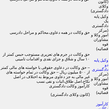
(کانون
وکلای
دادگستری)
وکیل پایه
یک
دادگستری
(مرکز
حق وکالت در همه دعاوی،محاکم و مراحل دادرسی
امور وکلا و
مشاوران
قوه
قضائیه)
حق وکالت در جرم های تعزیری مستوجب حبس کمتر از
۱۰ سال و شلاق و جزای نقدی و اقدامات تامینی
وکیل پایه
دو
– حق وکالت در دعاوی حقوقی با خواسته های مالی کمتر
دادگستری
از ۵۰۰ میلیون ریال – حق وکالت در تمام خواسته های
(مرکز
غیر مالی به جز دعاوی مربوط به اختلاف در اصل
امور وکلا و
نکاح،اصل طلاق،اثبات و نفی نسب
مشاوران
کارآموز وکالت دادگستری
قوه
قضائیه)
(کانون وکلای دادگستری)
کارآموز
وکالت