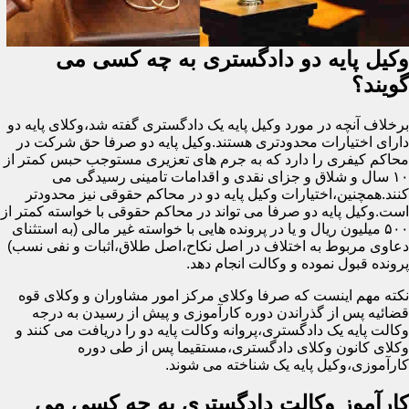
وکیل پایه دو دادگستری به چه کسی می
گویند؟
برخلاف آنچه در مورد وکیل پایه یک دادگستری گفته شد،وکلای پایه دو
دارای اختیارات محدودتری هستند.وکیل پایه دو صرفا حق شرکت در
محاکم کیفری را دارد که به جرم های تعزیری مستوجب حبس کمتر از
۱۰ سال و شلاق و جزای نقدی و اقدامات تامینی رسیدگی می
کنند.همچنین،اختیارات وکیل پایه دو در محاکم حقوقی نیز محدودتر
است.وکیل پایه دو صرفا می تواند در محاکم حقوقی با خواسته کمتر از
۵۰۰ میلیون ریال و یا در پرونده هایی با خواسته غیر مالی (به استثنای
دعاوی مربوط به اختلاف در اصل نکاح،اصل طلاق،اثبات و نفی نسب)
پرونده قبول نموده و وکالت انجام دهد.
نکته مهم اینست که صرفا وکلای مرکز امور مشاوران و وکلای قوه
قضائیه پس از گذراندن دوره کارآموزی و پیش از رسیدن به درجه
وکالت پایه یک دادگستری،پروانه وکالت پایه دو را دریافت می کنند و
وکلای کانون وکلای دادگستری،مستقیما پس از طی دوره
کارآموزی،وکیل پایه یک شناخته می شوند.
کارآموز وکالت دادگستری به چه کسی می