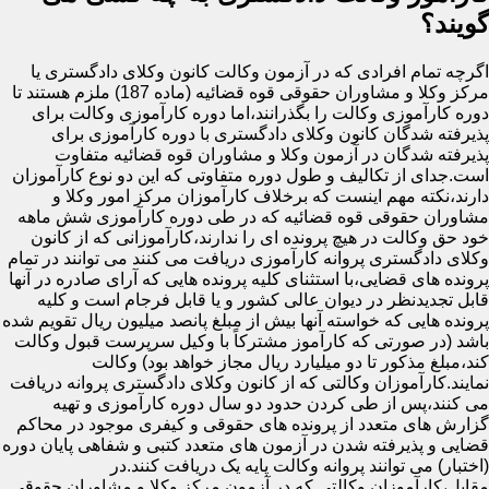
گویند؟
اگرچه تمام افرادی که در آزمون وکالت کانون وکلای دادگستری یا
مرکز وکلا و مشاوران حقوقی قوه قضائیه (ماده 187) ملزم هستند تا
دوره کارآموزی وکالت را بگذرانند،اما دوره کارآموزی وکالت برای
پذیرفته شدگان کانون وکلای دادگستری با دوره کارآموزی برای
پذیرفته شدگان در آزمون وکلا و مشاوران قوه قضائیه متفاوت
است.جدای از تکالیف و طول دوره متفاوتی که این دو نوع کارآموزان
دارند،نکته مهم اینست که برخلاف کارآموزان مرکز امور وکلا و
مشاوران حقوقی قوه قضائیه که در طی دوره کارآموزی شش ماهه
خود حق وکالت در هیچ پرونده ای را ندارند،کارآموزانی که از کانون
وکلای دادگستری پروانه کارآموزی دریافت می کنند می توانند در تمام
پرونده های قضایی،با استثنای کلیه پرونده هایی که آرای صادره در آنها
قابل تجدیدنظر در دیوان عالی کشور و یا قابل فرجام است و کلیه
پرونده هایی که خواسته آنها بیش از مبلغ پانصد میلیون ریال تقویم شده
باشد (در صورتی که کارآموز مشترکاً با وکیل سرپرست قبول وکالت
کند،مبلغ مذکور تا دو میلیارد ریال مجاز خواهد بود) وکالت
نمایند.کارآموزان وکالتی که از کانون وکلای دادگستری پروانه دریافت
می کنند،پس از طی کردن حدود دو سال دوره کارآموزی و تهیه
گزارش های متعدد از پرونده های حقوقی و کیفری موجود در محاکم
قضایی و پذیرفته شدن در آزمون های متعدد کتبی و شفاهی پایان دوره
(اختبار) می توانند پروانه وکالت پایه یک دریافت کنند.در
مقابل،کارآموزان وکالتی که در آزمون مرکز وکلا و مشاوران حقوقی