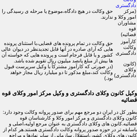
دادگستری
(مرکز
حق وکالت در هیچ دادگاه،موضوع یا مرحله ی رسیدگی را
امور وکلا و
ندارند.
مشاوران
قوه
قضائیه)
کارآموز
حق وکالت در تمام پرونده های قضایی،با استثنای پرونده
وکالت
هایی که آرای صادره در آنها قابل تجدیدنظر در دیوان عالی
دادگستری
کشور و یا قابل فرجام است و پرونده هایی که خواسته آن
ها بیش از مبلغ پانصد میلیون ریال تقویم شده باشد.
(کانون
(در صورتی که کارآموز مشترکاً با وکیل سرپرست قبول
وکلای
وکالت کند،مبلغ مذکور تا دو میلیارد ریال مجاز خواهد
دادگستری)
بود.)
وکیل کانون وکلای دادگستری و وکیل مرکز امور وکلای قوه
قضائیه
بطور کل در ایران دو مرجع مهم برای صدور پروانه وکالت وجود دارد:
کانون وکلای دادگستری و مرکز امور وکلا و کارشناسان قوه
قضائیه.کانون های وکلای دادگستری به عنوان مرجع اولیه،اصلی و
باسابقه تر در حوزه صدور پروانه وکالت دادگستری هستند.هر کدام از
کانون های وکلای کشور،استقلال سازمانی از سایر نهادها و مراجع