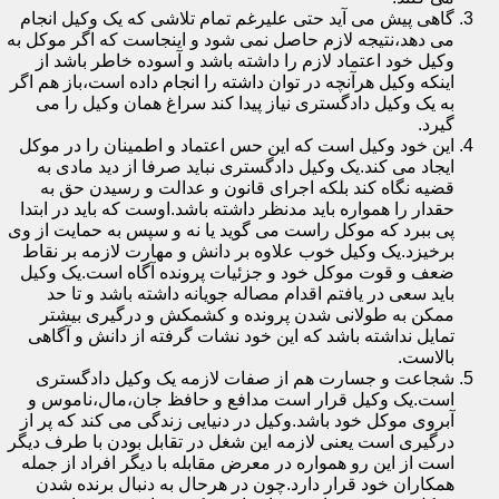
گاهی پیش می آید حتی علیرغم تمام تلاشی که یک وکیل انجام
می دهد،نتیجه لازم حاصل نمی شود و اینجاست که اگر موکل به
وکیل خود اعتماد لازم را داشته باشد و آسوده خاطر باشد از
اینکه وکیل هرآنچه در توان داشته را انجام داده است،باز هم اگر
به یک وکیل دادگستری نیاز پیدا کند سراغ همان وکیل را می
گیرد.
این خود وکیل است که این حس اعتماد و اطمینان را در موکل
ایجاد می کند.یک وکیل دادگستری نباید صرفا از دید مادی به
قضیه نگاه کند بلکه اجرای قانون و عدالت و رسیدن حق به
حقدار را همواره باید مدنظر داشته باشد.اوست که باید در ابتدا
پی ببرد که موکل راست می گوید یا نه و سپس به حمایت از وی
برخیزد.یک وکیل خوب علاوه بر دانش و مهارت لازمه بر نقاط
ضعف و قوت موکل خود و جزئیات پرونده آگاه است.یک وکیل
باید سعی در یافتم اقدام مصاله جویانه داشته باشد و تا حد
ممکن به طولانی شدن پرونده و کشمکش و درگیری بیشتر
تمایل نداشته باشد که این خود نشات گرفته از دانش و آگاهی
بالاست.
شجاعت و جسارت هم از صفات لازمه یک وکیل دادگستری
است.یک وکیل قرار است مدافع و حافظ جان،مال،ناموس و
آبروی موکل خود باشد.وکیل در دنیایی زندگی می کند که پر از
درگیری است یعنی لازمه این شغل در تقابل بودن با طرف دیگر
است از این رو همواره در معرض مقابله با دیگر افراد از جمله
همکاران خود قرار دارد.چون در هرحال به دنبال برنده شدن