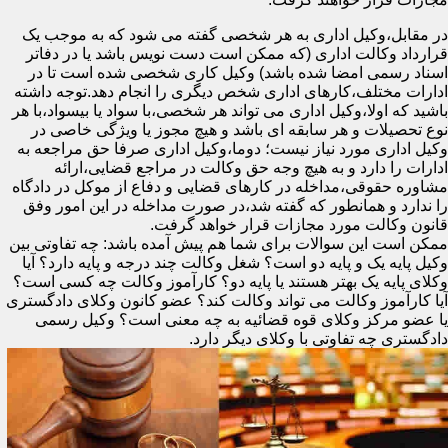
در مقابل،وکیل اداری به هر شخصی گفته می شود که به موجب یک
قرارداد وکالت اداری (که ممکن است دست نویس باشد یا در دفاتر
اسناد رسمی امضا شده باشد) وکیل کاری شخصی شده است تا در
ادارات مختلف،کارهای اداری شخص دیگری را انجام دهد.توجه داشته
باشید که اولا،وکیل اداری می تواند هر شخصی،با سواد یا بیسواد،با هر
نوع تحصیلات و هر سابقه ای باشد و هیچ مجوز یا ویژگی خاصی در
وکیل اداری مورد نیاز نیست؛ دوما،وکیل اداری صرفا حق مراجعه به
ادارات را دارد و به هیچ وجه حق وکالت در مراجع قضایی،ارائه
مشاوره حقوقی،مداخله در کارهای قضایی و دفاع از موکل در دادگاه
را ندارد و همانطور که گفته شد،در صورت مداخله در این امور وفق
قانون وکالت مورد مجازات قرار خواهد گرفت.
ممکن است این سوالات برای شما هم پیش آمده باشد: چه تفاوتی بین
وکیل پایه یک و پایه دو است؟ شغل وکالت چند درجه و پایه دارد؟ آیا
وکلای پایه یک بهتر هستند یا پایه دو؟ کارآموز وکالت چه کسی است؟
آیا کارآموز وکالت می تواند وکالت کند؟ عضو کانون وکلای دادگستری
یا عضو مرکز وکلای قوه قضائیه به چه معنی است؟ وکیل رسمی
دادگستری چه تفاوتی با وکلای دیگر دارد.