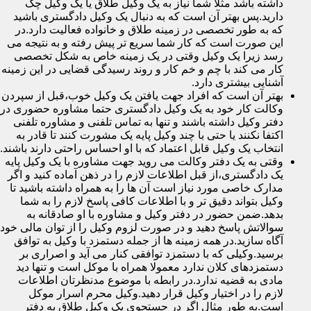
داشته باشد مثلا شما نیاز به یک وکیل طلاق یا یک وکیل چک
دارید.پس بهتر آن است که به دنبال یک وکیل دادگستری باشید
که به طور تخصصی در زمینه طلاق و خانواده فعالیت دارد.در
این صورت است که کار شما سریع تر پیش رفته و به نتیجه می
رسد زیرا یک وکیل وقتی در یک زمینه خاص به شکل تخصصی
کار می کند با چم و خم کار و روند رسیدگی قضایی در این زمینه
آشنایی بیشتری دارد.
بهتر آن است که افراد جهت یافتن یک وکیل خوب،قبل از سپردن
وکالت کار خود به یک وکیل دادگستری حتما مشاوره حضوری در
دفتر وکیل داشته باشند و تنها به تماس تلفنی و مشاوره تلفنی
اکتفا نکنند یا حتی با چند وکیل پایه یک مشورت کنند تا قادر به
انتخاب یک وکیل قابل اعتماد که با او احساس راحتی دارند باشند.
وقتی به یک دفتر وکالت می روید جهت مشاوره با یک وکیل پایه
یک دادگستری،از قبل اطلاعات لازم را در ذهن آماده کنید و اگر
مدارک خاصی مورد نیاز است آن ها را به همراه داشته باشید تا
وکیل بتواند دقیق تر و با اطلاعات کافی پاسخ لازم را به شما
بدهد.ضمن حضور در دفتر وکیل و مشاوره با او صادقانه به
سوالاتش پاسخ دهید و در صورت لزوم وکیل را از توان مالی خود
آگاه سازید.در همه زمینه ها از جمله دستمزد با وکیل به توافق
برسید.وکیلی که با دستمزد توافقی کنار می آید و اصراری بر
دستمزدهای کلان ندارد معمولا همراه با موکل است و تنها دید
مادی به قضیه ندارد.در رابطه با موضوع مدنظرتان اطلاعات
لازم را در اختیار وکیل قرار دهید.وکیل محرم اسرار موکل
است.به طور مثال اگر در جستجوی یک وکیل طلاق به دفتر