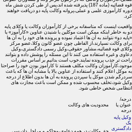
قوه قضائیه (ماده 187) پذیرفته شده اند،پس از طی کردن شش ماه
دوره کارآموزی علمی و عملی،پروانه وکالت پایه دو دریافت خواهند
کرد.
واقعیت اینست که متاسفانه برخی از کارآموزان وکالت یا وکلای پایه
دو به خاطر اینکه ممکن است موکلین با شنیدن عناوین «کارآموز» یا
«پایه دو» نتوانند به آن ها اعتماد نموده و پرونده های خود را به آن ها
برای وکالت نسپارند،از الفاظی چون عضو کانون وکلا،عضو مرکز
وکلای قوه قضائیه،مشاور حقوقی،وکیل رسمی دادگستری،وکیل
دعاوی و غیره استفاده می کنند تا این مسئله را پوشش داده و بتوانند
راحت تر جذب پرونده نمایند.خوب است بدانیم بر اساس مقررات
موجود،کارآموزان وکالت مکلف هستند تا کارآموز بودن خود را صراحتا
به موکل اعلام کنند و استفاده از عناوین بالا یا مشابه آن ها که باعث
سردرگم شدن موکل یا سپردن پرونده به آن ها بدون اطلاع از درجه
وکیل شود،تخلف محسوب شده و ممکن است باعث مجازت های
انتظامی شخص خاطی شود.
درجه/
عنوان یا
محدودیت های وکالت
درجه
وکیل پایه
یک
دادگستری
حق وکالت در همه دعاوی،محاکم و مراحل دادرسی