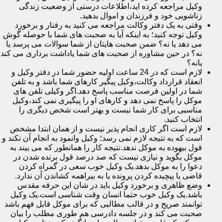
وکیل مراجعه کرده اید،اطلاعات درستی از وضعیت زندگی
زناشویی خود و فرزندان و اموال بدهید.
وقتی به یک دفتر وکالت مراجعه می کنید به رفتار و برخورد
وکیل توجه کنید؛ به اینکه آیا به صحبت های شما با حوصله گوش
می دهد یا نه؟ ضمن صحبت هایتان از شما سوالات می پرسد یا
نه؟ در حین مشاوره از صحبت های شما یاداشت برداری می کند
یانه؟
لازم است که در 24 ساعت اولیه حضور شما در دفتر وکیل و
انعقاد قرارداد وکالت،وکیل پیگیر کارهای شما باشد و به تلفن
شما در اولین فرصت مناسب پاسخ دهد.اگر وکیلی تلفن های
موکل را پاسخ نمی دهد و کارهای او را پیگیری نمی کند،وکیل
مناسبی برای کار شما نیست و بهتر است شخص دیگری را
انتخاب کنید.
لازم است اگر کاری انجام پذیر نیست و از همان ابتدا مشخص
است که به نتیجه لازم نمی رسد؛ وکیل وانمود به انجام آن نکند و
قول بیهوده به موکل ندهد.نتیجه کار را همانطور که می بیند به
موکل بگوید و نیازی نیست که صد درصد قول برنده شدن در
دعوا را به موکل بدهد.یک وکیل خوب سعی در گمراه کردن
قاضی یا پیچیده کردن پرونده یا به بیراهمه کشاندن آن ندارد.
وضع ظاهری و برخورد وکیل باید در شان این حرفه مقدس
باشد.یک وکیل خوب حتما انسان وقت شناسی است.یک وکیل
توانمند صریح و در قالب مطالبی که برای موکل قابل فهم باشد
صحبت می کند و در جلسه دادرسی هم طوری مطلب را بیان