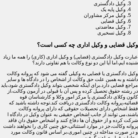
وکیل دادگستری
وکیل پایه یک
وکیل مرکز مشاوران
وکیل قضایی
وکیل معاضدتی
وکیل تسخیری
وکیل قضایی و وکیل اداری چه کسی است؟
عبارت وکیل دادگستری (قضایی) و وکیل اداری (کاری) را همه ما زیاد
شنیده ایم،اما آیا این دو نوع وکالت با هم تفاوتی دارند؟
وکیل دادگستری یا قضایی به وکیلی گفته می شود که پروانه وکالت
داشته و به همین علت حق وکالت از اشخاص را در دادگاه ها و سایر
مراجع قضایی دارد.برای اینکه شخصی بتواند وکیل دادگستری شود،باید
در رشته حقوق تحصیل کرده و پس آن با قبولی در آزمون وکالت،از
کانون وکلای دادگستری یا مرکز امور وکلا و کارشناسان قوه
قضائیه،پروانه وکالت دادگستری دریافت کند.توجه داشته باشید که
فقط اشخاص دارای تحصیلات حقوقی که دارای پروانه وکالت
باشند،می توانند از جانب اشخاص حقیقی به عنوان وکیل در دادگاه ا
شرکت کرده و از حقوق آن ها دفاع کنند و اشخاص حقوق دانِ فاقد
پروانه وکالت،جز در موارد استثنائی،حق چنین کاری را نخواهند داشت
و در صورت مداخله در چنین اموری،بر اساس قانون وکالت مورد
مجازات قرار خواهند گرفت.