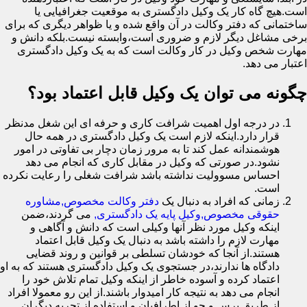
است.هیچ گاه کار یک وکیل دادگستری به موقعیت جغرافیایی یا
ساختمانی که دفتر وکالت در آن واقع شده و یا ظواهر دیگری که برای
برخی مشاغل دیگر لازم و ضروری است،وابسته نیست.بلکه دانش و
مهارت شخص وکیل در کار وکالت است که به یک وکیل دادگستری
اعتبار می دهد.
چگونه می توان یک وکیل قابل اعتماد بود؟
در درجه اول اهمیت شرافت کاری و حرفه ای این شغل مدنظر
قرار دارد.اینکه لازم است یک وکیل دادگستری در همه حال
هوشمندانه عمل کند تا به مرور زمان دچار بی تفاوتی در امور
نشود.در صورتی که وکیل در مقابل کاری که انجام می دهد
احساس مسوولیت نداشته باشد شرافت شغلی را رعایت نکرده
است.
زمانی که افراد به دنبال یک
دفتر وکالت مخصوص,مشاوره
حقوقی مخصوص,وکیل پایه یک دادگستری,
می گردند،ضمن
اینکه وکیل مورد نظر آنها وکیلی است که دانش و آگاهی و
مهارت لازم را داشته باشد به دنبال یک وکیل قابل اعتماد
هستند.از آنجا که خودشان تسلطی بر قوانین و روند قضایی
دادگاه ها ندارند،در جستجوی یک وکیل دادگستری هستند که به او
اعتماد کرده و آسوده خاطر از اینکه وکیل تمام تلاش خود را
انجام می دهد به نتیجه کار امیدوار باشند.از این رو معمولا افراد
از طریق پرس و جو از اطرافیان و استفاده از تجربه دیگران