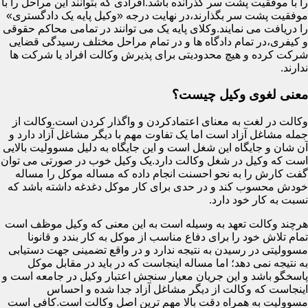
را با موفقیت پشت سر گذرانده باشد.افرادی که بتوانند این مراحل را با
موفقیت پشت سر بگذارند،در نهایت درجه «وکیل پایه یک دادگستری»
را دریافت می نمایند.وکلای پایه یک می توانند در تمامی محاکم حقوقی
و کیفری،در تمام دادگاه ها و در تمام مراحل مختلف رسیدگی قضایی
شرکت کرده و هیچ محدودیتی برای پذیرش وکالت افراد یا شرکت ها
ندارند.
معنی لغوی وکیل چیست؟
وکالت در لغت به معنای اعتمادکردن و واگذار کردن است.وکالت از
جمله مشاغل آزاد است اما یک تفاوت مهم با دیگر مشاغل آزاد دارد و
آن شان و جایگاه این شغل است و این جایگاه به دلیل مسوولیت بالایی
است که وکیل در شغل وکالت دارد.یک وکیل خوب در صورتی می توان
گفت کارش را به نحو احسنت انجام داده که مساله موکل را مساله
خودش محسوب کند و در حدی برای کار موکل دغدغه داشته باشد که
نسبت به کار خود دارد.
هرچند وکالت تعهد به وسیله است به این معنی که وکیل موظف است
تمام تلاش خود را برای دفاع مناسب از موکل به کار بندد و قانونا
مسوولیتی در رسیدن به نتیجه ندارد و در واقع تضمینی جهت دستیابی
به نتیجه نمی دهد؛ اما مساله اینجاست که در باید در مقابل موکل
پاسخگو باشد و این جریان معیار سنجش اعتبار وکیل در جامعه است و
اینجاست که وکالت از دیگر مشاغل آزاد جدا شده و احساس
مسوولیت به همراه دقت بالا مهم ترین اصل وکالت است.کافی است