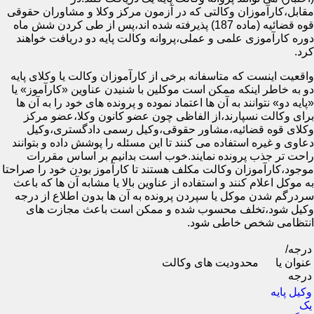
مقابل،کارآموزان وکالتی که در آزمون مرکز وکلا و مشاوران حقوقی
قوه قضائیه (ماده 187) پذیرفته شده اند،پس از طی کردن شش ماه
دوره کارآموزی علمی و عملی،پروانه وکالت پایه دو دریافت خواهند
کرد.
واقعیت اینست که متاسفانه برخی از کارآموزان وکالت یا وکلای پایه
دو به خاطر اینکه ممکن است موکلین با شنیدن عناوین «کارآموز» یا
«پایه دو» نتوانند به آن ها اعتماد نموده و پرونده های خود را به آن ها
برای وکالت نسپارند،از الفاظی چون عضو کانون وکلا،عضو مرکز
وکلای قوه قضائیه،مشاور حقوقی،وکیل رسمی دادگستری،وکیل
دعاوی و غیره استفاده می کنند تا این مسئله را پوشش داده و بتوانند
راحت تر جذب پرونده نمایند.خوب است بدانیم بر اساس مقررات
موجود،کارآموزان وکالت مکلف هستند تا کارآموز بودن خود را صراحتا
به موکل اعلام کنند و استفاده از عناوین بالا یا مشابه آن ها که باعث
سردرگم شدن موکل یا سپردن پرونده به آن ها بدون اطلاع از درجه
وکیل شود،تخلف محسوب شده و ممکن است باعث مجازت های
انتظامی شخص خاطی شود.
درجه/
عنوان یا
محدودیت های وکالت
درجه
وکیل پایه
یک