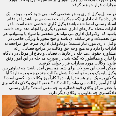
مجازات قرار خواهند گرفت.
در مقابل،وکیل اداری به هر شخصی گفته می شود که به موجب یک
قرارداد وکالت اداری (که ممکن است دست نویس باشد یا در دفاتر
اسناد رسمی امضا شده باشد) وکیل کاری شخصی شده است تا در
ادارات مختلف،کارهای اداری شخص دیگری را انجام دهد.توجه داشته
باشید که اولا،وکیل اداری می تواند هر شخصی،با سواد یا بیسواد،با هر
نوع تحصیلات و هر سابقه ای باشد و هیچ مجوز یا ویژگی خاصی در
وکیل اداری مورد نیاز نیست؛ دوما،وکیل اداری صرفا حق مراجعه به
ادارات را دارد و به هیچ وجه حق وکالت در مراجع قضایی،ارائه
مشاوره حقوقی،مداخله در کارهای قضایی و دفاع از موکل در دادگاه
را ندارد و همانطور که گفته شد،در صورت مداخله در این امور وفق
قانون وکالت مورد مجازات قرار خواهد گرفت.
ممکن است این سوالات برای شما هم پیش آمده باشد: چه تفاوتی بین
وکیل پایه یک و پایه دو است؟ شغل وکالت چند درجه و پایه دارد؟ آیا
وکلای پایه یک بهتر هستند یا پایه دو؟ کارآموز وکالت چه کسی است؟
آیا کارآموز وکالت می تواند وکالت کند؟ عضو کانون وکلای دادگستری
یا عضو مرکز وکلای قوه قضائیه به چه معنی است؟ وکیل رسمی
دادگستری چه تفاوتی با وکلای دیگر دارد.