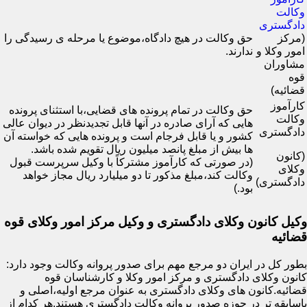
وکالت
دادگستری
(مرکز
حق وکالت در هیچ دادگاه،موضوع یا مرحله ی رسیدگی را
امور وکلا و
ندارند.
مشاوران
قوه
قضائیه)
کارآموز
حق وکالت در تمام پرونده های قضایی،با استثنای پرونده
وکالت
هایی که آرای صادره در آنها قابل تجدیدنظر در دیوان عالی
دادگستری
کشور و یا قابل فرجام است و پرونده هایی که خواسته آن
ها بیش از مبلغ پانصد میلیون ریال تقویم شده باشد.
(کانون
(در صورتی که کارآموز مشترکاً با وکیل سرپرست قبول
وکلای
وکالت کند،مبلغ مذکور تا دو میلیارد ریال مجاز خواهد
دادگستری)
بود.)
وکیل کانون وکلای دادگستری و وکیل مرکز امور وکلای قوه
قضائیه
بطور کل در ایران دو مرجع مهم برای صدور پروانه وکالت وجود دارد:
کانون وکلای دادگستری و مرکز امور وکلا و کارشناسان قوه
قضائیه.کانون های وکلای دادگستری به عنوان مرجع اولیه،اصلی و
باسابقه تر در حوزه صدور پروانه وکالت دادگستری هستند.هر کدام از