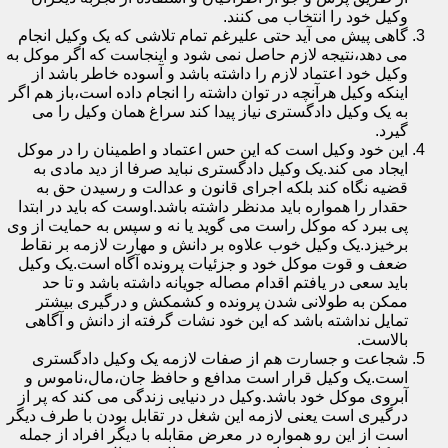
وکیل خود را انتخاب می کنند.
گاهی پیش می آید حتی علیرغم تمام تلاشی که یک وکیل انجام
می دهد،نتیجه لازم حاصل نمی شود و اینجاست که اگر موکل به
وکیل خود اعتماد لازم را داشته باشد و آسوده خاطر باشد از
اینکه وکیل هرآنچه در توان داشته را انجام داده است،باز هم اگر
به یک وکیل دادگستری نیاز پیدا کند سراغ همان وکیل را می
گیرد.
این خود وکیل است که این حس اعتماد و اطمینان را در موکل
ایجاد می کند.یک وکیل دادگستری نباید صرفا از دید مادی به
قضیه نگاه کند بلکه اجرای قانون و عدالت و رسیدن حق به
حقدار را همواره باید مدنظر داشته باشد.اوست که باید در ابتدا
پی ببرد که موکل راست می گوید یا نه و سپس به حمایت از وی
برخیزد.یک وکیل خوب علاوه بر دانش و مهارت لازمه بر نقاط
ضعف و قوت موکل خود و جزئیات پرونده آگاه است.یک وکیل
باید سعی در یافتم اقدام مصاله جویانه داشته باشد و تا حد
ممکن به طولانی شدن پرونده و کشمکش و درگیری بیشتر
تمایل نداشته باشد که این خود نشات گرفته از دانش و آگاهی
بالاست.
شجاعت و جسارت هم از صفات لازمه یک وکیل دادگستری
است.یک وکیل قرار است مدافع و حافظ جان،مال،ناموس و
آبروی موکل خود باشد.وکیل در دنیایی زندگی می کند که پر از
درگیری است یعنی لازمه این شغل در تقابل بودن با طرف دیگر
است از این رو همواره در معرض مقابله با دیگر افراد از جمله