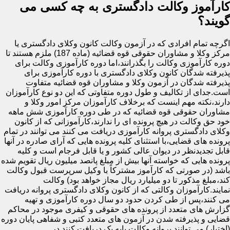
کارآموز وکالت دادگستری به چه کسی می
گویند؟
اگرچه تمام افرادی که در آزمون وکالت کانون وکلای دادگستری یا
مرکز وکلا و مشاوران حقوقی قوه قضائیه (ماده 187) ملزم هستند تا
دوره کارآموزی وکالت را بگذرانند،اما دوره کارآموزی وکالت برای
پذیرفته شدگان کانون وکلای دادگستری با دوره کارآموزی برای
پذیرفته شدگان در آزمون وکلا و مشاوران قوه قضائیه متفاوت
است.جدای از تکالیف و طول دوره متفاوتی که این دو نوع کارآموزان
دارند،نکته مهم اینست که برخلاف کارآموزان مرکز امور وکلا و
مشاوران حقوقی قوه قضائیه که در طی دوره کارآموزی شش ماهه
خود حق وکالت در هیچ پرونده ای را ندارند،کارآموزانی که از کانون
وکلای دادگستری پروانه کارآموزی دریافت می کنند می توانند در تمام
پرونده های قضایی،با استثنای کلیه پرونده هایی که آرای صادره در آنها
قابل تجدیدنظر در دیوان عالی کشور و یا قابل فرجام است و کلیه
پرونده هایی که خواسته آنها بیش از مبلغ پانصد میلیون ریال تقویم شده
باشد (در صورتی که کارآموز مشترکاً با وکیل سرپرست قبول وکالت
کند،مبلغ مذکور تا دو میلیارد ریال مجاز خواهد بود) وکالت
نمایند.کارآموزان وکالتی که از کانون وکلای دادگستری پروانه دریافت
می کنند،پس از طی کردن حدود دو سال دوره کارآموزی و تهیه
گزارش های متعدد از پرونده های حقوقی و کیفری موجود در محاکم
قضایی و پذیرفته شدن در آزمون های متعدد کتبی و شفاهی پایان دوره
(اختبار) می توانند پروانه وکالت پایه یک دریافت کنند.در