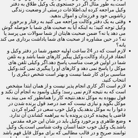
است.به طور مثال اگر در جستجوی یک وکیل طلاق به دفتر
وکیل مراجعه کرده اید،اطلاعات درستی از وضعیت زندگی
زناشویی خود و فرزندان و اموال بدهید.
وقتی به یک دفتر وکالت مراجعه می کنید به رفتار و برخورد
وکیل توجه کنید؛ به اینکه آیا به صحبت های شما با حوصله گوش
می دهد یا نه؟ ضمن صحبت هایتان از شما سوالات می پرسد یا
نه؟ در حین مشاوره از صحبت های شما یاداشت برداری می کند
یانه؟
لازم است که در 24 ساعت اولیه حضور شما در دفتر وکیل و
انعقاد قرارداد وکالت،وکیل پیگیر کارهای شما باشد و به تلفن
شما در اولین فرصت مناسب پاسخ دهد.اگر وکیلی تلفن های
موکل را پاسخ نمی دهد و کارهای او را پیگیری نمی کند،وکیل
مناسبی برای کار شما نیست و بهتر است شخص دیگری را
انتخاب کنید.
لازم است اگر کاری انجام پذیر نیست و از همان ابتدا مشخص
است که به نتیجه لازم نمی رسد؛ وکیل وانمود به انجام آن نکند و
قول بیهوده به موکل ندهد.نتیجه کار را همانطور که می بیند به
موکل بگوید و نیازی نیست که صد درصد قول برنده شدن در
دعوا را به موکل بدهد.یک وکیل خوب سعی در گمراه کردن
قاضی یا پیچیده کردن پرونده یا به بیراهمه کشاندن آن ندارد.
وضع ظاهری و برخورد وکیل باید در شان این حرفه مقدس
باشد.یک وکیل خوب حتما انسان وقت شناسی است.یک وکیل
توانمند صریح و در قالب مطالبی که برای موکل قابل فهم باشد