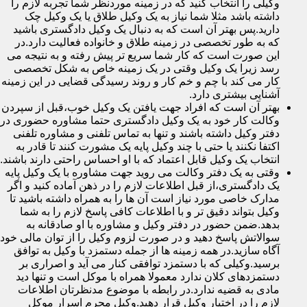
وکیلی را انتخاب کنید که در زمینه موردنظر شما تجربه لازم را
داشته باشد مثلا شما نیاز به یک وکیل طلاق یا یک وکیل چک
دارید.پس بهتر آن است که به دنبال یک وکیل دادگستری باشید
که به طور تخصصی در زمینه طلاق و خانواده فعالیت دارد.در
این صورت است که کار شما سریع تر پیش رفته و به نتیجه می
رسد زیرا یک وکیل وقتی در یک زمینه خاص به شکل تخصصی
کار می کند با چم و خم کار و روند رسیدگی قضایی در این زمینه
آشنایی بیشتری دارد.
بهتر آن است که افراد جهت یافتن یک وکیل خوب،قبل از سپردن
وکالت کار خود به یک وکیل دادگستری حتما مشاوره حضوری در
دفتر وکیل داشته باشند و تنها به تماس تلفنی و مشاوره تلفنی
اکتفا نکنند یا حتی با چند وکیل پایه یک مشورت کنند تا قادر به
انتخاب یک وکیل قابل اعتماد که با او احساس راحتی دارند باشند.
وقتی به یک دفتر وکالت می روید جهت مشاوره با یک وکیل پایه
یک دادگستری،از قبل اطلاعات لازم را در ذهن آماده کنید و اگر
مدارک خاصی مورد نیاز است آن ها را به همراه داشته باشید تا
وکیل بتواند دقیق تر و با اطلاعات کافی پاسخ لازم را به شما
بدهد.ضمن حضور در دفتر وکیل و مشاوره با او صادقانه به
سوالاتش پاسخ دهید و در صورت لزوم وکیل را از توان مالی خود
آگاه سازید.در همه زمینه ها از جمله دستمزد با وکیل به توافق
برسید.وکیلی که با دستمزد توافقی کنار می آید و اصراری بر
دستمزدهای کلان ندارد معمولا همراه با موکل است و تنها دید
مادی به قضیه ندارد.در رابطه با موضوع مدنظرتان اطلاعات
لازم را در اختیار وکیل قرار دهید.وکیل محرم اسرار موکل