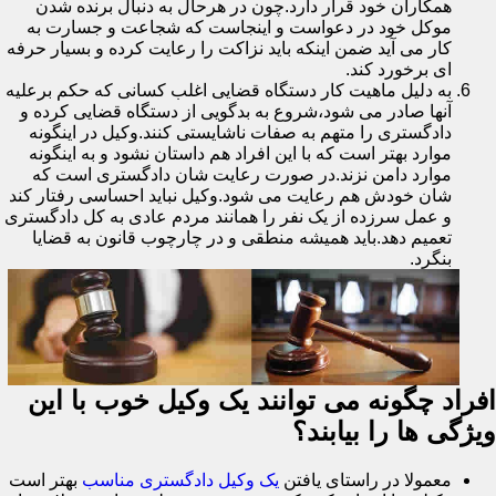
همکاران خود قرار دارد.چون در هرحال به دنبال برنده شدن
موکل خود در دعواست و اینجاست که شجاعت و جسارت به
کار می آید ضمن اینکه باید نزاکت را رعایت کرده و بسیار حرفه
ای برخورد کند.
به دلیل ماهیت کار دستگاه قضایی اغلب کسانی که حکم برعلیه
آنها صادر می شود،شروع به بدگویی از دستگاه قضایی کرده و
دادگستری را متهم به صفات ناشایستی کنند.وکیل در اینگونه
موارد بهتر است که با این افراد هم داستان نشود و به اینگونه
موارد دامن نزند.در صورت رعایت شان دادگستری است که
شان خودش هم رعایت می شود.وکیل نباید احساسی رفتار کند
و عمل سرزده از یک نفر را همانند مردم عادی به کل دادگستری
تعمیم دهد.باید همیشه منطقی و در چارچوب قانون به قضایا
بنگرد.
افراد چگونه می توانند یک وکیل خوب با این
ویژگی ها را بیابند؟
معمولا در راستای یافتن
یک وکیل دادگستری مناسب
بهتر است