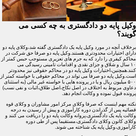
وکیل پایه دو دادگستری به چه کسی می
گویند؟
برخلاف آنچه در مورد وکیل پایه یک دادگستری گفته شد،وکلای پایه دو
دارای اختیارات محدودتری هستند.وکیل پایه دو صرفا حق شرکت در
محاکم کیفری را دارد که به جرم های تعزیری مستوجب حبس کمتر از
۱۰ سال و شلاق و جزای نقدی و اقدامات تامینی رسیدگی می
کنند.همچنین،اختیارات وکیل پایه دو در محاکم حقوقی نیز محدودتر
است.وکیل پایه دو صرفا می تواند در محاکم حقوقی با خواسته کمتر از
۵۰۰ میلیون ریال و یا در پرونده هایی با خواسته غیر مالی (به استثنای
دعاوی مربوط به اختلاف در اصل نکاح،اصل طلاق،اثبات و نفی نسب)
پرونده قبول نموده و وکالت انجام دهد.
نکته مهم اینست که صرفا وکلای مرکز امور مشاوران و وکلای قوه
قضائیه پس از گذراندن دوره کارآموزی و پیش از رسیدن به درجه
وکالت پایه یک دادگستری،پروانه وکالت پایه دو را دریافت می کنند و
وکلای کانون وکلای دادگستری،مستقیما پس از طی دوره
کارآموزی،وکیل پایه یک شناخته می شوند.