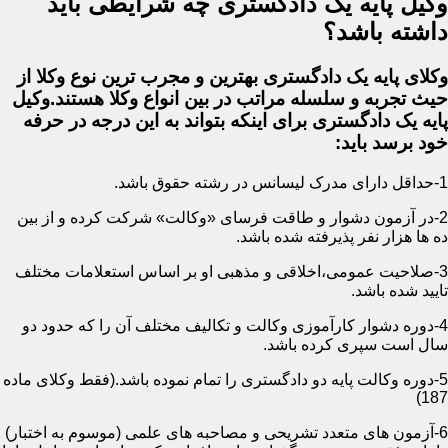
وکیل پایه یک دادگستری چه شرایطی باید
داشته باشد؟
وکلای پایه یک دادگستری بهترین و مجرب ترین نوع وکلا از
حیث تجربه و سلسله مراتب در بین انواع وکلا هستند.وکیل
پایه یک دادگستری برای اینکه بتواند به این درجه در حرفه
خود برسد باید:
1-حداقل دارای مدرک لیسانس در رشته حقوق باشد.
2-در آزمون دشوار و طاقت فرسای «وکالت» شرکت کرده و از بین
ده ها هزار نفر پذیرفته شده باشد.
3-صلاحیت عمومی،اخلاقی و مذهبی او بر اساس استعلامات مختلف
تایید شده باشد.
4-دوره دشوار کارآموزی وکالت و تکالیف مختلف آن را که حدود دو
سال است سپری کرده باشد.
5-دوره وکالت پایه دو دادگستری را تمام نموده باشد.(فقط وکلای ماده
187)
6-آزمون های متعدد تشریحی و مصاحبه های علمی (موسوم به اختبار)