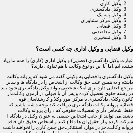
وکیل کاری
وکیل دادگستری
وکیل پایه یک
وکیل مرکز مشاوران
وکیل قضایی
وکیل معاضدتی
وکیل تسخیری
وکیل قضایی و وکیل اداری چه کسی است؟
عبارت وکیل دادگستری (قضایی) و وکیل اداری (کاری) را همه ما زیاد
شنیده ایم،اما آیا این دو نوع وکالت با هم تفاوتی دارند؟
وکیل دادگستری یا قضایی به وکیلی گفته می شود که پروانه وکالت
داشته و به همین علت حق وکالت از اشخاص را در دادگاه ها و سایر
مراجع قضایی دارد.برای اینکه شخصی بتواند وکیل دادگستری شود،باید
در رشته حقوق تحصیل کرده و پس آن با قبولی در آزمون وکالت،از
کانون وکلای دادگستری یا مرکز امور وکلا و کارشناسان قوه
قضائیه،پروانه وکالت دادگستری دریافت کند.توجه داشته باشید که
فقط اشخاص دارای تحصیلات حقوقی که دارای پروانه وکالت
باشند،می توانند از جانب اشخاص حقیقی به عنوان وکیل در دادگاه ا
شرکت کرده و از حقوق آن ها دفاع کنند و اشخاص حقوق دانِ فاقد
پروانه وکالت،جز در موارد استثنائی،حق چنین کاری را نخواهند داشت
و در صورت مداخله در چنین اموری،بر اساس قانون وکالت مورد