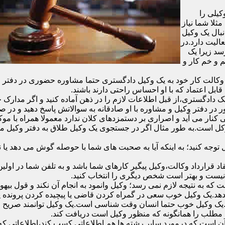
یلی را
ثلا شما نیاز
نبال یک وکیل
الیت دارد.در
سد زیرا یک
 و خم کار و
الت کار خود به یک وکیل دادگستری حتما مشاوره حضوری در دفتر وکیل د
قابل اعتماد که با او احساس راحتی دارند باشند.
دادگستری،از قبل اطلاعات لازم را در ذهن آماده کنید و اگر مدارک خاص
در دفتر وکیل و مشاوره با او صادقانه به سوالاتش پاسخ دهید و در صو
 کنار می آید و اصراری بر دستمزدهای کلان ندارد معمولا همراه با مو
موکل است.به طور مثال اگر در جستجوی یک وکیل طلاق به دفتر وکیل 
ل توجه کنید؛ به اینکه آیا به صحبت های شما با حوصله گوش می دهد ی
ر وکیل و انعقاد قرارداد وکالت،وکیل پیگیر کارهای شما باشد و به تلفن شما
 نیست و بهتر است شخص دیگری را انتخاب کنید.
ه به نتیجه لازم نمی رسد؛ وکیل وانمود به انجام آن نکند و قول بیهوده
د.یک وکیل خوب سعی در گمراه کردن قاضی یا پیچیده کردن پرونده یا ب
یک وکیل خوب حتما انسان وقت شناسی است.یک وکیل توانمند صریح و 
مطلب را همانگونه که منظور وکیل است دریافت کند.
آن است که درمورد سایر رشته ها هم اطلاعاتی کسب کند،اطلاعاتی که به