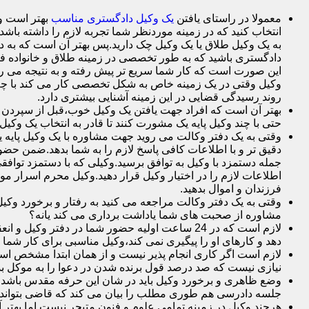
معمولا در راستای یافتن
یک وکیل دادگستری مناسب
بهتر است وک
انتخاب کنید که در زمینه موردنظر شما تجربه لازم را داشته باشد م
به یک وکیل طلاق یا یک وکیل چک دارید.پس بهتر آن است که به د
دادگستری باشید که به طور تخصصی در زمینه طلاق و خانواده فع
این صورت است که کار شما سریع تر پیش رفته و به نتیجه می ر
وکیل وقتی در یک زمینه خاص به شکل تخصصی کار می کند با چم
روند رسیدگی قضایی در این زمینه آشنایی بیشتری دارد.
بهتر آن است که افراد جهت یافتن یک وکیل خوب،قبل از سپردن وک
حتی با چند وکیل پایه یک مشورت کنند تا قادر به انتخاب یک وکیل 
وقتی به یک دفتر وکالت می روید جهت مشاوره با یک وکیل پایه یک 
دقیق تر و با اطلاعات کافی پاسخ لازم را به شما بدهد.ضمن حضور 
جمله دستمزد با وکیل به توافق برسید.وکیلی که با دستمزد توافقی
اطلاعات لازم را در اختیار وکیل قرار دهید.وکیل محرم اسرار 
فرزندان و اموال بدهید.
وقتی به یک دفتر وکالت مراجعه می کنید به رفتار و برخورد وکی
مشاوره از صحبت های شما یاداشت برداری می کند یانه؟
لازم است که در 24 ساعت اولیه حضور شما در دفت
دهد و کارهای او را پیگیری نمی کند،وکیل مناسبی برای کار شما
لازم است اگر کاری انجام پذیر نیست و از همان ابتدا مشخص است ک
نیازی نیست که صد درصد قول برنده شدن در دعوا را به موکل بده
وضع ظاهری و برخورد وکیل باید در شان این حرفه مقدس باشد.
جلسه دادرسی هم طوری مطلب را بیان می کند که قاضی بتواند 
هرچند وکیل در زمینه تمامی علوم و فنون متبحر نیست اما بهتر 