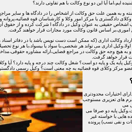
ه ایم،اما آیا این دو نوع وکالت با هم تفاوتی دارند؟
ته و به همین علت حق وکالت از اشخاص را در دادگاه ها و سایر مراجع
وکلای دادگستری یا مرکز امور وکلا و کارشناسان قوه قضائیه،پروانه
ب اشخاص حقیقی به عنوان وکیل در دادگاه ا شرکت کرده و از حقوق آن 
ن اموری،بر اساس قانون وکالت مورد مجازات قرار خواهند گرفت.
رداد وکالت اداری (که ممکن است دست نویس باشد یا در دفاتر اسنا
لا،وکیل اداری می تواند هر شخصی،با سواد یا بیسواد،با هر نوع تحصیل
 و به هیچ وجه حق وکالت در مراجع قضایی،ارائه مشاوره حقوقی،مداخله 
ت قرار خواهد گرفت.
 پایه یک و پایه دو است؟ شغل وکالت چند درجه و پایه دارد؟ آیا وکلای
عضو مرکز وکلای قوه قضائیه به چه معنی است؟ وکیل رسمی دادگستری چ
دارای اختیارات محدودتری
 جرم های تعزیری مستوجب
گی می
ت.وکیل پایه دو صرفا می
ون ریال و یا در پرونده هایی با خواسته غیر
ات و نفی نسب) پرونده