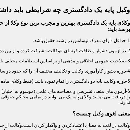
وکیل پایه یک دادگستری چه شرایطی باید داشت
وکلای پایه یک دادگستری بهترین و مجرب ترین نوع وکلا از حی
برسد باید:
1-حداقل دارای مدرک لیسانس در رشته حقوق باشد.
2-در آزمون دشوار و طاقت فرسای «وکالت» شرکت کرده و از بین ده ها هزار نفر پذیرفته شده باشد.
3-صلاحیت عمومی،اخلاقی و مذهبی او بر اساس استعلامات مختلف تایید شده باشد.
4-دوره دشوار کارآموزی وکالت و تکالیف مختلف آن را که حدود دو سال است سپری کرده باشد.
5-دوره وکالت پایه دو دادگستری را تمام نموده باشد.(فقط وکلای ماده 187)
6-آزمون های متعدد تشریحی و مصاحبه های علمی (موسوم به اختبار) ر
را دریافت می نمایند.وکلای پایه یک می توانند در تمامی محاکم حقوق
ندارند.
معنی لغوی وکیل چیست؟
وکالت در لغت به معنای اعتمادکردن و واگذار کردن است.وکالت از جمله