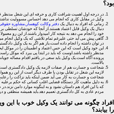
بود؟
در درجه اول اهمیت شرافت کاری و حرفه ای این شغل مدنظر قرار
وکیل در مقابل کاری که انجام می دهد احساس مسوولیت نداشت
زمانی که افراد به دنبال یک
دفتر وکالت کوهسار,مشاوره حقوقی 
دنبال یک وکیل قابل اعتماد هستند.از آنجا که خودشان تسلطی بر 
خود را انجام می دهد به نتیجه کار امیدوار باشند.از این رو معمول
گاهی پیش می آید حتی علیرغم تمام تلاشی که یک وکیل انجام می 
در توان داشته را انجام داده است،باز هم اگر به یک وکیل دادگستر
این خود وکیل است که این حس اعتماد و اطمینان را در موکل ایجا
مدنظر داشته باشد.اوست که باید در ابتدا پی ببرد که موکل را
پرونده آگاه است.یک وکیل باید سعی در یافتم اقدام مصاله جویا
بالاست.
شجاعت و جسارت هم از صفات لازمه یک وکیل دادگستری است.یک 
لازمه این شغل در تقابل بودن با طرف دیگر است از این رو هموا
شجاعت و جسارت به کار می آید ضمن اینکه باید نزاکت را رعایت
به دلیل ماهیت کار دستگاه قضایی اغلب کسانی که حکم برعلیه آ
که با این افراد هم داستان نشود و به اینگونه موارد دامن نز
مردم عادی به کل دادگستری تعمیم دهد.باید همیشه منطقی و در 
افراد چگونه می توانند یک وکیل خوب با این وی
را بیابند؟