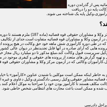
ئیه پس از گذراندن دوره
الت پایه دو را دریافت
آموزی،وکیل پایه یک شناخته می شوند.
د؟
اگرچه تمام افرادی که در آزمون وکالت کانون وکل
در آزمون وکلا و مشاوران قوه قضائیه متفاوت است.جدای از تکالیف و 
ه در طی دوره کارآموزی شش ماهه خود حق وکالت در هیچ پرونده ای را
رونده هایی که آرای صادره در آنها قابل تجدیدنظر در دیوان عالی کشور 
وکیل سرپرست قبول وکالت کند،مبلغ مذکور تا دو میلیارد ریال مجاز خوا
و تهیه گزارش های متعدد از پرونده های حقوقی و کیفری موجود در م
ه خاطر اینکه ممکن است موکلین با شنیدن عناوین «کارآموز» یا «پایه دو»
قضائیه،مشاور حقوقی،وکیل رسمی دادگستری،وکیل دعاوی و غیره استفا
ت مکلف هستند تا کارآموز بودن خود را صراحتا به موکل اعلام کنند و
محسوب شده و ممکن است باعث مجازت های انتظامی شخص خاطی شود.
مراحل دادرسی