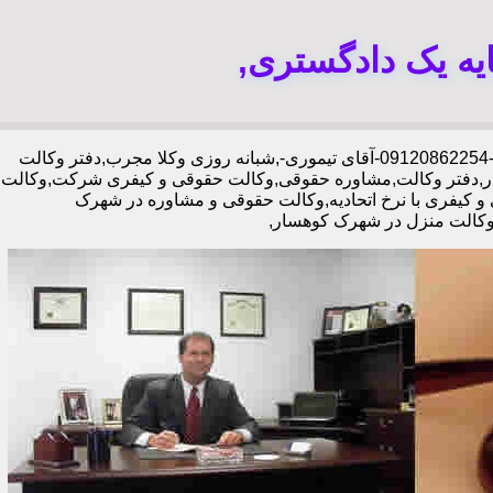
یه یک دادگستری,
30 در صد تخفیف.,-09120862254-آقای تیموری-,شبانه روزی وکلا مجرب,دفتر وکالت
,دفتر وکالت,مشاوره حقوقی,وکالت حقوقی و کیفری شرکت,وکالت
کیفری با نرخ اتحادیه,وکالت حقوقی و مشاوره در شهرک
وکالت منزل در شهرک کوهسار,