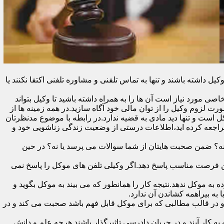
اشته باشند و تنها به تماس تلفنی و مشاوره تلفنی اکتفا نکنند یا
ی مورد نیاز است آن ها را به همراه داشته باشید تا وکیل بتواند
رت لزوم وکیل را از توان مالی خود آگاه سازید.در همه زمینه ها از
کل است و تنها دید مادی به قضیه ندارد.در رابطه با موضوع مدنظرتان
مراجعه کرده اید،اطلاعات درستی از وضعیت زندگی زناشویی خود و
ا نه؟ ضمن صحبت هایتان از شما سوالات می پرسد یا نه؟ در حین
 در اولین فرصت مناسب پاسخ دهد.اگر وکیلی تلفن های موکل را پاسخ نمی
 به موکل ندهد.نتیجه کار را همانطور که می بیند به موکل بگوید و
ه بیراهمه کشاندن آن ندارد.
در قالب مطالبی که برای موکل قابل فهم باشد صحبت می کند و در
 کار آیند و در جریان دادرسی تاثیرگذار باشند.هرچه علم و دانش