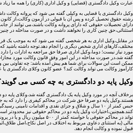
عبارت وکیل دادگستری (قضایی) و وکیل اداری (کاری) را همه ما زیاد شنید
وکیل دادگستری یا قضایی به وکیلی گفته می شود که پروانه وکالت داش
رشته حقوق تحصیل کرده و پس آن با قبولی در آزمون وکالت،از کانون 
دارای تحصیلات حقوقی که دارای پروانه وکالت باشند،می توانند از جان
استثنائی،حق چنین کاری را نخواهند داشت و در صورت مداخله در چنی
در مقابل،وکیل اداری به هر شخصی گفته می شود که به موجب یک قرا
مختلف،کارهای اداری شخص دیگری را انجام دهد.توجه داشته باشید که او
مورد نیاز نیست؛ دوما،وکیل اداری صرفا حق مراجعه به ادارات را دارد
گفته شد،در صورت مداخله در این امور وفق قانون وکالت مورد مجازا
ممکن است این سوالات برای شما هم پیش آمده باشد: چه تفاوتی بین وکیل
کارآموز وکالت می تواند وکالت کند؟ عضو کانون وکلای دادگستری یا 
وکیل پایه دو دادگستری به چه کسی می گویند؟
برخلاف آنچه در مورد وکیل پایه یک دادگستری گفته شد،وکلای پایه دو 
هستند.وکیل پایه دو صرفا حق شرکت در محاکم کیفری را دارد که به
حبس کمتر از ۱۰ سال و شلاق و جزای نقدی و اقدامات تامینی رسید
کنند.همچنین،اختیارات وکیل پایه دو در محاکم حقوقی نیز محدودتر اس
تواند در محاکم حقوقی با خواسته کمتر از ۵۰۰ میلی
مالی (به استثنای دعاوی مربوط به اختلاف در اصل نکاح،اصل طلاق،اثب
قبول نموده و وکالت انجام دهد.