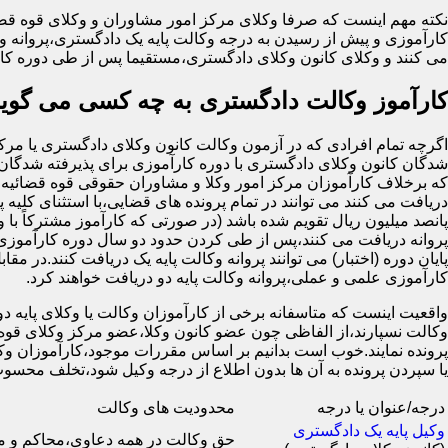
نکته مهم اینست که صرفا وکلای مرکز امور مشاوران و وکلای قوه قضا
کارآموزی و پیش از رسیدن به درجه وکالت پایه یک دادگستری،پروانه وک
می کنند و وکلای کانون وکلای دادگستری،مستقیما پس از طی دوره کار
کارآموز وکالت دادگستری به چه کسی می گوین
شدگان کانون وکلای دادگستری با دوره کارآموزی برای پذیرفته شدگان 
که برخلاف کارآموزان مرکز امور وکلا و مشاوران حقوقی قوه قضائیه ک
دریافت می کنند می توانند در تمام پرونده های قضایی،با استثنای کلیه پ
پانصد میلیون ریال تقویم شده باشد (در صورتی که کارآموز مشترکاً با 
پروانه دریافت می کنند،پس از طی کردن حدود دو سال دوره کارآموزی 
کارآموزی علمی و عملی،پروانه وکالت پایه دو دریافت خواهند کرد.
واقعیت اینست که متاسفانه برخی از کارآموزان وکالت یا وکلای پایه دو ب
وکالت نسپارند،از الفاظی چون عضو کانون وکلا،عضو مرکز وکلای قوه 
پرونده نمایند.خوب است بدانیم بر اساس مقررات موجود،کارآموزان وکال
یا سپردن پرونده به آن ها بدون اطلاع از درجه وکیل شود،تخلف 
درجه/عنوان یا درجه
محدودیت های وکالت
وکیل پایه یک دادگستری
حق وکالت در همه دعاوی،محاکم و 