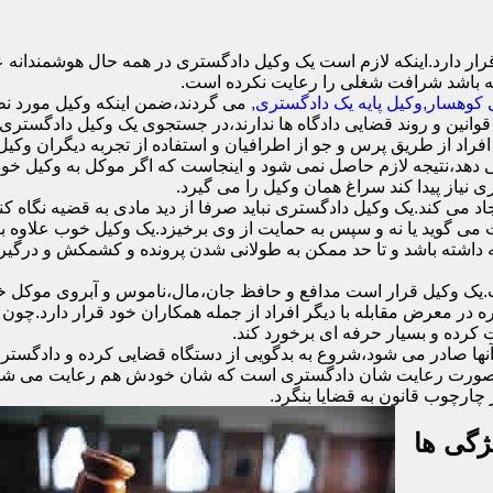
 دارد.اینکه لازم است یک وکیل دادگستری در همه حال هوشمندانه عمل
ه باشد شرافت شغلی را رعایت نکرده است.
کوهسار,وکیل پایه یک دادگستری,
می گردند،ضمن اینکه وکیل مورد نظر 
قوانین و روند قضایی دادگاه ها ندارند،در جستجوی یک وکیل دادگستری ه
ا افراد از طریق پرس و جو از اطرافیان و استفاده از تجربه دیگران وکیل
دهد،نتیجه لازم حاصل نمی شود و اینجاست که اگر موکل به وکیل خود اع
ی نیاز پیدا کند سراغ همان وکیل را می گیرد.
د می کند.یک وکیل دادگستری نباید صرفا از دید مادی به قضیه نگاه کند
ست می گوید یا نه و سپس به حمایت از وی برخیزد.یک وکیل خوب علاوه
نه داشته باشد و تا حد ممکن به طولانی شدن پرونده و کشمکش و درگیری
وکیل قرار است مدافع و حافظ جان،مال،ناموس و آبروی موکل خود ب
ره در معرض مقابله با دیگر افراد از جمله همکاران خود قرار دارد.چو
 کرده و بسیار حرفه ای برخورد کند.
نها صادر می شود،شروع به بدگویی از دستگاه قضایی کرده و دادگستری 
ند.در صورت رعایت شان دادگستری است که شان خودش هم رعایت می شود.
چارچوب قانون به قضایا بنگرد.
ژگی ها