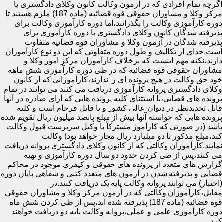
اگرچه تمام افرادی که در آزمون وکالت کانون وکلای دادگستری یا
مرکز وکلا و مشاوران حقوقی قوه قضائیه (ماده 187) ملزم هستند تا
دوره کارآموزی وکالت را بگذرانند،اما دوره کارآموزی وکالت برای
پذیرفته شدگان کانون وکلای دادگستری با دوره کارآموزی برای
پذیرفته شدگان در آزمون وکلا و مشاوران قوه قضائیه متفاوت
است.جدای از تکالیف و طول دوره متفاوتی که این دو نوع کارآموزان
دارند،نکته مهم اینست که برخلاف کارآموزان مرکز امور وکلا و
مشاوران حقوقی قوه قضائیه که در طی دوره کارآموزی شش ماهه
خود حق وکالت در هیچ پرونده ای را ندارند،کارآموزانی که از کانون
وکلای دادگستری پروانه کارآموزی دریافت می کنند می توانند در تمام
پرونده های قضایی،با استثنای کلیه پرونده هایی که آرای صادره در آنها
قابل تجدیدنظر در دیوان عالی کشور و یا قابل فرجام است و کلیه
پرونده هایی که خواسته آنها بیش از مبلغ پانصد میلیون ریال تقویم شده
باشد (در صورتی که کارآموز مشترکاً با وکیل سرپرست قبول وکالت
کند،مبلغ مذکور تا دو میلیارد ریال مجاز خواهد بود) وکالت
نمایند.کارآموزان وکالتی که از کانون وکلای دادگستری پروانه دریافت
می کنند،پس از طی کردن حدود دو سال دوره کارآموزی و تهیه
گزارش های متعدد از پرونده های حقوقی و کیفری موجود در محاکم
قضایی و پذیرفته شدن در آزمون های متعدد کتبی و شفاهی پایان دوره
(اختبار) می توانند پروانه وکالت پایه یک دریافت کنند.در
مقابل،کارآموزان وکالتی که در آزمون مرکز وکلا و مشاوران حقوقی
قوه قضائیه (ماده 187) پذیرفته شده اند،پس از طی کردن شش ماه
دوره کارآموزی علمی و عملی،پروانه وکالت پایه دو دریافت خواهند
کرد.