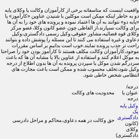
واقعیت اینست که متاسفانه برخی از کارآموزان وکالت یا وکلای پایه
دو به خاطر اینکه ممکن است موکلین با شنیدن عناوین «کارآموز» یا
«پایه دو» نتوانند به آن ها اعتماد نموده و پرونده های خود را به آن ها
برای وکالت نسپارند،از الفاظی چون عضو کانون وکلا،عضو مرکز
وکلای قوه قضائیه،مشاور حقوقی،وکیل رسمی دادگستری،وکیل
دعاوی و غیره استفاده می کنند تا این مسئله را پوشش داده و بتوانند
راحت تر جذب پرونده نمایند.خوب است بدانیم بر اساس مقررات
موجود،کارآموزان وکالت مکلف هستند تا کارآموز بودن خود را صراحتا
به موکل اعلام کنند و استفاده از عناوین بالا یا مشابه آن ها که باعث
سردرگم شدن موکل یا سپردن پرونده به آن ها بدون اطلاع از درجه
وکیل شود،تخلف محسوب شده و ممکن است باعث مجازت های
انتظامی شخص خاطی شود.
درجه/
عنوان یا
محدودیت های وکالت
درجه
وکیل پایه
یک
دادگستری
حق وکالت در همه دعاوی،محاکم و مراحل دادرسی
(کانون
وکلای
دادگستری)