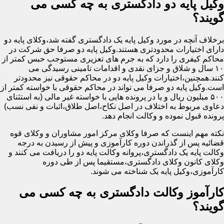
وکیل پایه دو دادگستری به چه کسی می
گویند؟
برخلاف آنچه در مورد وکیل پایه یک دادگستری گفته شد،وکلای پایه دو
دارای اختیارات محدودتری هستند.وکیل پایه دو صرفا حق شرکت در
محاکم کیفری را دارد که به جرم های تعزیری مستوجب حبس کمتر از
۱۰ سال و شلاق و جزای نقدی و اقدامات تامینی رسیدگی می
کنند.همچنین،اختیارات وکیل پایه دو در محاکم حقوقی نیز محدودتر
است.وکیل پایه دو صرفا می تواند در محاکم حقوقی با خواسته کمتر از
۵۰۰ میلیون ریال و یا در پرونده هایی با خواسته غیر مالی (به استثنای
دعاوی مربوط به اختلاف در اصل نکاح،اصل طلاق،اثبات و نفی نسب)
پرونده قبول نموده و وکالت انجام دهد.
نکته مهم اینست که صرفا وکلای مرکز امور مشاوران و وکلای قوه
قضائیه پس از گذراندن دوره کارآموزی و پیش از رسیدن به درجه
وکالت پایه یک دادگستری،پروانه وکالت پایه دو را دریافت می کنند و
وکلای کانون وکلای دادگستری،مستقیما پس از طی دوره
کارآموزی،وکیل پایه یک شناخته می شوند.
کارآموز وکالت دادگستری به چه کسی می
گویند؟