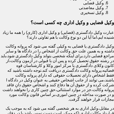
وکیل قضایی
وکیل معاضدتی
وکیل تسخیری
وکیل قضایی و وکیل اداری چه کسی است؟
عبارت وکیل دادگستری (قضایی) و وکیل اداری (کاری) را همه ما زیاد
شنیده ایم،اما آیا این دو نوع وکالت با هم تفاوتی دارند؟
وکیل دادگستری یا قضایی به وکیلی گفته می شود که پروانه وکالت
داشته و به همین علت حق وکالت از اشخاص را در دادگاه ها و سایر
مراجع قضایی دارد.برای اینکه شخصی بتواند وکیل دادگستری شود،باید
در رشته حقوق تحصیل کرده و پس آن با قبولی در آزمون وکالت،از
کانون وکلای دادگستری یا مرکز امور وکلا و کارشناسان قوه
قضائیه،پروانه وکالت دادگستری دریافت کند.توجه داشته باشید که
فقط اشخاص دارای تحصیلات حقوقی که دارای پروانه وکالت
باشند،می توانند از جانب اشخاص حقیقی به عنوان وکیل در دادگاه ا
شرکت کرده و از حقوق آن ها دفاع کنند و اشخاص حقوق دانِ فاقد
پروانه وکالت،جز در موارد استثنائی،حق چنین کاری را نخواهند داشت
و در صورت مداخله در چنین اموری،بر اساس قانون وکالت مورد
مجازات قرار خواهند گرفت.
در مقابل،وکیل اداری به هر شخصی گفته می شود که به موجب یک
قرارداد وکالت اداری (که ممکن است دست نویس باشد یا در دفاتر