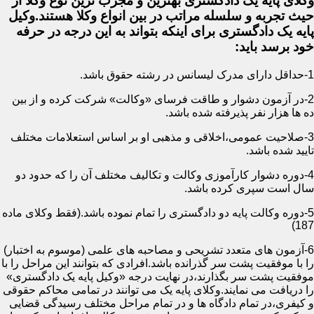
وکلای پایه یک دادگستری بهترین و مجرب ترین نوع وکلا از
حیث تجربه و سلسله مراتب در بین انواع وکلا هستند.وکیل
پایه یک دادگستری برای اینکه بتواند به این درجه در حرفه
خود برسد باید:
1-حداقل دارای مدرک لیسانس در رشته حقوق باشد.
2-در آزمون دشوار و طاقت فرسای «وکالت» شرکت کرده و از بین
ده ها هزار نفر پذیرفته شده باشد.
3-صلاحیت عمومی،اخلاقی و مذهبی او بر اساس استعلامات مختلف
تایید شده باشد.
4-دوره دشوار کارآموزی وکالت و تکالیف مختلف آن را که حدود دو
سال است سپری کرده باشد.
5-دوره وکالت پایه دو دادگستری را تمام نموده باشد.(فقط وکلای ماده
187)
6-آزمون های متعدد تشریحی و مصاحبه های علمی (موسوم به اختبار)
را با موفقیت پشت سر گذرانده باشد.افرادی که بتوانند این مراحل را با
موفقیت پشت سر بگذارند،در نهایت درجه «وکیل پایه یک دادگستری»
را دریافت می نمایند.وکلای پایه یک می توانند در تمامی محاکم حقوقی
و کیفری،در تمام دادگاه ها و در تمام مراحل مختلف رسیدگی قضایی