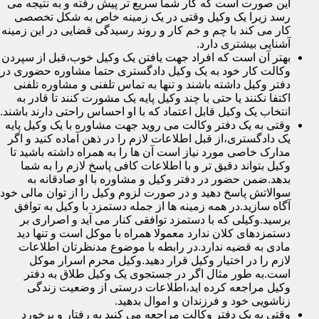
این صورت است که کار شما سریع تر پیش رفته و به نتیجه می
رسد زیرا یک وکیل وقتی در یک زمینه خاص به شکل تخصصی
کار می کند با چم و خم کار و روند رسیدگی قضایی در این زمینه
آشنایی بیشتری دارد.
بهتر آن است که افراد جهت یافتن یک وکیل خوب،قبل از سپردن
وکالت کار خود به یک وکیل دادگستری حتما مشاوره حضوری در
دفتر وکیل داشته باشند و تنها به تماس تلفنی و مشاوره تلفنی
اکتفا نکنند یا حتی با چند وکیل پایه یک مشورت کنند تا قادر به
انتخاب یک وکیل قابل اعتماد که با او احساس راحتی دارند باشند.
وقتی به یک دفتر وکالت می روید جهت مشاوره با یک وکیل پایه
یک دادگستری،از قبل اطلاعات لازم را در ذهن آماده کنید و اگر
مدارک خاصی مورد نیاز است آن ها را به همراه داشته باشید تا
وکیل بتواند دقیق تر و با اطلاعات کافی پاسخ لازم را به شما
بدهد.ضمن حضور در دفتر وکیل و مشاوره با او صادقانه به
سوالاتش پاسخ دهید و در صورت لزوم وکیل را از توان مالی خود
آگاه سازید.در همه زمینه ها از جمله دستمزد با وکیل به توافق
برسید.وکیلی که با دستمزد توافقی کنار می آید و اصراری بر
دستمزدهای کلان ندارد معمولا همراه با موکل است و تنها دید
مادی به قضیه ندارد.در رابطه با موضوع مدنظرتان اطلاعات
لازم را در اختیار وکیل قرار دهید.وکیل محرم اسرار موکل
است.به طور مثال اگر در جستجوی یک وکیل طلاق به دفتر
وکیل مراجعه کرده اید،اطلاعات درستی از وضعیت زندگی
زناشویی خود و فرزندان و اموال بدهید.
وقتی به یک دفتر وکالت مراجعه می کنید به رفتار و برخورد