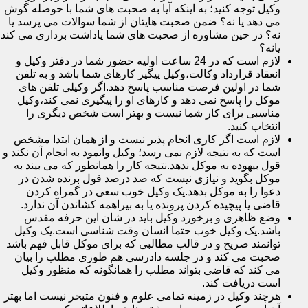
وکیل توجه کنید؛ به اینکه آیا به صحبت های شما با حوصله گوش
می دهد یا نه؟ ضمن صحبت هایتان از شما سوالات می پرسد یا
نه؟ در حین مشاوره از صحبت های شما یاداشت برداری می کند
یانه؟
لازم است که در 24 ساعت اولیه حضور شما در دفتر وکیل و
انعقاد قرارداد وکالت،وکیل پیگیر کارهای شما باشد و به تلفن
شما در اولین فرصت مناسب پاسخ دهد.اگر وکیلی تلفن های
موکل را پاسخ نمی دهد و کارهای او را پیگیری نمی کند،وکیل
مناسبی برای کار شما نیست و بهتر است شخص دیگری را
انتخاب کنید.
لازم است اگر کاری انجام پذیر نیست و از همان ابتدا مشخص
است که به نتیجه لازم نمی رسد؛ وکیل وانمود به انجام آن نکند و
قول بیهوده به موکل ندهد.نتیجه کار را همانطور که می بیند به
موکل بگوید و نیازی نیست که صد درصد قول برنده شدن در
دعوا را به موکل بدهد.یک وکیل خوب سعی در گمراه کردن
قاضی یا پیچیده کردن پرونده یا به بیراهمه کشاندن آن ندارد.
وضع ظاهری و برخورد وکیل باید در شان این حرفه مقدس
باشد.یک وکیل خوب حتما انسان وقت شناسی است.یک وکیل
توانمند صریح و در قالب مطالبی که برای موکل قابل فهم باشد
صحبت می کند و در جلسه دادرسی هم طوری مطلب را بیان
می کند که قاضی بتواند مطلب را همانگونه که منظور وکیل
است دریافت کند.
هرچند وکیل در زمینه تمامی علوم و فنون متبحر نیست اما بهتر