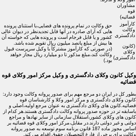
مشاوران
قوه
قضائیه)
کارآموز
حق وکالت در تمام پرونده های قضایی،با استثنای پرونده
وکالت
هایی که آرای صادره در آنها قابل تجدیدنظر در دیوان عالی
دادگستری
کشور و یا قابل فرجام است و پرونده هایی که خواسته آن
ها بیش از مبلغ پانصد میلیون ریال تقویم شده باشد.
(کانون
(در صورتی که کارآموز مشترکاً با وکیل سرپرست قبول
وکلای
وکالت کند،مبلغ مذکور تا دو میلیارد ریال مجاز خواهد
دادگستری)
بود.)
وکیل کانون وکلای دادگستری و وکیل مرکز امور وکلای قوه
قضائیه
بطور کل در ایران دو مرجع مهم برای صدور پروانه وکالت وجود دارد:
کانون وکلای دادگستری و مرکز امور وکلا و کارشناسان قوه
قضائیه.کانون های وکلای دادگستری به عنوان مرجع اولیه،اصلی و
باسابقه تر در حوزه صدور پروانه وکالت دادگستری هستند.هر کدام از
کانون های وکلای کشور،استقلال سازمانی از سایر نهادها و مراجع
دولتی و غیر دولتی دارند.در مقابل،مرکز امور وکلای قوه قضائیه بر
اساس مجوز ماده 187 قانون برنامه سوم توسعه به صدور پروانه
وکالت برای برخی از فارغ التحصیلان حقوق اقدام می کند.