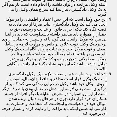
اینکه وکیل هرآنچه در توان داشته را انجام داده است،باز هم اگر
به یک وکیل دادگستری نیاز پیدا کند سراغ همان وکیل را می
گیرد.
این خود وکیل است که این حس اعتماد و اطمینان را در موکل
ایجاد می کند.یک وکیل دادگستری نباید صرفا از دید مادی به
قضیه نگاه کند بلکه اجرای قانون و عدالت و رسیدن حق به
حقدار را همواره باید مدنظر داشته باشد.اوست که باید در ابتدا
پی ببرد که موکل راست می گوید یا نه و سپس به حمایت از وی
برخیزد.یک وکیل خوب علاوه بر دانش و مهارت لازمه بر نقاط
ضعف و قوت موکل خود و جزئیات پرونده آگاه است.یک وکیل
باید سعی در یافتم اقدام مصاله جویانه داشته باشد و تا حد
ممکن به طولانی شدن پرونده و کشمکش و درگیری بیشتر
تمایل نداشته باشد که این خود نشات گرفته از دانش و آگاهی
بالاست.
شجاعت و جسارت هم از صفات لازمه یک وکیل دادگستری
است.یک وکیل قرار است مدافع و حافظ جان،مال،ناموس و
آبروی موکل خود باشد.وکیل در دنیایی زندگی می کند که پر از
درگیری است یعنی لازمه این شغل در تقابل بودن با طرف دیگر
است از این رو همواره در معرض مقابله با دیگر افراد از جمله
همکاران خود قرار دارد.چون در هرحال به دنبال برنده شدن
موکل خود در دعواست و اینجاست که شجاعت و جسارت به
کار می آید ضمن اینکه باید نزاکت را رعایت کرده و بسیار حرفه
ای برخورد کند.