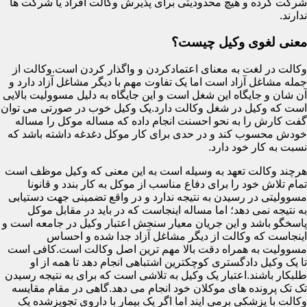
شرکت کرده و هیچ محدودیتی برای پذیرش وکالت افراد یا شرکت ها
ندارند.
معنی لغوی وکیل چیست؟
وکالت در لغت به معنای اعتمادکردن و واگذار کردن است.وکالت از
جمله مشاغل آزاد است اما یک تفاوت مهم با دیگر مشاغل آزاد دارد و
آن شان و جایگاه این شغل است و این جایگاه به دلیل مسوولیت بالایی
است که وکیل در شغل وکالت دارد.یک وکیل خوب در صورتی می توان
گفت کارش را به نحو احسنت انجام داده که مساله موکل را مساله
خودش محسوب کند و در حدی برای کار موکل دغدغه داشته باشد که
نسبت به کار خود دارد.
هرچند وکالت تعهد به وسیله است به این معنی که وکیل موظف است
تمام تلاش خود را برای دفاع مناسب از موکل به کار بندد و قانونا
مسوولیتی در رسیدن به نتیجه ندارد و در واقع تضمینی جهت دستیابی
به نتیجه نمی دهد؛ اما مساله اینجاست که در باید در مقابل موکل
پاسخگو باشد و این جریان معیار سنجش اعتبار وکیل در جامعه است و
اینجاست که وکالت از دیگر مشاغل آزاد جدا شده و احساس
مسوولیت به همراه دقت بالا مهم ترین اصل وکالت است.کافی است
تا یک وکیل دادگستری کوچکترین اشتباهی انجام دهد تا همه از او
طلبکار باشند.اعتبار یک وکیل به تلاشی است که برای به نتیجه رسیدن
تک تک پرونده های موکلان خود انجام می دهد.گاهی در مقام مقایسه
وکالت با پزشکی برمی ایند اما اگر یک بیمار با داروی تجویزشده یک