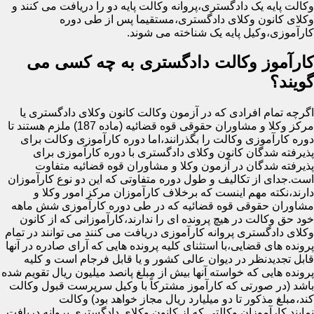
وکالت پایه یک دادگستری،پروانه وکالت پایه دو را دریافت می کنند و
وکلای کانون وکلای دادگستری،مستقیما پس از طی دوره
کارآموزی،وکیل پایه یک شناخته می شوند.
کارآموز وکالت دادگستری به چه کسی می
گویند؟
اگرچه تمام افرادی که در آزمون وکالت کانون وکلای دادگستری یا
مرکز وکلا و مشاوران حقوقی قوه قضائیه (ماده 187) ملزم هستند تا
دوره کارآموزی وکالت را بگذرانند،اما دوره کارآموزی وکالت برای
پذیرفته شدگان کانون وکلای دادگستری با دوره کارآموزی برای
پذیرفته شدگان در آزمون وکلا و مشاوران قوه قضائیه متفاوت
است.جدای از تکالیف و طول دوره متفاوتی که این دو نوع کارآموزان
دارند،نکته مهم اینست که برخلاف کارآموزان مرکز امور وکلا و
مشاوران حقوقی قوه قضائیه که در طی دوره کارآموزی شش ماهه
خود حق وکالت در هیچ پرونده ای را ندارند،کارآموزانی که از کانون
وکلای دادگستری پروانه کارآموزی دریافت می کنند می توانند در تمام
پرونده های قضایی،با استثنای کلیه پرونده هایی که آرای صادره در آنها
قابل تجدیدنظر در دیوان عالی کشور و یا قابل فرجام است و کلیه
پرونده هایی که خواسته آنها بیش از مبلغ پانصد میلیون ریال تقویم شده
باشد (در صورتی که کارآموز مشترکاً با وکیل سرپرست قبول وکالت
کند،مبلغ مذکور تا دو میلیارد ریال مجاز خواهد بود) وکالت
نمایند.کارآموزان وکالتی که از کانون وکلای دادگستری پروانه دریافت