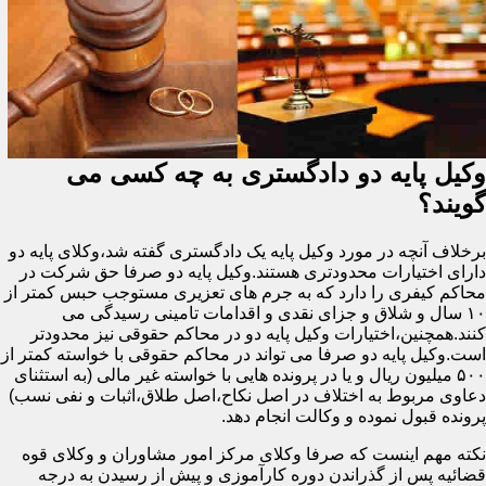
وکیل پایه دو دادگستری به چه کسی می
گویند؟
برخلاف آنچه در مورد وکیل پایه یک دادگستری گفته شد،وکلای پایه دو
دارای اختیارات محدودتری هستند.وکیل پایه دو صرفا حق شرکت در
محاکم کیفری را دارد که به جرم های تعزیری مستوجب حبس کمتر از
۱۰ سال و شلاق و جزای نقدی و اقدامات تامینی رسیدگی می
کنند.همچنین،اختیارات وکیل پایه دو در محاکم حقوقی نیز محدودتر
است.وکیل پایه دو صرفا می تواند در محاکم حقوقی با خواسته کمتر از
۵۰۰ میلیون ریال و یا در پرونده هایی با خواسته غیر مالی (به استثنای
دعاوی مربوط به اختلاف در اصل نکاح،اصل طلاق،اثبات و نفی نسب)
پرونده قبول نموده و وکالت انجام دهد.
نکته مهم اینست که صرفا وکلای مرکز امور مشاوران و وکلای قوه
قضائیه پس از گذراندن دوره کارآموزی و پیش از رسیدن به درجه