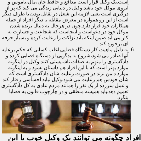
است.یک وکیل قرار است مدافع و حافظ جان،مال،ناموس و
آبروی موکل خود باشد.وکیل در دنیایی زندگی می کند که پر از
درگیری است یعنی لازمه این شغل در تقابل بودن با طرف دیگر
است از این رو همواره در معرض مقابله با دیگر افراد از جمله
همکاران خود قرار دارد.چون در هرحال به دنبال برنده شدن
موکل خود در دعواست و اینجاست که شجاعت و جسارت به
کار می آید ضمن اینکه باید نزاکت را رعایت کرده و بسیار حرفه
ای برخورد کند.
به دلیل ماهیت کار دستگاه قضایی اغلب کسانی که حکم برعلیه
آنها صادر می شود،شروع به بدگویی از دستگاه قضایی کرده و
دادگستری را متهم به صفات ناشایستی کنند.وکیل در اینگونه
موارد بهتر است که با این افراد هم داستان نشود و به اینگونه
موارد دامن نزند.در صورت رعایت شان دادگستری است که
شان خودش هم رعایت می شود.وکیل نباید احساسی رفتار کند
و عمل سرزده از یک نفر را همانند مردم عادی به کل دادگستری
تعمیم دهد.باید همیشه منطقی و در چارچوب قانون به قضایا
بنگرد.
افراد چگونه می توانند یک وکیل خوب با این