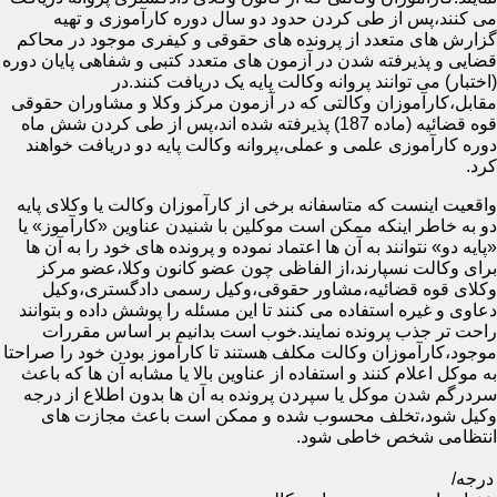
می کنند،پس از طی کردن حدود دو سال دوره کارآموزی و تهیه
گزارش های متعدد از پرونده های حقوقی و کیفری موجود در محاکم
قضایی و پذیرفته شدن در آزمون های متعدد کتبی و شفاهی پایان دوره
(اختبار) می توانند پروانه وکالت پایه یک دریافت کنند.در
مقابل،کارآموزان وکالتی که در آزمون مرکز وکلا و مشاوران حقوقی
قوه قضائیه (ماده 187) پذیرفته شده اند،پس از طی کردن شش ماه
دوره کارآموزی علمی و عملی،پروانه وکالت پایه دو دریافت خواهند
کرد.
واقعیت اینست که متاسفانه برخی از کارآموزان وکالت یا وکلای پایه
دو به خاطر اینکه ممکن است موکلین با شنیدن عناوین «کارآموز» یا
«پایه دو» نتوانند به آن ها اعتماد نموده و پرونده های خود را به آن ها
برای وکالت نسپارند،از الفاظی چون عضو کانون وکلا،عضو مرکز
وکلای قوه قضائیه،مشاور حقوقی،وکیل رسمی دادگستری،وکیل
دعاوی و غیره استفاده می کنند تا این مسئله را پوشش داده و بتوانند
راحت تر جذب پرونده نمایند.خوب است بدانیم بر اساس مقررات
موجود،کارآموزان وکالت مکلف هستند تا کارآموز بودن خود را صراحتا
به موکل اعلام کنند و استفاده از عناوین بالا یا مشابه آن ها که باعث
سردرگم شدن موکل یا سپردن پرونده به آن ها بدون اطلاع از درجه
وکیل شود،تخلف محسوب شده و ممکن است باعث مجازت های
انتظامی شخص خاطی شود.
درجه/