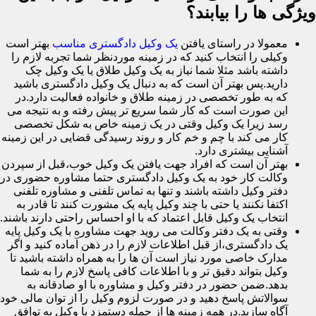
ویژگی ها را بیابند؟
معمولا در راستای یافتن
یک وکیل دادگستری مناسب
بهتر است
وکیلی را انتخاب کنید که در زمینه موردنظر شما تجربه لازم را
داشته باشد مثلا شما نیاز به یک وکیل طلاق یا یک وکیل چک
دارید.پس بهتر آن است که به دنبال یک وکیل دادگستری باشید
که به طور تخصصی در زمینه طلاق و خانواده فعالیت دارد.در
این صورت است که کار شما سریع تر پیش رفته و به نتیجه می
رسد زیرا یک وکیل وقتی در یک زمینه خاص به شکل تخصصی
کار می کند با چم و خم کار و روند رسیدگی قضایی در این زمینه
آشنایی بیشتری دارد.
بهتر آن است که افراد جهت یافتن یک وکیل خوب،قبل از سپردن
وکالت کار خود به یک وکیل دادگستری حتما مشاوره حضوری در
دفتر وکیل داشته باشند و تنها به تماس تلفنی و مشاوره تلفنی
اکتفا نکنند یا حتی با چند وکیل پایه یک مشورت کنند تا قادر به
انتخاب یک وکیل قابل اعتماد که با او احساس راحتی دارند باشند.
وقتی به یک دفتر وکالت می روید جهت مشاوره با یک وکیل پایه
یک دادگستری،از قبل اطلاعات لازم را در ذهن آماده کنید و اگر
مدارک خاصی مورد نیاز است آن ها را به همراه داشته باشید تا
وکیل بتواند دقیق تر و با اطلاعات کافی پاسخ لازم را به شما
بدهد.ضمن حضور در دفتر وکیل و مشاوره با او صادقانه به
سوالاتش پاسخ دهید و در صورت لزوم وکیل را از توان مالی خود
آگاه سازید.در همه زمینه ها از جمله دستمزد با وکیل به توافق