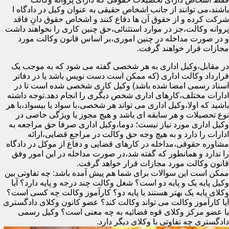
باشند،می توانند از جانب اشخاص حقیقی به عنوان وکیل در دادگاه ا
شرکت کرده و از حقوق آن ها دفاع کنند و اشخاص حقوق دانِ فاقد
پروانه وکالت،جز در موارد استثنائی،حق چنین کاری را نخواهند داشت
و در صورت مداخله در چنین اموری،بر اساس قانون وکالت مورد
مجازات قرار خواهند گرفت.
در مقابل،وکیل اداری به هر شخصی گفته می شود که به موجب یک
قرارداد وکالت اداری (که ممکن است دست نویس باشد یا در دفاتر
اسناد رسمی امضا شده باشد) وکیل کاری شخصی شده است تا در
ادارات مختلف،کارهای اداری شخص دیگری را انجام دهد.توجه داشته
باشید که اولا،وکیل اداری می تواند هر شخصی،با سواد یا بیسواد،با هر
نوع تحصیلات و هر سابقه ای باشد و هیچ مجوز یا ویژگی خاصی در
وکیل اداری مورد نیاز نیست؛ دوما،وکیل اداری صرفا حق مراجعه به
ادارات را دارد و به هیچ وجه حق وکالت در مراجع قضایی،ارائه
مشاوره حقوقی،مداخله در کارهای قضایی و دفاع از موکل در دادگاه
را ندارد و همانطور که گفته شد،در صورت مداخله در این امور وفق
قانون وکالت مورد مجازات قرار خواهد گرفت.
ممکن است این سوالات برای شما هم پیش آمده باشد: چه تفاوتی بین
وکیل پایه یک و پایه دو است؟ شغل وکالت چند درجه و پایه دارد؟ آیا
وکلای پایه یک بهتر هستند یا پایه دو؟ کارآموز وکالت چه کسی است؟
آیا کارآموز وکالت می تواند وکالت کند؟ عضو کانون وکلای دادگستری
یا عضو مرکز وکلای قوه قضائیه به چه معنی است؟ وکیل رسمی
دادگستری چه تفاوتی با وکلای دیگر دارد.