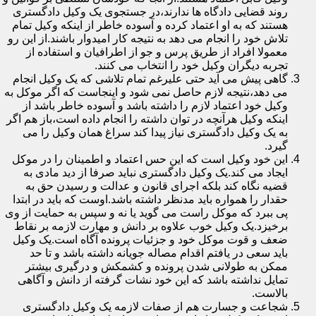
روند قضایی دادگاه ها ندارند،در جستجوی یک وکیل دادگستری
هستند که به او اعتماد کرده و آسوده خاطر از اینکه وکیل تمام
تلاش خود را انجام می دهد به نتیجه کار امیدوار باشند.از این رو
معمولا افراد از طریق پرس و جو از اطرافیان و استفاده از
تجربه دیگران وکیل خود را انتخاب می کنند.
گاهی پیش می آید حتی علیرغم تمام تلاشی که یک وکیل انجام
می دهد،نتیجه لازم حاصل نمی شود و اینجاست که اگر موکل به
وکیل خود اعتماد لازم را داشته باشد و آسوده خاطر باشد از
اینکه وکیل هرآنچه در توان داشته را انجام داده است،باز هم اگر
به یک وکیل دادگستری نیاز پیدا کند سراغ همان وکیل را می
گیرد.
این خود وکیل است که این حس اعتماد و اطمینان را در موکل
ایجاد می کند.یک وکیل دادگستری نباید صرفا از دید مادی به
قضیه نگاه کند بلکه اجرای قانون و عدالت و رسیدن حق به
حقدار را همواره باید مدنظر داشته باشد.اوست که باید در ابتدا
پی ببرد که موکل راست می گوید یا نه و سپس به حمایت از وی
برخیزد.یک وکیل خوب علاوه بر دانش و مهارت لازمه بر نقاط
ضعف و قوت موکل خود و جزئیات پرونده آگاه است.یک وکیل
باید سعی در یافتم اقدام مصاله جویانه داشته باشد و تا حد
ممکن به طولانی شدن پرونده و کشمکش و درگیری بیشتر
تمایل نداشته باشد که این خود نشات گرفته از دانش و آگاهی
بالاست.
شجاعت و جسارت هم از صفات لازمه یک وکیل دادگستری