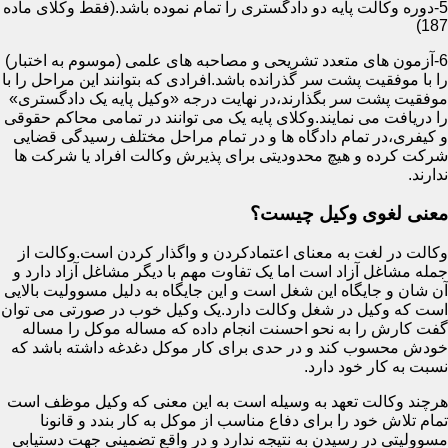
5-دوره وکالت پایه دو دادگستری را تمام نموده باشد.(فقط وکلای ماده
187)
6-آزمون های متعدد تشریحی و مصاحبه های علمی (موسوم به اختبار)
را با موفقیت پشت سر گذرانده باشد.افرادی که بتوانند این مراحل را با
موفقیت پشت سر بگذارند،در نهایت درجه «وکیل پایه یک دادگستری»
را دریافت می نمایند.وکلای پایه یک می توانند در تمامی محاکم حقوقی
و کیفری،در تمام دادگاه ها و در تمام مراحل مختلف رسیدگی قضایی
شرکت کرده و هیچ محدودیتی برای پذیرش وکالت افراد یا شرکت ها
ندارند.
معنی لغوی وکیل چیست؟
وکالت در لغت به معنای اعتمادکردن و واگذار کردن است.وکالت از
جمله مشاغل آزاد است اما یک تفاوت مهم با دیگر مشاغل آزاد دارد و
آن شان و جایگاه این شغل است و این جایگاه به دلیل مسوولیت بالایی
است که وکیل در شغل وکالت دارد.یک وکیل خوب در صورتی می توان
گفت کارش را به نحو احسنت انجام داده که مساله موکل را مساله
خودش محسوب کند و در حدی برای کار موکل دغدغه داشته باشد که
نسبت به کار خود دارد.
هرچند وکالت تعهد به وسیله است به این معنی که وکیل موظف است
تمام تلاش خود را برای دفاع مناسب از موکل به کار بندد و قانونا
مسوولیتی در رسیدن به نتیجه ندارد و در واقع تضمینی جهت دستیابی