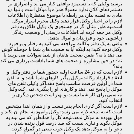
برسید.وکیلی که با دستمزد توافقی کنار می آید و اصراری بر
دستمزدهای کلان ندارد معمولا همراه با موکل است و تنها دید
مادی به قضیه ندارد.در رابطه با موضوع مدنظرتان اطلاعات
لازم را در اختیار وکیل قرار دهید.وکیل محرم اسرار موکل
است.به طور مثال اگر در جستجوی یک وکیل طلاق به دفتر
وکیل مراجعه کرده اید،اطلاعات درستی از وضعیت زندگی
زناشویی خود و فرزندان و اموال بدهید.
وقتی به یک دفتر وکالت مراجعه می کنید به رفتار و برخورد
وکیل توجه کنید؛ به اینکه آیا به صحبت های شما با حوصله گوش
می دهد یا نه؟ ضمن صحبت هایتان از شما سوالات می پرسد یا
نه؟ در حین مشاوره از صحبت های شما یاداشت برداری می کند
یانه؟
لازم است که در 24 ساعت اولیه حضور شما در دفتر وکیل و
انعقاد قرارداد وکالت،وکیل پیگیر کارهای شما باشد و به تلفن
شما در اولین فرصت مناسب پاسخ دهد.اگر وکیلی تلفن های
موکل را پاسخ نمی دهد و کارهای او را پیگیری نمی کند،وکیل
مناسبی برای کار شما نیست و بهتر است شخص دیگری را
انتخاب کنید.
لازم است اگر کاری انجام پذیر نیست و از همان ابتدا مشخص
است که به نتیجه لازم نمی رسد؛ وکیل وانمود به انجام آن نکند و
قول بیهوده به موکل ندهد.نتیجه کار را همانطور که می بیند به
موکل بگوید و نیازی نیست که صد درصد قول برنده شدن در
دعوا را به موکل بدهد.یک وکیل خوب سعی در گمراه کردن