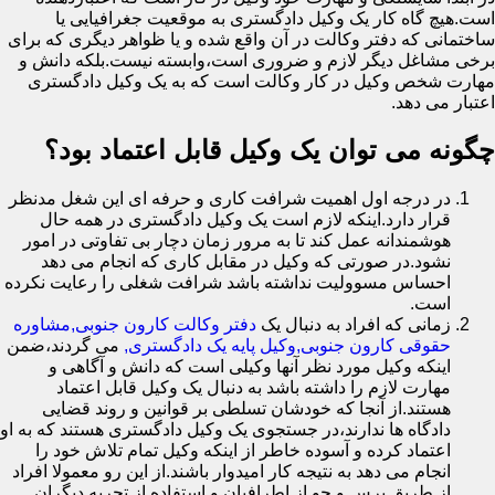
است.هیچ گاه کار یک وکیل دادگستری به موقعیت جغرافیایی یا
ساختمانی که دفتر وکالت در آن واقع شده و یا ظواهر دیگری که برای
برخی مشاغل دیگر لازم و ضروری است،وابسته نیست.بلکه دانش و
مهارت شخص وکیل در کار وکالت است که به یک وکیل دادگستری
اعتبار می دهد.
چگونه می توان یک وکیل قابل اعتماد بود؟
در درجه اول اهمیت شرافت کاری و حرفه ای این شغل مدنظر
قرار دارد.اینکه لازم است یک وکیل دادگستری در همه حال
هوشمندانه عمل کند تا به مرور زمان دچار بی تفاوتی در امور
نشود.در صورتی که وکیل در مقابل کاری که انجام می دهد
احساس مسوولیت نداشته باشد شرافت شغلی را رعایت نکرده
است.
زمانی که افراد به دنبال یک
دفتر وکالت کارون جنوبی,مشاوره
حقوقی کارون جنوبی,وکیل پایه یک دادگستری,
می گردند،ضمن
اینکه وکیل مورد نظر آنها وکیلی است که دانش و آگاهی و
مهارت لازم را داشته باشد به دنبال یک وکیل قابل اعتماد
هستند.از آنجا که خودشان تسلطی بر قوانین و روند قضایی
دادگاه ها ندارند،در جستجوی یک وکیل دادگستری هستند که به او
اعتماد کرده و آسوده خاطر از اینکه وکیل تمام تلاش خود را
انجام می دهد به نتیجه کار امیدوار باشند.از این رو معمولا افراد
از طریق پرس و جو از اطرافیان و استفاده از تجربه دیگران