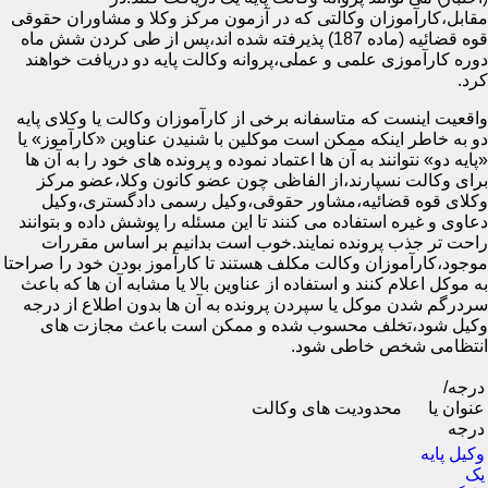
مقابل،کارآموزان وکالتی که در آزمون مرکز وکلا و مشاوران حقوقی
قوه قضائیه (ماده 187) پذیرفته شده اند،پس از طی کردن شش ماه
دوره کارآموزی علمی و عملی،پروانه وکالت پایه دو دریافت خواهند
کرد.
واقعیت اینست که متاسفانه برخی از کارآموزان وکالت یا وکلای پایه
دو به خاطر اینکه ممکن است موکلین با شنیدن عناوین «کارآموز» یا
«پایه دو» نتوانند به آن ها اعتماد نموده و پرونده های خود را به آن ها
برای وکالت نسپارند،از الفاظی چون عضو کانون وکلا،عضو مرکز
وکلای قوه قضائیه،مشاور حقوقی،وکیل رسمی دادگستری،وکیل
دعاوی و غیره استفاده می کنند تا این مسئله را پوشش داده و بتوانند
راحت تر جذب پرونده نمایند.خوب است بدانیم بر اساس مقررات
موجود،کارآموزان وکالت مکلف هستند تا کارآموز بودن خود را صراحتا
به موکل اعلام کنند و استفاده از عناوین بالا یا مشابه آن ها که باعث
سردرگم شدن موکل یا سپردن پرونده به آن ها بدون اطلاع از درجه
وکیل شود،تخلف محسوب شده و ممکن است باعث مجازت های
انتظامی شخص خاطی شود.
درجه/
عنوان یا
محدودیت های وکالت
درجه
وکیل پایه
یک