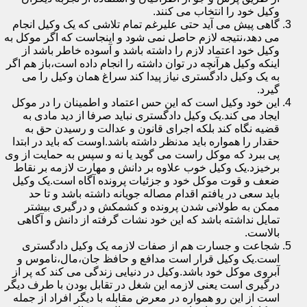
وکیل خود را انتخاب می کنند.
گاهی پیش می آید حتی علیرغم تمام تلاشی که یک وکیل انجام
می دهد،نتیجه لازم حاصل نمی شود و اینجاست که اگر موکل به
وکیل خود اعتماد لازم را داشته باشد و آسوده خاطر باشد از
اینکه وکیل هرآنچه در توان داشته را انجام داده است،باز هم اگر
به یک وکیل دادگستری نیاز پیدا کند سراغ همان وکیل را می
گیرد.
این خود وکیل است که این حس اعتماد و اطمینان را در موکل
ایجاد می کند.یک وکیل دادگستری نباید صرفا از دید مادی به
قضیه نگاه کند بلکه اجرای قانون و عدالت و رسیدن حق به
حقدار را همواره باید مدنظر داشته باشد.اوست که باید در ابتدا
پی ببرد که موکل راست می گوید یا نه و سپس به حمایت از وی
برخیزد.یک وکیل خوب علاوه بر دانش و مهارت لازمه بر نقاط
ضعف و قوت موکل خود و جزئیات پرونده آگاه است.یک وکیل
باید سعی در یافتم اقدام مصاله جویانه داشته باشد و تا حد
ممکن به طولانی شدن پرونده و کشمکش و درگیری بیشتر
تمایل نداشته باشد که این خود نشات گرفته از دانش و آگاهی
بالاست.
شجاعت و جسارت هم از صفات لازمه یک وکیل دادگستری
است.یک وکیل قرار است مدافع و حافظ جان،مال،ناموس و
آبروی موکل خود باشد.وکیل در دنیایی زندگی می کند که پر از
درگیری است یعنی لازمه این شغل در تقابل بودن با طرف دیگر
است از این رو همواره در معرض مقابله با دیگر افراد از جمله