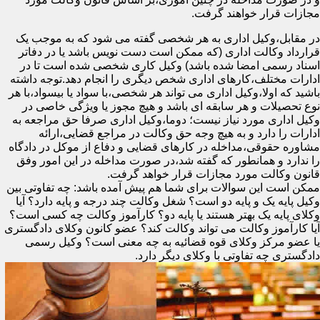
مجازات قرار خواهند گرفت.
در مقابل،وکیل اداری به هر شخصی گفته می شود که به موجب یک
قرارداد وکالت اداری (که ممکن است دست نویس باشد یا در دفاتر
اسناد رسمی امضا شده باشد) وکیل کاری شخصی شده است تا در
ادارات مختلف،کارهای اداری شخص دیگری را انجام دهد.توجه داشته
باشید که اولا،وکیل اداری می تواند هر شخصی،با سواد یا بیسواد،با هر
نوع تحصیلات و هر سابقه ای باشد و هیچ مجوز یا ویژگی خاصی در
وکیل اداری مورد نیاز نیست؛ دوما،وکیل اداری صرفا حق مراجعه به
ادارات را دارد و به هیچ وجه حق وکالت در مراجع قضایی،ارائه
مشاوره حقوقی،مداخله در کارهای قضایی و دفاع از موکل در دادگاه
را ندارد و همانطور که گفته شد،در صورت مداخله در این امور وفق
قانون وکالت مورد مجازات قرار خواهد گرفت.
ممکن است این سوالات برای شما هم پیش آمده باشد: چه تفاوتی بین
وکیل پایه یک و پایه دو است؟ شغل وکالت چند درجه و پایه دارد؟ آیا
وکلای پایه یک بهتر هستند یا پایه دو؟ کارآموز وکالت چه کسی است؟
آیا کارآموز وکالت می تواند وکالت کند؟ عضو کانون وکلای دادگستری
یا عضو مرکز وکلای قوه قضائیه به چه معنی است؟ وکیل رسمی
دادگستری چه تفاوتی با وکلای دیگر دارد.