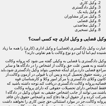
وکیل کاری
وکیل دادگستری
وکیل پایه یک
وکیل مرکز مشاوران
وکیل قضایی
وکیل معاضدتی
وکیل تسخیری
وکیل قضایی و وکیل اداری چه کسی است؟
عبارت وکیل دادگستری (قضایی) و وکیل اداری (کاری) را همه ما زیاد
شنیده ایم،اما آیا این دو نوع وکالت با هم تفاوتی دارند؟
وکیل دادگستری یا قضایی به وکیلی گفته می شود که پروانه وکالت
داشته و به همین علت حق وکالت از اشخاص را در دادگاه ها و سایر
مراجع قضایی دارد.برای اینکه شخصی بتواند وکیل دادگستری شود،باید
در رشته حقوق تحصیل کرده و پس آن با قبولی در آزمون وکالت،از
کانون وکلای دادگستری یا مرکز امور وکلا و کارشناسان قوه
قضائیه،پروانه وکالت دادگستری دریافت کند.توجه داشته باشید که
فقط اشخاص دارای تحصیلات حقوقی که دارای پروانه وکالت
باشند،می توانند از جانب اشخاص حقیقی به عنوان وکیل در دادگاه ا
شرکت کرده و از حقوق آن ها دفاع کنند و اشخاص حقوق دانِ فاقد
پروانه وکالت،جز در موارد استثنائی،حق چنین کاری را نخواهند داشت
و در صورت مداخله در چنین اموری،بر اساس قانون وکالت مورد