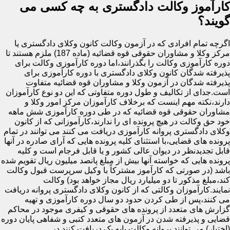
کارآموز وکالت دادگستری به چه کسی می
گویند؟
اگرچه تمام افرادی که در آزمون وکالت کانون وکلای دادگستری یا
مرکز وکلا و مشاوران حقوقی قوه قضائیه (ماده 187) ملزم هستند تا
دوره کارآموزی وکالت را بگذرانند،اما دوره کارآموزی وکالت برای
پذیرفته شدگان کانون وکلای دادگستری با دوره کارآموزی برای
پذیرفته شدگان در آزمون وکلا و مشاوران قوه قضائیه متفاوت
است.جدای از تکالیف و طول دوره متفاوتی که این دو نوع کارآموزان
دارند،نکته مهم اینست که برخلاف کارآموزان مرکز امور وکلا و
مشاوران حقوقی قوه قضائیه که در طی دوره کارآموزی شش ماهه
خود حق وکالت در هیچ پرونده ای را ندارند،کارآموزانی که از کانون
وکلای دادگستری پروانه کارآموزی دریافت می کنند می توانند در تمام
پرونده های قضایی،با استثنای کلیه پرونده هایی که آرای صادره در آنها
قابل تجدیدنظر در دیوان عالی کشور و یا قابل فرجام است و کلیه
پرونده هایی که خواسته آنها بیش از مبلغ پانصد میلیون ریال تقویم شده
باشد (در صورتی که کارآموز مشترکاً با وکیل سرپرست قبول وکالت
کند،مبلغ مذکور تا دو میلیارد ریال مجاز خواهد بود) وکالت
نمایند.کارآموزان وکالتی که از کانون وکلای دادگستری پروانه دریافت
می کنند،پس از طی کردن حدود دو سال دوره کارآموزی و تهیه
گزارش های متعدد از پرونده های حقوقی و کیفری موجود در محاکم
قضایی و پذیرفته شدن در آزمون های متعدد کتبی و شفاهی پایان دوره
(اختبار) می توانند پروانه وکالت پایه یک دریافت کنند.در