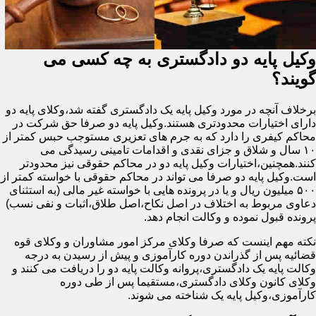
وکیل پایه دو دادگستری به چه کسی می
گویند؟
برخلاف آنچه در مورد وکیل پایه یک دادگستری گفته شد،وکلای پایه دو
دارای اختیارات محدودتری هستند.وکیل پایه دو صرفا حق شرکت در
محاکم کیفری را دارد که به جرم های تعزیری مستوجب حبس کمتر از
۱۰ سال و شلاق و جزای نقدی و اقدامات تامینی رسیدگی می
کنند.همچنین،اختیارات وکیل پایه دو در محاکم حقوقی نیز محدودتر
است.وکیل پایه دو صرفا می تواند در محاکم حقوقی با خواسته کمتر از
۵۰۰ میلیون ریال و یا در پرونده هایی با خواسته غیر مالی (به استثنای
دعاوی مربوط به اختلاف در اصل نکاح،اصل طلاق،اثبات و نفی نسب)
پرونده قبول نموده و وکالت انجام دهد.
نکته مهم اینست که صرفا وکلای مرکز امور مشاوران و وکلای قوه
قضائیه پس از گذراندن دوره کارآموزی و پیش از رسیدن به درجه
وکالت پایه یک دادگستری،پروانه وکالت پایه دو را دریافت می کنند و
وکلای کانون وکلای دادگستری،مستقیما پس از طی دوره
کارآموزی،وکیل پایه یک شناخته می شوند.