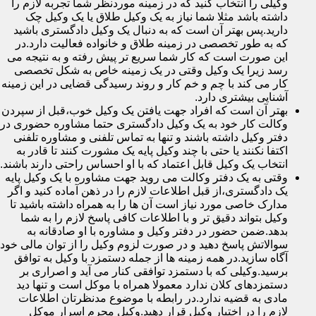
وکیلی را انتخاب کنید که در زمینه موردنظر شما تجربه لازم را
داشته باشد مثلا شما نیاز به یک وکیل طلاق یا یک وکیل چک
دارید.پس بهتر آن است که به دنبال یک وکیل دادگستری باشید
که به طور تخصصی در زمینه طلاق و خانواده فعالیت دارد.در
این صورت است که کار شما سریع تر پیش رفته و به نتیجه می
رسد زیرا یک وکیل وقتی در یک زمینه خاص به شکل تخصصی
کار می کند با چم و خم کار و روند رسیدگی قضایی در این زمینه
آشنایی بیشتری دارد.
بهتر آن است که افراد جهت یافتن یک وکیل خوب،قبل از سپردن
وکالت کار خود به یک وکیل دادگستری حتما مشاوره حضوری در
دفتر وکیل داشته باشند و تنها به تماس تلفنی و مشاوره تلفنی
اکتفا نکنند یا حتی با چند وکیل پایه یک مشورت کنند تا قادر به
انتخاب یک وکیل قابل اعتماد که با او احساس راحتی دارند باشند.
وقتی به یک دفتر وکالت می روید جهت مشاوره با یک وکیل پایه
یک دادگستری،از قبل اطلاعات لازم را در ذهن آماده کنید و اگر
مدارک خاصی مورد نیاز است آن ها را به همراه داشته باشید تا
وکیل بتواند دقیق تر و با اطلاعات کافی پاسخ لازم را به شما
بدهد.ضمن حضور در دفتر وکیل و مشاوره با او صادقانه به
سوالاتش پاسخ دهید و در صورت لزوم وکیل را از توان مالی خود
آگاه سازید.در همه زمینه ها از جمله دستمزد با وکیل به توافق
برسید.وکیلی که با دستمزد توافقی کنار می آید و اصراری بر
دستمزدهای کلان ندارد معمولا همراه با موکل است و تنها دید
مادی به قضیه ندارد.در رابطه با موضوع مدنظرتان اطلاعات
لازم را در اختیار وکیل قرار دهید.وکیل محرم اسرار موکل