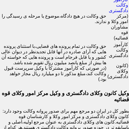
وکالت
دادگستری
(مرکز
حق وکالت در هیچ دادگاه،موضوع یا مرحله ی رسیدگی را
امور وکلا و
ندارند.
مشاوران
قوه
قضائیه)
کارآموز
حق وکالت در تمام پرونده های قضایی،با استثنای پرونده
وکالت
هایی که آرای صادره در آنها قابل تجدیدنظر در دیوان عالی
دادگستری
کشور و یا قابل فرجام است و پرونده هایی که خواسته آن
ها بیش از مبلغ پانصد میلیون ریال تقویم شده باشد.
(کانون
(در صورتی که کارآموز مشترکاً با وکیل سرپرست قبول
وکلای
وکالت کند،مبلغ مذکور تا دو میلیارد ریال مجاز خواهد
دادگستری)
بود.)
وکیل کانون وکلای دادگستری و وکیل مرکز امور وکلای قوه
قضائیه
بطور کل در ایران دو مرجع مهم برای صدور پروانه وکالت وجود دارد:
کانون وکلای دادگستری و مرکز امور وکلا و کارشناسان قوه
قضائیه.کانون های وکلای دادگستری به عنوان مرجع اولیه،اصلی و
باسابقه تر در حوزه صدور پروانه وکالت دادگستری هستند.هر کدام از