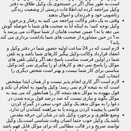
است.به طور مثال اگر در جستجوی یک وکیل طلاق به دفتر
وکیل مراجعه کرده اید،اطلاعات درستی از وضعیت زندگی
زناشویی خود و فرزندان و اموال بدهید.
وقتی به یک دفتر وکالت مراجعه می کنید به رفتار و برخورد
وکیل توجه کنید؛ به اینکه آیا به صحبت های شما با حوصله گوش
می دهد یا نه؟ ضمن صحبت هایتان از شما سوالات می پرسد یا
نه؟ در حین مشاوره از صحبت های شما یاداشت برداری می کند
یانه؟
لازم است که در 24 ساعت اولیه حضور شما در دفتر وکیل و
انعقاد قرارداد وکالت،وکیل پیگیر کارهای شما باشد و به تلفن
شما در اولین فرصت مناسب پاسخ دهد.اگر وکیلی تلفن های
موکل را پاسخ نمی دهد و کارهای او را پیگیری نمی کند،وکیل
مناسبی برای کار شما نیست و بهتر است شخص دیگری را
انتخاب کنید.
لازم است اگر کاری انجام پذیر نیست و از همان ابتدا مشخص
است که به نتیجه لازم نمی رسد؛ وکیل وانمود به انجام آن نکند و
قول بیهوده به موکل ندهد.نتیجه کار را همانطور که می بیند به
موکل بگوید و نیازی نیست که صد درصد قول برنده شدن در
دعوا را به موکل بدهد.یک وکیل خوب سعی در گمراه کردن
قاضی یا پیچیده کردن پرونده یا به بیراهمه کشاندن آن ندارد.
وضع ظاهری و برخورد وکیل باید در شان این حرفه مقدس
باشد.یک وکیل خوب حتما انسان وقت شناسی است.یک وکیل
توانمند صریح و در قالب مطالبی که برای موکل قابل فهم باشد