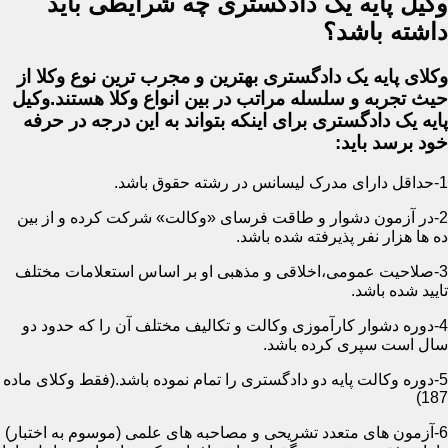
وکیل پایه یک دادگستری چه شرایطی باید
داشته باشد؟
وکلای پایه یک دادگستری بهترین و مجرب ترین نوع وکلا از
حیث تجربه و سلسله مراتب در بین انواع وکلا هستند.وکیل
پایه یک دادگستری برای اینکه بتواند به این درجه در حرفه
خود برسد باید:
1-حداقل دارای مدرک لیسانس در رشته حقوق باشد.
2-در آزمون دشوار و طاقت فرسای «وکالت» شرکت کرده و از بین
ده ها هزار نفر پذیرفته شده باشد.
3-صلاحیت عمومی،اخلاقی و مذهبی او بر اساس استعلامات مختلف
تایید شده باشد.
4-دوره دشوار کارآموزی وکالت و تکالیف مختلف آن را که حدود دو
سال است سپری کرده باشد.
5-دوره وکالت پایه دو دادگستری را تمام نموده باشد.(فقط وکلای ماده
187)
6-آزمون های متعدد تشریحی و مصاحبه های علمی (موسوم به اختبار)