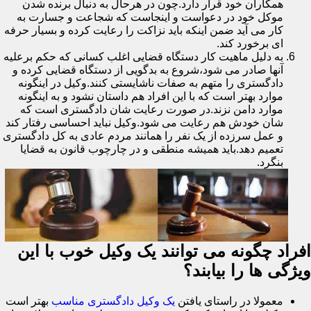
همکاران خود قرار دارد.چون در هرحال به دنبال برنده شدن
موکل خود در دعواست و اینجاست که شجاعت و جسارت به
کار می آید ضمن اینکه باید نزاکت را رعایت کرده و بسیار حرفه
ای برخورد کند.
به دلیل ماهیت کار دستگاه قضایی اغلب کسانی که حکم برعلیه
آنها صادر می شود،شروع به بدگویی از دستگاه قضایی کرده و
دادگستری را متهم به صفات ناشایستی کنند.وکیل در اینگونه
موارد بهتر است که با این افراد هم داستان نشود و به اینگونه
موارد دامن نزند.در صورت رعایت شان دادگستری است که
شان خودش هم رعایت می شود.وکیل نباید احساسی رفتار کند
و عمل سرزده از یک نفر را همانند مردم عادی به کل دادگستری
تعمیم دهد.باید همیشه منطقی و در چارچوب قانون به قضایا
بنگرد.
افراد چگونه می توانند یک وکیل خوب با این
ویژگی ها را بیابند؟
معمولا در راستای یافتن
یک وکیل دادگستری مناسب
بهتر است