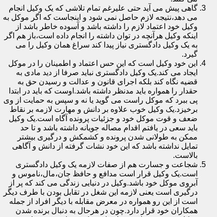
گاهی پیش می آید حتی علیرغم تمام تلاشی که یک وکیل انجام
می دهد،نتیجه لازم حاصل نمی شود و اینجاست که اگر موکل به
وکیل خود اعتماد لازم را داشته باشد و آسوده خاطر باشد از
اینکه وکیل هرآنچه در توان داشته را انجام داده است،باز هم اگر
به یک وکیل دادگستری نیاز پیدا کند سراغ همان وکیل را می
گیرد.
این خود وکیل است که این حس اعتماد و اطمینان را در موکل
ایجاد می کند.یک وکیل دادگستری نباید صرفا از دید مادی به
قضیه نگاه کند بلکه اجرای قانون و عدالت و رسیدن حق به
حقدار را همواره باید مدنظر داشته باشد.اوست که باید در ابتدا
پی ببرد که موکل راست می گوید یا نه و سپس به حمایت از وی
برخیزد.یک وکیل خوب علاوه بر دانش و مهارت لازمه بر نقاط
ضعف و قوت موکل خود و جزئیات پرونده آگاه است.یک وکیل
باید سعی در یافتم اقدام مصاله جویانه داشته باشد و تا حد
ممکن به طولانی شدن پرونده و کشمکش و درگیری بیشتر
تمایل نداشته باشد که این خود نشات گرفته از دانش و آگاهی
بالاست.
شجاعت و جسارت هم از صفات لازمه یک وکیل دادگستری
است.یک وکیل قرار است مدافع و حافظ جان،مال،ناموس و
آبروی موکل خود باشد.وکیل در دنیایی زندگی می کند که پر از
درگیری است یعنی لازمه این شغل در تقابل بودن با طرف دیگر
است از این رو همواره در معرض مقابله با دیگر افراد از جمله
همکاران خود قرار دارد.چون در هرحال به دنبال برنده شدن