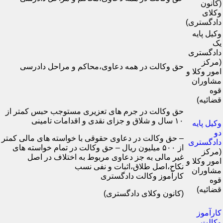
(کانون
وکلای
دادگستری)
وکیل پایه
یک
دادگستری
(مرکز
حق وکالت در همه دعاوی،محاکم و مراحل دادرسی
امور وکلا و
مشاوران
قوه
قضائیه)
حق وکالت در جرم های تعزیری مستوجب حبس کمتر از
۱۰ سال و شلاق و جزای نقدی و اقدامات تامینی
وکیل پایه
دو
– حق وکالت در دعاوی حقوقی با خواسته های مالی کمتر
دادگستری
از ۵۰۰ میلیون ریال – حق وکالت در تمام خواسته های
(مرکز
غیر مالی به جز دعاوی مربوط به اختلاف در اصل
امور وکلا و
نکاح،اصل طلاق،اثبات و نفی نسب
مشاوران
کارآموز وکالت دادگستری
قوه
قضائیه)
(کانون وکلای دادگستری)
کارآموز
وکالت