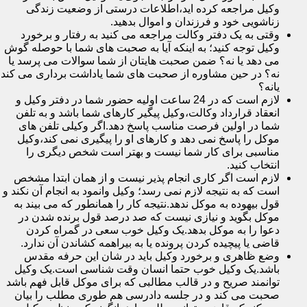
وکیل مراجعه کرده اید،اطلاعات درستی از وضعیت زندگی
زناشویی خود و فرزندان و اموال بدهید.
وقتی به یک دفتر وکالت مراجعه می کنید به رفتار و برخورد
وکیل توجه کنید؛ به اینکه آیا به صحبت های شما با حوصله گوش
می دهد یا نه؟ ضمن صحبت هایتان از شما سوالات می پرسد یا
نه؟ در حین مشاوره از صحبت های شما یاداشت برداری می کند
یانه؟
لازم است که در 24 ساعت اولیه حضور شما در دفتر وکیل و
انعقاد قرارداد وکالت،وکیل پیگیر کارهای شما باشد و به تلفن
شما در اولین فرصت مناسب پاسخ دهد.اگر وکیلی تلفن های
موکل را پاسخ نمی دهد و کارهای او را پیگیری نمی کند،وکیل
مناسبی برای کار شما نیست و بهتر است شخص دیگری را
انتخاب کنید.
لازم است اگر کاری انجام پذیر نیست و از همان ابتدا مشخص
است که به نتیجه لازم نمی رسد؛ وکیل وانمود به انجام آن نکند و
قول بیهوده به موکل ندهد.نتیجه کار را همانطور که می بیند به
موکل بگوید و نیازی نیست که صد درصد قول برنده شدن در
دعوا را به موکل بدهد.یک وکیل خوب سعی در گمراه کردن
قاضی یا پیچیده کردن پرونده یا به بیراهمه کشاندن آن ندارد.
وضع ظاهری و برخورد وکیل باید در شان این حرفه مقدس
باشد.یک وکیل خوب حتما انسان وقت شناسی است.یک وکیل
توانمند صریح و در قالب مطالبی که برای موکل قابل فهم باشد
صحبت می کند و در جلسه دادرسی هم طوری مطلب را بیان