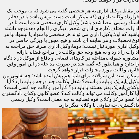
در مقابل،وکیل اداری به هر شخصی گفته می شود که به موجب یک
قرارداد وکالت اداری (که ممکن است دست نویس باشد یا در دفاتر
اسناد رسمی امضا شده باشد) وکیل کاری شخصی شده است تا در
ادارات مختلف،کارهای اداری شخص دیگری را انجام دهد.توجه داشته
باشید که اولا،وکیل اداری می تواند هر شخصی،با سواد یا بیسواد،با هر
نوع تحصیلات و هر سابقه ای باشد و هیچ مجوز یا ویژگی خاصی در
وکیل اداری مورد نیاز نیست؛ دوما،وکیل اداری صرفا حق مراجعه به
ادارات را دارد و به هیچ وجه حق وکالت در مراجع قضایی،ارائه
مشاوره حقوقی،مداخله در کارهای قضایی و دفاع از موکل در دادگاه
را ندارد و همانطور که گفته شد،در صورت مداخله در این امور وفق
قانون وکالت مورد مجازات قرار خواهد گرفت.
ممکن است این سوالات برای شما هم پیش آمده باشد: چه تفاوتی بین
وکیل پایه یک و پایه دو است؟ شغل وکالت چند درجه و پایه دارد؟ آیا
وکلای پایه یک بهتر هستند یا پایه دو؟ کارآموز وکالت چه کسی است؟
آیا کارآموز وکالت می تواند وکالت کند؟ عضو کانون وکلای دادگستری
یا عضو مرکز وکلای قوه قضائیه به چه معنی است؟ وکیل رسمی
دادگستری چه تفاوتی با وکلای دیگر دارد.