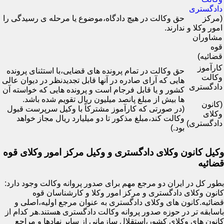
دادگستری
(مرکز
حق وکالت در هیچ دادگاه،موضوع یا مرحله ی رسیدگی را
امور وکلا و
ندارند.
مشاوران
قوه
قضائیه)
کارآموز
حق وکالت در تمام پرونده های قضایی،با استثنای پرونده
وکالت
هایی که آرای صادره در آنها قابل تجدیدنظر در دیوان عالی
دادگستری
کشور و یا قابل فرجام است و پرونده هایی که خواسته آن
ها بیش از مبلغ پانصد میلیون ریال تقویم شده باشد.
(کانون
(در صورتی که کارآموز مشترکاً با وکیل سرپرست قبول
وکلای
وکالت کند،مبلغ مذکور تا دو میلیارد ریال مجاز خواهد
دادگستری)
بود.)
وکیل کانون وکلای دادگستری و وکیل مرکز امور وکلای قوه
قضائیه
بطور کل در ایران دو مرجع مهم برای صدور پروانه وکالت وجود دارد:
کانون وکلای دادگستری و مرکز امور وکلا و کارشناسان قوه
قضائیه.کانون های وکلای دادگستری به عنوان مرجع اولیه،اصلی و
باسابقه تر در حوزه صدور پروانه وکالت دادگستری هستند.هر کدام از
کانون های وکلای کشور،استقلال سازمانی از سایر نهادها و مراجع