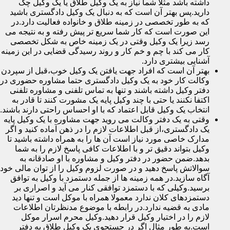
داشته باشد مثلا شما نیاز به یک وکیل طلاق یا یک وکیل چک
دارید.پس بهتر آن است که به دنبال یک وکیل دادگستری باشید
که به طور تخصصی در زمینه طلاق و خانواده فعالیت دارد.در
این صورت است که کار شما سریع تر پیش رفته و به نتیجه می
رسد زیرا یک وکیل وقتی در یک زمینه خاص به شکل تخصصی
کار می کند با چم و خم کار و روند رسیدگی قضایی در این زمینه
آشنایی بیشتری دارد.
بهتر آن است که افراد جهت یافتن یک وکیل خوب،قبل از سپردن
وکالت کار خود به یک وکیل دادگستری حتما مشاوره حضوری در
دفتر وکیل داشته باشند و تنها به تماس تلفنی و مشاوره تلفنی
اکتفا نکنند یا حتی با چند وکیل پایه یک مشورت کنند تا قادر به
انتخاب یک وکیل قابل اعتماد که با او احساس راحتی دارند باشند.
وقتی به یک دفتر وکالت می روید جهت مشاوره با یک وکیل پایه
یک دادگستری،از قبل اطلاعات لازم را در ذهن آماده کنید و اگر
مدارک خاصی مورد نیاز است آن ها را به همراه داشته باشید تا
وکیل بتواند دقیق تر و با اطلاعات کافی پاسخ لازم را به شما
بدهد.ضمن حضور در دفتر وکیل و مشاوره با او صادقانه به
سوالاتش پاسخ دهید و در صورت لزوم وکیل را از توان مالی خود
آگاه سازید.در همه زمینه ها از جمله دستمزد با وکیل به توافق
برسید.وکیلی که با دستمزد توافقی کنار می آید و اصراری بر
دستمزدهای کلان ندارد معمولا همراه با موکل است و تنها دید
مادی به قضیه ندارد.در رابطه با موضوع مدنظرتان اطلاعات
لازم را در اختیار وکیل قرار دهید.وکیل محرم اسرار موکل
است.به طور مثال اگر در جستجوی یک وکیل طلاق به دفتر