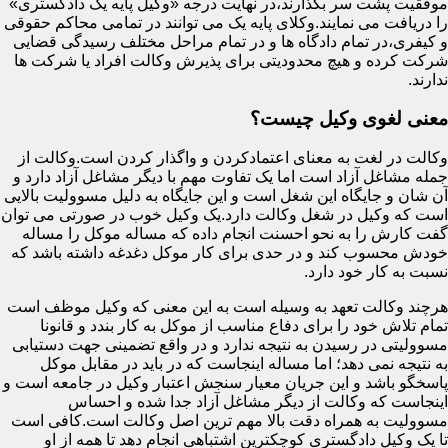
موفقیت پشت سر بگذارند،در نهایت درجه «وکیل پایه یک دادگستری»
را دریافت می نمایند.وکلای پایه یک می توانند در تمامی محاکم حقوقی
و کیفری،در تمام دادگاه ها و در تمام مراحل مختلف رسیدگی قضایی
شرکت کرده و هیچ محدودیتی برای پذیرش وکالت افراد یا شرکت ها
ندارند.
معنی لغوی وکیل چیست؟
وکالت در لغت به معنای اعتمادکردن و واگذار کردن است.وکالت از
جمله مشاغل آزاد است اما یک تفاوت مهم با دیگر مشاغل آزاد دارد و
آن شان و جایگاه این شغل است و این جایگاه به دلیل مسوولیت بالایی
است که وکیل در شغل وکالت دارد.یک وکیل خوب در صورتی می توان
گفت کارش را به نحو احسنت انجام داده که مساله موکل را مساله
خودش محسوب کند و در حدی برای کار موکل دغدغه داشته باشد که
نسبت به کار خود دارد.
هرچند وکالت تعهد به وسیله است به این معنی که وکیل موظف است
تمام تلاش خود را برای دفاع مناسب از موکل به کار بندد و قانونا
مسوولیتی در رسیدن به نتیجه ندارد و در واقع تضمینی جهت دستیابی
به نتیجه نمی دهد؛ اما مساله اینجاست که در باید در مقابل موکل
پاسخگو باشد و این جریان معیار سنجش اعتبار وکیل در جامعه است و
اینجاست که وکالت از دیگر مشاغل آزاد جدا شده و احساس
مسوولیت به همراه دقت بالا مهم ترین اصل وکالت است.کافی است
تا یک وکیل دادگستری کوچکترین اشتباهی انجام دهد تا همه از او