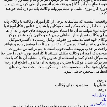
قوه قضائیه (ماده 187) پذیرفته شده اند،پس از طی کردن شش ماه
دوره کارآموزی علمی و عملی،پروانه وکالت پایه دو دریافت خواهند
کرد.
واقعیت اینست که متاسفانه برخی از کارآموزان وکالت یا وکلای پایه
دو به خاطر اینکه ممکن است موکلین با شنیدن عناوین «کارآموز» یا
«پایه دو» نتوانند به آن ها اعتماد نموده و پرونده های خود را به آن ها
برای وکالت نسپارند،از الفاظی چون عضو کانون وکلا،عضو مرکز
وکلای قوه قضائیه،مشاور حقوقی،وکیل رسمی دادگستری،وکیل
دعاوی و غیره استفاده می کنند تا این مسئله را پوشش داده و بتوانند
راحت تر جذب پرونده نمایند.خوب است بدانیم بر اساس مقررات
موجود،کارآموزان وکالت مکلف هستند تا کارآموز بودن خود را صراحتا
به موکل اعلام کنند و استفاده از عناوین بالا یا مشابه آن ها که باعث
سردرگم شدن موکل یا سپردن پرونده به آن ها بدون اطلاع از درجه
وکیل شود،تخلف محسوب شده و ممکن است باعث مجازت های
انتظامی شخص خاطی شود.
درجه/
عنوان یا
محدودیت های وکالت
درجه
وکیل پایه
یک
دادگستری
حق وکالت در همه دعاوی،محاکم و مراحل دادرسی