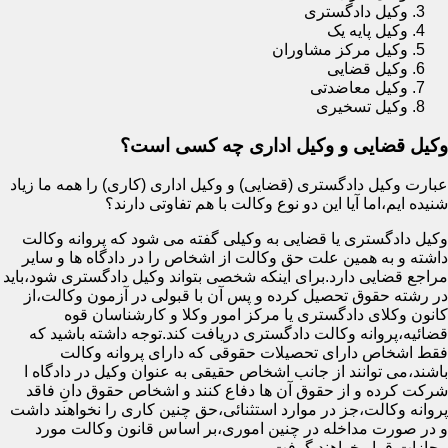
وکیل دادگستری
وکیل پایه یک
وکیل مرکز مشاوران
وکیل قضایی
وکیل معاضدتی
وکیل تسخیری
وکیل قضایی و وکیل اداری چه کسی است؟
عبارت وکیل دادگستری (قضایی) و وکیل اداری (کاری) را همه ما زیاد
شنیده ایم،اما آیا این دو نوع وکالت با هم تفاوتی دارند؟
وکیل دادگستری یا قضایی به وکیلی گفته می شود که پروانه وکالت
داشته و به همین علت حق وکالت از اشخاص را در دادگاه ها و سایر
مراجع قضایی دارد.برای اینکه شخصی بتواند وکیل دادگستری شود،باید
در رشته حقوق تحصیل کرده و پس آن با قبولی در آزمون وکالت،از
کانون وکلای دادگستری یا مرکز امور وکلا و کارشناسان قوه
قضائیه،پروانه وکالت دادگستری دریافت کند.توجه داشته باشید که
فقط اشخاص دارای تحصیلات حقوقی که دارای پروانه وکالت
باشند،می توانند از جانب اشخاص حقیقی به عنوان وکیل در دادگاه ا
شرکت کرده و از حقوق آن ها دفاع کنند و اشخاص حقوق دانِ فاقد
پروانه وکالت،جز در موارد استثنائی،حق چنین کاری را نخواهند داشت
و در صورت مداخله در چنین اموری،بر اساس قانون وکالت مورد
مجازات قرار خواهند گرفت.