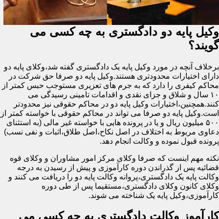
وکیل پایه دو دادگستری به چه کسی می
گویند؟
برخلاف آنچه در مورد وکیل پایه یک دادگستری گفته شد،وکلای پایه دو
دارای اختیارات محدودتری هستند.وکیل پایه دو صرفا حق شرکت در
محاکم کیفری را دارد که به جرم های تعزیری مستوجب حبس کمتر از
۱۰ سال و شلاق و جزای نقدی و اقدامات تامینی رسیدگی می
کنند.همچنین،اختیارات وکیل پایه دو در محاکم حقوقی نیز محدودتر
است.وکیل پایه دو صرفا می تواند در محاکم حقوقی با خواسته کمتر از
۵۰۰ میلیون ریال و یا در پرونده هایی با خواسته غیر مالی (به استثنای
دعاوی مربوط به اختلاف در اصل نکاح،اصل طلاق،اثبات و نفی نسب)
پرونده قبول نموده و وکالت انجام دهد.
نکته مهم اینست که صرفا وکلای مرکز امور مشاوران و وکلای قوه
قضائیه پس از گذراندن دوره کارآموزی و پیش از رسیدن به درجه
وکالت پایه یک دادگستری،پروانه وکالت پایه دو را دریافت می کنند و
وکلای کانون وکلای دادگستری،مستقیما پس از طی دوره
کارآموزی،وکیل پایه یک شناخته می شوند.
کارآموز وکالت دادگستری به چه کسی می