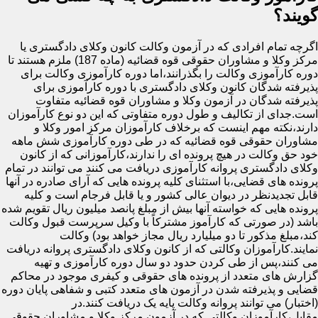
گویند؟
اگرچه تمام افرادی که در آزمون وکالت کانون وکلای دادگستری یا
مرکز وکلا و مشاوران حقوقی قوه قضائیه (ماده 187) ملزم هستند تا
دوره کارآموزی وکالت را بگذرانند،اما دوره کارآموزی وکالت برای
پذیرفته شدگان کانون وکلای دادگستری با دوره کارآموزی برای
پذیرفته شدگان در آزمون وکلا و مشاوران قوه قضائیه متفاوت
است.جدای از تکالیف و طول دوره متفاوتی که این دو نوع کارآموزان
دارند،نکته مهم اینست که برخلاف کارآموزان مرکز امور وکلا و
مشاوران حقوقی قوه قضائیه که در طی دوره کارآموزی شش ماهه
خود حق وکالت در هیچ پرونده ای را ندارند،کارآموزانی که از کانون
وکلای دادگستری پروانه کارآموزی دریافت می کنند می توانند در تمام
پرونده های قضایی،با استثنای کلیه پرونده هایی که آرای صادره در آنها
قابل تجدیدنظر در دیوان عالی کشور و یا قابل فرجام است و کلیه
پرونده هایی که خواسته آنها بیش از مبلغ پانصد میلیون ریال تقویم شده
باشد (در صورتی که کارآموز مشترکاً با وکیل سرپرست قبول وکالت
کند،مبلغ مذکور تا دو میلیارد ریال مجاز خواهد بود) وکالت
نمایند.کارآموزان وکالتی که از کانون وکلای دادگستری پروانه دریافت
می کنند،پس از طی کردن حدود دو سال دوره کارآموزی و تهیه
گزارش های متعدد از پرونده های حقوقی و کیفری موجود در محاکم
قضایی و پذیرفته شدن در آزمون های متعدد کتبی و شفاهی پایان دوره
(اختبار) می توانند پروانه وکالت پایه یک دریافت کنند.در
مقابل،کارآموزان وکالتی که در آزمون مرکز وکلا و مشاوران حقوقی