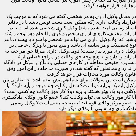
مجازات قرار خواهند گرفت.
در مقابل،وکیل اداری به هر شخصی گفته می شود که به موجب یک
قرارداد وکالت اداری (که ممکن است دست نویس باشد یا در دفاتر
اسناد رسمی امضا شده باشد) وکیل کاری شخصی شده است تا در
ادارات مختلف،کارهای اداری شخص دیگری را انجام دهد.توجه داشته
باشید که اولا،وکیل اداری می تواند هر شخصی،با سواد یا بیسواد،با هر
نوع تحصیلات و هر سابقه ای باشد و هیچ مجوز یا ویژگی خاصی در
وکیل اداری مورد نیاز نیست؛ دوما،وکیل اداری صرفا حق مراجعه به
ادارات را دارد و به هیچ وجه حق وکالت در مراجع قضایی،ارائه
مشاوره حقوقی،مداخله در کارهای قضایی و دفاع از موکل در دادگاه
را ندارد و همانطور که گفته شد،در صورت مداخله در این امور وفق
قانون وکالت مورد مجازات قرار خواهد گرفت.
ممکن است این سوالات برای شما هم پیش آمده باشد: چه تفاوتی بین
وکیل پایه یک و پایه دو است؟ شغل وکالت چند درجه و پایه دارد؟ آیا
وکلای پایه یک بهتر هستند یا پایه دو؟ کارآموز وکالت چه کسی است؟
آیا کارآموز وکالت می تواند وکالت کند؟ عضو کانون وکلای دادگستری
یا عضو مرکز وکلای قوه قضائیه به چه معنی است؟ وکیل رسمی
دادگستری چه تفاوتی با وکلای دیگر دارد.