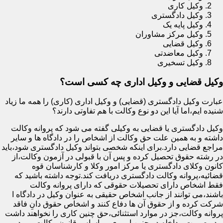
وکیل کاری
وکیل دادگستری
وکیل پایه یک
وکیل مرکز مشاوران
وکیل قضایی
وکیل معاضدتی
وکیل تسخیری
وکیل قضایی و وکیل اداری چه کسی است؟
عبارت وکیل دادگستری (قضایی) و وکیل اداری (کاری) را همه ما زیاد
شنیده ایم،اما آیا این دو نوع وکالت با هم تفاوتی دارند؟
وکیل دادگستری یا قضایی به وکیلی گفته می شود که پروانه وکالت
داشته و به همین علت حق وکالت از اشخاص را در دادگاه ها و سایر
مراجع قضایی دارد.برای اینکه شخصی بتواند وکیل دادگستری شود،باید
در رشته حقوق تحصیل کرده و پس آن با قبولی در آزمون وکالت،از
کانون وکلای دادگستری یا مرکز امور وکلا و کارشناسان قوه
قضائیه،پروانه وکالت دادگستری دریافت کند.توجه داشته باشید که
فقط اشخاص دارای تحصیلات حقوقی که دارای پروانه وکالت
باشند،می توانند از جانب اشخاص حقیقی به عنوان وکیل در دادگاه ا
شرکت کرده و از حقوق آن ها دفاع کنند و اشخاص حقوق دانِ فاقد
پروانه وکالت،جز در موارد استثنائی،حق چنین کاری را نخواهند داشت
و در صورت مداخله در چنین اموری،بر اساس قانون وکالت مورد