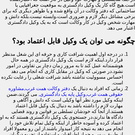
است.هیچ گاه کار یک وکیل دادگستری به موقعیت جغرافیایی یا
ساختمانی که دفتر وکالت در آن واقع شده و یا ظواهر دیگری که برای
برخی مشاغل دیگر لازم و ضروری است،وابسته نیست.بلکه دانش و
مهارت شخص وکیل در کار وکالت است که به یک وکیل دادگستری
اعتبار می دهد.
چگونه می توان یک وکیل قابل اعتماد بود؟
در درجه اول اهمیت شرافت کاری و حرفه ای این شغل مدنظر
قرار دارد.اینکه لازم است یک وکیل دادگستری در همه حال
هوشمندانه عمل کند تا به مرور زمان دچار بی تفاوتی در امور
نشود.در صورتی که وکیل در مقابل کاری که انجام می دهد
احساس مسوولیت نداشته باشد شرافت شغلی را رعایت نکرده
است.
زمانی که افراد به دنبال یک
دفتر وکالت همت غرب,مشاوره
حقوقی همت غرب,وکیل پایه یک دادگستری,
می گردند،ضمن
اینکه وکیل مورد نظر آنها وکیلی است که دانش و آگاهی و
مهارت لازم را داشته باشد به دنبال یک وکیل قابل اعتماد
هستند.از آنجا که خودشان تسلطی بر قوانین و روند قضایی
دادگاه ها ندارند،در جستجوی یک وکیل دادگستری هستند که به او
اعتماد کرده و آسوده خاطر از اینکه وکیل تمام تلاش خود را
انجام می دهد به نتیجه کار امیدوار باشند.از این رو معمولا افراد
از طریق پرس و جو از اطرافیان و استفاده از تجربه دیگران