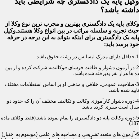
وکیل پایه یک دادگستری چه شرایطی باید
داشته باشد؟
وکلای پایه یک دادگستری بهترین و مجرب ترین نوع وکلا از
حیث تجربه و سلسله مراتب در بین انواع وکلا هستند.وکیل
پایه یک دادگستری برای اینکه بتواند به این درجه در حرفه
خود برسد باید:
1-حداقل دارای مدرک لیسانس در رشته حقوق باشد.
2-در آزمون دشوار و طاقت فرسای «وکالت» شرکت کرده و از بین
ده ها هزار نفر پذیرفته شده باشد.
3-صلاحیت عمومی،اخلاقی و مذهبی او بر اساس استعلامات مختلف
تایید شده باشد.
4-دوره دشوار کارآموزی وکالت و تکالیف مختلف آن را که حدود دو
سال است سپری کرده باشد.
5-دوره وکالت پایه دو دادگستری را تمام نموده باشد.(فقط وکلای ماده
187)
6-آزمون های متعدد تشریحی و مصاحبه های علمی (موسوم به اختبار)