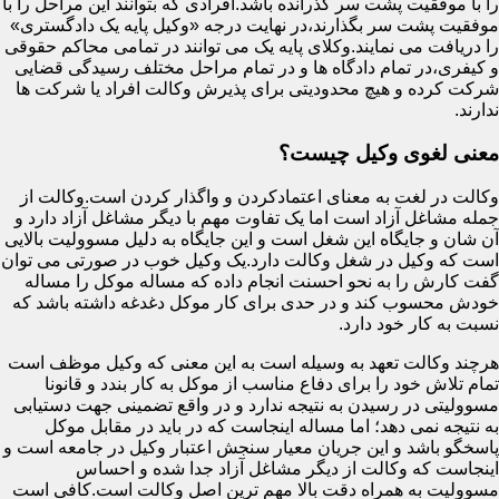
را با موفقیت پشت سر گذرانده باشد.افرادی که بتوانند این مراحل را با
موفقیت پشت سر بگذارند،در نهایت درجه «وکیل پایه یک دادگستری»
را دریافت می نمایند.وکلای پایه یک می توانند در تمامی محاکم حقوقی
و کیفری،در تمام دادگاه ها و در تمام مراحل مختلف رسیدگی قضایی
شرکت کرده و هیچ محدودیتی برای پذیرش وکالت افراد یا شرکت ها
ندارند.
معنی لغوی وکیل چیست؟
وکالت در لغت به معنای اعتمادکردن و واگذار کردن است.وکالت از
جمله مشاغل آزاد است اما یک تفاوت مهم با دیگر مشاغل آزاد دارد و
آن شان و جایگاه این شغل است و این جایگاه به دلیل مسوولیت بالایی
است که وکیل در شغل وکالت دارد.یک وکیل خوب در صورتی می توان
گفت کارش را به نحو احسنت انجام داده که مساله موکل را مساله
خودش محسوب کند و در حدی برای کار موکل دغدغه داشته باشد که
نسبت به کار خود دارد.
هرچند وکالت تعهد به وسیله است به این معنی که وکیل موظف است
تمام تلاش خود را برای دفاع مناسب از موکل به کار بندد و قانونا
مسوولیتی در رسیدن به نتیجه ندارد و در واقع تضمینی جهت دستیابی
به نتیجه نمی دهد؛ اما مساله اینجاست که در باید در مقابل موکل
پاسخگو باشد و این جریان معیار سنجش اعتبار وکیل در جامعه است و
اینجاست که وکالت از دیگر مشاغل آزاد جدا شده و احساس
مسوولیت به همراه دقت بالا مهم ترین اصل وکالت است.کافی است