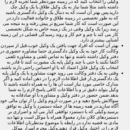
وکیلی را انتخاب کنید که در زمینه موردنظر شما تجربه لازم را
داشته باشد مثلا شما نیاز به یک وکیل طلاق یا یک وکیل چک
دارید.پس بهتر آن است که به دنبال یک وکیل دادگستری باشید
که به طور تخصصی در زمینه طلاق و خانواده فعالیت دارد.در
این صورت است که کار شما سریع تر پیش رفته و به نتیجه می
رسد زیرا یک وکیل وقتی در یک زمینه خاص به شکل تخصصی
کار می کند با چم و خم کار و روند رسیدگی قضایی در این زمینه
آشنایی بیشتری دارد.
بهتر آن است که افراد جهت یافتن یک وکیل خوب،قبل از سپردن
وکالت کار خود به یک وکیل دادگستری حتما مشاوره حضوری در
دفتر وکیل داشته باشند و تنها به تماس تلفنی و مشاوره تلفنی
اکتفا نکنند یا حتی با چند وکیل پایه یک مشورت کنند تا قادر به
انتخاب یک وکیل قابل اعتماد که با او احساس راحتی دارند باشند.
وقتی به یک دفتر وکالت می روید جهت مشاوره با یک وکیل پایه
یک دادگستری،از قبل اطلاعات لازم را در ذهن آماده کنید و اگر
مدارک خاصی مورد نیاز است آن ها را به همراه داشته باشید تا
وکیل بتواند دقیق تر و با اطلاعات کافی پاسخ لازم را به شما
بدهد.ضمن حضور در دفتر وکیل و مشاوره با او صادقانه به
سوالاتش پاسخ دهید و در صورت لزوم وکیل را از توان مالی خود
آگاه سازید.در همه زمینه ها از جمله دستمزد با وکیل به توافق
برسید.وکیلی که با دستمزد توافقی کنار می آید و اصراری بر
دستمزدهای کلان ندارد معمولا همراه با موکل است و تنها دید
مادی به قضیه ندارد.در رابطه با موضوع مدنظرتان اطلاعات
لازم را در اختیار وکیل قرار دهید.وکیل محرم اسرار موکل