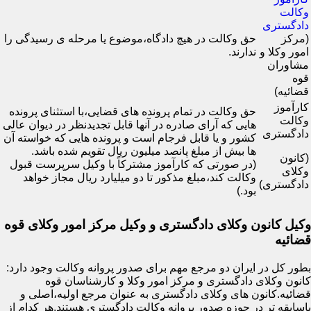
وکالت
دادگستری
(مرکز
حق وکالت در هیچ دادگاه،موضوع یا مرحله ی رسیدگی را
امور وکلا و
ندارند.
مشاوران
قوه
قضائیه)
کارآموز
حق وکالت در تمام پرونده های قضایی،با استثنای پرونده
وکالت
هایی که آرای صادره در آنها قابل تجدیدنظر در دیوان عالی
دادگستری
کشور و یا قابل فرجام است و پرونده هایی که خواسته آن
ها بیش از مبلغ پانصد میلیون ریال تقویم شده باشد.
(کانون
(در صورتی که کارآموز مشترکاً با وکیل سرپرست قبول
وکلای
وکالت کند،مبلغ مذکور تا دو میلیارد ریال مجاز خواهد
دادگستری)
بود.)
وکیل کانون وکلای دادگستری و وکیل مرکز امور وکلای قوه
قضائیه
بطور کل در ایران دو مرجع مهم برای صدور پروانه وکالت وجود دارد:
کانون وکلای دادگستری و مرکز امور وکلا و کارشناسان قوه
قضائیه.کانون های وکلای دادگستری به عنوان مرجع اولیه،اصلی و
باسابقه تر در حوزه صدور پروانه وکالت دادگستری هستند.هر کدام از