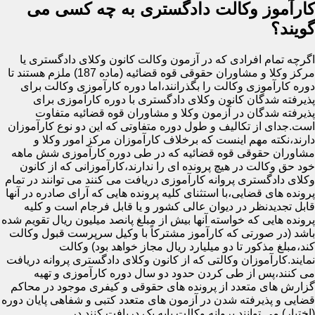
کارآموز وکالت دادگستری به چه کسی می
گویند؟
اگرچه تمام افرادی که در آزمون وکالت کانون وکلای دادگستری یا
مرکز وکلا و مشاوران حقوقی قوه قضائیه (ماده 187) ملزم هستند تا
دوره کارآموزی وکالت را بگذرانند،اما دوره کارآموزی وکالت برای
پذیرفته شدگان کانون وکلای دادگستری با دوره کارآموزی برای
پذیرفته شدگان در آزمون وکلا و مشاوران قوه قضائیه متفاوت
است.جدای از تکالیف و طول دوره متفاوتی که این دو نوع کارآموزان
دارند،نکته مهم اینست که برخلاف کارآموزان مرکز امور وکلا و
مشاوران حقوقی قوه قضائیه که در طی دوره کارآموزی شش ماهه
خود حق وکالت در هیچ پرونده ای را ندارند،کارآموزانی که از کانون
وکلای دادگستری پروانه کارآموزی دریافت می کنند می توانند در تمام
پرونده های قضایی،با استثنای کلیه پرونده هایی که آرای صادره در آنها
قابل تجدیدنظر در دیوان عالی کشور و یا قابل فرجام است و کلیه
پرونده هایی که خواسته آنها بیش از مبلغ پانصد میلیون ریال تقویم شده
باشد (در صورتی که کارآموز مشترکاً با وکیل سرپرست قبول وکالت
کند،مبلغ مذکور تا دو میلیارد ریال مجاز خواهد بود) وکالت
نمایند.کارآموزان وکالتی که از کانون وکلای دادگستری پروانه دریافت
می کنند،پس از طی کردن حدود دو سال دوره کارآموزی و تهیه
گزارش های متعدد از پرونده های حقوقی و کیفری موجود در محاکم
قضایی و پذیرفته شدن در آزمون های متعدد کتبی و شفاهی پایان دوره
(اختبار) می توانند پروانه وکالت پایه یک دریافت کنند.در