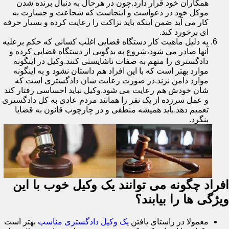
همکاران خود قرار دارد.چون در هرحال به دنبال برنده شدن
موکل خود در دعواست و اینجاست که شجاعت و جسارت به
کار می آید ضمن اینکه باید نزاکت را رعایت کرده و بسیار حرفه
ای برخورد کند.
به دلیل ماهیت کار دستگاه قضایی اغلب کسانی که حکم برعلیه
آنها صادر می شود،شروع به بدگویی از دستگاه قضایی کرده و
دادگستری را متهم به صفات ناشایستی کنند.وکیل در اینگونه
موارد بهتر است که با این افراد هم داستان نشود و به اینگونه
موارد دامن نزند.در صورت رعایت شان دادگستری است که
شان خودش هم رعایت می شود.وکیل نباید احساسی رفتار کند
و عمل سرزده از یک نفر را همانند مردم عادی به کل دادگستری
تعمیم دهد.باید همیشه منطقی و در چارچوب قانون به قضایا
بنگرد.
افراد چگونه می توانند یک وکیل خوب با این
ویژگی ها را بیابند؟
معمولا در راستای یافتن
یک وکیل دادگستری مناسب
بهتر است