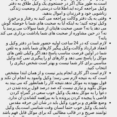
است.به طور مثال اگر در جستجوی یک وکیل طلاق به دفتر
وکیل مراجعه کرده اید،اطلاعات درستی از وضعیت زندگی
زناشویی خود و فرزندان و اموال بدهید.
وقتی به یک دفتر وکالت مراجعه می کنید به رفتار و برخورد
وکیل توجه کنید؛ به اینکه آیا به صحبت های شما با حوصله گوش
می دهد یا نه؟ ضمن صحبت هایتان از شما سوالات می پرسد یا
نه؟ در حین مشاوره از صحبت های شما یاداشت برداری می کند
یانه؟
لازم است که در 24 ساعت اولیه حضور شما در دفتر وکیل و
انعقاد قرارداد وکالت،وکیل پیگیر کارهای شما باشد و به تلفن
شما در اولین فرصت مناسب پاسخ دهد.اگر وکیلی تلفن های
موکل را پاسخ نمی دهد و کارهای او را پیگیری نمی کند،وکیل
مناسبی برای کار شما نیست و بهتر است شخص دیگری را
انتخاب کنید.
لازم است اگر کاری انجام پذیر نیست و از همان ابتدا مشخص
است که به نتیجه لازم نمی رسد؛ وکیل وانمود به انجام آن نکند و
قول بیهوده به موکل ندهد.نتیجه کار را همانطور که می بیند به
موکل بگوید و نیازی نیست که صد درصد قول برنده شدن در
دعوا را به موکل بدهد.یک وکیل خوب سعی در گمراه کردن
قاضی یا پیچیده کردن پرونده یا به بیراهمه کشاندن آن ندارد.
وضع ظاهری و برخورد وکیل باید در شان این حرفه مقدس
باشد.یک وکیل خوب حتما انسان وقت شناسی است.یک وکیل
توانمند صریح و در قالب مطالبی که برای موکل قابل فهم باشد