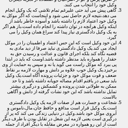
وکیل خود را انتخاب می کنند.
گاهی پیش می آید حتی علیرغم تمام تلاشی که یک وکیل انجام
می دهد،نتیجه لازم حاصل نمی شود و اینجاست که اگر موکل به
وکیل خود اعتماد لازم را داشته باشد و آسوده خاطر باشد از
اینکه وکیل هرآنچه در توان داشته را انجام داده است،باز هم اگر
به یک وکیل دادگستری نیاز پیدا کند سراغ همان وکیل را می
گیرد.
این خود وکیل است که این حس اعتماد و اطمینان را در موکل
ایجاد می کند.یک وکیل دادگستری نباید صرفا از دید مادی به
قضیه نگاه کند بلکه اجرای قانون و عدالت و رسیدن حق به
حقدار را همواره باید مدنظر داشته باشد.اوست که باید در ابتدا
پی ببرد که موکل راست می گوید یا نه و سپس به حمایت از وی
برخیزد.یک وکیل خوب علاوه بر دانش و مهارت لازمه بر نقاط
ضعف و قوت موکل خود و جزئیات پرونده آگاه است.یک وکیل
باید سعی در یافتم اقدام مصاله جویانه داشته باشد و تا حد
ممکن به طولانی شدن پرونده و کشمکش و درگیری بیشتر
تمایل نداشته باشد که این خود نشات گرفته از دانش و آگاهی
بالاست.
شجاعت و جسارت هم از صفات لازمه یک وکیل دادگستری
است.یک وکیل قرار است مدافع و حافظ جان،مال،ناموس و
آبروی موکل خود باشد.وکیل در دنیایی زندگی می کند که پر از
درگیری است یعنی لازمه این شغل در تقابل بودن با طرف دیگر
است از این رو همواره در معرض مقابله با دیگر افراد از جمله