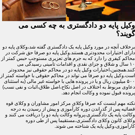
وکیل پایه دو دادگستری به چه کسی می
گویند؟
برخلاف آنچه در مورد وکیل پایه یک دادگستری گفته شد،وکلای پایه دو
دارای اختیارات محدودتری هستند.وکیل پایه دو صرفا حق شرکت در
محاکم کیفری را دارد که به جرم های تعزیری مستوجب حبس کمتر از
۱۰ سال و شلاق و جزای نقدی و اقدامات تامینی رسیدگی می
کنند.همچنین،اختیارات وکیل پایه دو در محاکم حقوقی نیز محدودتر
است.وکیل پایه دو صرفا می تواند در محاکم حقوقی با خواسته کمتر از
۵۰۰ میلیون ریال و یا در پرونده هایی با خواسته غیر مالی (به استثنای
دعاوی مربوط به اختلاف در اصل نکاح،اصل طلاق،اثبات و نفی نسب)
پرونده قبول نموده و وکالت انجام دهد.
نکته مهم اینست که صرفا وکلای مرکز امور مشاوران و وکلای قوه
قضائیه پس از گذراندن دوره کارآموزی و پیش از رسیدن به درجه
وکالت پایه یک دادگستری،پروانه وکالت پایه دو را دریافت می کنند و
وکلای کانون وکلای دادگستری،مستقیما پس از طی دوره
کارآموزی،وکیل پایه یک شناخته می شوند.