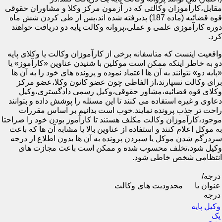
مقابل،کارآموزان وکالتی که در آزمون مرکز وکلا و مشاوران حقوقی
قوه قضائیه (ماده 187) پذیرفته شده اند،پس از طی کردن شش ماه
دوره کارآموزی علمی و عملی،پروانه وکالت پایه دو دریافت خواهند
کرد.
واقعیت اینست که متاسفانه برخی از کارآموزان وکالت یا وکلای پایه
دو به خاطر اینکه ممکن است موکلین با شنیدن عناوین «کارآموز» یا
«پایه دو» نتوانند به آن ها اعتماد نموده و پرونده های خود را به آن ها
برای وکالت نسپارند،از الفاظی چون عضو کانون وکلا،عضو مرکز
وکلای قوه قضائیه،مشاور حقوقی،وکیل رسمی دادگستری،وکیل
دعاوی و غیره استفاده می کنند تا این مسئله را پوشش داده و بتوانند
راحت تر جذب پرونده نمایند.خوب است بدانیم بر اساس مقررات
موجود،کارآموزان وکالت مکلف هستند تا کارآموز بودن خود را صراحتا
به موکل اعلام کنند و استفاده از عناوین بالا یا مشابه آن ها که باعث
سردرگم شدن موکل یا سپردن پرونده به آن ها بدون اطلاع از درجه
وکیل شود،تخلف محسوب شده و ممکن است باعث مجازت های
انتظامی شخص خاطی شود.
درجه/
عنوان یا
محدودیت های وکالت
درجه
وکیل پایه
یک