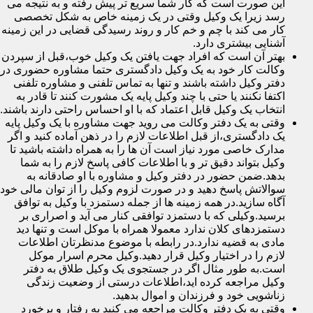
این صورت است که کار شما سریع تر پیش رفته و به نتیجه می
رسد زیرا یک وکیل وقتی در یک زمینه خاص به شکل تخصصی
کار می کند با چم و خم کار و روند رسیدگی قضایی در این زمینه
آشنایی بیشتری دارد.
بهتر آن است که افراد جهت یافتن یک وکیل خوب،قبل از سپردن
وکالت کار خود به یک وکیل دادگستری حتما مشاوره حضوری در
دفتر وکیل داشته باشند و تنها به تماس تلفنی و مشاوره تلفنی
اکتفا نکنند یا حتی با چند وکیل پایه یک مشورت کنند تا قادر به
انتخاب یک وکیل قابل اعتماد که با او احساس راحتی دارند باشند.
وقتی به یک دفتر وکالت می روید جهت مشاوره با یک وکیل پایه
یک دادگستری،از قبل اطلاعات لازم را در ذهن آماده کنید و اگر
مدارک خاصی مورد نیاز است آن ها را به همراه داشته باشید تا
وکیل بتواند دقیق تر و با اطلاعات کافی پاسخ لازم را به شما
بدهد.ضمن حضور در دفتر وکیل و مشاوره با او صادقانه به
سوالاتش پاسخ دهید و در صورت لزوم وکیل را از توان مالی خود
آگاه سازید.در همه زمینه ها از جمله دستمزد با وکیل به توافق
برسید.وکیلی که با دستمزد توافقی کنار می آید و اصراری بر
دستمزدهای کلان ندارد معمولا همراه با موکل است و تنها دید
مادی به قضیه ندارد.در رابطه با موضوع مدنظرتان اطلاعات
لازم را در اختیار وکیل قرار دهید.وکیل محرم اسرار موکل
است.به طور مثال اگر در جستجوی یک وکیل طلاق به دفتر
وکیل مراجعه کرده اید،اطلاعات درستی از وضعیت زندگی
زناشویی خود و فرزندان و اموال بدهید.
وقتی به یک دفتر وکالت مراجعه می کنید به رفتار و برخورد