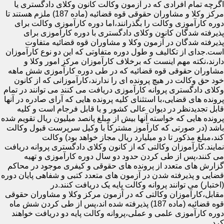
اگرچه تمام افرادی که در آزمون وکالت کانون وکلای دادگستری یا
مرکز وکلا و مشاوران حقوقی قوه قضائیه (ماده 187) ملزم هستند تا
دوره کارآموزی وکالت را بگذرانند،اما دوره کارآموزی وکالت برای
پذیرفته شدگان کانون وکلای دادگستری با دوره کارآموزی برای
پذیرفته شدگان در آزمون وکلا و مشاوران قوه قضائیه متفاوت
است.جدای از تکالیف و طول دوره متفاوتی که این دو نوع کارآموزان
دارند،نکته مهم اینست که برخلاف کارآموزان مرکز امور وکلا و
مشاوران حقوقی قوه قضائیه که در طی دوره کارآموزی شش ماهه
خود حق وکالت در هیچ پرونده ای را ندارند،کارآموزانی که از کانون
وکلای دادگستری پروانه کارآموزی دریافت می کنند می توانند در تمام
پرونده های قضایی،با استثنای کلیه پرونده هایی که آرای صادره در آنها
قابل تجدیدنظر در دیوان عالی کشور و یا قابل فرجام است و کلیه
پرونده هایی که خواسته آنها بیش از مبلغ پانصد میلیون ریال تقویم شده
باشد (در صورتی که کارآموز مشترکاً با وکیل سرپرست قبول وکالت
کند،مبلغ مذکور تا دو میلیارد ریال مجاز خواهد بود) وکالت
نمایند.کارآموزان وکالتی که از کانون وکلای دادگستری پروانه دریافت
می کنند،پس از طی کردن حدود دو سال دوره کارآموزی و تهیه
گزارش های متعدد از پرونده های حقوقی و کیفری موجود در محاکم
قضایی و پذیرفته شدن در آزمون های متعدد کتبی و شفاهی پایان دوره
(اختبار) می توانند پروانه وکالت پایه یک دریافت کنند.در
مقابل،کارآموزان وکالتی که در آزمون مرکز وکلا و مشاوران حقوقی
قوه قضائیه (ماده 187) پذیرفته شده اند،پس از طی کردن شش ماه
دوره کارآموزی علمی و عملی،پروانه وکالت پایه دو دریافت خواهند
کرد.