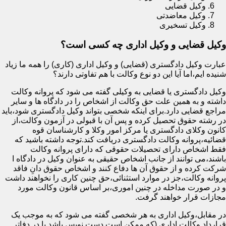
وکیل قضایی
وکیل معاضدتی
وکیل تسخیری
وکیل قضایی و وکیل اداری چه کسی است؟
عبارت وکیل دادگستری (قضایی) و وکیل اداری (کاری) را همه ما زیاد
شنیده ایم،اما آیا این دو نوع وکالت با هم تفاوتی دارند؟
وکیل دادگستری یا قضایی به وکیلی گفته می شود که پروانه وکالت
داشته و به همین علت حق وکالت از اشخاص را در دادگاه ها و سایر
مراجع قضایی دارد.برای اینکه شخصی بتواند وکیل دادگستری شود،باید
در رشته حقوق تحصیل کرده و پس آن با قبولی در آزمون وکالت،از
کانون وکلای دادگستری یا مرکز امور وکلا و کارشناسان قوه
قضائیه،پروانه وکالت دادگستری دریافت کند.توجه داشته باشید که
فقط اشخاص دارای تحصیلات حقوقی که دارای پروانه وکالت
باشند،می توانند از جانب اشخاص حقیقی به عنوان وکیل در دادگاه ا
شرکت کرده و از حقوق آن ها دفاع کنند و اشخاص حقوق دانِ فاقد
پروانه وکالت،جز در موارد استثنائی،حق چنین کاری را نخواهند داشت
و در صورت مداخله در چنین اموری،بر اساس قانون وکالت مورد
مجازات قرار خواهند گرفت.
در مقابل،وکیل اداری به هر شخصی گفته می شود که به موجب یک
قرارداد وکالت اداری (که ممکن است دست نویس باشد یا در دفاتر