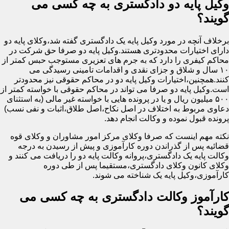
وکیل پایه دو دادگستری به چه کسی می
گویند؟
برخلاف آنچه در مورد وکیل پایه یک دادگستری گفته شد،وکلای پایه دو
دارای اختیارات محدودتری هستند.وکیل پایه دو صرفا حق شرکت در
محاکم کیفری را دارد که به جرم های تعزیری مستوجب حبس کمتر از
۱۰ سال و شلاق و جزای نقدی و اقدامات تامینی رسیدگی می
کنند.همچنین،اختیارات وکیل پایه دو در محاکم حقوقی نیز محدودتر
است.وکیل پایه دو صرفا می تواند در محاکم حقوقی با خواسته کمتر از
۵۰۰ میلیون ریال و یا در پرونده هایی با خواسته غیر مالی (به استثنای
دعاوی مربوط به اختلاف در اصل نکاح،اصل طلاق،اثبات و نفی نسب)
پرونده قبول نموده و وکالت انجام دهد.
نکته مهم اینست که صرفا وکلای مرکز امور مشاوران و وکلای قوه
قضائیه پس از گذراندن دوره کارآموزی و پیش از رسیدن به درجه
وکالت پایه یک دادگستری،پروانه وکالت پایه دو را دریافت می کنند و
وکلای کانون وکلای دادگستری،مستقیما پس از طی دوره
کارآموزی،وکیل پایه یک شناخته می شوند.
کارآموز وکالت دادگستری به چه کسی می
گویند؟