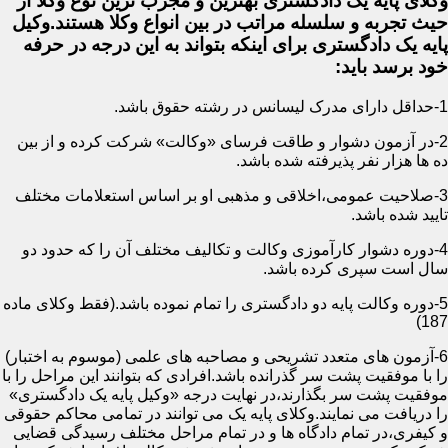
وکلای پایه یک دادگستری بهترین و مجرب ترین نوع وکلا از
حیث تجربه و سلسله مراتب در بین انواع وکلا هستند.وکیل
پایه یک دادگستری برای اینکه بتواند به این درجه در حرفه
خود برسد باید:
1-حداقل دارای مدرک لیسانس در رشته حقوق باشد.
2-در آزمون دشوار و طاقت فرسای «وکالت» شرکت کرده و از بین
ده ها هزار نفر پذیرفته شده باشد.
3-صلاحیت عمومی،اخلاقی و مذهبی او بر اساس استعلامات مختلف
تایید شده باشد.
4-دوره دشوار کارآموزی وکالت و تکالیف مختلف آن را که حدود دو
سال است سپری کرده باشد.
5-دوره وکالت پایه دو دادگستری را تمام نموده باشد.(فقط وکلای ماده
187)
6-آزمون های متعدد تشریحی و مصاحبه های علمی (موسوم به اختبار)
را با موفقیت پشت سر گذرانده باشد.افرادی که بتوانند این مراحل را با
موفقیت پشت سر بگذارند،در نهایت درجه «وکیل پایه یک دادگستری»
را دریافت می نمایند.وکلای پایه یک می توانند در تمامی محاکم حقوقی
و کیفری،در تمام دادگاه ها و در تمام مراحل مختلف رسیدگی قضایی