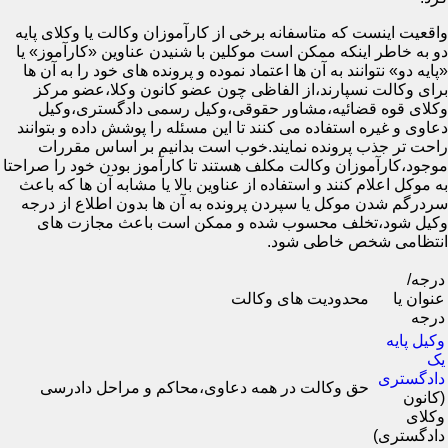
واقعیت اینست که متاسفانه برخی از کارآموزان وکالت یا وکلای پایه
دو به خاطر اینکه ممکن است موکلین با شنیدن عناوین «کارآموز» یا
«پایه دو» نتوانند به آن ها اعتماد نموده و پرونده های خود را به آن ها
برای وکالت نسپارند،از الفاظی چون عضو کانون وکلا،عضو مرکز
وکلای قوه قضائیه،مشاور حقوقی،وکیل رسمی دادگستری،وکیل
دعاوی و غیره استفاده می کنند تا این مسئله را پوشش داده و بتوانند
راحت تر جذب پرونده نمایند.خوب است بدانیم بر اساس مقررات
موجود،کارآموزان وکالت مکلف هستند تا کارآموز بودن خود را صراحتا
به موکل اعلام کنند و استفاده از عناوین بالا یا مشابه آن ها که باعث
سردرگم شدن موکل یا سپردن پرونده به آن ها بدون اطلاع از درجه
وکیل شود،تخلف محسوب شده و ممکن است باعث مجازت های
انتظامی شخص خاطی شود.
درجه/
عنوان یا
محدودیت های وکالت
درجه
وکیل پایه
یک
دادگستری
حق وکالت در همه دعاوی،محاکم و مراحل دادرسی
(کانون
وکلای
دادگستری)