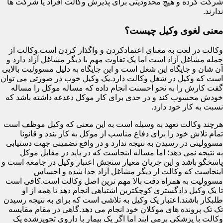
شرکت کرده و هیچ محدودیتی برای پذیرش وکالت افراد یا شرکت ها
ندارند.
معنی لغوی وکیل چیست؟
وکالت در لغت به معنای اعتمادکردن و واگذار کردن است.وکالت از
جمله مشاغل آزاد است اما یک تفاوت مهم با دیگر مشاغل آزاد دارد و
آن شان و جایگاه این شغل است و این جایگاه به دلیل مسوولیت بالایی
است که وکیل در شغل وکالت دارد.یک وکیل خوب در صورتی می توان
گفت کارش را به نحو احسنت انجام داده که مساله موکل را مساله
خودش محسوب کند و در حدی برای کار موکل دغدغه داشته باشد که
نسبت به کار خود دارد.
هرچند وکالت تعهد به وسیله است به این معنی که وکیل موظف است
تمام تلاش خود را برای دفاع مناسب از موکل به کار بندد و قانونا
مسوولیتی در رسیدن به نتیجه ندارد و در واقع تضمینی جهت دستیابی
به نتیجه نمی دهد؛ اما مساله اینجاست که در باید در مقابل موکل
پاسخگو باشد و این جریان معیار سنجش اعتبار وکیل در جامعه است و
اینجاست که وکالت از دیگر مشاغل آزاد جدا شده و احساس
مسوولیت به همراه دقت بالا مهم ترین اصل وکالت است.کافی است
تا یک وکیل دادگستری کوچکترین اشتباهی انجام دهد تا همه از او
طلبکار باشند.اعتبار یک وکیل به تلاشی است که برای به نتیجه رسیدن
تک تک پرونده های موکلان خود انجام می دهد.گاهی در مقام مقایسه
وکالت با پزشکی برمی ایند اما اگر یک بیمار با داروی تجویزشده یک