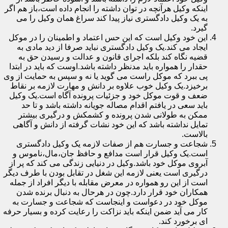
اینکه وکیل هرآنچه در توان داشته را انجام داده است،باز هم اگر
به یک وکیل دادگستری نیاز پیدا کند سراغ همان وکیل را می
گیرد.
این خود وکیل است که این حس اعتماد و اطمینان را در موکل
ایجاد می کند.یک وکیل دادگستری نباید صرفا از دید مادی به
قضیه نگاه کند بلکه اجرای قانون و عدالت و رسیدن حق به
حقدار را همواره باید مدنظر داشته باشد.اوست که باید در ابتدا
پی ببرد که موکل راست می گوید یا نه و سپس به حمایت از وی
برخیزد.یک وکیل خوب علاوه بر دانش و مهارت لازمه بر نقاط
ضعف و قوت موکل خود و جزئیات پرونده آگاه است.یک وکیل
باید سعی در یافتم اقدام مصاله جویانه داشته باشد و تا حد
ممکن به طولانی شدن پرونده و کشمکش و درگیری بیشتر
تمایل نداشته باشد که این خود نشات گرفته از دانش و آگاهی
بالاست.
شجاعت و جسارت هم از صفات لازمه یک وکیل دادگستری
است.یک وکیل قرار است مدافع و حافظ جان،مال،ناموس و
آبروی موکل خود باشد.وکیل در دنیایی زندگی می کند که پر از
درگیری است یعنی لازمه این شغل در تقابل بودن با طرف دیگر
است از این رو همواره در معرض مقابله با دیگر افراد از جمله
همکاران خود قرار دارد.چون در هرحال به دنبال برنده شدن
موکل خود در دعواست و اینجاست که شجاعت و جسارت به
کار می آید ضمن اینکه باید نزاکت را رعایت کرده و بسیار حرفه
ای برخورد کند.