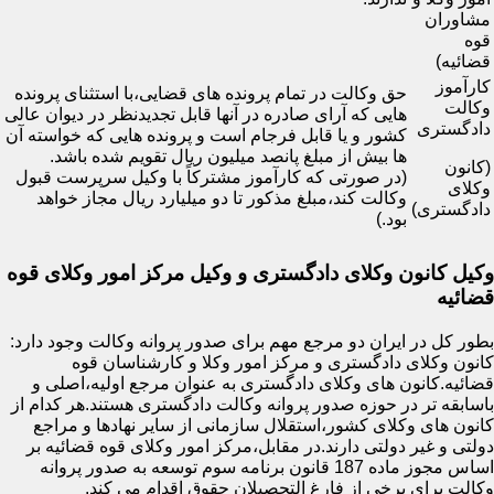
مشاوران
قوه
قضائیه)
کارآموز
حق وکالت در تمام پرونده های قضایی،با استثنای پرونده
وکالت
هایی که آرای صادره در آنها قابل تجدیدنظر در دیوان عالی
دادگستری
کشور و یا قابل فرجام است و پرونده هایی که خواسته آن
ها بیش از مبلغ پانصد میلیون ریال تقویم شده باشد.
(کانون
(در صورتی که کارآموز مشترکاً با وکیل سرپرست قبول
وکلای
وکالت کند،مبلغ مذکور تا دو میلیارد ریال مجاز خواهد
دادگستری)
بود.)
وکیل کانون وکلای دادگستری و وکیل مرکز امور وکلای قوه
قضائیه
بطور کل در ایران دو مرجع مهم برای صدور پروانه وکالت وجود دارد:
کانون وکلای دادگستری و مرکز امور وکلا و کارشناسان قوه
قضائیه.کانون های وکلای دادگستری به عنوان مرجع اولیه،اصلی و
باسابقه تر در حوزه صدور پروانه وکالت دادگستری هستند.هر کدام از
کانون های وکلای کشور،استقلال سازمانی از سایر نهادها و مراجع
دولتی و غیر دولتی دارند.در مقابل،مرکز امور وکلای قوه قضائیه بر
اساس مجوز ماده 187 قانون برنامه سوم توسعه به صدور پروانه
وکالت برای برخی از فارغ التحصیلان حقوق اقدام می کند.