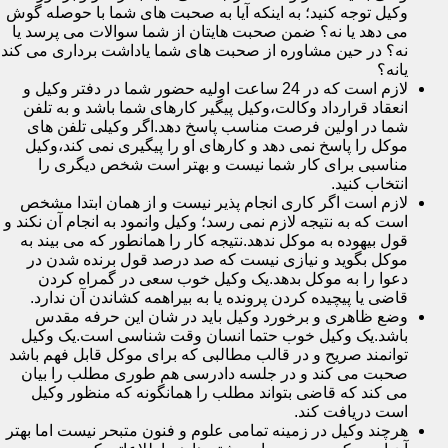
وکیل توجه کنید؛ به اینکه آیا به صحبت های شما با حوصله گوش
می دهد یا نه؟ ضمن صحبت هایتان از شما سوالات می پرسد یا
نه؟ در حین مشاوره از صحبت های شما یاداشت برداری می کند
یانه؟
لازم است که در 24 ساعت اولیه حضور شما در دفتر وکیل و
انعقاد قرارداد وکالت،وکیل پیگیر کارهای شما باشد و به تلفن
شما در اولین فرصت مناسب پاسخ دهد.اگر وکیلی تلفن های
موکل را پاسخ نمی دهد و کارهای او را پیگیری نمی کند،وکیل
مناسبی برای کار شما نیست و بهتر است شخص دیگری را
انتخاب کنید.
لازم است اگر کاری انجام پذیر نیست و از همان ابتدا مشخص
است که به نتیجه لازم نمی رسد؛ وکیل وانمود به انجام آن نکند و
قول بیهوده به موکل ندهد.نتیجه کار را همانطور که می بیند به
موکل بگوید و نیازی نیست که صد درصد قول برنده شدن در
دعوا را به موکل بدهد.یک وکیل خوب سعی در گمراه کردن
قاضی یا پیچیده کردن پرونده یا به بیراهمه کشاندن آن ندارد.
وضع ظاهری و برخورد وکیل باید در شان این حرفه مقدس
باشد.یک وکیل خوب حتما انسان وقت شناسی است.یک وکیل
توانمند صریح و در قالب مطالبی که برای موکل قابل فهم باشد
صحبت می کند و در جلسه دادرسی هم طوری مطلب را بیان
می کند که قاضی بتواند مطلب را همانگونه که منظور وکیل
است دریافت کند.
هرچند وکیل در زمینه تمامی علوم و فنون متبحر نیست اما بهتر