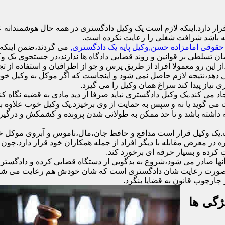
 دارد.اینکه لازم است یک وکیل دادگستری در همه حال هوشمندانه عمل
ه باشد شرافت شغلی را رعایت نکرده است.
حقوقی امامزاده حسن,وکیل پایه یک دادگستری,
می گردند،ضمن اینکه و
شان تسلطی بر قوانین و روند قضایی دادگاه ها ندارند،در جستجوی یک وک
.از این رو معمولا افراد از طریق پرس و جو از اطرافیان و استفاده از ت
دهد،نتیجه لازم حاصل نمی شود و اینجاست که اگر موکل به وکیل خود اع
ی نیاز پیدا کند سراغ همان وکیل را می گیرد.
د می کند.یک وکیل دادگستری نباید صرفا از دید مادی به قضیه نگاه کند
ست می گوید یا نه و سپس به حمایت از وی برخیزد.یک وکیل خوب علاوه
نه داشته باشد و تا حد ممکن به طولانی شدن پرونده و کشمکش و درگیری
وکیل قرار است مدافع و حافظ جان،مال،ناموس و آبروی موکل خود ب
ره در معرض مقابله با دیگر افراد از جمله همکاران خود قرار دارد.چو
 کرده و بسیار حرفه ای برخورد کند.
نها صادر می شود،شروع به بدگویی از دستگاه قضایی کرده و دادگستری 
ند.در صورت رعایت شان دادگستری است که شان خودش هم رعایت می شود.
چارچوب قانون به قضایا بنگرد.
ژگی ها