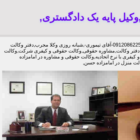
کیل پایه یک دادگستری,
30 در صد تخفیف,-09120862254-آقای تیموری-,شبانه روزی وکلا مجرب,دفتر وکالت
دفتر وکالت,مشاوره حقوقی,وکالت حقوقی و کیفری شرکت,وکالت
فری با نرخ اتحادیه,وکالت حقوقی و مشاوره در امامزاده
لت منزل در امامزاده حسن,