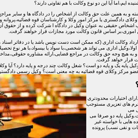
ه ایم،اما آیا این دو نوع وکالت با هم تفاوتی دارند؟
ته و به همین علت حق وکالت از اشخاص را در دادگاه ها و سایر مراجع
وکلای دادگستری یا مرکز امور وکلا و کارشناسان قوه قضائیه،پروانه
ب اشخاص حقیقی به عنوان وکیل در دادگاه ا شرکت کرده و از حقوق آن 
ن اموری،بر اساس قانون وکالت مورد مجازات قرار خواهند گرفت.
رداد وکالت اداری (که ممکن است دست نویس باشد یا در دفاتر اسنا
لا،وکیل اداری می تواند هر شخصی،با سواد یا بیسواد،با هر نوع تحصیل
 و به هیچ وجه حق وکالت در مراجع قضایی،ارائه مشاوره حقوقی،مداخله 
ت قرار خواهد گرفت.
 پایه یک و پایه دو است؟ شغل وکالت چند درجه و پایه دارد؟ آیا وکلای
عضو مرکز وکلای قوه قضائیه به چه معنی است؟ وکیل رسمی دادگستری چ
دارای اختیارات محدودتری
 جرم های تعزیری مستوجب
گی می
ت.وکیل پایه دو صرفا می
ون ریال و یا در پرونده هایی با خواسته غیر
ات و نفی نسب) پرونده