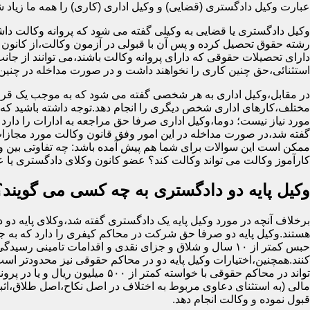
عبارت وکیل دادگستری (قضایی) و وکیل اداری (کاری) را همه ما زیاد شنید
وکیل دادگستری یا قضایی به وکیلی گفته می شود که پروانه وکالت داش
رشته حقوق تحصیل کرده و پس آن با قبولی در آزمون وکالت،از کانون 
دارای تحصیلات حقوقی که دارای پروانه وکالت باشند،می توانند از جان
استثنائی،حق چنین کاری را نخواهند داشت و در صورت مداخله در چنی
در مقابل،وکیل اداری به هر شخصی گفته می شود که به موجب یک قرا
مختلف،کارهای اداری شخص دیگری را انجام دهد.توجه داشته باشید که او
مورد نیاز نیست؛ دوما،وکیل اداری صرفا حق مراجعه به ادارات را دارد
گفته شد،در صورت مداخله در این امور وفق قانون وکالت مورد مجازا
ممکن است این سوالات برای شما هم پیش آمده باشد: چه تفاوتی بین وکیل
کارآموز وکالت می تواند وکالت کند؟ عضو کانون وکلای دادگستری یا 
وکیل پایه دو دادگستری به چه کسی می گویند؟
برخلاف آنچه در مورد وکیل پایه یک دادگستری گفته شد،وکلای پایه دو 
هستند.وکیل پایه دو صرفا حق شرکت در محاکم کیفری را دارد که به
حبس کمتر از ۱۰ سال و شلاق و جزای نقدی و اقدامات تامینی رسید
کنند.همچنین،اختیارات وکیل پایه دو در محاکم حقوقی نیز محدودتر اس
تواند در محاکم حقوقی با خواسته کمتر از ۵۰۰ میلی
مالی (به استثنای دعاوی مربوط به اختلاف در اصل نکاح،اصل طلاق،اثب
قبول نموده و وکالت انجام دهد.