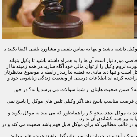
اشته باشند و تنها به تماس تلفنی و مشاوره تلفنی اکتفا نکنند یا
ی مورد نیاز است آن ها را به همراه داشته باشید تا وکیل بتواند
رت لزوم وکیل را از توان مالی خود آگاه سازید.در همه زمینه ها از
کل است و تنها دید مادی به قضیه ندارد.در رابطه با موضوع مدنظرتان
مراجعه کرده اید،اطلاعات درستی از وضعیت زندگی زناشویی خود و
ا نه؟ ضمن صحبت هایتان از شما سوالات می پرسد یا نه؟ در حین
 در اولین فرصت مناسب پاسخ دهد.اگر وکیلی تلفن های موکل را پاسخ نمی
 به موکل ندهد.نتیجه کار را همانطور که می بیند به موکل بگوید و
ه بیراهمه کشاندن آن ندارد.
در قالب مطالبی که برای موکل قابل فهم باشد صحبت می کند و در
 کار آیند و در جریان دادرسی تاثیرگذار باشند.هرچه علم و دانش