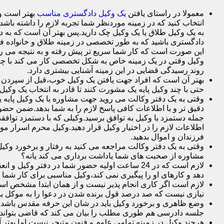
معمولا در راستای یافتن
یک وکیل دادگستری مناسب
بهتر است وک
انتخاب کنید که در زمینه موردنظر شما تجربه لازم را داشته باشد م
به یک وکیل طلاق یا یک وکیل چک دارید.پس بهتر آن است که به د
دادگستری باشید که به طور تخصصی در زمینه طلاق و خانواده فع
این صورت است که کار شما سریع تر پیش رفته و به نتیجه می ر
وکیل وقتی در یک زمینه خاص به شکل تخصصی کار می کند با چم
روند رسیدگی قضایی در این زمینه آشنایی بیشتری دارد.
بهتر آن است که افراد جهت یافتن یک وکیل خوب،قبل از سپردن وک
حتی با چند وکیل پایه یک مشورت کنند تا قادر به انتخاب یک وکیل 
وقتی به یک دفتر وکالت می روید جهت مشاوره با یک وکیل پایه یک 
دقیق تر و با اطلاعات کافی پاسخ لازم را به شما بدهد.ضمن حضور 
جمله دستمزد با وکیل به توافق برسید.وکیلی که با دستمزد توافقی
اطلاعات لازم را در اختیار وکیل قرار دهید.وکیل محرم اسرار 
فرزندان و اموال بدهید.
وقتی به یک دفتر وکالت مراجعه می کنید به رفتار و برخورد وکی
مشاوره از صحبت های شما یاداشت برداری می کند یانه؟
لازم است که در 24 ساعت اولیه حضور شما در دفت
دهد و کارهای او را پیگیری نمی کند،وکیل مناسبی برای کار شما
لازم است اگر کاری انجام پذیر نیست و از همان ابتدا مشخص است ک
نیازی نیست که صد درصد قول برنده شدن در دعوا را به موکل بده
وضع ظاهری و برخورد وکیل باید در شان این حرفه مقدس باشد.
جلسه دادرسی هم طوری مطلب را بیان می کند که قاضی بتواند 
هرچند وکیل در زمینه تمامی علوم و فنون متبحر نیست اما بهتر 