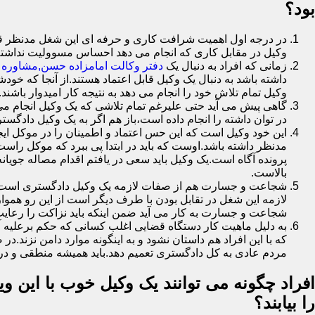
بود؟
در درجه اول اهمیت شرافت کاری و حرفه ای این شغل مدنظر قرار
وکیل در مقابل کاری که انجام می دهد احساس مسوولیت نداشت
زمانی که افراد به دنبال یک
دفتر وکالت امامزاده حسن,مشاوره 
داشته باشد به دنبال یک وکیل قابل اعتماد هستند.از آنجا که خود
وکیل تمام تلاش خود را انجام می دهد به نتیجه کار امیدوار باشند
گاهی پیش می آید حتی علیرغم تمام تلاشی که یک وکیل انجام می 
در توان داشته را انجام داده است،باز هم اگر به یک وکیل دادگستر
این خود وکیل است که این حس اعتماد و اطمینان را در موکل ایجا
مدنظر داشته باشد.اوست که باید در ابتدا پی ببرد که موکل را
پرونده آگاه است.یک وکیل باید سعی در یافتم اقدام مصاله جویا
بالاست.
شجاعت و جسارت هم از صفات لازمه یک وکیل دادگستری است.یک 
لازمه این شغل در تقابل بودن با طرف دیگر است از این رو هموا
شجاعت و جسارت به کار می آید ضمن اینکه باید نزاکت را رعایت
به دلیل ماهیت کار دستگاه قضایی اغلب کسانی که حکم برعلیه آ
که با این افراد هم داستان نشود و به اینگونه موارد دامن نز
مردم عادی به کل دادگستری تعمیم دهد.باید همیشه منطقی و در 
افراد چگونه می توانند یک وکیل خوب با این وی
را بیابند؟