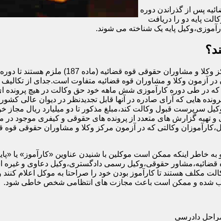
ئیه پس از گذراندن دوره
الت پایه دو را دریافت
آموزی،وکیل پایه یک شناخته می شوند.
د؟
اگرچه تمام افرادی که در آزمون وکالت کانون وکل
در آزمون وکلا و مشاوران قوه قضائیه متفاوت است.جدای از تکالیف و 
ه در طی دوره کارآموزی شش ماهه خود حق وکالت در هیچ پرونده ای را
رونده هایی که آرای صادره در آنها قابل تجدیدنظر در دیوان عالی کشور 
وکیل سرپرست قبول وکالت کند،مبلغ مذکور تا دو میلیارد ریال مجاز خوا
و تهیه گزارش های متعدد از پرونده های حقوقی و کیفری موجود در م
ه خاطر اینکه ممکن است موکلین با شنیدن عناوین «کارآموز» یا «پایه دو»
قضائیه،مشاور حقوقی،وکیل رسمی دادگستری،وکیل دعاوی و غیره استفا
ت مکلف هستند تا کارآموز بودن خود را صراحتا به موکل اعلام کنند و
محسوب شده و ممکن است باعث مجازت های انتظامی شخص خاطی شود.
مراحل دادرسی