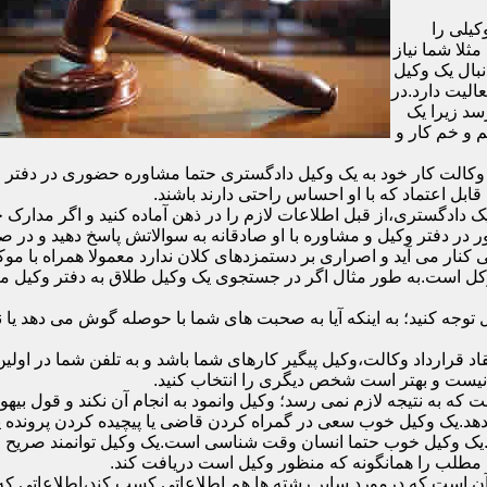
یلی را
ثلا شما نیاز
نبال یک وکیل
الیت دارد.در
سد زیرا یک
 و خم کار و
الت کار خود به یک وکیل دادگستری حتما مشاوره حضوری در دفتر وکیل د
قابل اعتماد که با او احساس راحتی دارند باشند.
دادگستری،از قبل اطلاعات لازم را در ذهن آماده کنید و اگر مدارک خاص
در دفتر وکیل و مشاوره با او صادقانه به سوالاتش پاسخ دهید و در صو
 کنار می آید و اصراری بر دستمزدهای کلان ندارد معمولا همراه با مو
موکل است.به طور مثال اگر در جستجوی یک وکیل طلاق به دفتر وکیل 
ل توجه کنید؛ به اینکه آیا به صحبت های شما با حوصله گوش می دهد ی
ر وکیل و انعقاد قرارداد وکالت،وکیل پیگیر کارهای شما باشد و به تلفن شما
 نیست و بهتر است شخص دیگری را انتخاب کنید.
ه به نتیجه لازم نمی رسد؛ وکیل وانمود به انجام آن نکند و قول بیهوده
د.یک وکیل خوب سعی در گمراه کردن قاضی یا پیچیده کردن پرونده یا ب
یک وکیل خوب حتما انسان وقت شناسی است.یک وکیل توانمند صریح و 
مطلب را همانگونه که منظور وکیل است دریافت کند.
آن است که درمورد سایر رشته ها هم اطلاعاتی کسب کند،اطلاعاتی که به