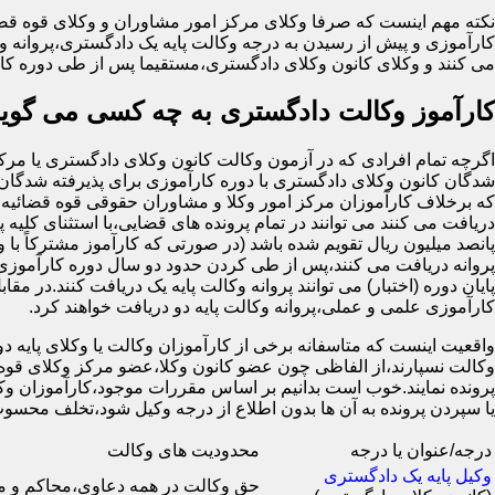
نکته مهم اینست که صرفا وکلای مرکز امور مشاوران و وکلای قوه قضا
کارآموزی و پیش از رسیدن به درجه وکالت پایه یک دادگستری،پروانه وک
می کنند و وکلای کانون وکلای دادگستری،مستقیما پس از طی دوره کار
کارآموز وکالت دادگستری به چه کسی می گوین
شدگان کانون وکلای دادگستری با دوره کارآموزی برای پذیرفته شدگان 
که برخلاف کارآموزان مرکز امور وکلا و مشاوران حقوقی قوه قضائیه ک
دریافت می کنند می توانند در تمام پرونده های قضایی،با استثنای کلیه پ
پانصد میلیون ریال تقویم شده باشد (در صورتی که کارآموز مشترکاً با 
پروانه دریافت می کنند،پس از طی کردن حدود دو سال دوره کارآموزی 
کارآموزی علمی و عملی،پروانه وکالت پایه دو دریافت خواهند کرد.
واقعیت اینست که متاسفانه برخی از کارآموزان وکالت یا وکلای پایه دو ب
وکالت نسپارند،از الفاظی چون عضو کانون وکلا،عضو مرکز وکلای قوه 
پرونده نمایند.خوب است بدانیم بر اساس مقررات موجود،کارآموزان وکال
یا سپردن پرونده به آن ها بدون اطلاع از درجه وکیل شود،تخلف 
درجه/عنوان یا درجه
محدودیت های وکالت
وکیل پایه یک دادگستری
حق وکالت در همه دعاوی،محاکم و 