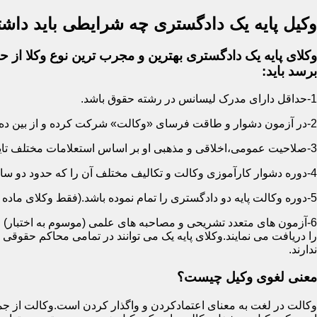
وکیل پایه یک دادگستری چه شرایطی باید داشت
وکلای پایه یک دادگستری بهترین و مجرب ترین نوع وکلا از حی
برسد باید:
1-حداقل دارای مدرک لیسانس در رشته حقوق باشد.
2-در آزمون دشوار و طاقت فرسای «وکالت» شرکت کرده و از بین ده ها هزار نفر پذیرفته شده باشد.
3-صلاحیت عمومی،اخلاقی و مذهبی او بر اساس استعلامات مختلف تایید شده باشد.
4-دوره دشوار کارآموزی وکالت و تکالیف مختلف آن را که حدود دو سال است سپری کرده باشد.
5-دوره وکالت پایه دو دادگستری را تمام نموده باشد.(فقط وکلای ماده 187)
6-آزمون های متعدد تشریحی و مصاحبه های علمی (موسوم به اختبار) ر
را دریافت می نمایند.وکلای پایه یک می توانند در تمامی محاکم حقوق
ندارند.
معنی لغوی وکیل چیست؟
وکالت در لغت به معنای اعتمادکردن و واگذار کردن است.وکالت از جمله