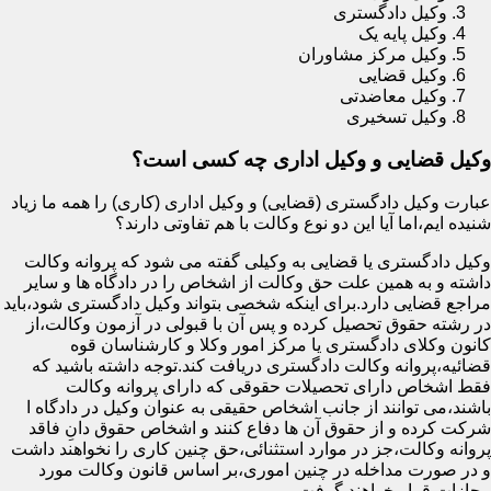
وکیل دادگستری
وکیل پایه یک
وکیل مرکز مشاوران
وکیل قضایی
وکیل معاضدتی
وکیل تسخیری
وکیل قضایی و وکیل اداری چه کسی است؟
عبارت وکیل دادگستری (قضایی) و وکیل اداری (کاری) را همه ما زیاد
شنیده ایم،اما آیا این دو نوع وکالت با هم تفاوتی دارند؟
وکیل دادگستری یا قضایی به وکیلی گفته می شود که پروانه وکالت
داشته و به همین علت حق وکالت از اشخاص را در دادگاه ها و سایر
مراجع قضایی دارد.برای اینکه شخصی بتواند وکیل دادگستری شود،باید
در رشته حقوق تحصیل کرده و پس آن با قبولی در آزمون وکالت،از
کانون وکلای دادگستری یا مرکز امور وکلا و کارشناسان قوه
قضائیه،پروانه وکالت دادگستری دریافت کند.توجه داشته باشید که
فقط اشخاص دارای تحصیلات حقوقی که دارای پروانه وکالت
باشند،می توانند از جانب اشخاص حقیقی به عنوان وکیل در دادگاه ا
شرکت کرده و از حقوق آن ها دفاع کنند و اشخاص حقوق دانِ فاقد
پروانه وکالت،جز در موارد استثنائی،حق چنین کاری را نخواهند داشت
و در صورت مداخله در چنین اموری،بر اساس قانون وکالت مورد
مجازات قرار خواهند گرفت.