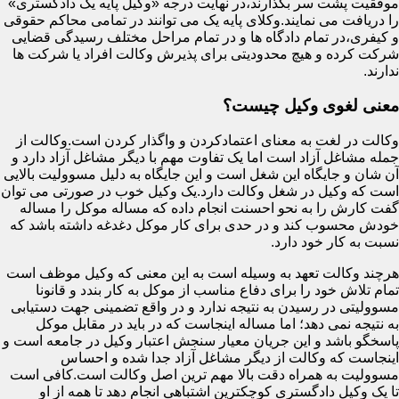
موفقیت پشت سر بگذارند،در نهایت درجه «وکیل پایه یک دادگستری»
را دریافت می نمایند.وکلای پایه یک می توانند در تمامی محاکم حقوقی
و کیفری،در تمام دادگاه ها و در تمام مراحل مختلف رسیدگی قضایی
شرکت کرده و هیچ محدودیتی برای پذیرش وکالت افراد یا شرکت ها
ندارند.
معنی لغوی وکیل چیست؟
وکالت در لغت به معنای اعتمادکردن و واگذار کردن است.وکالت از
جمله مشاغل آزاد است اما یک تفاوت مهم با دیگر مشاغل آزاد دارد و
آن شان و جایگاه این شغل است و این جایگاه به دلیل مسوولیت بالایی
است که وکیل در شغل وکالت دارد.یک وکیل خوب در صورتی می توان
گفت کارش را به نحو احسنت انجام داده که مساله موکل را مساله
خودش محسوب کند و در حدی برای کار موکل دغدغه داشته باشد که
نسبت به کار خود دارد.
هرچند وکالت تعهد به وسیله است به این معنی که وکیل موظف است
تمام تلاش خود را برای دفاع مناسب از موکل به کار بندد و قانونا
مسوولیتی در رسیدن به نتیجه ندارد و در واقع تضمینی جهت دستیابی
به نتیجه نمی دهد؛ اما مساله اینجاست که در باید در مقابل موکل
پاسخگو باشد و این جریان معیار سنجش اعتبار وکیل در جامعه است و
اینجاست که وکالت از دیگر مشاغل آزاد جدا شده و احساس
مسوولیت به همراه دقت بالا مهم ترین اصل وکالت است.کافی است
تا یک وکیل دادگستری کوچکترین اشتباهی انجام دهد تا همه از او