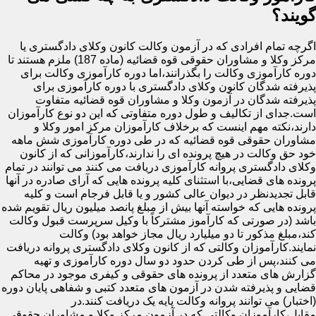
گویند؟
اگرچه تمام افرادی که در آزمون وکالت کانون وکلای دادگستری یا
مرکز وکلا و مشاوران حقوقی قوه قضائیه (ماده 187) ملزم هستند تا
دوره کارآموزی وکالت را بگذرانند،اما دوره کارآموزی وکالت برای
پذیرفته شدگان کانون وکلای دادگستری با دوره کارآموزی برای
پذیرفته شدگان در آزمون وکلا و مشاوران قوه قضائیه متفاوت
است.جدای از تکالیف و طول دوره متفاوتی که این دو نوع کارآموزان
دارند،نکته مهم اینست که برخلاف کارآموزان مرکز امور وکلا و
مشاوران حقوقی قوه قضائیه که در طی دوره کارآموزی شش ماهه
خود حق وکالت در هیچ پرونده ای را ندارند،کارآموزانی که از کانون
وکلای دادگستری پروانه کارآموزی دریافت می کنند می توانند در تمام
پرونده های قضایی،با استثنای کلیه پرونده هایی که آرای صادره در آنها
قابل تجدیدنظر در دیوان عالی کشور و یا قابل فرجام است و کلیه
پرونده هایی که خواسته آنها بیش از مبلغ پانصد میلیون ریال تقویم شده
باشد (در صورتی که کارآموز مشترکاً با وکیل سرپرست قبول وکالت
کند،مبلغ مذکور تا دو میلیارد ریال مجاز خواهد بود) وکالت
نمایند.کارآموزان وکالتی که از کانون وکلای دادگستری پروانه دریافت
می کنند،پس از طی کردن حدود دو سال دوره کارآموزی و تهیه
گزارش های متعدد از پرونده های حقوقی و کیفری موجود در محاکم
قضایی و پذیرفته شدن در آزمون های متعدد کتبی و شفاهی پایان دوره
(اختبار) می توانند پروانه وکالت پایه یک دریافت کنند.در
مقابل،کارآموزان وکالتی که در آزمون مرکز وکلا و مشاوران حقوقی