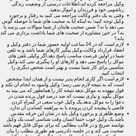
وکیل مراجعه کرده اید،اطلاعات درستی از وضعیت زندگی
زناشویی خود و فرزندان و اموال بدهید.
وقتی به یک دفتر وکالت مراجعه می کنید به رفتار و برخورد
وکیل توجه کنید؛ به اینکه آیا به صحبت های شما با حوصله گوش
می دهد یا نه؟ ضمن صحبت هایتان از شما سوالات می پرسد یا
نه؟ در حین مشاوره از صحبت های شما یاداشت برداری می کند
یانه؟
لازم است که در 24 ساعت اولیه حضور شما در دفتر وکیل و
انعقاد قرارداد وکالت،وکیل پیگیر کارهای شما باشد و به تلفن
شما در اولین فرصت مناسب پاسخ دهد.اگر وکیلی تلفن های
موکل را پاسخ نمی دهد و کارهای او را پیگیری نمی کند،وکیل
مناسبی برای کار شما نیست و بهتر است شخص دیگری را
انتخاب کنید.
لازم است اگر کاری انجام پذیر نیست و از همان ابتدا مشخص
است که به نتیجه لازم نمی رسد؛ وکیل وانمود به انجام آن نکند و
قول بیهوده به موکل ندهد.نتیجه کار را همانطور که می بیند به
موکل بگوید و نیازی نیست که صد درصد قول برنده شدن در
دعوا را به موکل بدهد.یک وکیل خوب سعی در گمراه کردن
قاضی یا پیچیده کردن پرونده یا به بیراهمه کشاندن آن ندارد.
وضع ظاهری و برخورد وکیل باید در شان این حرفه مقدس
باشد.یک وکیل خوب حتما انسان وقت شناسی است.یک وکیل
توانمند صریح و در قالب مطالبی که برای موکل قابل فهم باشد
صحبت می کند و در جلسه دادرسی هم طوری مطلب را بیان