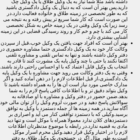
داشته باشد مثلا شما نیاز به یک وکیل طلاق یا یک وکیل چک
دارید.پس بهتر آن است که به دنبال یک وکیل دادگستری باشید
که به طور تخصصی در زمینه طلاق و خانواده فعالیت دارد.در
این صورت است که کار شما سریع تر پیش رفته و به نتیجه می
رسد زیرا یک وکیل وقتی در یک زمینه خاص به شکل تخصصی
کار می کند با چم و خم کار و روند رسیدگی قضایی در این زمینه
آشنایی بیشتری دارد.
بهتر آن است که افراد جهت یافتن یک وکیل خوب،قبل از سپردن
وکالت کار خود به یک وکیل دادگستری حتما مشاوره حضوری در
دفتر وکیل داشته باشند و تنها به تماس تلفنی و مشاوره تلفنی
اکتفا نکنند یا حتی با چند وکیل پایه یک مشورت کنند تا قادر به
انتخاب یک وکیل قابل اعتماد که با او احساس راحتی دارند باشند.
وقتی به یک دفتر وکالت می روید جهت مشاوره با یک وکیل پایه
یک دادگستری،از قبل اطلاعات لازم را در ذهن آماده کنید و اگر
مدارک خاصی مورد نیاز است آن ها را به همراه داشته باشید تا
وکیل بتواند دقیق تر و با اطلاعات کافی پاسخ لازم را به شما
بدهد.ضمن حضور در دفتر وکیل و مشاوره با او صادقانه به
سوالاتش پاسخ دهید و در صورت لزوم وکیل را از توان مالی خود
آگاه سازید.در همه زمینه ها از جمله دستمزد با وکیل به توافق
برسید.وکیلی که با دستمزد توافقی کنار می آید و اصراری بر
دستمزدهای کلان ندارد معمولا همراه با موکل است و تنها دید
مادی به قضیه ندارد.در رابطه با موضوع مدنظرتان اطلاعات
لازم را در اختیار وکیل قرار دهید.وکیل محرم اسرار موکل
است.به طور مثال اگر در جستجوی یک وکیل طلاق به دفتر