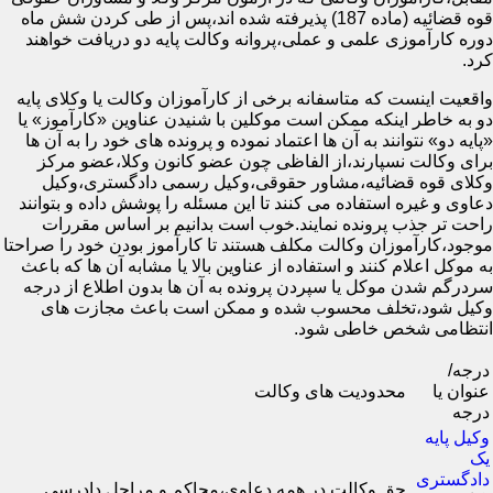
قوه قضائیه (ماده 187) پذیرفته شده اند،پس از طی کردن شش ماه
دوره کارآموزی علمی و عملی،پروانه وکالت پایه دو دریافت خواهند
کرد.
واقعیت اینست که متاسفانه برخی از کارآموزان وکالت یا وکلای پایه
دو به خاطر اینکه ممکن است موکلین با شنیدن عناوین «کارآموز» یا
«پایه دو» نتوانند به آن ها اعتماد نموده و پرونده های خود را به آن ها
برای وکالت نسپارند،از الفاظی چون عضو کانون وکلا،عضو مرکز
وکلای قوه قضائیه،مشاور حقوقی،وکیل رسمی دادگستری،وکیل
دعاوی و غیره استفاده می کنند تا این مسئله را پوشش داده و بتوانند
راحت تر جذب پرونده نمایند.خوب است بدانیم بر اساس مقررات
موجود،کارآموزان وکالت مکلف هستند تا کارآموز بودن خود را صراحتا
به موکل اعلام کنند و استفاده از عناوین بالا یا مشابه آن ها که باعث
سردرگم شدن موکل یا سپردن پرونده به آن ها بدون اطلاع از درجه
وکیل شود،تخلف محسوب شده و ممکن است باعث مجازت های
انتظامی شخص خاطی شود.
درجه/
عنوان یا
محدودیت های وکالت
درجه
وکیل پایه
یک
دادگستری
حق وکالت در همه دعاوی،محاکم و مراحل دادرسی