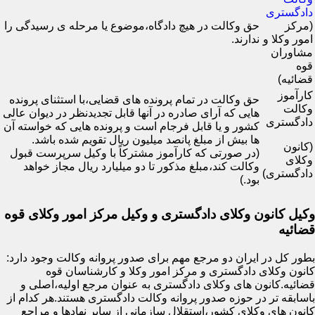
دادگستری
(مرکز
حق وکالت در هیچ دادگاه،موضوع یا مرحله ی رسیدگی را
امور وکلا و
ندارند.
مشاوران
قوه
قضائیه)
کارآموز
حق وکالت در تمام پرونده های قضایی،با استثنای پرونده
وکالت
هایی که آرای صادره در آنها قابل تجدیدنظر در دیوان عالی
دادگستری
کشور و یا قابل فرجام است و پرونده هایی که خواسته آن
ها بیش از مبلغ پانصد میلیون ریال تقویم شده باشد.
(کانون
(در صورتی که کارآموز مشترکاً با وکیل سرپرست قبول
وکلای
وکالت کند،مبلغ مذکور تا دو میلیارد ریال مجاز خواهد
دادگستری)
بود.)
وکیل کانون وکلای دادگستری و وکیل مرکز امور وکلای قوه
قضائیه
بطور کل در ایران دو مرجع مهم برای صدور پروانه وکالت وجود دارد:
کانون وکلای دادگستری و مرکز امور وکلا و کارشناسان قوه
قضائیه.کانون های وکلای دادگستری به عنوان مرجع اولیه،اصلی و
باسابقه تر در حوزه صدور پروانه وکالت دادگستری هستند.هر کدام از
کانون های وکلای کشور،استقلال سازمانی از سایر نهادها و مراجع