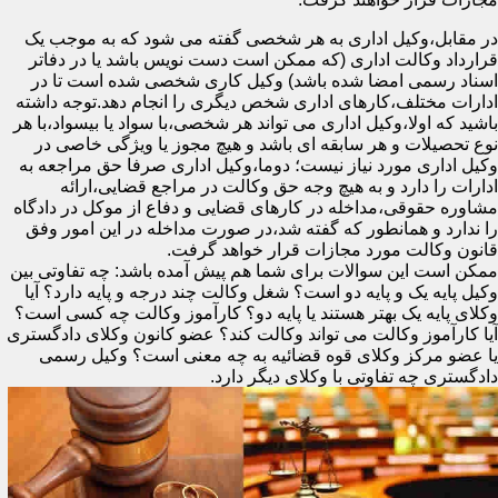
در مقابل،وکیل اداری به هر شخصی گفته می شود که به موجب یک
قرارداد وکالت اداری (که ممکن است دست نویس باشد یا در دفاتر
اسناد رسمی امضا شده باشد) وکیل کاری شخصی شده است تا در
ادارات مختلف،کارهای اداری شخص دیگری را انجام دهد.توجه داشته
باشید که اولا،وکیل اداری می تواند هر شخصی،با سواد یا بیسواد،با هر
نوع تحصیلات و هر سابقه ای باشد و هیچ مجوز یا ویژگی خاصی در
وکیل اداری مورد نیاز نیست؛ دوما،وکیل اداری صرفا حق مراجعه به
ادارات را دارد و به هیچ وجه حق وکالت در مراجع قضایی،ارائه
مشاوره حقوقی،مداخله در کارهای قضایی و دفاع از موکل در دادگاه
را ندارد و همانطور که گفته شد،در صورت مداخله در این امور وفق
قانون وکالت مورد مجازات قرار خواهد گرفت.
ممکن است این سوالات برای شما هم پیش آمده باشد: چه تفاوتی بین
وکیل پایه یک و پایه دو است؟ شغل وکالت چند درجه و پایه دارد؟ آیا
وکلای پایه یک بهتر هستند یا پایه دو؟ کارآموز وکالت چه کسی است؟
آیا کارآموز وکالت می تواند وکالت کند؟ عضو کانون وکلای دادگستری
یا عضو مرکز وکلای قوه قضائیه به چه معنی است؟ وکیل رسمی
دادگستری چه تفاوتی با وکلای دیگر دارد.