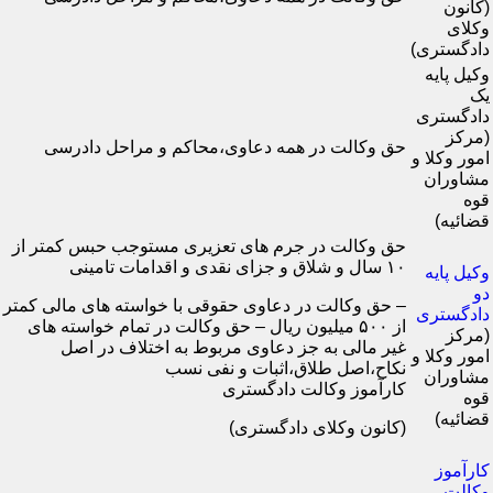
(کانون
وکلای
دادگستری)
وکیل پایه
یک
دادگستری
(مرکز
حق وکالت در همه دعاوی،محاکم و مراحل دادرسی
امور وکلا و
مشاوران
قوه
قضائیه)
حق وکالت در جرم های تعزیری مستوجب حبس کمتر از
۱۰ سال و شلاق و جزای نقدی و اقدامات تامینی
وکیل پایه
دو
– حق وکالت در دعاوی حقوقی با خواسته های مالی کمتر
دادگستری
از ۵۰۰ میلیون ریال – حق وکالت در تمام خواسته های
(مرکز
غیر مالی به جز دعاوی مربوط به اختلاف در اصل
امور وکلا و
نکاح،اصل طلاق،اثبات و نفی نسب
مشاوران
کارآموز وکالت دادگستری
قوه
قضائیه)
(کانون وکلای دادگستری)
کارآموز
وکالت