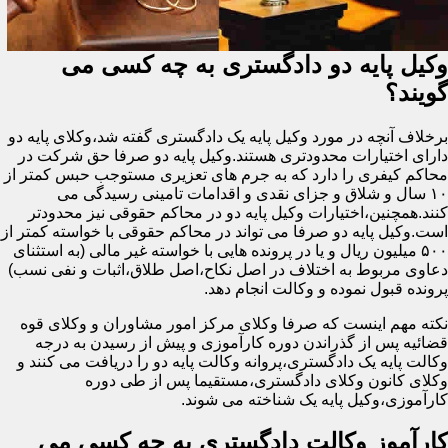
وکیل پایه دو دادگستری به چه کسی می
گویند؟
برخلاف آنچه در مورد وکیل پایه یک دادگستری گفته شد،وکلای پایه دو
دارای اختیارات محدودتری هستند.وکیل پایه دو صرفا حق شرکت در
محاکم کیفری را دارد که به جرم های تعزیری مستوجب حبس کمتر از
۱۰ سال و شلاق و جزای نقدی و اقدامات تامینی رسیدگی می
کنند.همچنین،اختیارات وکیل پایه دو در محاکم حقوقی نیز محدودتر
است.وکیل پایه دو صرفا می تواند در محاکم حقوقی با خواسته کمتر از
۵۰۰ میلیون ریال و یا در پرونده هایی با خواسته غیر مالی (به استثنای
دعاوی مربوط به اختلاف در اصل نکاح،اصل طلاق،اثبات و نفی نسب)
پرونده قبول نموده و وکالت انجام دهد.
نکته مهم اینست که صرفا وکلای مرکز امور مشاوران و وکلای قوه
قضائیه پس از گذراندن دوره کارآموزی و پیش از رسیدن به درجه
وکالت پایه یک دادگستری،پروانه وکالت پایه دو را دریافت می کنند و
وکلای کانون وکلای دادگستری،مستقیما پس از طی دوره
کارآموزی،وکیل پایه یک شناخته می شوند.
کارآموز وکالت دادگستری به چه کسی می