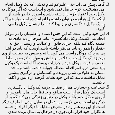
گاهی پیش می آید حتی علیرغم تمام تلاشی که یک وکیل انجام
می دهد،نتیجه لازم حاصل نمی شود و اینجاست که اگر موکل به
وکیل خود اعتماد لازم را داشته باشد و آسوده خاطر باشد از
اینکه وکیل هرآنچه در توان داشته را انجام داده است،باز هم اگر
به یک وکیل دادگستری نیاز پیدا کند سراغ همان وکیل را می
گیرد.
این خود وکیل است که این حس اعتماد و اطمینان را در موکل
ایجاد می کند.یک وکیل دادگستری نباید صرفا از دید مادی به
قضیه نگاه کند بلکه اجرای قانون و عدالت و رسیدن حق به
حقدار را همواره باید مدنظر داشته باشد.اوست که باید در ابتدا
پی ببرد که موکل راست می گوید یا نه و سپس به حمایت از وی
برخیزد.یک وکیل خوب علاوه بر دانش و مهارت لازمه بر نقاط
ضعف و قوت موکل خود و جزئیات پرونده آگاه است.یک وکیل
باید سعی در یافتم اقدام مصاله جویانه داشته باشد و تا حد
ممکن به طولانی شدن پرونده و کشمکش و درگیری بیشتر
تمایل نداشته باشد که این خود نشات گرفته از دانش و آگاهی
بالاست.
شجاعت و جسارت هم از صفات لازمه یک وکیل دادگستری
است.یک وکیل قرار است مدافع و حافظ جان،مال،ناموس و
آبروی موکل خود باشد.وکیل در دنیایی زندگی می کند که پر از
درگیری است یعنی لازمه این شغل در تقابل بودن با طرف دیگر
است از این رو همواره در معرض مقابله با دیگر افراد از جمله
همکاران خود قرار دارد.چون در هرحال به دنبال برنده شدن