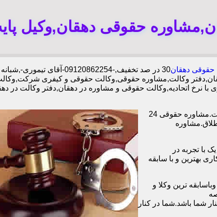
ن,مشاوره حقوقی دهقان,وکیل پای
حقوقی دهقان
30 در صد تخفیف,-09120862254-آقای تیموری-,شبانه روزی وکلا مجرب,دفتر وکالت محدوده دهقان,
ان,دفتر وکالت,مشاوره حقوقی,وکالت حقوقی و کیفری شرکت,وکالت
 با نرخ اتحادیه,وکالت حقوقی و مشاوره در دهقان,دفتر وکالت در د
وکیل آنلاین در تمامی زمینه های حقوقی،خانوادگی،چک،ملک دفتر وکالت.مشاوره حقوقی 24
طلاق.مشاوره
ا همکاری بیش از 1200 وکیل پایه یک با تجربه در
و با همکاری بهترین و با سابقه
اسابقه ترین وکلا و
صه
ر شما باشد.شما در کنار