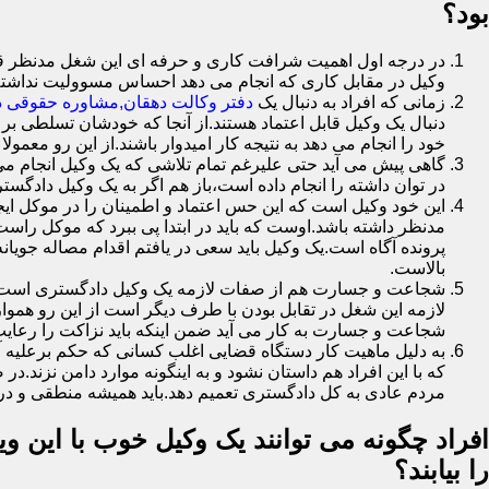
بود؟
در درجه اول اهمیت شرافت کاری و حرفه ای این شغل مدنظر قرار
وکیل در مقابل کاری که انجام می دهد احساس مسوولیت نداشت
زمانی که افراد به دنبال یک
دفتر وکالت دهقان,مشاوره حقوقی ده
دنبال یک وکیل قابل اعتماد هستند.از آنجا که خودشان تسلطی بر 
خود را انجام می دهد به نتیجه کار امیدوار باشند.از این رو معمول
گاهی پیش می آید حتی علیرغم تمام تلاشی که یک وکیل انجام می 
در توان داشته را انجام داده است،باز هم اگر به یک وکیل دادگستر
این خود وکیل است که این حس اعتماد و اطمینان را در موکل ایجا
مدنظر داشته باشد.اوست که باید در ابتدا پی ببرد که موکل را
پرونده آگاه است.یک وکیل باید سعی در یافتم اقدام مصاله جویا
بالاست.
شجاعت و جسارت هم از صفات لازمه یک وکیل دادگستری است.یک 
لازمه این شغل در تقابل بودن با طرف دیگر است از این رو هموا
شجاعت و جسارت به کار می آید ضمن اینکه باید نزاکت را رعایت
به دلیل ماهیت کار دستگاه قضایی اغلب کسانی که حکم برعلیه آ
که با این افراد هم داستان نشود و به اینگونه موارد دامن نز
مردم عادی به کل دادگستری تعمیم دهد.باید همیشه منطقی و در 
افراد چگونه می توانند یک وکیل خوب با این وی
را بیابند؟