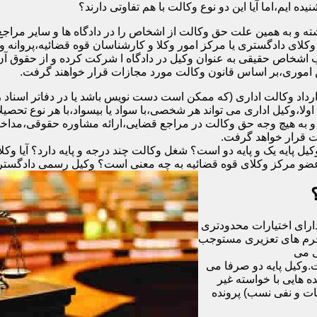
ه ایم،اما آیا این دو نوع وکالت با هم تفاوتی دارند؟
ته و به همین علت حق وکالت از اشخاص را در دادگاه ها و سایر مراجع
وکلای دادگستری یا مرکز امور وکلا و کارشناسان قوه قضائیه،پروانه
ب اشخاص حقیقی به عنوان وکیل در دادگاه ا شرکت کرده و از حقوق آن 
ن اموری،بر اساس قانون وکالت مورد مجازات قرار خواهند گرفت.
رداد وکالت اداری (که ممکن است دست نویس باشد یا در دفاتر اسنا
لا،وکیل اداری می تواند هر شخصی،با سواد یا بیسواد،با هر نوع تحصیل
 و به هیچ وجه حق وکالت در مراجع قضایی،ارائه مشاوره حقوقی،مداخله 
ت قرار خواهد گرفت.
 پایه یک و پایه دو است؟ شغل وکالت چند درجه و پایه دارد؟ آیا وکلای
عضو مرکز وکلای قوه قضائیه به چه معنی است؟ وکیل رسمی دادگستری چ
دارای اختیارات محدودتری
 جرم های تعزیری مستوجب
گی می
ت.وکیل پایه دو صرفا می
ون ریال و یا در پرونده هایی با خواسته غیر
ات و نفی نسب) پرونده