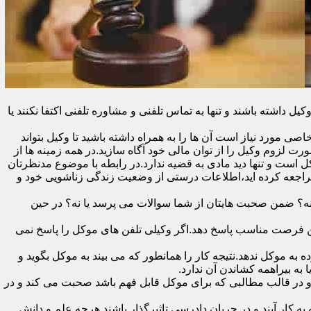
اشته باشند و تنها به تماس تلفنی و مشاوره تلفنی اکتفا نکنند یا
ی مورد نیاز است آن ها را به همراه داشته باشید تا وکیل بتواند
رت لزوم وکیل را از توان مالی خود آگاه سازید.در همه زمینه ها از
کل است و تنها دید مادی به قضیه ندارد.در رابطه با موضوع مدنظرتان
مراجعه کرده اید،اطلاعات درستی از وضعیت زندگی زناشویی خود و
ا نه؟ ضمن صحبت هایتان از شما سوالات می پرسد یا نه؟ در حین
 در اولین فرصت مناسب پاسخ دهد.اگر وکیلی تلفن های موکل را پاسخ نمی
 به موکل ندهد.نتیجه کار را همانطور که می بیند به موکل بگوید و
ه بیراهمه کشاندن آن ندارد.
در قالب مطالبی که برای موکل قابل فهم باشد صحبت می کند و در
 کار آیند و در جریان دادرسی تاثیرگذار باشند.هرچه علم و دانش