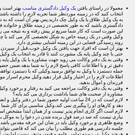
معمولا در راستای یافتن
یک وکیل دادگستری مناسب
بهتر است وک
انتخاب کنید که در زمینه موردنظر شما تجربه لازم را داشته باشد م
به یک وکیل طلاق یا یک وکیل چک دارید.پس بهتر آن است که به د
دادگستری باشید که به طور تخصصی در زمینه طلاق و خانواده فع
این صورت است که کار شما سریع تر پیش رفته و به نتیجه می ر
وکیل وقتی در یک زمینه خاص به شکل تخصصی کار می کند با چم
روند رسیدگی قضایی در این زمینه آشنایی بیشتری دارد.
بهتر آن است که افراد جهت یافتن یک وکیل خوب،قبل از سپردن وک
حتی با چند وکیل پایه یک مشورت کنند تا قادر به انتخاب یک وکیل 
وقتی به یک دفتر وکالت می روید جهت مشاوره با یک وکیل پایه یک 
دقیق تر و با اطلاعات کافی پاسخ لازم را به شما بدهد.ضمن حضور 
جمله دستمزد با وکیل به توافق برسید.وکیلی که با دستمزد توافقی
اطلاعات لازم را در اختیار وکیل قرار دهید.وکیل محرم اسرار 
فرزندان و اموال بدهید.
وقتی به یک دفتر وکالت مراجعه می کنید به رفتار و برخورد وکی
مشاوره از صحبت های شما یاداشت برداری می کند یانه؟
لازم است که در 24 ساعت اولیه حضور شما در دفت
دهد و کارهای او را پیگیری نمی کند،وکیل مناسبی برای کار شما
لازم است اگر کاری انجام پذیر نیست و از همان ابتدا مشخص است ک
نیازی نیست که صد درصد قول برنده شدن در دعوا را به موکل بده
وضع ظاهری و برخورد وکیل باید در شان این حرفه مقدس باشد.
جلسه دادرسی هم طوری مطلب را بیان می کند که قاضی بتواند 
هرچند وکیل در زمینه تمامی علوم و فنون متبحر نیست اما بهتر 