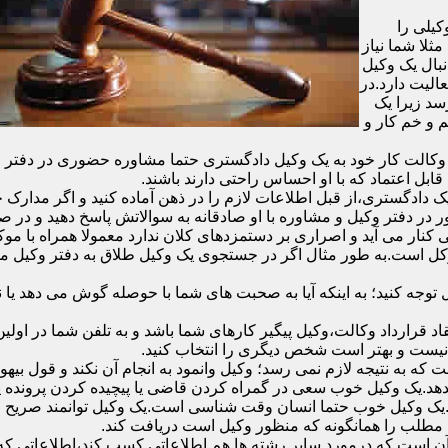
یلی را
ثلا شما نیاز
نبال یک وکیل
الیت دارد.در
سد زیرا یک
 و خم کار و
الت کار خود به یک وکیل دادگستری حتما مشاوره حضوری در دفتر وکیل د
قابل اعتماد که با او احساس راحتی دارند باشند.
دادگستری،از قبل اطلاعات لازم را در ذهن آماده کنید و اگر مدارک خاص
در دفتر وکیل و مشاوره با او صادقانه به سوالاتش پاسخ دهید و در صو
 کنار می آید و اصراری بر دستمزدهای کلان ندارد معمولا همراه با مو
موکل است.به طور مثال اگر در جستجوی یک وکیل طلاق به دفتر وکیل 
ل توجه کنید؛ به اینکه آیا به صحبت های شما با حوصله گوش می دهد ی
ر وکیل و انعقاد قرارداد وکالت،وکیل پیگیر کارهای شما باشد و به تلفن شما
 نیست و بهتر است شخص دیگری را انتخاب کنید.
ه به نتیجه لازم نمی رسد؛ وکیل وانمود به انجام آن نکند و قول بیهوده
د.یک وکیل خوب سعی در گمراه کردن قاضی یا پیچیده کردن پرونده یا ب
یک وکیل خوب حتما انسان وقت شناسی است.یک وکیل توانمند صریح و 
مطلب را همانگونه که منظور وکیل است دریافت کند.
آن است که درمورد سایر رشته ها هم اطلاعاتی کسب کند،اطلاعاتی که به