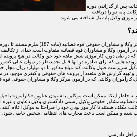
ئیه پس از گذراندن دوره
الت پایه دو را دریافت
آموزی،وکیل پایه یک شناخته می شوند.
د؟
اگرچه تمام افرادی که در آزمون وکالت کانون وکل
در آزمون وکلا و مشاوران قوه قضائیه متفاوت است.جدای از تکالیف و 
ه در طی دوره کارآموزی شش ماهه خود حق وکالت در هیچ پرونده ای را
رونده هایی که آرای صادره در آنها قابل تجدیدنظر در دیوان عالی کشور 
وکیل سرپرست قبول وکالت کند،مبلغ مذکور تا دو میلیارد ریال مجاز خوا
و تهیه گزارش های متعدد از پرونده های حقوقی و کیفری موجود در م
ه خاطر اینکه ممکن است موکلین با شنیدن عناوین «کارآموز» یا «پایه دو»
قضائیه،مشاور حقوقی،وکیل رسمی دادگستری،وکیل دعاوی و غیره استفا
ت مکلف هستند تا کارآموز بودن خود را صراحتا به موکل اعلام کنند و
محسوب شده و ممکن است باعث مجازت های انتظامی شخص خاطی شود.
مراحل دادرسی