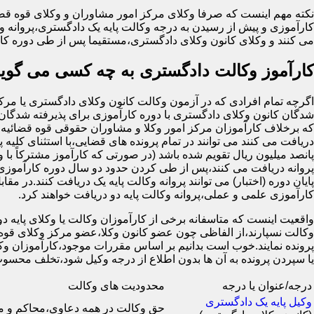
نکته مهم اینست که صرفا وکلای مرکز امور مشاوران و وکلای قوه قضا
کارآموزی و پیش از رسیدن به درجه وکالت پایه یک دادگستری،پروانه وک
می کنند و وکلای کانون وکلای دادگستری،مستقیما پس از طی دوره کار
کارآموز وکالت دادگستری به چه کسی می گوین
شدگان کانون وکلای دادگستری با دوره کارآموزی برای پذیرفته شدگان 
که برخلاف کارآموزان مرکز امور وکلا و مشاوران حقوقی قوه قضائیه ک
دریافت می کنند می توانند در تمام پرونده های قضایی،با استثنای کلیه پ
پانصد میلیون ریال تقویم شده باشد (در صورتی که کارآموز مشترکاً با 
پروانه دریافت می کنند،پس از طی کردن حدود دو سال دوره کارآموزی 
کارآموزی علمی و عملی،پروانه وکالت پایه دو دریافت خواهند کرد.
واقعیت اینست که متاسفانه برخی از کارآموزان وکالت یا وکلای پایه دو ب
وکالت نسپارند،از الفاظی چون عضو کانون وکلا،عضو مرکز وکلای قوه 
پرونده نمایند.خوب است بدانیم بر اساس مقررات موجود،کارآموزان وکال
یا سپردن پرونده به آن ها بدون اطلاع از درجه وکیل شود،تخلف 
درجه/عنوان یا درجه
محدودیت های وکالت
وکیل پایه یک دادگستری
حق وکالت در همه دعاوی،محاکم و 