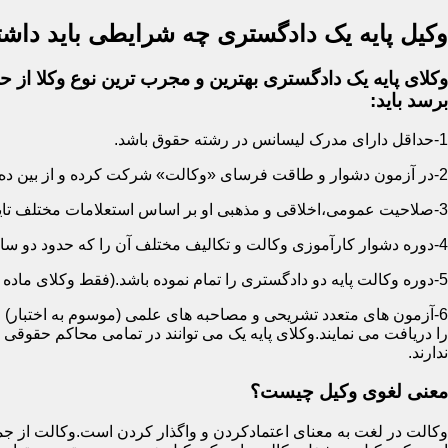
وکیل پایه یک دادگستری چه شرایطی باید داشت
وکلای پایه یک دادگستری بهترین و مجرب ترین نوع وکلا از حی
برسد باید:
1-حداقل دارای مدرک لیسانس در رشته حقوق باشد.
2-در آزمون دشوار و طاقت فرسای «وکالت» شرکت کرده و از بین ده ها هزار نفر پذیرفته شده باشد.
3-صلاحیت عمومی،اخلاقی و مذهبی او بر اساس استعلامات مختلف تایید شده باشد.
4-دوره دشوار کارآموزی وکالت و تکالیف مختلف آن را که حدود دو سال است سپری کرده باشد.
5-دوره وکالت پایه دو دادگستری را تمام نموده باشد.(فقط وکلای ماده 187)
6-آزمون های متعدد تشریحی و مصاحبه های علمی (موسوم به اختبار) ر
را دریافت می نمایند.وکلای پایه یک می توانند در تمامی محاکم حقوق
ندارند.
معنی لغوی وکیل چیست؟
وکالت در لغت به معنای اعتمادکردن و واگذار کردن است.وکالت از جمله