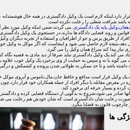
 دارد.اینکه لازم است یک وکیل دادگستری در همه حال هوشمندانه عمل
ه باشد شرافت شغلی را رعایت نکرده است.
قان,وکیل پایه یک دادگستری,
می گردند،ضمن اینکه وکیل مورد نظر آنه
قوانین و روند قضایی دادگاه ها ندارند،در جستجوی یک وکیل دادگستری ه
ا افراد از طریق پرس و جو از اطرافیان و استفاده از تجربه دیگران وکیل
دهد،نتیجه لازم حاصل نمی شود و اینجاست که اگر موکل به وکیل خود اع
ی نیاز پیدا کند سراغ همان وکیل را می گیرد.
د می کند.یک وکیل دادگستری نباید صرفا از دید مادی به قضیه نگاه کند
ست می گوید یا نه و سپس به حمایت از وی برخیزد.یک وکیل خوب علاوه
نه داشته باشد و تا حد ممکن به طولانی شدن پرونده و کشمکش و درگیری
وکیل قرار است مدافع و حافظ جان،مال،ناموس و آبروی موکل خود ب
ره در معرض مقابله با دیگر افراد از جمله همکاران خود قرار دارد.چو
 کرده و بسیار حرفه ای برخورد کند.
نها صادر می شود،شروع به بدگویی از دستگاه قضایی کرده و دادگستری 
ند.در صورت رعایت شان دادگستری است که شان خودش هم رعایت می شود.
چارچوب قانون به قضایا بنگرد.
ژگی ها