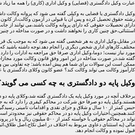
عبارت وکیل دادگستری (قضایی) و وکیل اداری (کاری) را همه ما زیاد شنید
وکیل دادگستری یا قضایی به وکیلی گفته می شود که پروانه وکالت داش
رشته حقوق تحصیل کرده و پس آن با قبولی در آزمون وکالت،از کانون 
دارای تحصیلات حقوقی که دارای پروانه وکالت باشند،می توانند از جان
استثنائی،حق چنین کاری را نخواهند داشت و در صورت مداخله در چنی
در مقابل،وکیل اداری به هر شخصی گفته می شود که به موجب یک قرا
مختلف،کارهای اداری شخص دیگری را انجام دهد.توجه داشته باشید که او
مورد نیاز نیست؛ دوما،وکیل اداری صرفا حق مراجعه به ادارات را دارد
گفته شد،در صورت مداخله در این امور وفق قانون وکالت مورد مجازا
ممکن است این سوالات برای شما هم پیش آمده باشد: چه تفاوتی بین وکیل
کارآموز وکالت می تواند وکالت کند؟ عضو کانون وکلای دادگستری یا 
وکیل پایه دو دادگستری به چه کسی می گویند؟
برخلاف آنچه در مورد وکیل پایه یک دادگستری گفته شد،وکلای پایه دو 
هستند.وکیل پایه دو صرفا حق شرکت در محاکم کیفری را دارد که به
حبس کمتر از ۱۰ سال و شلاق و جزای نقدی و اقدامات تامینی رسید
کنند.همچنین،اختیارات وکیل پایه دو در محاکم حقوقی نیز محدودتر اس
تواند در محاکم حقوقی با خواسته کمتر از ۵۰۰ میلی
مالی (به استثنای دعاوی مربوط به اختلاف در اصل نکاح،اصل طلاق،اثب
قبول نموده و وکالت انجام دهد.