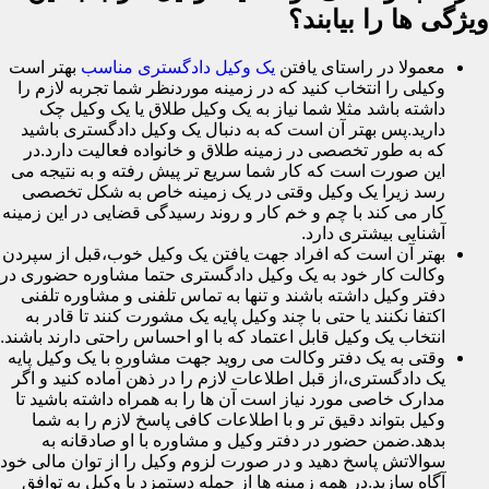
ویژگی ها را بیابند؟
معمولا در راستای یافتن
یک وکیل دادگستری مناسب
بهتر است
وکیلی را انتخاب کنید که در زمینه موردنظر شما تجربه لازم را
داشته باشد مثلا شما نیاز به یک وکیل طلاق یا یک وکیل چک
دارید.پس بهتر آن است که به دنبال یک وکیل دادگستری باشید
که به طور تخصصی در زمینه طلاق و خانواده فعالیت دارد.در
این صورت است که کار شما سریع تر پیش رفته و به نتیجه می
رسد زیرا یک وکیل وقتی در یک زمینه خاص به شکل تخصصی
کار می کند با چم و خم کار و روند رسیدگی قضایی در این زمینه
آشنایی بیشتری دارد.
بهتر آن است که افراد جهت یافتن یک وکیل خوب،قبل از سپردن
وکالت کار خود به یک وکیل دادگستری حتما مشاوره حضوری در
دفتر وکیل داشته باشند و تنها به تماس تلفنی و مشاوره تلفنی
اکتفا نکنند یا حتی با چند وکیل پایه یک مشورت کنند تا قادر به
انتخاب یک وکیل قابل اعتماد که با او احساس راحتی دارند باشند.
وقتی به یک دفتر وکالت می روید جهت مشاوره با یک وکیل پایه
یک دادگستری،از قبل اطلاعات لازم را در ذهن آماده کنید و اگر
مدارک خاصی مورد نیاز است آن ها را به همراه داشته باشید تا
وکیل بتواند دقیق تر و با اطلاعات کافی پاسخ لازم را به شما
بدهد.ضمن حضور در دفتر وکیل و مشاوره با او صادقانه به
سوالاتش پاسخ دهید و در صورت لزوم وکیل را از توان مالی خود
آگاه سازید.در همه زمینه ها از جمله دستمزد با وکیل به توافق