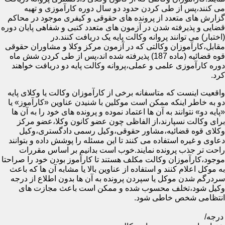
می کنند،پس از طی کردن حدود دو سال دوره کارآموزی و تهیه
گزارش های متعدد از پرونده های حقوقی و کیفری موجود در محاکم
قضایی و پذیرفته شدن در آزمون های متعدد کتبی و شفاهی پایان دوره
(اختبار) می توانند پروانه وکالت پایه یک دریافت کنند.در
مقابل،کارآموزان وکالتی که در آزمون مرکز وکلا و مشاوران حقوقی
قوه قضائیه (ماده 187) پذیرفته شده اند،پس از طی کردن شش ماه
دوره کارآموزی علمی و عملی،پروانه وکالت پایه دو دریافت خواهند
کرد.
واقعیت اینست که متاسفانه برخی از کارآموزان وکالت یا وکلای پایه
دو به خاطر اینکه ممکن است موکلین با شنیدن عناوین «کارآموز» یا
«پایه دو» نتوانند به آن ها اعتماد نموده و پرونده های خود را به آن ها
برای وکالت نسپارند،از الفاظی چون عضو کانون وکلا،عضو مرکز
وکلای قوه قضائیه،مشاور حقوقی،وکیل رسمی دادگستری،وکیل
دعاوی و غیره استفاده می کنند تا این مسئله را پوشش داده و بتوانند
راحت تر جذب پرونده نمایند.خوب است بدانیم بر اساس مقررات
موجود،کارآموزان وکالت مکلف هستند تا کارآموز بودن خود را صراحتا
به موکل اعلام کنند و استفاده از عناوین بالا یا مشابه آن ها که باعث
سردرگم شدن موکل یا سپردن پرونده به آن ها بدون اطلاع از درجه
وکیل شود،تخلف محسوب شده و ممکن است باعث مجازت های
انتظامی شخص خاطی شود.
درجه/