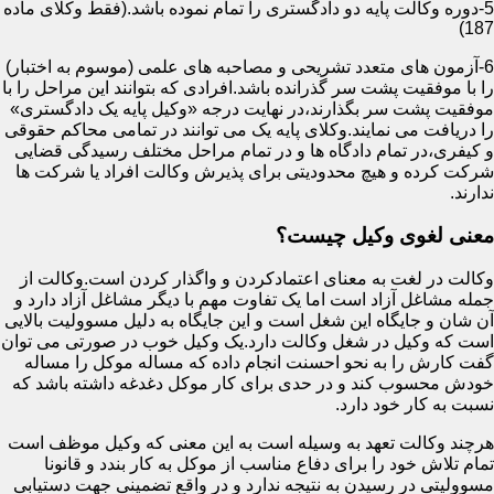
5-دوره وکالت پایه دو دادگستری را تمام نموده باشد.(فقط وکلای ماده
187)
6-آزمون های متعدد تشریحی و مصاحبه های علمی (موسوم به اختبار)
را با موفقیت پشت سر گذرانده باشد.افرادی که بتوانند این مراحل را با
موفقیت پشت سر بگذارند،در نهایت درجه «وکیل پایه یک دادگستری»
را دریافت می نمایند.وکلای پایه یک می توانند در تمامی محاکم حقوقی
و کیفری،در تمام دادگاه ها و در تمام مراحل مختلف رسیدگی قضایی
شرکت کرده و هیچ محدودیتی برای پذیرش وکالت افراد یا شرکت ها
ندارند.
معنی لغوی وکیل چیست؟
وکالت در لغت به معنای اعتمادکردن و واگذار کردن است.وکالت از
جمله مشاغل آزاد است اما یک تفاوت مهم با دیگر مشاغل آزاد دارد و
آن شان و جایگاه این شغل است و این جایگاه به دلیل مسوولیت بالایی
است که وکیل در شغل وکالت دارد.یک وکیل خوب در صورتی می توان
گفت کارش را به نحو احسنت انجام داده که مساله موکل را مساله
خودش محسوب کند و در حدی برای کار موکل دغدغه داشته باشد که
نسبت به کار خود دارد.
هرچند وکالت تعهد به وسیله است به این معنی که وکیل موظف است
تمام تلاش خود را برای دفاع مناسب از موکل به کار بندد و قانونا
مسوولیتی در رسیدن به نتیجه ندارد و در واقع تضمینی جهت دستیابی