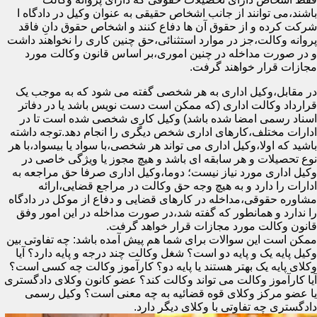
باشند،می توانند از جانب اشخاص حقیقی به عنوان وکیل در دادگاه ا
شرکت کرده و از حقوق آن ها دفاع کنند و اشخاص حقوق دانِ فاقد
پروانه وکالت،جز در موارد استثنائی،حق چنین کاری را نخواهند داشت
و در صورت مداخله در چنین اموری،بر اساس قانون وکالت مورد
مجازات قرار خواهند گرفت.
در مقابل،وکیل اداری به هر شخصی گفته می شود که به موجب یک
قرارداد وکالت اداری (که ممکن است دست نویس باشد یا در دفاتر
اسناد رسمی امضا شده باشد) وکیل کاری شخصی شده است تا در
ادارات مختلف،کارهای اداری شخص دیگری را انجام دهد.توجه داشته
باشید که اولا،وکیل اداری می تواند هر شخصی،با سواد یا بیسواد،با هر
نوع تحصیلات و هر سابقه ای باشد و هیچ مجوز یا ویژگی خاصی در
وکیل اداری مورد نیاز نیست؛ دوما،وکیل اداری صرفا حق مراجعه به
ادارات را دارد و به هیچ وجه حق وکالت در مراجع قضایی،ارائه
مشاوره حقوقی،مداخله در کارهای قضایی و دفاع از موکل در دادگاه
را ندارد و همانطور که گفته شد،در صورت مداخله در این امور وفق
قانون وکالت مورد مجازات قرار خواهد گرفت.
ممکن است این سوالات برای شما هم پیش آمده باشد: چه تفاوتی بین
وکیل پایه یک و پایه دو است؟ شغل وکالت چند درجه و پایه دارد؟ آیا
وکلای پایه یک بهتر هستند یا پایه دو؟ کارآموز وکالت چه کسی است؟
آیا کارآموز وکالت می تواند وکالت کند؟ عضو کانون وکلای دادگستری
یا عضو مرکز وکلای قوه قضائیه به چه معنی است؟ وکیل رسمی
دادگستری چه تفاوتی با وکلای دیگر دارد.