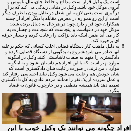
است.یک وکیل قرار است مدافع و حافظ جان،مال،ناموس و
آبروی موکل خود باشد.وکیل در دنیایی زندگی می کند که پر از
درگیری است یعنی لازمه این شغل در تقابل بودن با طرف دیگر
است از این رو همواره در معرض مقابله با دیگر افراد از جمله
همکاران خود قرار دارد.چون در هرحال به دنبال برنده شدن
موکل خود در دعواست و اینجاست که شجاعت و جسارت به
کار می آید ضمن اینکه باید نزاکت را رعایت کرده و بسیار حرفه
ای برخورد کند.
به دلیل ماهیت کار دستگاه قضایی اغلب کسانی که حکم برعلیه
آنها صادر می شود،شروع به بدگویی از دستگاه قضایی کرده و
دادگستری را متهم به صفات ناشایستی کنند.وکیل در اینگونه
موارد بهتر است که با این افراد هم داستان نشود و به اینگونه
موارد دامن نزند.در صورت رعایت شان دادگستری است که
شان خودش هم رعایت می شود.وکیل نباید احساسی رفتار کند
و عمل سرزده از یک نفر را همانند مردم عادی به کل دادگستری
تعمیم دهد.باید همیشه منطقی و در چارچوب قانون به قضایا
بنگرد.
افراد چگونه می توانند یک وکیل خوب با این