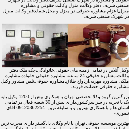
صنعتی شریف,دفتر وکالت منزل,وکالت حقوقی و مشاوره
منزل,اعزام مشاوره حقوقی در منزل و محل شما,دفتر وکالت منزل
در شهرک صنعتی شریف,
وکیل آنلاین در تمامی زمینه های حقوقی،خانوادگی،چک،ملک دفتر
وکالت.مشاوره حقوقی 24 ساعته.مشاوره حقوقی خانواده.مشاوره
ملکی.مشاوره مهریه،ازدواج طلاق.مشاوره حقوقی.تلفن مشاور وکیل
مشاوره حقوقی حضانت فرزند.
بزرگترین گروه وکلا تخصصی تهران با همکاری بیش از 1200 وکیل پایه
یک با تجربه در سراسرکشور.دارای بیش از 30 شعبه فعال در تمامی
استان ها و با همکاری بهترین و با سابقه ترین,-09120862254-آقای
تیموری-
بهترین موسسه حقوقی تهران با نام وکلای دادگستر دارای مجرب ترین
وباسابقه ترین وکلا و دفتر وکالت ما با وجود وکیل پایه یک دادگستری و