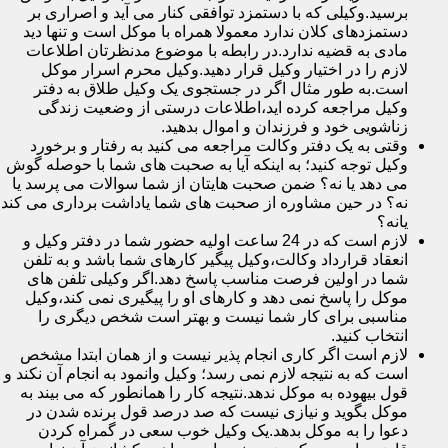
برسید.وکیلی که با دستمزد توافقی کنار می آید و اصراری بر
دستمزدهای کلان ندارد معمولا همراه با موکل است و تنها دید
مادی به قضیه ندارد.در رابطه با موضوع مدنظرتان اطلاعات
لازم را در اختیار وکیل قرار دهید.وکیل محرم اسرار موکل
است.به طور مثال اگر در جستجوی یک وکیل طلاق به دفتر
وکیل مراجعه کرده اید،اطلاعات درستی از وضعیت زندگی
زناشویی خود و فرزندان و اموال بدهید.
وقتی به یک دفتر وکالت مراجعه می کنید به رفتار و برخورد
وکیل توجه کنید؛ به اینکه آیا به صحبت های شما با حوصله گوش
می دهد یا نه؟ ضمن صحبت هایتان از شما سوالات می پرسد یا
نه؟ در حین مشاوره از صحبت های شما یاداشت برداری می کند
یانه؟
لازم است که در 24 ساعت اولیه حضور شما در دفتر وکیل و
انعقاد قرارداد وکالت،وکیل پیگیر کارهای شما باشد و به تلفن
شما در اولین فرصت مناسب پاسخ دهد.اگر وکیلی تلفن های
موکل را پاسخ نمی دهد و کارهای او را پیگیری نمی کند،وکیل
مناسبی برای کار شما نیست و بهتر است شخص دیگری را
انتخاب کنید.
لازم است اگر کاری انجام پذیر نیست و از همان ابتدا مشخص
است که به نتیجه لازم نمی رسد؛ وکیل وانمود به انجام آن نکند و
قول بیهوده به موکل ندهد.نتیجه کار را همانطور که می بیند به
موکل بگوید و نیازی نیست که صد درصد قول برنده شدن در
دعوا را به موکل بدهد.یک وکیل خوب سعی در گمراه کردن