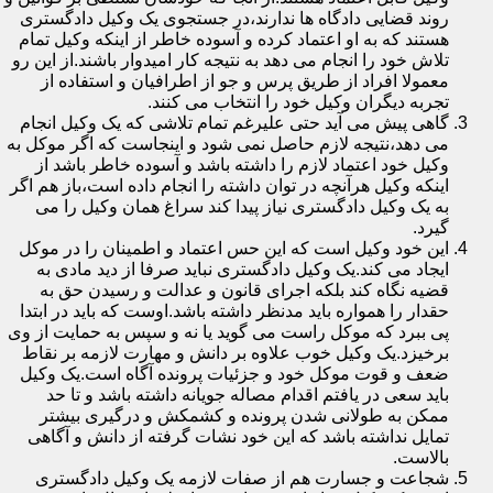
روند قضایی دادگاه ها ندارند،در جستجوی یک وکیل دادگستری
هستند که به او اعتماد کرده و آسوده خاطر از اینکه وکیل تمام
تلاش خود را انجام می دهد به نتیجه کار امیدوار باشند.از این رو
معمولا افراد از طریق پرس و جو از اطرافیان و استفاده از
تجربه دیگران وکیل خود را انتخاب می کنند.
گاهی پیش می آید حتی علیرغم تمام تلاشی که یک وکیل انجام
می دهد،نتیجه لازم حاصل نمی شود و اینجاست که اگر موکل به
وکیل خود اعتماد لازم را داشته باشد و آسوده خاطر باشد از
اینکه وکیل هرآنچه در توان داشته را انجام داده است،باز هم اگر
به یک وکیل دادگستری نیاز پیدا کند سراغ همان وکیل را می
گیرد.
این خود وکیل است که این حس اعتماد و اطمینان را در موکل
ایجاد می کند.یک وکیل دادگستری نباید صرفا از دید مادی به
قضیه نگاه کند بلکه اجرای قانون و عدالت و رسیدن حق به
حقدار را همواره باید مدنظر داشته باشد.اوست که باید در ابتدا
پی ببرد که موکل راست می گوید یا نه و سپس به حمایت از وی
برخیزد.یک وکیل خوب علاوه بر دانش و مهارت لازمه بر نقاط
ضعف و قوت موکل خود و جزئیات پرونده آگاه است.یک وکیل
باید سعی در یافتم اقدام مصاله جویانه داشته باشد و تا حد
ممکن به طولانی شدن پرونده و کشمکش و درگیری بیشتر
تمایل نداشته باشد که این خود نشات گرفته از دانش و آگاهی
بالاست.
شجاعت و جسارت هم از صفات لازمه یک وکیل دادگستری