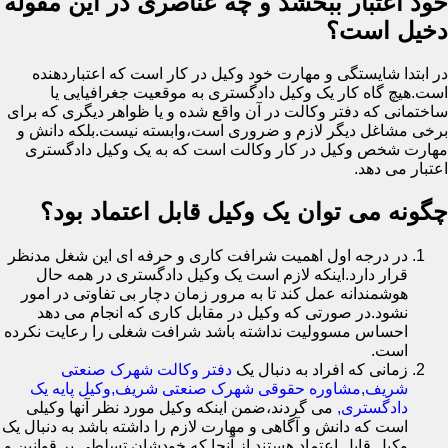
خود اعتبار ببخشد و چه عناصری در این مقوله
دخیل است؟
در ابتدا شایستگی و مهارت خود وکیل در کار است که اعتباردهنده
است.هیچ گاه کار یک وکیل دادگستری به موقعیت جغرافیایی یا
ساختمانی که دفتر وکالت در آن واقع شده و یا ظواهر دیگری که برای
برخی مشاغل دیگر لازم و ضروری است،وابسته نیست.بلکه دانش و
مهارت شخص وکیل در کار وکالت است که به یک وکیل دادگستری
اعتبار می دهد.
چگونه می توان یک وکیل قابل اعتماد بود؟
در درجه اول اهمیت شرافت کاری و حرفه ای این شغل مدنظر
قرار دارد.اینکه لازم است یک وکیل دادگستری در همه حال
هوشمندانه عمل کند تا به مرور زمان دچار بی تفاوتی در امور
نشود.در صورتی که وکیل در مقابل کاری که انجام می دهد
احساس مسوولیت نداشته باشد شرافت شغلی را رعایت نکرده
است.
زمانی که افراد به دنبال یک
دفتر وکالت شهرک صنعتی
شریف,مشاوره حقوقی شهرک صنعتی شریف,وکیل پایه یک
دادگستری,
می گردند،ضمن اینکه وکیل مورد نظر آنها وکیلی
است که دانش و آگاهی و مهارت لازم را داشته باشد به دنبال یک
وکیل قابل اعتماد هستند.از آنجا که خودشان تسلطی بر قوانین و