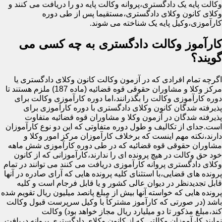
وکالت پایه یک دادگستری،پروانه وکالت پایه دو را دریافت می کنند و
وکلای کانون وکلای دادگستری،مستقیما پس از طی دوره
کارآموزی،وکیل پایه یک شناخته می شوند.
کارآموز وکالت دادگستری به چه کسی می
گویند؟
اگرچه تمام افرادی که در آزمون وکالت کانون وکلای دادگستری یا
مرکز وکلا و مشاوران حقوقی قوه قضائیه (ماده 187) ملزم هستند تا
دوره کارآموزی وکالت را بگذرانند،اما دوره کارآموزی وکالت برای
پذیرفته شدگان کانون وکلای دادگستری با دوره کارآموزی برای
پذیرفته شدگان در آزمون وکلا و مشاوران قوه قضائیه متفاوت
است.جدای از تکالیف و طول دوره متفاوتی که این دو نوع کارآموزان
دارند،نکته مهم اینست که برخلاف کارآموزان مرکز امور وکلا و
مشاوران حقوقی قوه قضائیه که در طی دوره کارآموزی شش ماهه
خود حق وکالت در هیچ پرونده ای را ندارند،کارآموزانی که از کانون
وکلای دادگستری پروانه کارآموزی دریافت می کنند می توانند در تمام
پرونده های قضایی،با استثنای کلیه پرونده هایی که آرای صادره در آنها
قابل تجدیدنظر در دیوان عالی کشور و یا قابل فرجام است و کلیه
پرونده هایی که خواسته آنها بیش از مبلغ پانصد میلیون ریال تقویم شده
باشد (در صورتی که کارآموز مشترکاً با وکیل سرپرست قبول وکالت
کند،مبلغ مذکور تا دو میلیارد ریال مجاز خواهد بود) وکالت
نمایند.کارآموزان وکالتی که از کانون وکلای دادگستری پروانه دریافت