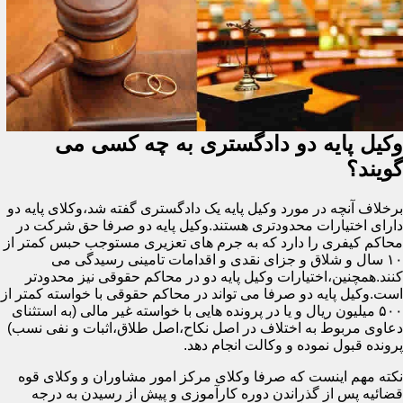
وکیل پایه دو دادگستری به چه کسی می
گویند؟
برخلاف آنچه در مورد وکیل پایه یک دادگستری گفته شد،وکلای پایه دو
دارای اختیارات محدودتری هستند.وکیل پایه دو صرفا حق شرکت در
محاکم کیفری را دارد که به جرم های تعزیری مستوجب حبس کمتر از
۱۰ سال و شلاق و جزای نقدی و اقدامات تامینی رسیدگی می
کنند.همچنین،اختیارات وکیل پایه دو در محاکم حقوقی نیز محدودتر
است.وکیل پایه دو صرفا می تواند در محاکم حقوقی با خواسته کمتر از
۵۰۰ میلیون ریال و یا در پرونده هایی با خواسته غیر مالی (به استثنای
دعاوی مربوط به اختلاف در اصل نکاح،اصل طلاق،اثبات و نفی نسب)
پرونده قبول نموده و وکالت انجام دهد.
نکته مهم اینست که صرفا وکلای مرکز امور مشاوران و وکلای قوه
قضائیه پس از گذراندن دوره کارآموزی و پیش از رسیدن به درجه