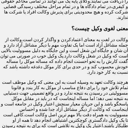
را دریافت می نمایند.وکلای پایه یک می توانند در تمامی محاکم حقوقی
و کیفری،در تمام دادگاه ها و در تمام مراحل مختلف رسیدگی قضایی
شرکت کرده و هیچ محدودیتی برای پذیرش وکالت افراد یا شرکت ها
ندارند.
معنی لغوی وکیل چیست؟
وکالت در لغت به معنای اعتمادکردن و واگذار کردن است.وکالت از
جمله مشاغل آزاد است اما یک تفاوت مهم با دیگر مشاغل آزاد دارد و
آن شان و جایگاه این شغل است و این جایگاه به دلیل مسوولیت بالایی
است که وکیل در شغل وکالت دارد.یک وکیل خوب در صورتی می توان
گفت کارش را به نحو احسنت انجام داده که مساله موکل را مساله
خودش محسوب کند و در حدی برای کار موکل دغدغه داشته باشد که
نسبت به کار خود دارد.
هرچند وکالت تعهد به وسیله است به این معنی که وکیل موظف است
تمام تلاش خود را برای دفاع مناسب از موکل به کار بندد و قانونا
مسوولیتی در رسیدن به نتیجه ندارد و در واقع تضمینی جهت دستیابی
به نتیجه نمی دهد؛ اما مساله اینجاست که در باید در مقابل موکل
پاسخگو باشد و این جریان معیار سنجش اعتبار وکیل در جامعه است و
اینجاست که وکالت از دیگر مشاغل آزاد جدا شده و احساس
مسوولیت به همراه دقت بالا مهم ترین اصل وکالت است.کافی است
تا یک وکیل دادگستری کوچکترین اشتباهی انجام دهد تا همه از او
طلبکار باشند.اعتبار یک وکیل به تلاشی است که برای به نتیجه رسیدن