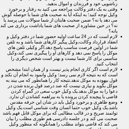
زناشویی خود و فرزندان و اموال بدهید.
وقتی به یک دفتر وکالت مراجعه می کنید به رفتار و برخورد
وکیل توجه کنید؛ به اینکه آیا به صحبت های شما با حوصله گوش
می دهد یا نه؟ ضمن صحبت هایتان از شما سوالات می پرسد یا
نه؟ در حین مشاوره از صحبت های شما یاداشت برداری می کند
یانه؟
لازم است که در 24 ساعت اولیه حضور شما در دفتر وکیل و
انعقاد قرارداد وکالت،وکیل پیگیر کارهای شما باشد و به تلفن
شما در اولین فرصت مناسب پاسخ دهد.اگر وکیلی تلفن های
موکل را پاسخ نمی دهد و کارهای او را پیگیری نمی کند،وکیل
مناسبی برای کار شما نیست و بهتر است شخص دیگری را
انتخاب کنید.
لازم است اگر کاری انجام پذیر نیست و از همان ابتدا مشخص
است که به نتیجه لازم نمی رسد؛ وکیل وانمود به انجام آن نکند و
قول بیهوده به موکل ندهد.نتیجه کار را همانطور که می بیند به
موکل بگوید و نیازی نیست که صد درصد قول برنده شدن در
دعوا را به موکل بدهد.یک وکیل خوب سعی در گمراه کردن
قاضی یا پیچیده کردن پرونده یا به بیراهمه کشاندن آن ندارد.
وضع ظاهری و برخورد وکیل باید در شان این حرفه مقدس
باشد.یک وکیل خوب حتما انسان وقت شناسی است.یک وکیل
توانمند صریح و در قالب مطالبی که برای موکل قابل فهم باشد
صحبت می کند و در جلسه دادرسی هم طوری مطلب را بیان
می کند که قاضی بتواند مطلب را همانگونه که منظور وکیل