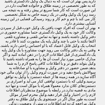
دارید.پس بهتر آن است که به دنبال یک وکیل دادگستری باشید
که به طور تخصصی در زمینه طلاق و خانواده فعالیت دارد.در
این صورت است که کار شما سریع تر پیش رفته و به نتیجه می
رسد زیرا یک وکیل وقتی در یک زمینه خاص به شکل تخصصی
کار می کند با چم و خم کار و روند رسیدگی قضایی در این زمینه
آشنایی بیشتری دارد.
بهتر آن است که افراد جهت یافتن یک وکیل خوب،قبل از سپردن
وکالت کار خود به یک وکیل دادگستری حتما مشاوره حضوری در
دفتر وکیل داشته باشند و تنها به تماس تلفنی و مشاوره تلفنی
اکتفا نکنند یا حتی با چند وکیل پایه یک مشورت کنند تا قادر به
انتخاب یک وکیل قابل اعتماد که با او احساس راحتی دارند باشند.
وقتی به یک دفتر وکالت می روید جهت مشاوره با یک وکیل پایه
یک دادگستری،از قبل اطلاعات لازم را در ذهن آماده کنید و اگر
مدارک خاصی مورد نیاز است آن ها را به همراه داشته باشید تا
وکیل بتواند دقیق تر و با اطلاعات کافی پاسخ لازم را به شما
بدهد.ضمن حضور در دفتر وکیل و مشاوره با او صادقانه به
سوالاتش پاسخ دهید و در صورت لزوم وکیل را از توان مالی خود
آگاه سازید.در همه زمینه ها از جمله دستمزد با وکیل به توافق
برسید.وکیلی که با دستمزد توافقی کنار می آید و اصراری بر
دستمزدهای کلان ندارد معمولا همراه با موکل است و تنها دید
مادی به قضیه ندارد.در رابطه با موضوع مدنظرتان اطلاعات
لازم را در اختیار وکیل قرار دهید.وکیل محرم اسرار موکل
است.به طور مثال اگر در جستجوی یک وکیل طلاق به دفتر
وکیل مراجعه کرده اید،اطلاعات درستی از وضعیت زندگی