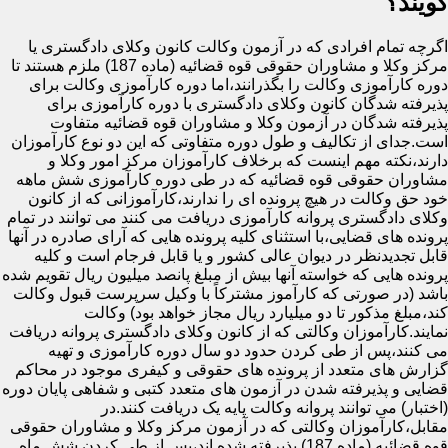
گویند؟
اگرچه تمام افرادی که در آزمون وکالت کانون وکلای دادگستری یا
مرکز وکلا و مشاوران حقوقی قوه قضائیه (ماده 187) ملزم هستند تا
دوره کارآموزی وکالت را بگذرانند،اما دوره کارآموزی وکالت برای
پذیرفته شدگان کانون وکلای دادگستری با دوره کارآموزی برای
پذیرفته شدگان در آزمون وکلا و مشاوران قوه قضائیه متفاوت
است.جدای از تکالیف و طول دوره متفاوتی که این دو نوع کارآموزان
دارند،نکته مهم اینست که برخلاف کارآموزان مرکز امور وکلا و
مشاوران حقوقی قوه قضائیه که در طی دوره کارآموزی شش ماهه
خود حق وکالت در هیچ پرونده ای را ندارند،کارآموزانی که از کانون
وکلای دادگستری پروانه کارآموزی دریافت می کنند می توانند در تمام
پرونده های قضایی،با استثنای کلیه پرونده هایی که آرای صادره در آنها
قابل تجدیدنظر در دیوان عالی کشور و یا قابل فرجام است و کلیه
پرونده هایی که خواسته آنها بیش از مبلغ پانصد میلیون ریال تقویم شده
باشد (در صورتی که کارآموز مشترکاً با وکیل سرپرست قبول وکالت
کند،مبلغ مذکور تا دو میلیارد ریال مجاز خواهد بود) وکالت
نمایند.کارآموزان وکالتی که از کانون وکلای دادگستری پروانه دریافت
می کنند،پس از طی کردن حدود دو سال دوره کارآموزی و تهیه
گزارش های متعدد از پرونده های حقوقی و کیفری موجود در محاکم
قضایی و پذیرفته شدن در آزمون های متعدد کتبی و شفاهی پایان دوره
(اختبار) می توانند پروانه وکالت پایه یک دریافت کنند.در
مقابل،کارآموزان وکالتی که در آزمون مرکز وکلا و مشاوران حقوقی
قوه قضائیه (ماده 187) پذیرفته شده اند،پس از طی کردن شش ماه