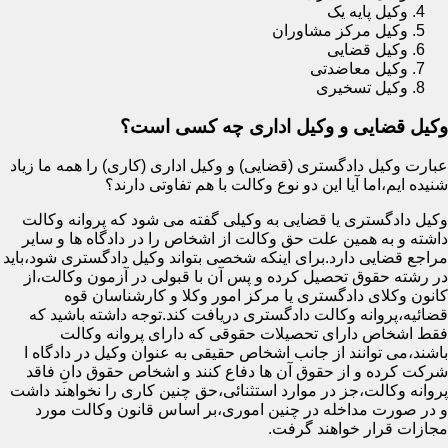
وکیل پایه یک
وکیل مرکز مشاوران
وکیل قضایی
وکیل معاضدتی
وکیل تسخیری
وکیل قضایی و وکیل اداری چه کسی است؟
عبارت وکیل دادگستری (قضایی) و وکیل اداری (کاری) را همه ما زیاد
شنیده ایم،اما آیا این دو نوع وکالت با هم تفاوتی دارند؟
وکیل دادگستری یا قضایی به وکیلی گفته می شود که پروانه وکالت
داشته و به همین علت حق وکالت از اشخاص را در دادگاه ها و سایر
مراجع قضایی دارد.برای اینکه شخصی بتواند وکیل دادگستری شود،باید
در رشته حقوق تحصیل کرده و پس آن با قبولی در آزمون وکالت،از
کانون وکلای دادگستری یا مرکز امور وکلا و کارشناسان قوه
قضائیه،پروانه وکالت دادگستری دریافت کند.توجه داشته باشید که
فقط اشخاص دارای تحصیلات حقوقی که دارای پروانه وکالت
باشند،می توانند از جانب اشخاص حقیقی به عنوان وکیل در دادگاه ا
شرکت کرده و از حقوق آن ها دفاع کنند و اشخاص حقوق دانِ فاقد
پروانه وکالت،جز در موارد استثنائی،حق چنین کاری را نخواهند داشت
و در صورت مداخله در چنین اموری،بر اساس قانون وکالت مورد
مجازات قرار خواهند گرفت.