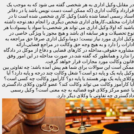
در مقابل،وکیل اداری به هر شخصی گفته می شود که به موجب یک
قرارداد وکالت اداری (که ممکن است دست نویس باشد یا در دفاتر
اسناد رسمی امضا شده باشد) وکیل کاری شخصی شده است تا در
ادارات مختلف،کارهای اداری شخص دیگری را انجام دهد.توجه داشته
باشید که اولا،وکیل اداری می تواند هر شخصی،با سواد یا بیسواد،با هر
نوع تحصیلات و هر سابقه ای باشد و هیچ مجوز یا ویژگی خاصی در
وکیل اداری مورد نیاز نیست؛ دوما،وکیل اداری صرفا حق مراجعه به
ادارات را دارد و به هیچ وجه حق وکالت در مراجع قضایی،ارائه
مشاوره حقوقی،مداخله در کارهای قضایی و دفاع از موکل در دادگاه
را ندارد و همانطور که گفته شد،در صورت مداخله در این امور وفق
قانون وکالت مورد مجازات قرار خواهد گرفت.
ممکن است این سوالات برای شما هم پیش آمده باشد: چه تفاوتی بین
وکیل پایه یک و پایه دو است؟ شغل وکالت چند درجه و پایه دارد؟ آیا
وکلای پایه یک بهتر هستند یا پایه دو؟ کارآموز وکالت چه کسی است؟
آیا کارآموز وکالت می تواند وکالت کند؟ عضو کانون وکلای دادگستری
یا عضو مرکز وکلای قوه قضائیه به چه معنی است؟ وکیل رسمی
دادگستری چه تفاوتی با وکلای دیگر دارد.