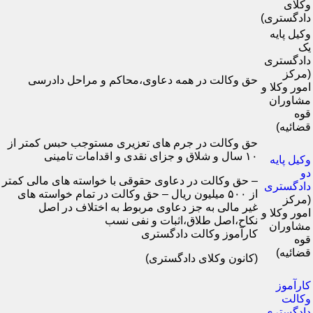
وکلای
دادگستری)
وکیل پایه
یک
دادگستری
(مرکز
حق وکالت در همه دعاوی،محاکم و مراحل دادرسی
امور وکلا و
مشاوران
قوه
قضائیه)
حق وکالت در جرم های تعزیری مستوجب حبس کمتر از
۱۰ سال و شلاق و جزای نقدی و اقدامات تامینی
وکیل پایه
دو
– حق وکالت در دعاوی حقوقی با خواسته های مالی کمتر
دادگستری
از ۵۰۰ میلیون ریال – حق وکالت در تمام خواسته های
(مرکز
غیر مالی به جز دعاوی مربوط به اختلاف در اصل
امور وکلا و
نکاح،اصل طلاق،اثبات و نفی نسب
مشاوران
کارآموز وکالت دادگستری
قوه
قضائیه)
(کانون وکلای دادگستری)
کارآموز
وکالت
دادگستری