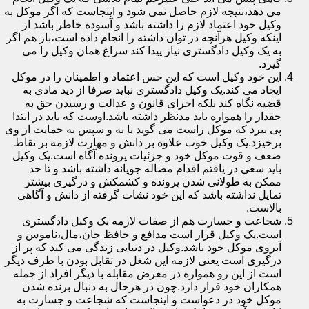
می دهد،نتیجه لازم حاصل نمی شود و اینجاست که اگر موکل به
وکیل خود اعتماد لازم را داشته باشد و آسوده خاطر باشد از
اینکه وکیل هرآنچه در توان داشته را انجام داده است،باز هم اگر
به یک وکیل دادگستری نیاز پیدا کند سراغ همان وکیل را می
گیرد.
این خود وکیل است که این حس اعتماد و اطمینان را در موکل
ایجاد می کند.یک وکیل دادگستری نباید صرفا از دید مادی به
قضیه نگاه کند بلکه اجرای قانون و عدالت و رسیدن حق به
حقدار را همواره باید مدنظر داشته باشد.اوست که باید در ابتدا
پی ببرد که موکل راست می گوید یا نه و سپس به حمایت از وی
برخیزد.یک وکیل خوب علاوه بر دانش و مهارت لازمه بر نقاط
ضعف و قوت موکل خود و جزئیات پرونده آگاه است.یک وکیل
باید سعی در یافتم اقدام مصاله جویانه داشته باشد و تا حد
ممکن به طولانی شدن پرونده و کشمکش و درگیری بیشتر
تمایل نداشته باشد که این خود نشات گرفته از دانش و آگاهی
بالاست.
شجاعت و جسارت هم از صفات لازمه یک وکیل دادگستری
است.یک وکیل قرار است مدافع و حافظ جان،مال،ناموس و
آبروی موکل خود باشد.وکیل در دنیایی زندگی می کند که پر از
درگیری است یعنی لازمه این شغل در تقابل بودن با طرف دیگر
است از این رو همواره در معرض مقابله با دیگر افراد از جمله
همکاران خود قرار دارد.چون در هرحال به دنبال برنده شدن
موکل خود در دعواست و اینجاست که شجاعت و جسارت به