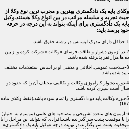
وکلای پایه یک دادگستری بهترین و مجرب ترین نوع وکلا از
حیث تجربه و سلسله مراتب در بین انواع وکلا هستند.وکیل
پایه یک دادگستری برای اینکه بتواند به این درجه در حرفه
خود برسد باید:
1-حداقل دارای مدرک لیسانس در رشته حقوق باشد.
2-در آزمون دشوار و طاقت فرسای «وکالت» شرکت کرده و از بین
ده ها هزار نفر پذیرفته شده باشد.
3-صلاحیت عمومی،اخلاقی و مذهبی او بر اساس استعلامات مختلف
تایید شده باشد.
4-دوره دشوار کارآموزی وکالت و تکالیف مختلف آن را که حدود دو
سال است سپری کرده باشد.
5-دوره وکالت پایه دو دادگستری را تمام نموده باشد.(فقط وکلای ماده
187)
6-آزمون های متعدد تشریحی و مصاحبه های علمی (موسوم به اختبار)
را با موفقیت پشت سر گذرانده باشد.افرادی که بتوانند این مراحل را با
موفقیت پشت سر بگذارند،در نهایت درجه «وکیل پایه یک دادگستری»