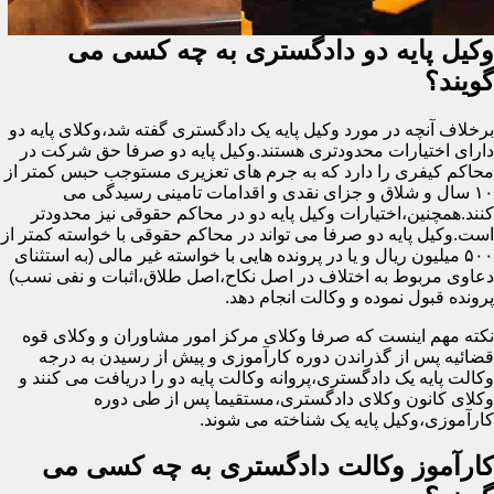
وکیل پایه دو دادگستری به چه کسی می
گویند؟
برخلاف آنچه در مورد وکیل پایه یک دادگستری گفته شد،وکلای پایه دو
دارای اختیارات محدودتری هستند.وکیل پایه دو صرفا حق شرکت در
محاکم کیفری را دارد که به جرم های تعزیری مستوجب حبس کمتر از
۱۰ سال و شلاق و جزای نقدی و اقدامات تامینی رسیدگی می
کنند.همچنین،اختیارات وکیل پایه دو در محاکم حقوقی نیز محدودتر
است.وکیل پایه دو صرفا می تواند در محاکم حقوقی با خواسته کمتر از
۵۰۰ میلیون ریال و یا در پرونده هایی با خواسته غیر مالی (به استثنای
دعاوی مربوط به اختلاف در اصل نکاح،اصل طلاق،اثبات و نفی نسب)
پرونده قبول نموده و وکالت انجام دهد.
نکته مهم اینست که صرفا وکلای مرکز امور مشاوران و وکلای قوه
قضائیه پس از گذراندن دوره کارآموزی و پیش از رسیدن به درجه
وکالت پایه یک دادگستری،پروانه وکالت پایه دو را دریافت می کنند و
وکلای کانون وکلای دادگستری،مستقیما پس از طی دوره
کارآموزی،وکیل پایه یک شناخته می شوند.
کارآموز وکالت دادگستری به چه کسی می