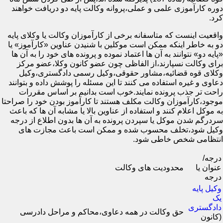
دوره کارآموزی علمی و عملی،پروانه وکالت پایه دو دریافت خواهند
کرد.
واقعیت اینست که متاسفانه برخی از کارآموزان وکالت یا وکلای پایه
دو به خاطر اینکه ممکن است موکلین با شنیدن عناوین «کارآموز» یا
«پایه دو» نتوانند به آن ها اعتماد نموده و پرونده های خود را به آن ها
برای وکالت نسپارند،از الفاظی چون عضو کانون وکلا،عضو مرکز
وکلای قوه قضائیه،مشاور حقوقی،وکیل رسمی دادگستری،وکیل
دعاوی و غیره استفاده می کنند تا این مسئله را پوشش داده و بتوانند
راحت تر جذب پرونده نمایند.خوب است بدانیم بر اساس مقررات
موجود،کارآموزان وکالت مکلف هستند تا کارآموز بودن خود را صراحتا
به موکل اعلام کنند و استفاده از عناوین بالا یا مشابه آن ها که باعث
سردرگم شدن موکل یا سپردن پرونده به آن ها بدون اطلاع از درجه
وکیل شود،تخلف محسوب شده و ممکن است باعث مجازت های
انتظامی شخص خاطی شود.
درجه/
عنوان یا
محدودیت های وکالت
درجه
وکیل پایه
یک
دادگستری
حق وکالت در همه دعاوی،محاکم و مراحل دادرسی
(کانون