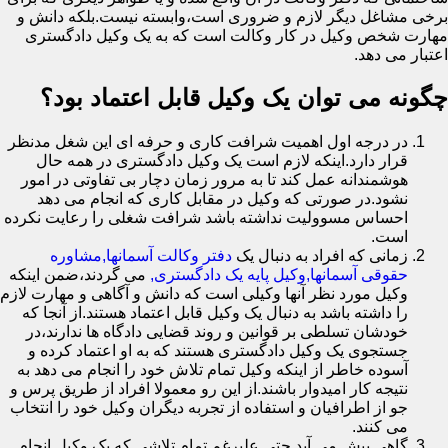
برخی مشاغل دیگر لازم و ضروری است،وابسته نیست.بلکه دانش و
مهارت شخص وکیل در کار وکالت است که به یک وکیل دادگستری
اعتبار می دهد.
چگونه می توان یک وکیل قابل اعتماد بود؟
در درجه اول اهمیت شرافت کاری و حرفه ای این شغل مدنظر
قرار دارد.اینکه لازم است یک وکیل دادگستری در همه حال
هوشمندانه عمل کند تا به مرور زمان دچار بی تفاوتی در امور
نشود.در صورتی که وکیل در مقابل کاری که انجام می دهد
احساس مسوولیت نداشته باشد شرافت شغلی را رعایت نکرده
است.
زمانی که افراد به دنبال یک
دفتر وکالت آسمانها,مشاوره
حقوقی آسمانها,وکیل پایه یک دادگستری,
می گردند،ضمن اینکه
وکیل مورد نظر آنها وکیلی است که دانش و آگاهی و مهارت لازم
را داشته باشد به دنبال یک وکیل قابل اعتماد هستند.از آنجا که
خودشان تسلطی بر قوانین و روند قضایی دادگاه ها ندارند،در
جستجوی یک وکیل دادگستری هستند که به او اعتماد کرده و
آسوده خاطر از اینکه وکیل تمام تلاش خود را انجام می دهد به
نتیجه کار امیدوار باشند.از این رو معمولا افراد از طریق پرس و
جو از اطرافیان و استفاده از تجربه دیگران وکیل خود را انتخاب
می کنند.
گاهی پیش می آید حتی علیرغم تمام تلاشی که یک وکیل انجام