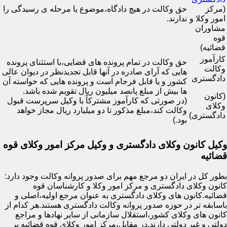
(مرکز
حق وکالت در هیچ دادگاه،موضوع یا مرحله ی رسیدگی را
امور وکلا و
ندارند.
مشاوران
قوه
قضائیه)
کارآموز
حق وکالت در تمام پرونده های قضایی،با استثنای پرونده
وکالت
هایی که آرای صادره در آنها قابل تجدیدنظر در دیوان عالی
دادگستری
کشور و یا قابل فرجام است و پرونده هایی که خواسته آن
ها بیش از مبلغ پانصد میلیون ریال تقویم شده باشد.
(کانون
(در صورتی که کارآموز مشترکاً با وکیل سرپرست قبول
وکلای
وکالت کند،مبلغ مذکور تا دو میلیارد ریال مجاز خواهد
دادگستری)
بود.)
وکیل کانون وکلای دادگستری و وکیل مرکز امور وکلای قوه
قضائیه
بطور کل در ایران دو مرجع مهم برای صدور پروانه وکالت وجود دارد:
کانون وکلای دادگستری و مرکز امور وکلا و کارشناسان قوه
قضائیه.کانون های وکلای دادگستری به عنوان مرجع اولیه،اصلی و
باسابقه تر در حوزه صدور پروانه وکالت دادگستری هستند.هر کدام از
کانون های وکلای کشور،استقلال سازمانی از سایر نهادها و مراجع
دولتی و غیر دولتی دارند.در مقابل،مرکز امور وکلای قوه قضائیه بر