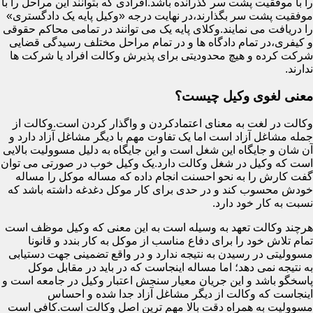
را با موفقیت پشت سر گذرانده باشد.افرادی که بتوانند این مراحل را با
موفقیت پشت سر بگذارند،در نهایت درجه «وکیل پایه یک دادگستری»
را دریافت می نمایند.وکلای پایه یک می توانند در تمامی محاکم حقوقی
و کیفری،در تمام دادگاه ها و در تمام مراحل مختلف رسیدگی قضایی
شرکت کرده و هیچ محدودیتی برای پذیرش وکالت افراد یا شرکت ها
ندارند.
معنی لغوی وکیل چیست؟
وکالت در لغت به معنای اعتمادکردن و واگذار کردن است.وکالت از
جمله مشاغل آزاد است اما یک تفاوت مهم با دیگر مشاغل آزاد دارد و
آن شان و جایگاه این شغل است و این جایگاه به دلیل مسوولیت بالایی
است که وکیل در شغل وکالت دارد.یک وکیل خوب در صورتی می توان
گفت کارش را به نحو احسنت انجام داده که مساله موکل را مساله
خودش محسوب کند و در حدی برای کار موکل دغدغه داشته باشد که
نسبت به کار خود دارد.
هرچند وکالت تعهد به وسیله است به این معنی که وکیل موظف است
تمام تلاش خود را برای دفاع مناسب از موکل به کار بندد و قانونا
مسوولیتی در رسیدن به نتیجه ندارد و در واقع تضمینی جهت دستیابی
به نتیجه نمی دهد؛ اما مساله اینجاست که در باید در مقابل موکل
پاسخگو باشد و این جریان معیار سنجش اعتبار وکیل در جامعه است و
اینجاست که وکالت از دیگر مشاغل آزاد جدا شده و احساس
مسوولیت به همراه دقت بالا مهم ترین اصل وکالت است.کافی است