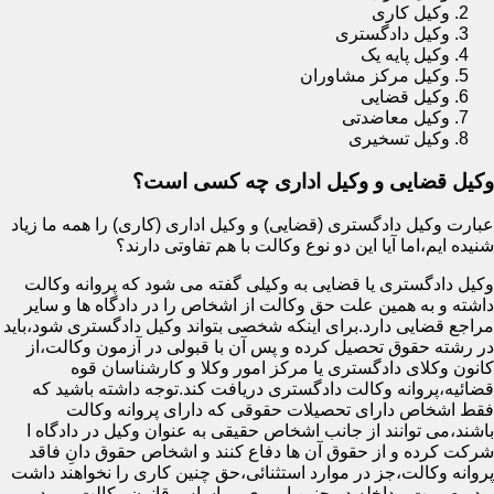
وکیل کاری
وکیل دادگستری
وکیل پایه یک
وکیل مرکز مشاوران
وکیل قضایی
وکیل معاضدتی
وکیل تسخیری
وکیل قضایی و وکیل اداری چه کسی است؟
عبارت وکیل دادگستری (قضایی) و وکیل اداری (کاری) را همه ما زیاد
شنیده ایم،اما آیا این دو نوع وکالت با هم تفاوتی دارند؟
وکیل دادگستری یا قضایی به وکیلی گفته می شود که پروانه وکالت
داشته و به همین علت حق وکالت از اشخاص را در دادگاه ها و سایر
مراجع قضایی دارد.برای اینکه شخصی بتواند وکیل دادگستری شود،باید
در رشته حقوق تحصیل کرده و پس آن با قبولی در آزمون وکالت،از
کانون وکلای دادگستری یا مرکز امور وکلا و کارشناسان قوه
قضائیه،پروانه وکالت دادگستری دریافت کند.توجه داشته باشید که
فقط اشخاص دارای تحصیلات حقوقی که دارای پروانه وکالت
باشند،می توانند از جانب اشخاص حقیقی به عنوان وکیل در دادگاه ا
شرکت کرده و از حقوق آن ها دفاع کنند و اشخاص حقوق دانِ فاقد
پروانه وکالت،جز در موارد استثنائی،حق چنین کاری را نخواهند داشت
و در صورت مداخله در چنین اموری،بر اساس قانون وکالت مورد