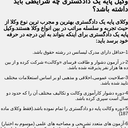
وکیل پایه یک دادگستری چه شرایطی باید
داشته باشد؟
وکلای پایه یک دادگستری بهترین و مجرب ترین نوع وکلا از
حیث تجربه و سلسله مراتب در بین انواع وکلا هستند.وکیل
پایه یک دادگستری برای اینکه بتواند به این درجه در حرفه
خود برسد باید:
1-حداقل دارای مدرک لیسانس در رشته حقوق باشد.
2-در آزمون دشوار و طاقت فرسای «وکالت» شرکت کرده و از بین
ده ها هزار نفر پذیرفته شده باشد.
3-صلاحیت عمومی،اخلاقی و مذهبی او بر اساس استعلامات مختلف
تایید شده باشد.
4-دوره دشوار کارآموزی وکالت و تکالیف مختلف آن را که حدود دو
سال است سپری کرده باشد.
5-دوره وکالت پایه دو دادگستری را تمام نموده باشد.(فقط وکلای ماده
187)
6-آزمون های متعدد تشریحی و مصاحبه های علمی (موسوم به اختبار)