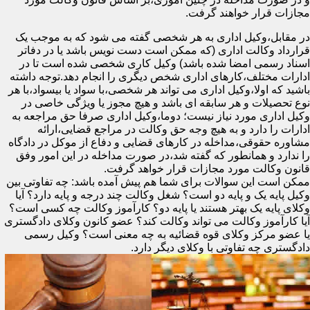
مجازات قرار خواهند گرفت.
در مقابل،وکیل اداری به هر شخصی گفته می شود که به موجب یک
قرارداد وکالت اداری (که ممکن است دست نویس باشد یا در دفاتر
اسناد رسمی امضا شده باشد) وکیل کاری شخصی شده است تا در
ادارات مختلف،کارهای اداری شخص دیگری را انجام دهد.توجه داشته
باشید که اولا،وکیل اداری می تواند هر شخصی،با سواد یا بیسواد،با هر
نوع تحصیلات و هر سابقه ای باشد و هیچ مجوز یا ویژگی خاصی در
وکیل اداری مورد نیاز نیست؛ دوما،وکیل اداری صرفا حق مراجعه به
ادارات را دارد و به هیچ وجه حق وکالت در مراجع قضایی،ارائه
مشاوره حقوقی،مداخله در کارهای قضایی و دفاع از موکل در دادگاه
را ندارد و همانطور که گفته شد،در صورت مداخله در این امور وفق
قانون وکالت مورد مجازات قرار خواهد گرفت.
ممکن است این سوالات برای شما هم پیش آمده باشد: چه تفاوتی بین
وکیل پایه یک و پایه دو است؟ شغل وکالت چند درجه و پایه دارد؟ آیا
وکلای پایه یک بهتر هستند یا پایه دو؟ کارآموز وکالت چه کسی است؟
آیا کارآموز وکالت می تواند وکالت کند؟ عضو کانون وکلای دادگستری
یا عضو مرکز وکلای قوه قضائیه به چه معنی است؟ وکیل رسمی
دادگستری چه تفاوتی با وکلای دیگر دارد.