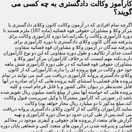
کارآموز وکالت دادگستری به چه کسی می
گویند؟
اگرچه تمام افرادی که در آزمون وکالت کانون وکلای دادگستری یا
مرکز وکلا و مشاوران حقوقی قوه قضائیه (ماده 187) ملزم هستند تا
دوره کارآموزی وکالت را بگذرانند،اما دوره کارآموزی وکالت برای
پذیرفته شدگان کانون وکلای دادگستری با دوره کارآموزی برای
پذیرفته شدگان در آزمون وکلا و مشاوران قوه قضائیه متفاوت
است.جدای از تکالیف و طول دوره متفاوتی که این دو نوع کارآموزان
دارند،نکته مهم اینست که برخلاف کارآموزان مرکز امور وکلا و
مشاوران حقوقی قوه قضائیه که در طی دوره کارآموزی شش ماهه
خود حق وکالت در هیچ پرونده ای را ندارند،کارآموزانی که از کانون
وکلای دادگستری پروانه کارآموزی دریافت می کنند می توانند در تمام
پرونده های قضایی،با استثنای کلیه پرونده هایی که آرای صادره در آنها
قابل تجدیدنظر در دیوان عالی کشور و یا قابل فرجام است و کلیه
پرونده هایی که خواسته آنها بیش از مبلغ پانصد میلیون ریال تقویم شده
باشد (در صورتی که کارآموز مشترکاً با وکیل سرپرست قبول وکالت
کند،مبلغ مذکور تا دو میلیارد ریال مجاز خواهد بود) وکالت
نمایند.کارآموزان وکالتی که از کانون وکلای دادگستری پروانه دریافت
می کنند،پس از طی کردن حدود دو سال دوره کارآموزی و تهیه
گزارش های متعدد از پرونده های حقوقی و کیفری موجود در محاکم
قضایی و پذیرفته شدن در آزمون های متعدد کتبی و شفاهی پایان دوره
(اختبار) می توانند پروانه وکالت پایه یک دریافت کنند.در