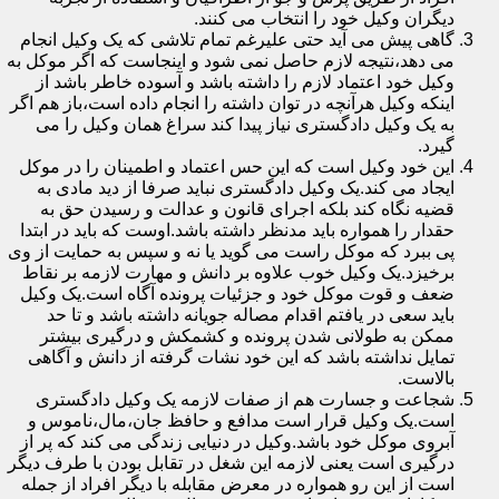
دیگران وکیل خود را انتخاب می کنند.
گاهی پیش می آید حتی علیرغم تمام تلاشی که یک وکیل انجام
می دهد،نتیجه لازم حاصل نمی شود و اینجاست که اگر موکل به
وکیل خود اعتماد لازم را داشته باشد و آسوده خاطر باشد از
اینکه وکیل هرآنچه در توان داشته را انجام داده است،باز هم اگر
به یک وکیل دادگستری نیاز پیدا کند سراغ همان وکیل را می
گیرد.
این خود وکیل است که این حس اعتماد و اطمینان را در موکل
ایجاد می کند.یک وکیل دادگستری نباید صرفا از دید مادی به
قضیه نگاه کند بلکه اجرای قانون و عدالت و رسیدن حق به
حقدار را همواره باید مدنظر داشته باشد.اوست که باید در ابتدا
پی ببرد که موکل راست می گوید یا نه و سپس به حمایت از وی
برخیزد.یک وکیل خوب علاوه بر دانش و مهارت لازمه بر نقاط
ضعف و قوت موکل خود و جزئیات پرونده آگاه است.یک وکیل
باید سعی در یافتم اقدام مصاله جویانه داشته باشد و تا حد
ممکن به طولانی شدن پرونده و کشمکش و درگیری بیشتر
تمایل نداشته باشد که این خود نشات گرفته از دانش و آگاهی
بالاست.
شجاعت و جسارت هم از صفات لازمه یک وکیل دادگستری
است.یک وکیل قرار است مدافع و حافظ جان،مال،ناموس و
آبروی موکل خود باشد.وکیل در دنیایی زندگی می کند که پر از
درگیری است یعنی لازمه این شغل در تقابل بودن با طرف دیگر
است از این رو همواره در معرض مقابله با دیگر افراد از جمله