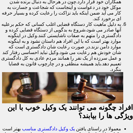
همکاران خود قرار دارد.چون در هرحال به دنبال برنده شدن
موکل خود در دعواست و اینجاست که شجاعت و جسارت به
کار می آید ضمن اینکه باید نزاکت را رعایت کرده و بسیار حرفه
ای برخورد کند.
به دلیل ماهیت کار دستگاه قضایی اغلب کسانی که حکم برعلیه
آنها صادر می شود،شروع به بدگویی از دستگاه قضایی کرده و
دادگستری را متهم به صفات ناشایستی کنند.وکیل در اینگونه
موارد بهتر است که با این افراد هم داستان نشود و به اینگونه
موارد دامن نزند.در صورت رعایت شان دادگستری است که
شان خودش هم رعایت می شود.وکیل نباید احساسی رفتار کند
و عمل سرزده از یک نفر را همانند مردم عادی به کل دادگستری
تعمیم دهد.باید همیشه منطقی و در چارچوب قانون به قضایا
بنگرد.
افراد چگونه می توانند یک وکیل خوب با این
ویژگی ها را بیابند؟
معمولا در راستای یافتن
یک وکیل دادگستری مناسب
بهتر است