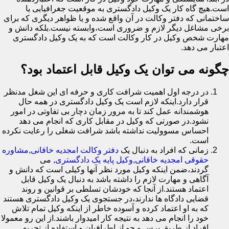
است.هیچ گاه کار یک وکیل دادگستری به موقعیت جغرافیایی یا
ساختمانی که دفتر وکالت در آن واقع شده و یا ظواهر دیگری که برای
برخی مشاغل دیگر لازم و ضروری است،وابسته نیست.بلکه دانش و
مهارت شخص وکیل در کار وکالت است که به یک وکیل دادگستری
اعتبار می دهد.
چگونه می توان یک وکیل قابل اعتماد بود؟
در درجه اول اهمیت شرافت کاری و حرفه ای این شغل مدنظر
قرار دارد.اینکه لازم است یک وکیل دادگستری در همه حال
هوشمندانه عمل کند تا به مرور زمان دچار بی تفاوتی در امور
نشود.در صورتی که وکیل در مقابل کاری که انجام می دهد
احساس مسوولیت نداشته باشد شرافت شغلی را رعایت نکرده
است.
زمانی که افراد به دنبال یک
دفتر وکالت امجدیه خاقانی,مشاوره
حقوقی امجدیه خاقانی,وکیل پایه یک دادگستری,
می
گردند،ضمن اینکه وکیل مورد نظر آنها وکیلی است که دانش و
آگاهی و مهارت لازم را داشته باشد به دنبال یک وکیل قابل
اعتماد هستند.از آنجا که خودشان تسلطی بر قوانین و روند
قضایی دادگاه ها ندارند،در جستجوی یک وکیل دادگستری هستند
که به او اعتماد کرده و آسوده خاطر از اینکه وکیل تمام تلاش
خود را انجام می دهد به نتیجه کار امیدوار باشند.از این رو معمولا
افراد از طریق پرس و جو از اطرافیان و استفاده از تجربه