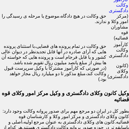
وکالت
دادگستری
(مرکز
حق وکالت در هیچ دادگاه،موضوع یا مرحله ی رسیدگی را
امور وکلا و
ندارند.
مشاوران
قوه
قضائیه)
کارآموز
حق وکالت در تمام پرونده های قضایی،با استثنای پرونده
وکالت
هایی که آرای صادره در آنها قابل تجدیدنظر در دیوان عالی
دادگستری
کشور و یا قابل فرجام است و پرونده هایی که خواسته آن
ها بیش از مبلغ پانصد میلیون ریال تقویم شده باشد.
(کانون
(در صورتی که کارآموز مشترکاً با وکیل سرپرست قبول
وکلای
وکالت کند،مبلغ مذکور تا دو میلیارد ریال مجاز خواهد
دادگستری)
بود.)
وکیل کانون وکلای دادگستری و وکیل مرکز امور وکلای قوه
قضائیه
بطور کل در ایران دو مرجع مهم برای صدور پروانه وکالت وجود دارد:
کانون وکلای دادگستری و مرکز امور وکلا و کارشناسان قوه
قضائیه.کانون های وکلای دادگستری به عنوان مرجع اولیه،اصلی و
باسابقه تر در حوزه صدور پروانه وکالت دادگستری هستند.هر کدام از