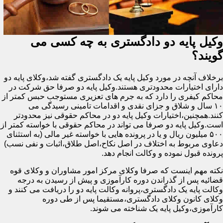
وکیل پایه دو دادگستری به چه کسی می
گویند؟
برخلاف آنچه در مورد وکیل پایه یک دادگستری گفته شد،وکلای پایه دو
دارای اختیارات محدودتری هستند.وکیل پایه دو صرفا حق شرکت در
محاکم کیفری را دارد که به جرم های تعزیری مستوجب حبس کمتر از
۱۰ سال و شلاق و جزای نقدی و اقدامات تامینی رسیدگی می
کنند.همچنین،اختیارات وکیل پایه دو در محاکم حقوقی نیز محدودتر
است.وکیل پایه دو صرفا می تواند در محاکم حقوقی با خواسته کمتر از
۵۰۰ میلیون ریال و یا در پرونده هایی با خواسته غیر مالی (به استثنای
دعاوی مربوط به اختلاف در اصل نکاح،اصل طلاق،اثبات و نفی نسب)
پرونده قبول نموده و وکالت انجام دهد.
نکته مهم اینست که صرفا وکلای مرکز امور مشاوران و وکلای قوه
قضائیه پس از گذراندن دوره کارآموزی و پیش از رسیدن به درجه
وکالت پایه یک دادگستری،پروانه وکالت پایه دو را دریافت می کنند و
وکلای کانون وکلای دادگستری،مستقیما پس از طی دوره
کارآموزی،وکیل پایه یک شناخته می شوند.