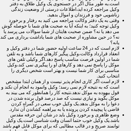
است.به طور مثال اگر در جستجوی یک وکیل طلاق به دفتر
وکیل مراجعه کرده اید،اطلاعات درستی از وضعیت زندگی
زناشویی خود و فرزندان و اموال بدهید.
وقتی به یک دفتر وکالت مراجعه می کنید به رفتار و برخورد
وکیل توجه کنید؛ به اینکه آیا به صحبت های شما با حوصله گوش
می دهد یا نه؟ ضمن صحبت هایتان از شما سوالات می پرسد یا
نه؟ در حین مشاوره از صحبت های شما یاداشت برداری می کند
یانه؟
لازم است که در 24 ساعت اولیه حضور شما در دفتر وکیل و
انعقاد قرارداد وکالت،وکیل پیگیر کارهای شما باشد و به تلفن
شما در اولین فرصت مناسب پاسخ دهد.اگر وکیلی تلفن های
موکل را پاسخ نمی دهد و کارهای او را پیگیری نمی کند،وکیل
مناسبی برای کار شما نیست و بهتر است شخص دیگری را
انتخاب کنید.
لازم است اگر کاری انجام پذیر نیست و از همان ابتدا مشخص
است که به نتیجه لازم نمی رسد؛ وکیل وانمود به انجام آن نکند و
قول بیهوده به موکل ندهد.نتیجه کار را همانطور که می بیند به
موکل بگوید و نیازی نیست که صد درصد قول برنده شدن در
دعوا را به موکل بدهد.یک وکیل خوب سعی در گمراه کردن
قاضی یا پیچیده کردن پرونده یا به بیراهمه کشاندن آن ندارد.
وضع ظاهری و برخورد وکیل باید در شان این حرفه مقدس
باشد.یک وکیل خوب حتما انسان وقت شناسی است.یک وکیل
توانمند صریح و در قالب مطالبی که برای موکل قابل فهم باشد