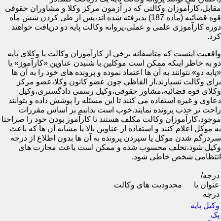
مقابل،کارآموزان وکالتی که در آزمون مرکز وکلا و مشاوران حقوقی
قوه قضائیه (ماده 187) پذیرفته شده اند،پس از طی کردن شش ماه
دوره کارآموزی علمی و عملی،پروانه وکالت پایه دو دریافت خواهند
کرد.
واقعیت اینست که متاسفانه برخی از کارآموزان وکالت یا وکلای پایه
دو به خاطر اینکه ممکن است موکلین با شنیدن عناوین «کارآموز» یا
«پایه دو» نتوانند به آن ها اعتماد نموده و پرونده های خود را به آن ها
برای وکالت نسپارند،از الفاظی چون عضو کانون وکلا،عضو مرکز
وکلای قوه قضائیه،مشاور حقوقی،وکیل رسمی دادگستری،وکیل
دعاوی و غیره استفاده می کنند تا این مسئله را پوشش داده و بتوانند
راحت تر جذب پرونده نمایند.خوب است بدانیم بر اساس مقررات
موجود،کارآموزان وکالت مکلف هستند تا کارآموز بودن خود را صراحتا
به موکل اعلام کنند و استفاده از عناوین بالا یا مشابه آن ها که باعث
سردرگم شدن موکل یا سپردن پرونده به آن ها بدون اطلاع از درجه
وکیل شود،تخلف محسوب شده و ممکن است باعث مجازت های
انتظامی شخص خاطی شود.
درجه/
عنوان یا
محدودیت های وکالت
درجه
وکیل پایه
یک