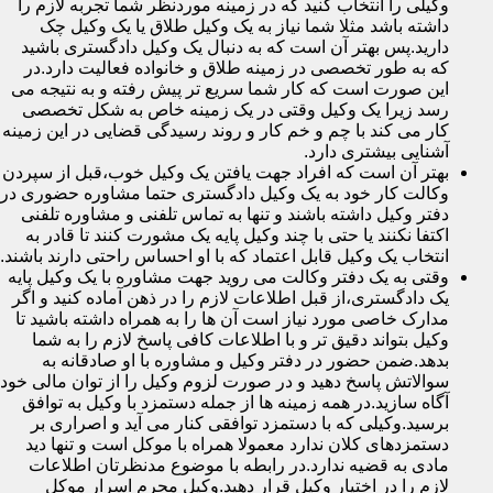
وکیلی را انتخاب کنید که در زمینه موردنظر شما تجربه لازم را
داشته باشد مثلا شما نیاز به یک وکیل طلاق یا یک وکیل چک
دارید.پس بهتر آن است که به دنبال یک وکیل دادگستری باشید
که به طور تخصصی در زمینه طلاق و خانواده فعالیت دارد.در
این صورت است که کار شما سریع تر پیش رفته و به نتیجه می
رسد زیرا یک وکیل وقتی در یک زمینه خاص به شکل تخصصی
کار می کند با چم و خم کار و روند رسیدگی قضایی در این زمینه
آشنایی بیشتری دارد.
بهتر آن است که افراد جهت یافتن یک وکیل خوب،قبل از سپردن
وکالت کار خود به یک وکیل دادگستری حتما مشاوره حضوری در
دفتر وکیل داشته باشند و تنها به تماس تلفنی و مشاوره تلفنی
اکتفا نکنند یا حتی با چند وکیل پایه یک مشورت کنند تا قادر به
انتخاب یک وکیل قابل اعتماد که با او احساس راحتی دارند باشند.
وقتی به یک دفتر وکالت می روید جهت مشاوره با یک وکیل پایه
یک دادگستری،از قبل اطلاعات لازم را در ذهن آماده کنید و اگر
مدارک خاصی مورد نیاز است آن ها را به همراه داشته باشید تا
وکیل بتواند دقیق تر و با اطلاعات کافی پاسخ لازم را به شما
بدهد.ضمن حضور در دفتر وکیل و مشاوره با او صادقانه به
سوالاتش پاسخ دهید و در صورت لزوم وکیل را از توان مالی خود
آگاه سازید.در همه زمینه ها از جمله دستمزد با وکیل به توافق
برسید.وکیلی که با دستمزد توافقی کنار می آید و اصراری بر
دستمزدهای کلان ندارد معمولا همراه با موکل است و تنها دید
مادی به قضیه ندارد.در رابطه با موضوع مدنظرتان اطلاعات
لازم را در اختیار وکیل قرار دهید.وکیل محرم اسرار موکل