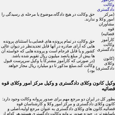
وکالت
دادگستری
(مرکز
حق وکالت در هیچ دادگاه،موضوع یا مرحله ی رسیدگی را
امور وکلا و
ندارند.
مشاوران
قوه
قضائیه)
کارآموز
حق وکالت در تمام پرونده های قضایی،با استثنای پرونده
وکالت
هایی که آرای صادره در آنها قابل تجدیدنظر در دیوان عالی
دادگستری
کشور و یا قابل فرجام است و پرونده هایی که خواسته آن
ها بیش از مبلغ پانصد میلیون ریال تقویم شده باشد.
(کانون
(در صورتی که کارآموز مشترکاً با وکیل سرپرست قبول
وکلای
وکالت کند،مبلغ مذکور تا دو میلیارد ریال مجاز خواهد
دادگستری)
بود.)
وکیل کانون وکلای دادگستری و وکیل مرکز امور وکلای قوه
قضائیه
بطور کل در ایران دو مرجع مهم برای صدور پروانه وکالت وجود دارد:
کانون وکلای دادگستری و مرکز امور وکلا و کارشناسان قوه
قضائیه.کانون های وکلای دادگستری به عنوان مرجع اولیه،اصلی و
باسابقه تر در حوزه صدور پروانه وکالت دادگستری هستند.هر کدام از