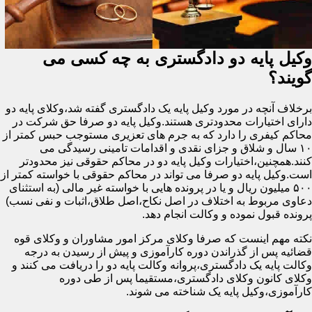
وکیل پایه دو دادگستری به چه کسی می
گویند؟
برخلاف آنچه در مورد وکیل پایه یک دادگستری گفته شد،وکلای پایه دو
دارای اختیارات محدودتری هستند.وکیل پایه دو صرفا حق شرکت در
محاکم کیفری را دارد که به جرم های تعزیری مستوجب حبس کمتر از
۱۰ سال و شلاق و جزای نقدی و اقدامات تامینی رسیدگی می
کنند.همچنین،اختیارات وکیل پایه دو در محاکم حقوقی نیز محدودتر
است.وکیل پایه دو صرفا می تواند در محاکم حقوقی با خواسته کمتر از
۵۰۰ میلیون ریال و یا در پرونده هایی با خواسته غیر مالی (به استثنای
دعاوی مربوط به اختلاف در اصل نکاح،اصل طلاق،اثبات و نفی نسب)
پرونده قبول نموده و وکالت انجام دهد.
نکته مهم اینست که صرفا وکلای مرکز امور مشاوران و وکلای قوه
قضائیه پس از گذراندن دوره کارآموزی و پیش از رسیدن به درجه
وکالت پایه یک دادگستری،پروانه وکالت پایه دو را دریافت می کنند و
وکلای کانون وکلای دادگستری،مستقیما پس از طی دوره
کارآموزی،وکیل پایه یک شناخته می شوند.