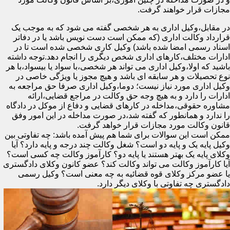
مجازات قرار خواهند گرفت.
در مقابل،وکیل اداری به هر شخصی گفته می شود که به موجب یک
قرارداد وکالت اداری (که ممکن است دست نویس باشد یا در دفاتر
اسناد رسمی امضا شده باشد) وکیل کاری شخصی شده است تا در
ادارات مختلف،کارهای اداری شخص دیگری را انجام دهد.توجه داشته
باشید که اولا،وکیل اداری می تواند هر شخصی،با سواد یا بیسواد،با هر
نوع تحصیلات و هر سابقه ای باشد و هیچ مجوز یا ویژگی خاصی در
وکیل اداری مورد نیاز نیست؛ دوما،وکیل اداری صرفا حق مراجعه به
ادارات را دارد و به هیچ وجه حق وکالت در مراجع قضایی،ارائه
مشاوره حقوقی،مداخله در کارهای قضایی و دفاع از موکل در دادگاه
را ندارد و همانطور که گفته شد،در صورت مداخله در این امور وفق
قانون وکالت مورد مجازات قرار خواهد گرفت.
ممکن است این سوالات برای شما هم پیش آمده باشد: چه تفاوتی بین
وکیل پایه یک و پایه دو است؟ شغل وکالت چند درجه و پایه دارد؟ آیا
وکلای پایه یک بهتر هستند یا پایه دو؟ کارآموز وکالت چه کسی است؟
آیا کارآموز وکالت می تواند وکالت کند؟ عضو کانون وکلای دادگستری
یا عضو مرکز وکلای قوه قضائیه به چه معنی است؟ وکیل رسمی
دادگستری چه تفاوتی با وکلای دیگر دارد.