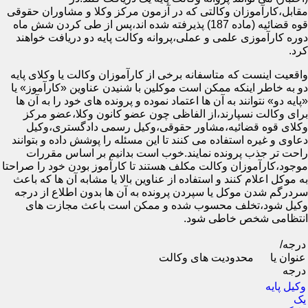
مقابل،کارآموزان وکالتی که در آزمون مرکز وکلا و مشاوران حقوقی
قوه قضائیه (ماده 187) پذیرفته شده اند،پس از طی کردن شش ماه
دوره کارآموزی علمی و عملی،پروانه وکالت پایه دو دریافت خواهند
کرد.
واقعیت اینست که متاسفانه برخی از کارآموزان وکالت یا وکلای پایه
دو به خاطر اینکه ممکن است موکلین با شنیدن عناوین «کارآموز» یا
«پایه دو» نتوانند به آن ها اعتماد نموده و پرونده های خود را به آن ها
برای وکالت نسپارند،از الفاظی چون عضو کانون وکلا،عضو مرکز
وکلای قوه قضائیه،مشاور حقوقی،وکیل رسمی دادگستری،وکیل
دعاوی و غیره استفاده می کنند تا این مسئله را پوشش داده و بتوانند
راحت تر جذب پرونده نمایند.خوب است بدانیم بر اساس مقررات
موجود،کارآموزان وکالت مکلف هستند تا کارآموز بودن خود را صراحتا
به موکل اعلام کنند و استفاده از عناوین بالا یا مشابه آن ها که باعث
سردرگم شدن موکل یا سپردن پرونده به آن ها بدون اطلاع از درجه
وکیل شود،تخلف محسوب شده و ممکن است باعث مجازت های
انتظامی شخص خاطی شود.
درجه/
عنوان یا
محدودیت های وکالت
درجه
وکیل پایه
یک