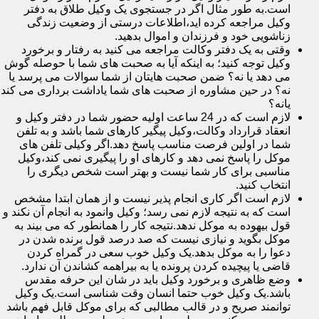
است.به طور مثال اگر در جستجوی یک وکیل طلاق به دفتر
وکیل مراجعه کرده اید،اطلاعات درستی از وضعیت زندگی
زناشویی خود و فرزندان و اموال بدهید.
وقتی به یک دفتر وکالت مراجعه می کنید به رفتار و برخورد
وکیل توجه کنید؛ به اینکه آیا به صحبت های شما با حوصله گوش
می دهد یا نه؟ ضمن صحبت هایتان از شما سوالات می پرسد یا
نه؟ در حین مشاوره از صحبت های شما یاداشت برداری می کند
یانه؟
لازم است که در 24 ساعت اولیه حضور شما در دفتر وکیل و
انعقاد قرارداد وکالت،وکیل پیگیر کارهای شما باشد و به تلفن
شما در اولین فرصت مناسب پاسخ دهد.اگر وکیلی تلفن های
موکل را پاسخ نمی دهد و کارهای او را پیگیری نمی کند،وکیل
مناسبی برای کار شما نیست و بهتر است شخص دیگری را
انتخاب کنید.
لازم است اگر کاری انجام پذیر نیست و از همان ابتدا مشخص
است که به نتیجه لازم نمی رسد؛ وکیل وانمود به انجام آن نکند و
قول بیهوده به موکل ندهد.نتیجه کار را همانطور که می بیند به
موکل بگوید و نیازی نیست که صد درصد قول برنده شدن در
دعوا را به موکل بدهد.یک وکیل خوب سعی در گمراه کردن
قاضی یا پیچیده کردن پرونده یا به بیراهمه کشاندن آن ندارد.
وضع ظاهری و برخورد وکیل باید در شان این حرفه مقدس
باشد.یک وکیل خوب حتما انسان وقت شناسی است.یک وکیل
توانمند صریح و در قالب مطالبی که برای موکل قابل فهم باشد