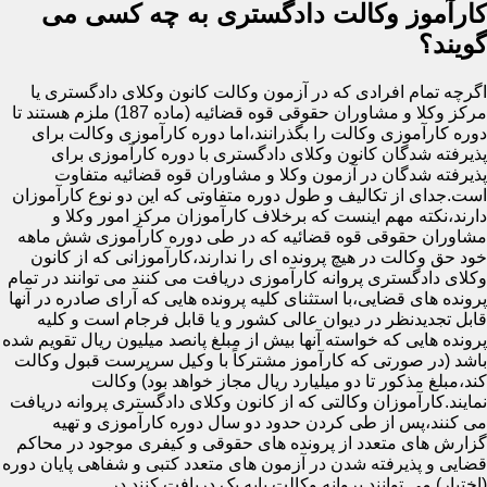
کارآموز وکالت دادگستری به چه کسی می
گویند؟
اگرچه تمام افرادی که در آزمون وکالت کانون وکلای دادگستری یا
مرکز وکلا و مشاوران حقوقی قوه قضائیه (ماده 187) ملزم هستند تا
دوره کارآموزی وکالت را بگذرانند،اما دوره کارآموزی وکالت برای
پذیرفته شدگان کانون وکلای دادگستری با دوره کارآموزی برای
پذیرفته شدگان در آزمون وکلا و مشاوران قوه قضائیه متفاوت
است.جدای از تکالیف و طول دوره متفاوتی که این دو نوع کارآموزان
دارند،نکته مهم اینست که برخلاف کارآموزان مرکز امور وکلا و
مشاوران حقوقی قوه قضائیه که در طی دوره کارآموزی شش ماهه
خود حق وکالت در هیچ پرونده ای را ندارند،کارآموزانی که از کانون
وکلای دادگستری پروانه کارآموزی دریافت می کنند می توانند در تمام
پرونده های قضایی،با استثنای کلیه پرونده هایی که آرای صادره در آنها
قابل تجدیدنظر در دیوان عالی کشور و یا قابل فرجام است و کلیه
پرونده هایی که خواسته آنها بیش از مبلغ پانصد میلیون ریال تقویم شده
باشد (در صورتی که کارآموز مشترکاً با وکیل سرپرست قبول وکالت
کند،مبلغ مذکور تا دو میلیارد ریال مجاز خواهد بود) وکالت
نمایند.کارآموزان وکالتی که از کانون وکلای دادگستری پروانه دریافت
می کنند،پس از طی کردن حدود دو سال دوره کارآموزی و تهیه
گزارش های متعدد از پرونده های حقوقی و کیفری موجود در محاکم
قضایی و پذیرفته شدن در آزمون های متعدد کتبی و شفاهی پایان دوره
(اختبار) می توانند پروانه وکالت پایه یک دریافت کنند.در