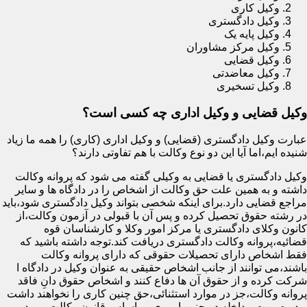
وکیل کاری
وکیل دادگستری
وکیل پایه یک
وکیل مرکز مشاوران
وکیل قضایی
وکیل معاضدتی
وکیل تسخیری
وکیل قضایی و وکیل اداری چه کسی است؟
عبارت وکیل دادگستری (قضایی) و وکیل اداری (کاری) را همه ما زیاد
شنیده ایم،اما آیا این دو نوع وکالت با هم تفاوتی دارند؟
وکیل دادگستری یا قضایی به وکیلی گفته می شود که پروانه وکالت
داشته و به همین علت حق وکالت از اشخاص را در دادگاه ها و سایر
مراجع قضایی دارد.برای اینکه شخصی بتواند وکیل دادگستری شود،باید
در رشته حقوق تحصیل کرده و پس آن با قبولی در آزمون وکالت،از
کانون وکلای دادگستری یا مرکز امور وکلا و کارشناسان قوه
قضائیه،پروانه وکالت دادگستری دریافت کند.توجه داشته باشید که
فقط اشخاص دارای تحصیلات حقوقی که دارای پروانه وکالت
باشند،می توانند از جانب اشخاص حقیقی به عنوان وکیل در دادگاه ا
شرکت کرده و از حقوق آن ها دفاع کنند و اشخاص حقوق دانِ فاقد
پروانه وکالت،جز در موارد استثنائی،حق چنین کاری را نخواهند داشت
و در صورت مداخله در چنین اموری،بر اساس قانون وکالت مورد