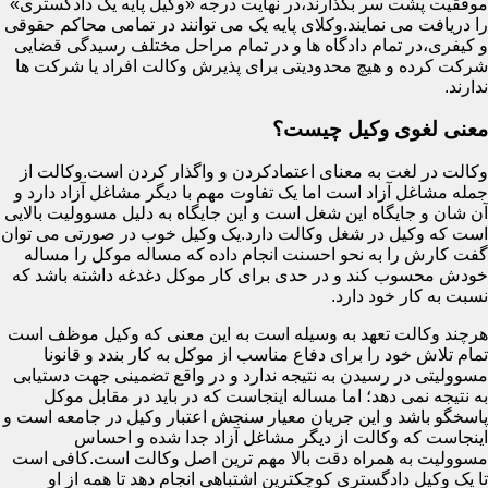
موفقیت پشت سر بگذارند،در نهایت درجه «وکیل پایه یک دادگستری»
را دریافت می نمایند.وکلای پایه یک می توانند در تمامی محاکم حقوقی
و کیفری،در تمام دادگاه ها و در تمام مراحل مختلف رسیدگی قضایی
شرکت کرده و هیچ محدودیتی برای پذیرش وکالت افراد یا شرکت ها
ندارند.
معنی لغوی وکیل چیست؟
وکالت در لغت به معنای اعتمادکردن و واگذار کردن است.وکالت از
جمله مشاغل آزاد است اما یک تفاوت مهم با دیگر مشاغل آزاد دارد و
آن شان و جایگاه این شغل است و این جایگاه به دلیل مسوولیت بالایی
است که وکیل در شغل وکالت دارد.یک وکیل خوب در صورتی می توان
گفت کارش را به نحو احسنت انجام داده که مساله موکل را مساله
خودش محسوب کند و در حدی برای کار موکل دغدغه داشته باشد که
نسبت به کار خود دارد.
هرچند وکالت تعهد به وسیله است به این معنی که وکیل موظف است
تمام تلاش خود را برای دفاع مناسب از موکل به کار بندد و قانونا
مسوولیتی در رسیدن به نتیجه ندارد و در واقع تضمینی جهت دستیابی
به نتیجه نمی دهد؛ اما مساله اینجاست که در باید در مقابل موکل
پاسخگو باشد و این جریان معیار سنجش اعتبار وکیل در جامعه است و
اینجاست که وکالت از دیگر مشاغل آزاد جدا شده و احساس
مسوولیت به همراه دقت بالا مهم ترین اصل وکالت است.کافی است
تا یک وکیل دادگستری کوچکترین اشتباهی انجام دهد تا همه از او