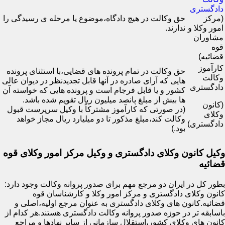
دادگستری
(مرکز
حق وکالت در هیچ دادگاه،موضوع یا مرحله ی رسیدگی را
امور وکلا و
ندارند.
مشاوران
قوه
قضائیه)
کارآموز
حق وکالت در تمام پرونده های قضایی،با استثنای پرونده
وکالت
هایی که آرای صادره در آنها قابل تجدیدنظر در دیوان عالی
دادگستری
کشور و یا قابل فرجام است و پرونده هایی که خواسته آن
ها بیش از مبلغ پانصد میلیون ریال تقویم شده باشد.
(کانون
(در صورتی که کارآموز مشترکاً با وکیل سرپرست قبول
وکلای
وکالت کند،مبلغ مذکور تا دو میلیارد ریال مجاز خواهد
دادگستری)
بود.)
وکیل کانون وکلای دادگستری و وکیل مرکز امور وکلای قوه
قضائیه
بطور کل در ایران دو مرجع مهم برای صدور پروانه وکالت وجود دارد:
کانون وکلای دادگستری و مرکز امور وکلا و کارشناسان قوه
قضائیه.کانون های وکلای دادگستری به عنوان مرجع اولیه،اصلی و
باسابقه تر در حوزه صدور پروانه وکالت دادگستری هستند.هر کدام از
کانون های وکلای کشور،استقلال سازمانی از سایر نهادها و مراجع