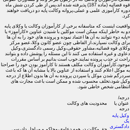
قوه قضائیه (ماده 187) پذیرفته شده اند،پس از طی کردن شش ماه
دوره کارآموزی علمی و عملی،پروانه وکالت پایه دو دریافت خواهند
کرد.
واقعیت اینست که متاسفانه برخی از کارآموزان وکالت یا وکلای پایه
دو به خاطر اینکه ممکن است موکلین با شنیدن عناوین «کارآموز» یا
«پایه دو» نتوانند به آن ها اعتماد نموده و پرونده های خود را به آن ها
برای وکالت نسپارند،از الفاظی چون عضو کانون وکلا،عضو مرکز
وکلای قوه قضائیه،مشاور حقوقی،وکیل رسمی دادگستری،وکیل
دعاوی و غیره استفاده می کنند تا این مسئله را پوشش داده و بتوانند
راحت تر جذب پرونده نمایند.خوب است بدانیم بر اساس مقررات
موجود،کارآموزان وکالت مکلف هستند تا کارآموز بودن خود را صراحتا
به موکل اعلام کنند و استفاده از عناوین بالا یا مشابه آن ها که باعث
سردرگم شدن موکل یا سپردن پرونده به آن ها بدون اطلاع از درجه
وکیل شود،تخلف محسوب شده و ممکن است باعث مجازت های
انتظامی شخص خاطی شود.
درجه/
عنوان یا
محدودیت های وکالت
درجه
وکیل پایه
یک
دادگستری
حق وکالت در همه دعاوی،محاکم و مراحل دادرسی