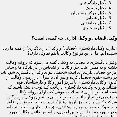
وکیل دادگستری
وکیل پایه یک
وکیل مرکز مشاوران
وکیل قضایی
وکیل معاضدتی
وکیل تسخیری
وکیل قضایی و وکیل اداری چه کسی است؟
عبارت وکیل دادگستری (قضایی) و وکیل اداری (کاری) را همه ما زیاد
شنیده ایم،اما آیا این دو نوع وکالت با هم تفاوتی دارند؟
وکیل دادگستری یا قضایی به وکیلی گفته می شود که پروانه وکالت
داشته و به همین علت حق وکالت از اشخاص را در دادگاه ها و سایر
مراجع قضایی دارد.برای اینکه شخصی بتواند وکیل دادگستری شود،باید
در رشته حقوق تحصیل کرده و پس آن با قبولی در آزمون وکالت،از
کانون وکلای دادگستری یا مرکز امور وکلا و کارشناسان قوه
قضائیه،پروانه وکالت دادگستری دریافت کند.توجه داشته باشید که
فقط اشخاص دارای تحصیلات حقوقی که دارای پروانه وکالت
باشند،می توانند از جانب اشخاص حقیقی به عنوان وکیل در دادگاه ا
شرکت کرده و از حقوق آن ها دفاع کنند و اشخاص حقوق دانِ فاقد
پروانه وکالت،جز در موارد استثنائی،حق چنین کاری را نخواهند داشت
و در صورت مداخله در چنین اموری،بر اساس قانون وکالت مورد
مجازات قرار خواهند گرفت.