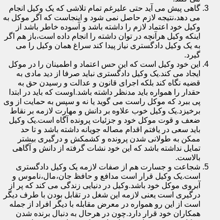
گاهی پیش می آید حتی علیرغم تمام تلاشی که یک وکیل انجام
می دهد،نتیجه لازم حاصل نمی شود و اینجاست که اگر موکل به
وکیل خود اعتماد لازم را داشته باشد و آسوده خاطر باشد از
اینکه وکیل هرآنچه در توان داشته را انجام داده است،باز هم اگر
به یک وکیل دادگستری نیاز پیدا کند سراغ همان وکیل را می
گیرد.
این خود وکیل است که این حس اعتماد و اطمینان را در موکل
ایجاد می کند.یک وکیل دادگستری نباید صرفا از دید مادی به
قضیه نگاه کند بلکه اجرای قانون و عدالت و رسیدن حق به
حقدار را همواره باید مدنظر داشته باشد.اوست که باید در ابتدا
پی ببرد که موکل راست می گوید یا نه و سپس به حمایت از وی
برخیزد.یک وکیل خوب علاوه بر دانش و مهارت لازمه بر نقاط
ضعف و قوت موکل خود و جزئیات پرونده آگاه است.یک وکیل
باید سعی در یافتم اقدام مصاله جویانه داشته باشد و تا حد
ممکن به طولانی شدن پرونده و کشمکش و درگیری بیشتر
تمایل نداشته باشد که این خود نشات گرفته از دانش و آگاهی
بالاست.
شجاعت و جسارت هم از صفات لازمه یک وکیل دادگستری
است.یک وکیل قرار است مدافع و حافظ جان،مال،ناموس و
آبروی موکل خود باشد.وکیل در دنیایی زندگی می کند که پر از
درگیری است یعنی لازمه این شغل در تقابل بودن با طرف دیگر
است از این رو همواره در معرض مقابله با دیگر افراد از جمله
همکاران خود قرار دارد.چون در هرحال به دنبال برنده شدن