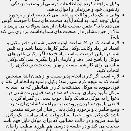
وکیل مراجعه کرده اید،اطلاعات درستی از وضعیت زندگی
زناشویی خود و فرزندان و اموال بدهید.
وقتی به یک دفتر وکالت مراجعه می کنید به رفتار و برخورد
وکیل توجه کنید؛ به اینکه آیا به صحبت های شما با حوصله گوش
می دهد یا نه؟ ضمن صحبت هایتان از شما سوالات می پرسد یا
نه؟ در حین مشاوره از صحبت های شما یاداشت برداری می کند
یانه؟
لازم است که در 24 ساعت اولیه حضور شما در دفتر وکیل و
انعقاد قرارداد وکالت،وکیل پیگیر کارهای شما باشد و به تلفن
شما در اولین فرصت مناسب پاسخ دهد.اگر وکیلی تلفن های
موکل را پاسخ نمی دهد و کارهای او را پیگیری نمی کند،وکیل
مناسبی برای کار شما نیست و بهتر است شخص دیگری را
انتخاب کنید.
لازم است اگر کاری انجام پذیر نیست و از همان ابتدا مشخص
است که به نتیجه لازم نمی رسد؛ وکیل وانمود به انجام آن نکند و
قول بیهوده به موکل ندهد.نتیجه کار را همانطور که می بیند به
موکل بگوید و نیازی نیست که صد درصد قول برنده شدن در
دعوا را به موکل بدهد.یک وکیل خوب سعی در گمراه کردن
قاضی یا پیچیده کردن پرونده یا به بیراهمه کشاندن آن ندارد.
وضع ظاهری و برخورد وکیل باید در شان این حرفه مقدس
باشد.یک وکیل خوب حتما انسان وقت شناسی است.یک وکیل
توانمند صریح و در قالب مطالبی که برای موکل قابل فهم باشد
صحبت می کند و در جلسه دادرسی هم طوری مطلب را بیان