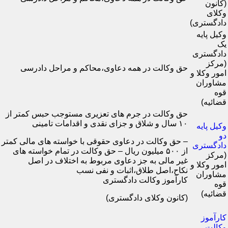
(کانون
وکلای
دادگستری)
وکیل پایه
یک
دادگستری
(مرکز
حق وکالت در همه دعاوی،محاکم و مراحل دادرسی
امور وکلا و
مشاوران
قوه
قضائیه)
حق وکالت در جرم های تعزیری مستوجب حبس کمتر از
۱۰ سال و شلاق و جزای نقدی و اقدامات تامینی
وکیل پایه
دو
– حق وکالت در دعاوی حقوقی با خواسته های مالی کمتر
دادگستری
از ۵۰۰ میلیون ریال – حق وکالت در تمام خواسته های
(مرکز
غیر مالی به جز دعاوی مربوط به اختلاف در اصل
امور وکلا و
نکاح،اصل طلاق،اثبات و نفی نسب
مشاوران
کارآموز وکالت دادگستری
قوه
قضائیه)
(کانون وکلای دادگستری)
کارآموز
وکالت