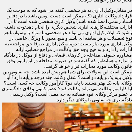
در مقابل،وکیل اداری به هر شخصی گفته می شود که به موجب یک
قرارداد وکالت اداری (که ممکن است دست نویس باشد یا در دفاتر
اسناد رسمی امضا شده باشد) وکیل کاری شخصی شده است تا در
ادارات مختلف،کارهای اداری شخص دیگری را انجام دهد.توجه داشته
باشید که اولا،وکیل اداری می تواند هر شخصی،با سواد یا بیسواد،با هر
نوع تحصیلات و هر سابقه ای باشد و هیچ مجوز یا ویژگی خاصی در
وکیل اداری مورد نیاز نیست؛ دوما،وکیل اداری صرفا حق مراجعه به
ادارات را دارد و به هیچ وجه حق وکالت در مراجع قضایی،ارائه
مشاوره حقوقی،مداخله در کارهای قضایی و دفاع از موکل در دادگاه
را ندارد و همانطور که گفته شد،در صورت مداخله در این امور وفق
قانون وکالت مورد مجازات قرار خواهد گرفت.
ممکن است این سوالات برای شما هم پیش آمده باشد: چه تفاوتی بین
وکیل پایه یک و پایه دو است؟ شغل وکالت چند درجه و پایه دارد؟ آیا
وکلای پایه یک بهتر هستند یا پایه دو؟ کارآموز وکالت چه کسی است؟
آیا کارآموز وکالت می تواند وکالت کند؟ عضو کانون وکلای دادگستری
یا عضو مرکز وکلای قوه قضائیه به چه معنی است؟ وکیل رسمی
دادگستری چه تفاوتی با وکلای دیگر دارد.