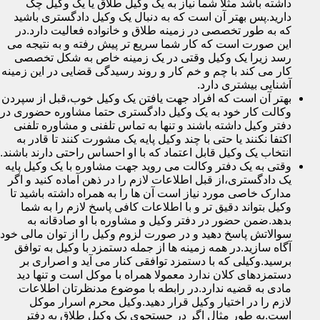
داشته باشد مثلا شما نیاز به یک وکیل طلاق یا یک وکیل چک
دارید.پس بهتر آن است که به دنبال یک وکیل دادگستری باشید
که به طور تخصصی در زمینه طلاق و خانواده فعالیت دارد.در
این صورت است که کار شما سریع تر پیش رفته و به نتیجه می
رسد زیرا یک وکیل وقتی در یک زمینه خاص به شکل تخصصی
کار می کند با چم و خم کار و روند رسیدگی قضایی در این زمینه
آشنایی بیشتری دارد.
بهتر آن است که افراد جهت یافتن یک وکیل خوب،قبل از سپردن
وکالت کار خود به یک وکیل دادگستری حتما مشاوره حضوری در
دفتر وکیل داشته باشند و تنها به تماس تلفنی و مشاوره تلفنی
اکتفا نکنند یا حتی با چند وکیل پایه یک مشورت کنند تا قادر به
انتخاب یک وکیل قابل اعتماد که با او احساس راحتی دارند باشند.
وقتی به یک دفتر وکالت می روید جهت مشاوره با یک وکیل پایه
یک دادگستری،از قبل اطلاعات لازم را در ذهن آماده کنید و اگر
مدارک خاصی مورد نیاز است آن ها را به همراه داشته باشید تا
وکیل بتواند دقیق تر و با اطلاعات کافی پاسخ لازم را به شما
بدهد.ضمن حضور در دفتر وکیل و مشاوره با او صادقانه به
سوالاتش پاسخ دهید و در صورت لزوم وکیل را از توان مالی خود
آگاه سازید.در همه زمینه ها از جمله دستمزد با وکیل به توافق
برسید.وکیلی که با دستمزد توافقی کنار می آید و اصراری بر
دستمزدهای کلان ندارد معمولا همراه با موکل است و تنها دید
مادی به قضیه ندارد.در رابطه با موضوع مدنظرتان اطلاعات
لازم را در اختیار وکیل قرار دهید.وکیل محرم اسرار موکل
است.به طور مثال اگر در جستجوی یک وکیل طلاق به دفتر