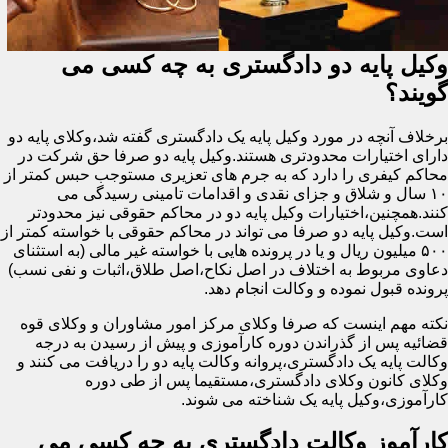
وکیل پایه دو دادگستری به چه کسی می
گویند؟
برخلاف آنچه در مورد وکیل پایه یک دادگستری گفته شد،وکلای پایه دو
دارای اختیارات محدودتری هستند.وکیل پایه دو صرفا حق شرکت در
محاکم کیفری را دارد که به جرم های تعزیری مستوجب حبس کمتر از
۱۰ سال و شلاق و جزای نقدی و اقدامات تامینی رسیدگی می
کنند.همچنین،اختیارات وکیل پایه دو در محاکم حقوقی نیز محدودتر
است.وکیل پایه دو صرفا می تواند در محاکم حقوقی با خواسته کمتر از
۵۰۰ میلیون ریال و یا در پرونده هایی با خواسته غیر مالی (به استثنای
دعاوی مربوط به اختلاف در اصل نکاح،اصل طلاق،اثبات و نفی نسب)
پرونده قبول نموده و وکالت انجام دهد.
نکته مهم اینست که صرفا وکلای مرکز امور مشاوران و وکلای قوه
قضائیه پس از گذراندن دوره کارآموزی و پیش از رسیدن به درجه
وکالت پایه یک دادگستری،پروانه وکالت پایه دو را دریافت می کنند و
وکلای کانون وکلای دادگستری،مستقیما پس از طی دوره
کارآموزی،وکیل پایه یک شناخته می شوند.
کارآموز وکالت دادگستری به چه کسی می