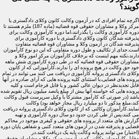
گویند؟
اگرچه تمام افرادی که در آزمون وکالت کانون وکلای دادگستری یا
مرکز وکلا و مشاوران حقوقی قوه قضائیه (ماده 187) ملزم هستند تا
دوره کارآموزی وکالت را بگذرانند،اما دوره کارآموزی وکالت برای
پذیرفته شدگان کانون وکلای دادگستری با دوره کارآموزی برای
پذیرفته شدگان در آزمون وکلا و مشاوران قوه قضائیه متفاوت
است.جدای از تکالیف و طول دوره متفاوتی که این دو نوع کارآموزان
دارند،نکته مهم اینست که برخلاف کارآموزان مرکز امور وکلا و
مشاوران حقوقی قوه قضائیه که در طی دوره کارآموزی شش ماهه
خود حق وکالت در هیچ پرونده ای را ندارند،کارآموزانی که از کانون
وکلای دادگستری پروانه کارآموزی دریافت می کنند می توانند در تمام
پرونده های قضایی،با استثنای کلیه پرونده هایی که آرای صادره در آنها
قابل تجدیدنظر در دیوان عالی کشور و یا قابل فرجام است و کلیه
پرونده هایی که خواسته آنها بیش از مبلغ پانصد میلیون ریال تقویم شده
باشد (در صورتی که کارآموز مشترکاً با وکیل سرپرست قبول وکالت
کند،مبلغ مذکور تا دو میلیارد ریال مجاز خواهد بود) وکالت
نمایند.کارآموزان وکالتی که از کانون وکلای دادگستری پروانه دریافت
می کنند،پس از طی کردن حدود دو سال دوره کارآموزی و تهیه
گزارش های متعدد از پرونده های حقوقی و کیفری موجود در محاکم
قضایی و پذیرفته شدن در آزمون های متعدد کتبی و شفاهی پایان دوره
(اختبار) می توانند پروانه وکالت پایه یک دریافت کنند.در
مقابل،کارآموزان وکالتی که در آزمون مرکز وکلا و مشاوران حقوقی