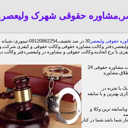
ر,مشاوره حقوقی شهرک ولیعصر,وک
وره حقوقی ولیعصر
30 در صد تخفیف,09120862254-تیموری-,شبانه روزی وکلا مجرب,دفتر وکالت محدوده ولیعصر,
لیعصر,دفتر وکالت,مشاوره حقوقی,وکالت حقوقی و کیفری شرکت,وک
ری با نرخ اتحادیه,وکالت حقوقی و مشاوره در ولیعصر,دفتر وکالت د
وکیل آنلاین در تمامی زمینه های حقوقی،خانوادگی،چک،ملک دفتر وکالت.مشاوره حقوقی 24
طلاق.مشاوره
ا همکاری بیش از 1200 وکیل پایه یک با تجربه در
و با همکاری بهترین و با سابقه
اسابقه ترین وکلا و
صه
ر شما باشد.شما در کنار