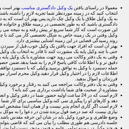
معمولا در راستای یافتن
یک وکیل دادگستری مناسب
بهتر است وک
انتخاب کنید که در زمینه موردنظر شما تجربه لازم را داشته باشد م
به یک وکیل طلاق یا یک وکیل چک دارید.پس بهتر آن است که به د
دادگستری باشید که به طور تخصصی در زمینه طلاق و خانواده فع
این صورت است که کار شما سریع تر پیش رفته و به نتیجه می ر
وکیل وقتی در یک زمینه خاص به شکل تخصصی کار می کند با چم
روند رسیدگی قضایی در این زمینه آشنایی بیشتری دارد.
بهتر آن است که افراد جهت یافتن یک وکیل خوب،قبل از سپردن وک
حتی با چند وکیل پایه یک مشورت کنند تا قادر به انتخاب یک وکیل 
وقتی به یک دفتر وکالت می روید جهت مشاوره با یک وکیل پایه یک 
دقیق تر و با اطلاعات کافی پاسخ لازم را به شما بدهد.ضمن حضور 
جمله دستمزد با وکیل به توافق برسید.وکیلی که با دستمزد توافقی
اطلاعات لازم را در اختیار وکیل قرار دهید.وکیل محرم اسرار 
فرزندان و اموال بدهید.
وقتی به یک دفتر وکالت مراجعه می کنید به رفتار و برخورد وکی
مشاوره از صحبت های شما یاداشت برداری می کند یانه؟
لازم است که در 24 ساعت اولیه حضور شما در دفت
دهد و کارهای او را پیگیری نمی کند،وکیل مناسبی برای کار شما
لازم است اگر کاری انجام پذیر نیست و از همان ابتدا مشخص است ک
نیازی نیست که صد درصد قول برنده شدن در دعوا را به موکل بده
وضع ظاهری و برخورد وکیل باید در شان این حرفه مقدس باشد.
جلسه دادرسی هم طوری مطلب را بیان می کند که قاضی بتواند 
هرچند وکیل در زمینه تمامی علوم و فنون متبحر نیست اما بهتر 