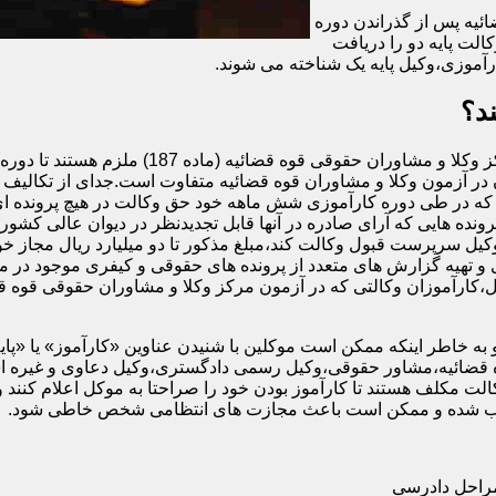
ئیه پس از گذراندن دوره
الت پایه دو را دریافت
آموزی،وکیل پایه یک شناخته می شوند.
د؟
اگرچه تمام افرادی که در آزمون وکالت کانون وکل
در آزمون وکلا و مشاوران قوه قضائیه متفاوت است.جدای از تکالیف و 
ه در طی دوره کارآموزی شش ماهه خود حق وکالت در هیچ پرونده ای را
رونده هایی که آرای صادره در آنها قابل تجدیدنظر در دیوان عالی کشور 
وکیل سرپرست قبول وکالت کند،مبلغ مذکور تا دو میلیارد ریال مجاز خوا
و تهیه گزارش های متعدد از پرونده های حقوقی و کیفری موجود در م
ه خاطر اینکه ممکن است موکلین با شنیدن عناوین «کارآموز» یا «پایه دو»
قضائیه،مشاور حقوقی،وکیل رسمی دادگستری،وکیل دعاوی و غیره استفا
ت مکلف هستند تا کارآموز بودن خود را صراحتا به موکل اعلام کنند و
محسوب شده و ممکن است باعث مجازت های انتظامی شخص خاطی شود.
مراحل دادرسی