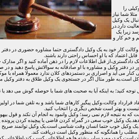
یلی را
ثلا شما نیاز
نبال یک وکیل
الیت دارد.در
سد زیرا یک
 و خم کار و
الت کار خود به یک وکیل دادگستری حتما مشاوره حضوری در دفتر وکیل د
قابل اعتماد که با او احساس راحتی دارند باشند.
دادگستری،از قبل اطلاعات لازم را در ذهن آماده کنید و اگر مدارک خاص
در دفتر وکیل و مشاوره با او صادقانه به سوالاتش پاسخ دهید و در صو
 کنار می آید و اصراری بر دستمزدهای کلان ندارد معمولا همراه با مو
موکل است.به طور مثال اگر در جستجوی یک وکیل طلاق به دفتر وکیل 
ل توجه کنید؛ به اینکه آیا به صحبت های شما با حوصله گوش می دهد ی
ر وکیل و انعقاد قرارداد وکالت،وکیل پیگیر کارهای شما باشد و به تلفن شما
 نیست و بهتر است شخص دیگری را انتخاب کنید.
ه به نتیجه لازم نمی رسد؛ وکیل وانمود به انجام آن نکند و قول بیهوده
د.یک وکیل خوب سعی در گمراه کردن قاضی یا پیچیده کردن پرونده یا ب
یک وکیل خوب حتما انسان وقت شناسی است.یک وکیل توانمند صریح و 
مطلب را همانگونه که منظور وکیل است دریافت کند.
آن است که درمورد سایر رشته ها هم اطلاعاتی کسب کند،اطلاعاتی که به