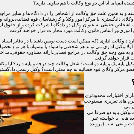
ه ایم،اما آیا این دو نوع وکالت با هم تفاوتی دارند؟
ته و به همین علت حق وکالت از اشخاص را در دادگاه ها و سایر مراجع
وکلای دادگستری یا مرکز امور وکلا و کارشناسان قوه قضائیه،پروانه
ب اشخاص حقیقی به عنوان وکیل در دادگاه ا شرکت کرده و از حقوق آن 
ن اموری،بر اساس قانون وکالت مورد مجازات قرار خواهند گرفت.
رداد وکالت اداری (که ممکن است دست نویس باشد یا در دفاتر اسنا
لا،وکیل اداری می تواند هر شخصی،با سواد یا بیسواد،با هر نوع تحصیل
 و به هیچ وجه حق وکالت در مراجع قضایی،ارائه مشاوره حقوقی،مداخله 
ت قرار خواهد گرفت.
 پایه یک و پایه دو است؟ شغل وکالت چند درجه و پایه دارد؟ آیا وکلای
عضو مرکز وکلای قوه قضائیه به چه معنی است؟ وکیل رسمی دادگستری چ
دارای اختیارات محدودتری
 جرم های تعزیری مستوجب
گی می
ت.وکیل پایه دو صرفا می
ون ریال و یا در پرونده هایی با خواسته غیر
ات و نفی نسب) پرونده