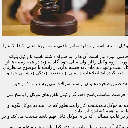
اشته باشند و تنها به تماس تلفنی و مشاوره تلفنی اکتفا نکنند یا
ی مورد نیاز است آن ها را به همراه داشته باشید تا وکیل بتواند
رت لزوم وکیل را از توان مالی خود آگاه سازید.در همه زمینه ها از
کل است و تنها دید مادی به قضیه ندارد.در رابطه با موضوع مدنظرتان
مراجعه کرده اید،اطلاعات درستی از وضعیت زندگی زناشویی خود و
ا نه؟ ضمن صحبت هایتان از شما سوالات می پرسد یا نه؟ در حین
 در اولین فرصت مناسب پاسخ دهد.اگر وکیلی تلفن های موکل را پاسخ نمی
 به موکل ندهد.نتیجه کار را همانطور که می بیند به موکل بگوید و
ه بیراهمه کشاندن آن ندارد.
در قالب مطالبی که برای موکل قابل فهم باشد صحبت می کند و در
 کار آیند و در جریان دادرسی تاثیرگذار باشند.هرچه علم و دانش