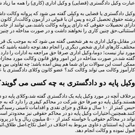
عبارت وکیل دادگستری (قضایی) و وکیل اداری (کاری) را همه ما زیاد شنید
وکیل دادگستری یا قضایی به وکیلی گفته می شود که پروانه وکالت داش
رشته حقوق تحصیل کرده و پس آن با قبولی در آزمون وکالت،از کانون 
دارای تحصیلات حقوقی که دارای پروانه وکالت باشند،می توانند از جان
استثنائی،حق چنین کاری را نخواهند داشت و در صورت مداخله در چنی
در مقابل،وکیل اداری به هر شخصی گفته می شود که به موجب یک قرا
مختلف،کارهای اداری شخص دیگری را انجام دهد.توجه داشته باشید که او
مورد نیاز نیست؛ دوما،وکیل اداری صرفا حق مراجعه به ادارات را دارد
گفته شد،در صورت مداخله در این امور وفق قانون وکالت مورد مجازا
ممکن است این سوالات برای شما هم پیش آمده باشد: چه تفاوتی بین وکیل
کارآموز وکالت می تواند وکالت کند؟ عضو کانون وکلای دادگستری یا 
وکیل پایه دو دادگستری به چه کسی می گویند؟
برخلاف آنچه در مورد وکیل پایه یک دادگستری گفته شد،وکلای پایه دو 
هستند.وکیل پایه دو صرفا حق شرکت در محاکم کیفری را دارد که به
حبس کمتر از ۱۰ سال و شلاق و جزای نقدی و اقدامات تامینی رسید
کنند.همچنین،اختیارات وکیل پایه دو در محاکم حقوقی نیز محدودتر اس
تواند در محاکم حقوقی با خواسته کمتر از ۵۰۰ میلی
مالی (به استثنای دعاوی مربوط به اختلاف در اصل نکاح،اصل طلاق،اثب
قبول نموده و وکالت انجام دهد.