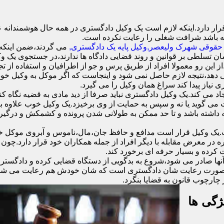
 دارد.اینکه لازم است یک وکیل دادگستری در همه حال هوشمندانه عمل
ه باشد شرافت شغلی را رعایت نکرده است.
حقوقی شهرک ولیعصر,وکیل پایه یک دادگستری,
می گردند،ضمن اینکه و
شان تسلطی بر قوانین و روند قضایی دادگاه ها ندارند،در جستجوی یک وک
.از این رو معمولا افراد از طریق پرس و جو از اطرافیان و استفاده از ت
دهد،نتیجه لازم حاصل نمی شود و اینجاست که اگر موکل به وکیل خود اع
ی نیاز پیدا کند سراغ همان وکیل را می گیرد.
د می کند.یک وکیل دادگستری نباید صرفا از دید مادی به قضیه نگاه کند
ست می گوید یا نه و سپس به حمایت از وی برخیزد.یک وکیل خوب علاوه
نه داشته باشد و تا حد ممکن به طولانی شدن پرونده و کشمکش و درگیری
وکیل قرار است مدافع و حافظ جان،مال،ناموس و آبروی موکل خود ب
ره در معرض مقابله با دیگر افراد از جمله همکاران خود قرار دارد.چو
 کرده و بسیار حرفه ای برخورد کند.
نها صادر می شود،شروع به بدگویی از دستگاه قضایی کرده و دادگستری 
ند.در صورت رعایت شان دادگستری است که شان خودش هم رعایت می شود.
چارچوب قانون به قضایا بنگرد.
ژگی ها