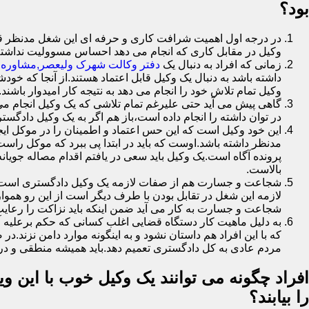
بود؟
در درجه اول اهمیت شرافت کاری و حرفه ای این شغل مدنظر قرار
وکیل در مقابل کاری که انجام می دهد احساس مسوولیت نداشت
زمانی که افراد به دنبال یک
دفتر وکالت شهرک ولیعصر,مشاوره 
داشته باشد به دنبال یک وکیل قابل اعتماد هستند.از آنجا که خود
وکیل تمام تلاش خود را انجام می دهد به نتیجه کار امیدوار باشند
گاهی پیش می آید حتی علیرغم تمام تلاشی که یک وکیل انجام می 
در توان داشته را انجام داده است،باز هم اگر به یک وکیل دادگستر
این خود وکیل است که این حس اعتماد و اطمینان را در موکل ایجا
مدنظر داشته باشد.اوست که باید در ابتدا پی ببرد که موکل را
پرونده آگاه است.یک وکیل باید سعی در یافتم اقدام مصاله جویا
بالاست.
شجاعت و جسارت هم از صفات لازمه یک وکیل دادگستری است.یک 
لازمه این شغل در تقابل بودن با طرف دیگر است از این رو هموا
شجاعت و جسارت به کار می آید ضمن اینکه باید نزاکت را رعایت
به دلیل ماهیت کار دستگاه قضایی اغلب کسانی که حکم برعلیه آ
که با این افراد هم داستان نشود و به اینگونه موارد دامن نز
مردم عادی به کل دادگستری تعمیم دهد.باید همیشه منطقی و در 
افراد چگونه می توانند یک وکیل خوب با این وی
را بیابند؟