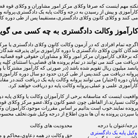
نکته مهم اینست که صرفا وکلای مرکز امور مشاوران و وکلای قوه قضا
کارآموزی و پیش از رسیدن به درجه وکالت پایه یک دادگستری،پروانه وک
می کنند و وکلای کانون وکلای دادگستری،مستقیما پس از طی دوره کار
کارآموز وکالت دادگستری به چه کسی می گوین
شدگان کانون وکلای دادگستری با دوره کارآموزی برای پذیرفته شدگان 
که برخلاف کارآموزان مرکز امور وکلا و مشاوران حقوقی قوه قضائیه ک
دریافت می کنند می توانند در تمام پرونده های قضایی،با استثنای کلیه پ
پانصد میلیون ریال تقویم شده باشد (در صورتی که کارآموز مشترکاً با 
پروانه دریافت می کنند،پس از طی کردن حدود دو سال دوره کارآموزی 
کارآموزی علمی و عملی،پروانه وکالت پایه دو دریافت خواهند کرد.
واقعیت اینست که متاسفانه برخی از کارآموزان وکالت یا وکلای پایه دو ب
وکالت نسپارند،از الفاظی چون عضو کانون وکلا،عضو مرکز وکلای قوه 
پرونده نمایند.خوب است بدانیم بر اساس مقررات موجود،کارآموزان وکال
یا سپردن پرونده به آن ها بدون اطلاع از درجه وکیل شود،تخلف 
درجه/عنوان یا درجه
محدودیت های وکالت
وکیل پایه یک دادگستری
حق وکالت در همه دعاوی،محاکم و 