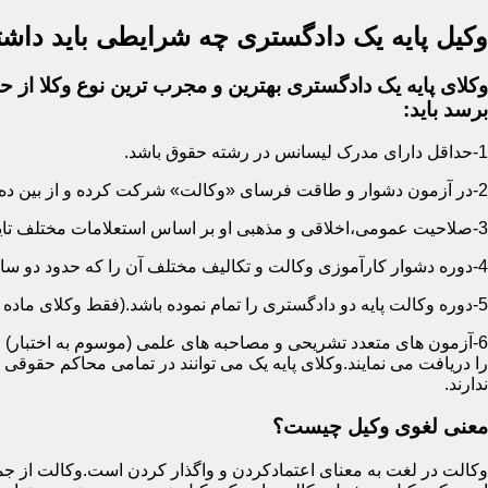
وکیل پایه یک دادگستری چه شرایطی باید داشت
وکلای پایه یک دادگستری بهترین و مجرب ترین نوع وکلا از حی
برسد باید:
1-حداقل دارای مدرک لیسانس در رشته حقوق باشد.
2-در آزمون دشوار و طاقت فرسای «وکالت» شرکت کرده و از بین ده ها هزار نفر پذیرفته شده باشد.
3-صلاحیت عمومی،اخلاقی و مذهبی او بر اساس استعلامات مختلف تایید شده باشد.
4-دوره دشوار کارآموزی وکالت و تکالیف مختلف آن را که حدود دو سال است سپری کرده باشد.
5-دوره وکالت پایه دو دادگستری را تمام نموده باشد.(فقط وکلای ماده 187)
6-آزمون های متعدد تشریحی و مصاحبه های علمی (موسوم به اختبار) ر
را دریافت می نمایند.وکلای پایه یک می توانند در تمامی محاکم حقوق
ندارند.
معنی لغوی وکیل چیست؟
وکالت در لغت به معنای اعتمادکردن و واگذار کردن است.وکالت از جمله