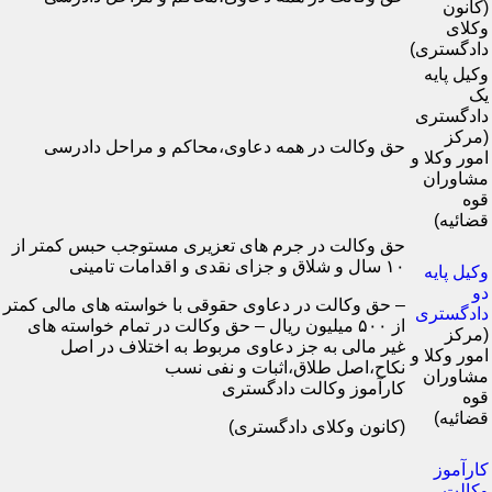
(کانون
وکلای
دادگستری)
وکیل پایه
یک
دادگستری
(مرکز
حق وکالت در همه دعاوی،محاکم و مراحل دادرسی
امور وکلا و
مشاوران
قوه
قضائیه)
حق وکالت در جرم های تعزیری مستوجب حبس کمتر از
۱۰ سال و شلاق و جزای نقدی و اقدامات تامینی
وکیل پایه
دو
– حق وکالت در دعاوی حقوقی با خواسته های مالی کمتر
دادگستری
از ۵۰۰ میلیون ریال – حق وکالت در تمام خواسته های
(مرکز
غیر مالی به جز دعاوی مربوط به اختلاف در اصل
امور وکلا و
نکاح،اصل طلاق،اثبات و نفی نسب
مشاوران
کارآموز وکالت دادگستری
قوه
قضائیه)
(کانون وکلای دادگستری)
کارآموز
وکالت