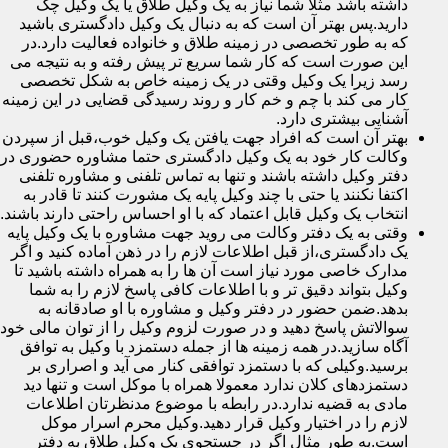
داشته باشد مثلا شما نیاز به یک وکیل طلاق یا یک وکیل چک
دارید.پس بهتر آن است که به دنبال یک وکیل دادگستری باشید
که به طور تخصصی در زمینه طلاق و خانواده فعالیت دارد.در
این صورت است که کار شما سریع تر پیش رفته و به نتیجه می
رسد زیرا یک وکیل وقتی در یک زمینه خاص به شکل تخصصی
کار می کند با چم و خم کار و روند رسیدگی قضایی در این زمینه
آشنایی بیشتری دارد.
بهتر آن است که افراد جهت یافتن یک وکیل خوب،قبل از سپردن
وکالت کار خود به یک وکیل دادگستری حتما مشاوره حضوری در
دفتر وکیل داشته باشند و تنها به تماس تلفنی و مشاوره تلفنی
اکتفا نکنند یا حتی با چند وکیل پایه یک مشورت کنند تا قادر به
انتخاب یک وکیل قابل اعتماد که با او احساس راحتی دارند باشند.
وقتی به یک دفتر وکالت می روید جهت مشاوره با یک وکیل پایه
یک دادگستری،از قبل اطلاعات لازم را در ذهن آماده کنید و اگر
مدارک خاصی مورد نیاز است آن ها را به همراه داشته باشید تا
وکیل بتواند دقیق تر و با اطلاعات کافی پاسخ لازم را به شما
بدهد.ضمن حضور در دفتر وکیل و مشاوره با او صادقانه به
سوالاتش پاسخ دهید و در صورت لزوم وکیل را از توان مالی خود
آگاه سازید.در همه زمینه ها از جمله دستمزد با وکیل به توافق
برسید.وکیلی که با دستمزد توافقی کنار می آید و اصراری بر
دستمزدهای کلان ندارد معمولا همراه با موکل است و تنها دید
مادی به قضیه ندارد.در رابطه با موضوع مدنظرتان اطلاعات
لازم را در اختیار وکیل قرار دهید.وکیل محرم اسرار موکل
است.به طور مثال اگر در جستجوی یک وکیل طلاق به دفتر