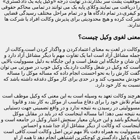
موفقیت پشت سر بگذارند،در نهایت درجه «وکیل پایه یک دادگستری»
را دریافت می نمایند.وکلای پایه یک می توانند در تمامی محاکم حقوقی
و کیفری،در تمام دادگاه ها و در تمام مراحل مختلف رسیدگی قضایی
شرکت کرده و هیچ محدودیتی برای پذیرش وکالت افراد یا شرکت ها
ندارند.
معنی لغوی وکیل چیست؟
وکالت در لغت به معنای اعتمادکردن و واگذار کردن است.وکالت از
جمله مشاغل آزاد است اما یک تفاوت مهم با دیگر مشاغل آزاد دارد و
آن شان و جایگاه این شغل است و این جایگاه به دلیل مسوولیت بالایی
است که وکیل در شغل وکالت دارد.یک وکیل خوب در صورتی می توان
گفت کارش را به نحو احسنت انجام داده که مساله موکل را مساله
خودش محسوب کند و در حدی برای کار موکل دغدغه داشته باشد که
نسبت به کار خود دارد.
هرچند وکالت تعهد به وسیله است به این معنی که وکیل موظف است
تمام تلاش خود را برای دفاع مناسب از موکل به کار بندد و قانونا
مسوولیتی در رسیدن به نتیجه ندارد و در واقع تضمینی جهت دستیابی
به نتیجه نمی دهد؛ اما مساله اینجاست که در باید در مقابل موکل
پاسخگو باشد و این جریان معیار سنجش اعتبار وکیل در جامعه است و
اینجاست که وکالت از دیگر مشاغل آزاد جدا شده و احساس
مسوولیت به همراه دقت بالا مهم ترین اصل وکالت است.کافی است
تا یک وکیل دادگستری کوچکترین اشتباهی انجام دهد تا همه از او