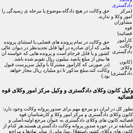
دادگستری
(مرکز
حق وکالت در هیچ دادگاه،موضوع یا مرحله ی رسیدگی را
امور وکلا و
ندارند.
مشاوران
قوه
قضائیه)
کارآموز
حق وکالت در تمام پرونده های قضایی،با استثنای پرونده
وکالت
هایی که آرای صادره در آنها قابل تجدیدنظر در دیوان عالی
دادگستری
کشور و یا قابل فرجام است و پرونده هایی که خواسته آن
ها بیش از مبلغ پانصد میلیون ریال تقویم شده باشد.
(کانون
(در صورتی که کارآموز مشترکاً با وکیل سرپرست قبول
وکلای
وکالت کند،مبلغ مذکور تا دو میلیارد ریال مجاز خواهد
دادگستری)
بود.)
وکیل کانون وکلای دادگستری و وکیل مرکز امور وکلای قوه
قضائیه
بطور کل در ایران دو مرجع مهم برای صدور پروانه وکالت وجود دارد:
کانون وکلای دادگستری و مرکز امور وکلا و کارشناسان قوه
قضائیه.کانون های وکلای دادگستری به عنوان مرجع اولیه،اصلی و
باسابقه تر در حوزه صدور پروانه وکالت دادگستری هستند.هر کدام از
کانون های وکلای کشور،استقلال سازمانی از سایر نهادها و مراجع