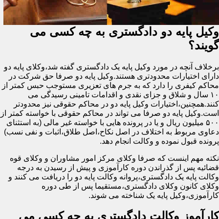
وکیل پایه دو دادگستری به چه کسی می
گویند؟
برخلاف آنچه در مورد وکیل پایه یک دادگستری گفته شد،وکلای پایه دو
دارای اختیارات محدودتری هستند.وکیل پایه دو صرفا حق شرکت در
محاکم کیفری را دارد که به جرم های تعزیری مستوجب حبس کمتر از
۱۰ سال و شلاق و جزای نقدی و اقدامات تامینی رسیدگی می
کنند.همچنین،اختیارات وکیل پایه دو در محاکم حقوقی نیز محدودتر
است.وکیل پایه دو صرفا می تواند در محاکم حقوقی با خواسته کمتر از
۵۰۰ میلیون ریال و یا در پرونده هایی با خواسته غیر مالی (به استثنای
دعاوی مربوط به اختلاف در اصل نکاح،اصل طلاق،اثبات و نفی نسب)
پرونده قبول نموده و وکالت انجام دهد.
نکته مهم اینست که صرفا وکلای مرکز امور مشاوران و وکلای قوه
قضائیه پس از گذراندن دوره کارآموزی و پیش از رسیدن به درجه
وکالت پایه یک دادگستری،پروانه وکالت پایه دو را دریافت می کنند و
وکلای کانون وکلای دادگستری،مستقیما پس از طی دوره
کارآموزی،وکیل پایه یک شناخته می شوند.
کارآموز وکالت دادگستری به چه کسی می