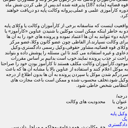
قوه قضائیه (ماده 187) پذیرفته شده اند،پس از طی کردن شش ماه
دوره کارآموزی علمی و عملی،پروانه وکالت پایه دو دریافت خواهند
کرد.
واقعیت اینست که متاسفانه برخی از کارآموزان وکالت یا وکلای پایه
دو به خاطر اینکه ممکن است موکلین با شنیدن عناوین «کارآموز» یا
«پایه دو» نتوانند به آن ها اعتماد نموده و پرونده های خود را به آن ها
برای وکالت نسپارند،از الفاظی چون عضو کانون وکلا،عضو مرکز
وکلای قوه قضائیه،مشاور حقوقی،وکیل رسمی دادگستری،وکیل
دعاوی و غیره استفاده می کنند تا این مسئله را پوشش داده و بتوانند
راحت تر جذب پرونده نمایند.خوب است بدانیم بر اساس مقررات
موجود،کارآموزان وکالت مکلف هستند تا کارآموز بودن خود را صراحتا
به موکل اعلام کنند و استفاده از عناوین بالا یا مشابه آن ها که باعث
سردرگم شدن موکل یا سپردن پرونده به آن ها بدون اطلاع از درجه
وکیل شود،تخلف محسوب شده و ممکن است باعث مجازت های
انتظامی شخص خاطی شود.
درجه/
عنوان یا
محدودیت های وکالت
درجه
وکیل پایه
یک
دادگستری
حق وکالت در همه دعاوی،محاکم و مراحل دادرسی