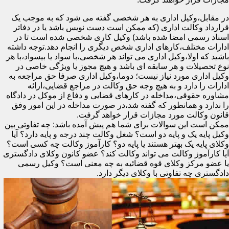
در مقابل،وکیل اداری به هر شخصی گفته می شود که به موجب یک
قرارداد وکالت اداری (که ممکن است دست نویس باشد یا در دفاتر
اسناد رسمی امضا شده باشد) وکیل کاری شخصی شده است تا در
ادارات مختلف،کارهای اداری شخص دیگری را انجام دهد.توجه داشته
باشید که اولا،وکیل اداری می تواند هر شخصی،با سواد یا بیسواد،با هر
نوع تحصیلات و هر سابقه ای باشد و هیچ مجوز یا ویژگی خاصی در
وکیل اداری مورد نیاز نیست؛ دوما،وکیل اداری صرفا حق مراجعه به
ادارات را دارد و به هیچ وجه حق وکالت در مراجع قضایی،ارائه
مشاوره حقوقی،مداخله در کارهای قضایی و دفاع از موکل در دادگاه
را ندارد و همانطور که گفته شد،در صورت مداخله در این امور وفق
قانون وکالت مورد مجازات قرار خواهد گرفت.
ممکن است این سوالات برای شما هم پیش آمده باشد: چه تفاوتی بین
وکیل پایه یک و پایه دو است؟ شغل وکالت چند درجه و پایه دارد؟ آیا
وکلای پایه یک بهتر هستند یا پایه دو؟ کارآموز وکالت چه کسی است؟
آیا کارآموز وکالت می تواند وکالت کند؟ عضو کانون وکلای دادگستری
یا عضو مرکز وکلای قوه قضائیه به چه معنی است؟ وکیل رسمی
دادگستری چه تفاوتی با وکلای دیگر دارد.