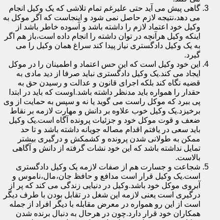
گاهی پیش می آید حتی علیرغم تمام تلاشی که یک وکیل انجام
می دهد،نتیجه لازم حاصل نمی شود و اینجاست که اگر موکل به
وکیل خود اعتماد لازم را داشته باشد و آسوده خاطر باشد از
اینکه وکیل هرآنچه در توان داشته را انجام داده است،باز هم اگر
به یک وکیل دادگستری نیاز پیدا کند سراغ همان وکیل را می
گیرد.
این خود وکیل است که این حس اعتماد و اطمینان را در موکل
ایجاد می کند.یک وکیل دادگستری نباید صرفا از دید مادی به
قضیه نگاه کند بلکه اجرای قانون و عدالت و رسیدن حق به
حقدار را همواره باید مدنظر داشته باشد.اوست که باید در ابتدا
پی ببرد که موکل راست می گوید یا نه و سپس به حمایت از وی
برخیزد.یک وکیل خوب علاوه بر دانش و مهارت لازمه بر نقاط
ضعف و قوت موکل خود و جزئیات پرونده آگاه است.یک وکیل
باید سعی در یافتم اقدام مصاله جویانه داشته باشد و تا حد
ممکن به طولانی شدن پرونده و کشمکش و درگیری بیشتر
تمایل نداشته باشد که این خود نشات گرفته از دانش و آگاهی
بالاست.
شجاعت و جسارت هم از صفات لازمه یک وکیل دادگستری
است.یک وکیل قرار است مدافع و حافظ جان،مال،ناموس و
آبروی موکل خود باشد.وکیل در دنیایی زندگی می کند که پر از
درگیری است یعنی لازمه این شغل در تقابل بودن با طرف دیگر
است از این رو همواره در معرض مقابله با دیگر افراد از جمله
همکاران خود قرار دارد.چون در هرحال به دنبال برنده شدن