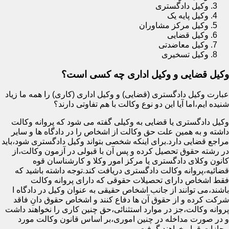
وکیل دادگستری
وکیل پایه یک
وکیل مرکز مشاوران
وکیل قضایی
وکیل معاضدتی
وکیل تسخیری
وکیل قضایی و وکیل اداری چه کسی است؟
عبارت وکیل دادگستری (قضایی) و وکیل اداری (کاری) را همه ما زیاد
شنیده ایم،اما آیا این دو نوع وکالت با هم تفاوتی دارند؟
وکیل دادگستری یا قضایی به وکیلی گفته می شود که پروانه وکالت
داشته و به همین علت حق وکالت از اشخاص را در دادگاه ها و سایر
مراجع قضایی دارد.برای اینکه شخصی بتواند وکیل دادگستری شود،باید
در رشته حقوق تحصیل کرده و پس آن با قبولی در آزمون وکالت،از
کانون وکلای دادگستری یا مرکز امور وکلا و کارشناسان قوه
قضائیه،پروانه وکالت دادگستری دریافت کند.توجه داشته باشید که
فقط اشخاص دارای تحصیلات حقوقی که دارای پروانه وکالت
باشند،می توانند از جانب اشخاص حقیقی به عنوان وکیل در دادگاه ا
شرکت کرده و از حقوق آن ها دفاع کنند و اشخاص حقوق دانِ فاقد
پروانه وکالت،جز در موارد استثنائی،حق چنین کاری را نخواهند داشت
و در صورت مداخله در چنین اموری،بر اساس قانون وکالت مورد
مجازات قرار خواهند گرفت.