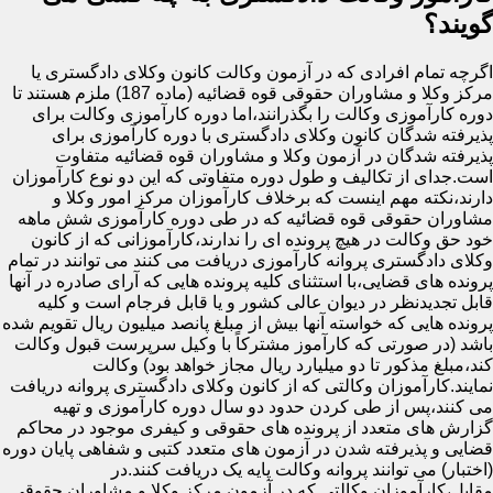
گویند؟
اگرچه تمام افرادی که در آزمون وکالت کانون وکلای دادگستری یا
مرکز وکلا و مشاوران حقوقی قوه قضائیه (ماده 187) ملزم هستند تا
دوره کارآموزی وکالت را بگذرانند،اما دوره کارآموزی وکالت برای
پذیرفته شدگان کانون وکلای دادگستری با دوره کارآموزی برای
پذیرفته شدگان در آزمون وکلا و مشاوران قوه قضائیه متفاوت
است.جدای از تکالیف و طول دوره متفاوتی که این دو نوع کارآموزان
دارند،نکته مهم اینست که برخلاف کارآموزان مرکز امور وکلا و
مشاوران حقوقی قوه قضائیه که در طی دوره کارآموزی شش ماهه
خود حق وکالت در هیچ پرونده ای را ندارند،کارآموزانی که از کانون
وکلای دادگستری پروانه کارآموزی دریافت می کنند می توانند در تمام
پرونده های قضایی،با استثنای کلیه پرونده هایی که آرای صادره در آنها
قابل تجدیدنظر در دیوان عالی کشور و یا قابل فرجام است و کلیه
پرونده هایی که خواسته آنها بیش از مبلغ پانصد میلیون ریال تقویم شده
باشد (در صورتی که کارآموز مشترکاً با وکیل سرپرست قبول وکالت
کند،مبلغ مذکور تا دو میلیارد ریال مجاز خواهد بود) وکالت
نمایند.کارآموزان وکالتی که از کانون وکلای دادگستری پروانه دریافت
می کنند،پس از طی کردن حدود دو سال دوره کارآموزی و تهیه
گزارش های متعدد از پرونده های حقوقی و کیفری موجود در محاکم
قضایی و پذیرفته شدن در آزمون های متعدد کتبی و شفاهی پایان دوره
(اختبار) می توانند پروانه وکالت پایه یک دریافت کنند.در
مقابل،کارآموزان وکالتی که در آزمون مرکز وکلا و مشاوران حقوقی