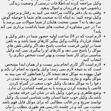
وکیل مراجعه کرده اید،اطلاعات درستی از وضعیت زندگی
زناشویی خود و فرزندان و اموال بدهید.
وقتی به یک دفتر وکالت مراجعه می کنید به رفتار و برخورد
وکیل توجه کنید؛ به اینکه آیا به صحبت های شما با حوصله گوش
می دهد یا نه؟ ضمن صحبت هایتان از شما سوالات می پرسد یا
نه؟ در حین مشاوره از صحبت های شما یاداشت برداری می کند
یانه؟
لازم است که در 24 ساعت اولیه حضور شما در دفتر وکیل و
انعقاد قرارداد وکالت،وکیل پیگیر کارهای شما باشد و به تلفن
شما در اولین فرصت مناسب پاسخ دهد.اگر وکیلی تلفن های
موکل را پاسخ نمی دهد و کارهای او را پیگیری نمی کند،وکیل
مناسبی برای کار شما نیست و بهتر است شخص دیگری را
انتخاب کنید.
لازم است اگر کاری انجام پذیر نیست و از همان ابتدا مشخص
است که به نتیجه لازم نمی رسد؛ وکیل وانمود به انجام آن نکند و
قول بیهوده به موکل ندهد.نتیجه کار را همانطور که می بیند به
موکل بگوید و نیازی نیست که صد درصد قول برنده شدن در
دعوا را به موکل بدهد.یک وکیل خوب سعی در گمراه کردن
قاضی یا پیچیده کردن پرونده یا به بیراهمه کشاندن آن ندارد.
وضع ظاهری و برخورد وکیل باید در شان این حرفه مقدس
باشد.یک وکیل خوب حتما انسان وقت شناسی است.یک وکیل
توانمند صریح و در قالب مطالبی که برای موکل قابل فهم باشد
صحبت می کند و در جلسه دادرسی هم طوری مطلب را بیان