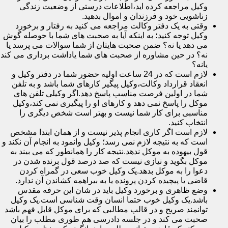
وکیل مراجعه کرده اید،اطلاعات درستی از وضعیت زندگی
زناشویی خود و فرزندان و اموال بدهید.
وقتی به یک دفتر وکالت مراجعه می کنید به رفتار و برخورد
وکیل توجه کنید؛ به اینکه آیا به صحبت های شما با حوصله گوش
می دهد یا نه؟ ضمن صحبت هایتان از شما سوالات می پرسد یا
نه؟ در حین مشاوره از صحبت های شما یاداشت برداری می کند
یانه؟
لازم است که در 24 ساعت اولیه حضور شما در دفتر وکیل و
انعقاد قرارداد وکالت،وکیل پیگیر کارهای شما باشد و به تلفن
شما در اولین فرصت مناسب پاسخ دهد.اگر وکیلی تلفن های
موکل را پاسخ نمی دهد و کارهای او را پیگیری نمی کند،وکیل
مناسبی برای کار شما نیست و بهتر است شخص دیگری را
انتخاب کنید.
لازم است اگر کاری انجام پذیر نیست و از همان ابتدا مشخص
است که به نتیجه لازم نمی رسد؛ وکیل وانمود به انجام آن نکند و
قول بیهوده به موکل ندهد.نتیجه کار را همانطور که می بیند به
موکل بگوید و نیازی نیست که صد درصد قول برنده شدن در
دعوا را به موکل بدهد.یک وکیل خوب سعی در گمراه کردن
قاضی یا پیچیده کردن پرونده یا به بیراهمه کشاندن آن ندارد.
وضع ظاهری و برخورد وکیل باید در شان این حرفه مقدس
باشد.یک وکیل خوب حتما انسان وقت شناسی است.یک وکیل
توانمند صریح و در قالب مطالبی که برای موکل قابل فهم باشد
صحبت می کند و در جلسه دادرسی هم طوری مطلب را بیان