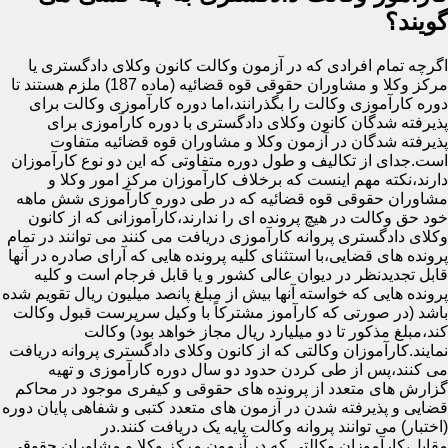
گویند؟
اگرچه تمام افرادی که در آزمون وکالت کانون وکلای دادگستری یا
مرکز وکلا و مشاوران حقوقی قوه قضائیه (ماده 187) ملزم هستند تا
دوره کارآموزی وکالت را بگذرانند،اما دوره کارآموزی وکالت برای
پذیرفته شدگان کانون وکلای دادگستری با دوره کارآموزی برای
پذیرفته شدگان در آزمون وکلا و مشاوران قوه قضائیه متفاوت
است.جدای از تکالیف و طول دوره متفاوتی که این دو نوع کارآموزان
دارند،نکته مهم اینست که برخلاف کارآموزان مرکز امور وکلا و
مشاوران حقوقی قوه قضائیه که در طی دوره کارآموزی شش ماهه
خود حق وکالت در هیچ پرونده ای را ندارند،کارآموزانی که از کانون
وکلای دادگستری پروانه کارآموزی دریافت می کنند می توانند در تمام
پرونده های قضایی،با استثنای کلیه پرونده هایی که آرای صادره در آنها
قابل تجدیدنظر در دیوان عالی کشور و یا قابل فرجام است و کلیه
پرونده هایی که خواسته آنها بیش از مبلغ پانصد میلیون ریال تقویم شده
باشد (در صورتی که کارآموز مشترکاً با وکیل سرپرست قبول وکالت
کند،مبلغ مذکور تا دو میلیارد ریال مجاز خواهد بود) وکالت
نمایند.کارآموزان وکالتی که از کانون وکلای دادگستری پروانه دریافت
می کنند،پس از طی کردن حدود دو سال دوره کارآموزی و تهیه
گزارش های متعدد از پرونده های حقوقی و کیفری موجود در محاکم
قضایی و پذیرفته شدن در آزمون های متعدد کتبی و شفاهی پایان دوره
(اختبار) می توانند پروانه وکالت پایه یک دریافت کنند.در
مقابل،کارآموزان وکالتی که در آزمون مرکز وکلا و مشاوران حقوقی