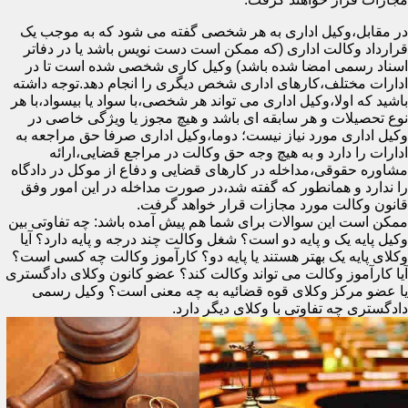
در مقابل،وکیل اداری به هر شخصی گفته می شود که به موجب یک
قرارداد وکالت اداری (که ممکن است دست نویس باشد یا در دفاتر
اسناد رسمی امضا شده باشد) وکیل کاری شخصی شده است تا در
ادارات مختلف،کارهای اداری شخص دیگری را انجام دهد.توجه داشته
باشید که اولا،وکیل اداری می تواند هر شخصی،با سواد یا بیسواد،با هر
نوع تحصیلات و هر سابقه ای باشد و هیچ مجوز یا ویژگی خاصی در
وکیل اداری مورد نیاز نیست؛ دوما،وکیل اداری صرفا حق مراجعه به
ادارات را دارد و به هیچ وجه حق وکالت در مراجع قضایی،ارائه
مشاوره حقوقی،مداخله در کارهای قضایی و دفاع از موکل در دادگاه
را ندارد و همانطور که گفته شد،در صورت مداخله در این امور وفق
قانون وکالت مورد مجازات قرار خواهد گرفت.
ممکن است این سوالات برای شما هم پیش آمده باشد: چه تفاوتی بین
وکیل پایه یک و پایه دو است؟ شغل وکالت چند درجه و پایه دارد؟ آیا
وکلای پایه یک بهتر هستند یا پایه دو؟ کارآموز وکالت چه کسی است؟
آیا کارآموز وکالت می تواند وکالت کند؟ عضو کانون وکلای دادگستری
یا عضو مرکز وکلای قوه قضائیه به چه معنی است؟ وکیل رسمی
دادگستری چه تفاوتی با وکلای دیگر دارد.