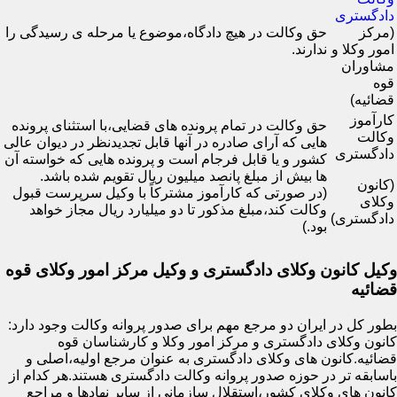
دادگستری
(مرکز
حق وکالت در هیچ دادگاه،موضوع یا مرحله ی رسیدگی را
امور وکلا و
ندارند.
مشاوران
قوه
قضائیه)
کارآموز
حق وکالت در تمام پرونده های قضایی،با استثنای پرونده
وکالت
هایی که آرای صادره در آنها قابل تجدیدنظر در دیوان عالی
دادگستری
کشور و یا قابل فرجام است و پرونده هایی که خواسته آن
ها بیش از مبلغ پانصد میلیون ریال تقویم شده باشد.
(کانون
(در صورتی که کارآموز مشترکاً با وکیل سرپرست قبول
وکلای
وکالت کند،مبلغ مذکور تا دو میلیارد ریال مجاز خواهد
دادگستری)
بود.)
وکیل کانون وکلای دادگستری و وکیل مرکز امور وکلای قوه
قضائیه
بطور کل در ایران دو مرجع مهم برای صدور پروانه وکالت وجود دارد:
کانون وکلای دادگستری و مرکز امور وکلا و کارشناسان قوه
قضائیه.کانون های وکلای دادگستری به عنوان مرجع اولیه،اصلی و
باسابقه تر در حوزه صدور پروانه وکالت دادگستری هستند.هر کدام از
کانون های وکلای کشور،استقلال سازمانی از سایر نهادها و مراجع