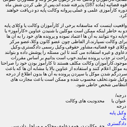
قوه قضائیه (ماده 187) پذیرفته شده اند،پس از طی کردن شش ماه
دوره کارآموزی علمی و عملی،پروانه وکالت پایه دو دریافت خواهند
کرد.
واقعیت اینست که متاسفانه برخی از کارآموزان وکالت یا وکلای پایه
دو به خاطر اینکه ممکن است موکلین با شنیدن عناوین «کارآموز» یا
«پایه دو» نتوانند به آن ها اعتماد نموده و پرونده های خود را به آن ها
برای وکالت نسپارند،از الفاظی چون عضو کانون وکلا،عضو مرکز
وکلای قوه قضائیه،مشاور حقوقی،وکیل رسمی دادگستری،وکیل
دعاوی و غیره استفاده می کنند تا این مسئله را پوشش داده و بتوانند
راحت تر جذب پرونده نمایند.خوب است بدانیم بر اساس مقررات
موجود،کارآموزان وکالت مکلف هستند تا کارآموز بودن خود را صراحتا
به موکل اعلام کنند و استفاده از عناوین بالا یا مشابه آن ها که باعث
سردرگم شدن موکل یا سپردن پرونده به آن ها بدون اطلاع از درجه
وکیل شود،تخلف محسوب شده و ممکن است باعث مجازت های
انتظامی شخص خاطی شود.
درجه/
عنوان یا
محدودیت های وکالت
درجه
وکیل پایه
یک
دادگستری
حق وکالت در همه دعاوی،محاکم و مراحل دادرسی