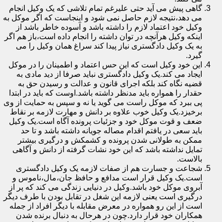
گاهی پیش می آید حتی علیرغم تمام تلاشی که یک وکیل انجام
می دهد،نتیجه لازم حاصل نمی شود و اینجاست که اگر موکل به
وکیل خود اعتماد لازم را داشته باشد و آسوده خاطر باشد از
اینکه وکیل هرآنچه در توان داشته را انجام داده است،باز هم اگر
به یک وکیل دادگستری نیاز پیدا کند سراغ همان وکیل را می
گیرد.
این خود وکیل است که این حس اعتماد و اطمینان را در موکل
ایجاد می کند.یک وکیل دادگستری نباید صرفا از دید مادی به
قضیه نگاه کند بلکه اجرای قانون و عدالت و رسیدن حق به
حقدار را همواره باید مدنظر داشته باشد.اوست که باید در ابتدا
پی ببرد که موکل راست می گوید یا نه و سپس به حمایت از وی
برخیزد.یک وکیل خوب علاوه بر دانش و مهارت لازمه بر نقاط
ضعف و قوت موکل خود و جزئیات پرونده آگاه است.یک وکیل
باید سعی در یافتم اقدام مصاله جویانه داشته باشد و تا حد
ممکن به طولانی شدن پرونده و کشمکش و درگیری بیشتر
تمایل نداشته باشد که این خود نشات گرفته از دانش و آگاهی
بالاست.
شجاعت و جسارت هم از صفات لازمه یک وکیل دادگستری
است.یک وکیل قرار است مدافع و حافظ جان،مال،ناموس و
آبروی موکل خود باشد.وکیل در دنیایی زندگی می کند که پر از
درگیری است یعنی لازمه این شغل در تقابل بودن با طرف دیگر
است از این رو همواره در معرض مقابله با دیگر افراد از جمله
همکاران خود قرار دارد.چون در هرحال به دنبال برنده شدن