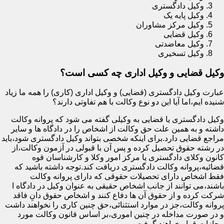
وکیل دادگستری
وکیل پایه یک
وکیل مرکز مشاوران
وکیل قضایی
وکیل معاضدتی
وکیل تسخیری
وکیل قضایی و وکیل اداری چه کسی است؟
عبارت وکیل دادگستری (قضایی) و وکیل اداری (کاری) را همه ما زیاد
شنیده ایم،اما آیا این دو نوع وکالت با هم تفاوتی دارند؟
وکیل دادگستری یا قضایی به وکیلی گفته می شود که پروانه وکالت
داشته و به همین علت حق وکالت از اشخاص را در دادگاه ها و سایر
مراجع قضایی دارد.برای اینکه شخصی بتواند وکیل دادگستری شود،باید
در رشته حقوق تحصیل کرده و پس آن با قبولی در آزمون وکالت،از
کانون وکلای دادگستری یا مرکز امور وکلا و کارشناسان قوه
قضائیه،پروانه وکالت دادگستری دریافت کند.توجه داشته باشید که
فقط اشخاص دارای تحصیلات حقوقی که دارای پروانه وکالت
باشند،می توانند از جانب اشخاص حقیقی به عنوان وکیل در دادگاه ا
شرکت کرده و از حقوق آن ها دفاع کنند و اشخاص حقوق دانِ فاقد
پروانه وکالت،جز در موارد استثنائی،حق چنین کاری را نخواهند داشت
و در صورت مداخله در چنین اموری،بر اساس قانون وکالت مورد
مجازات قرار خواهند گرفت.