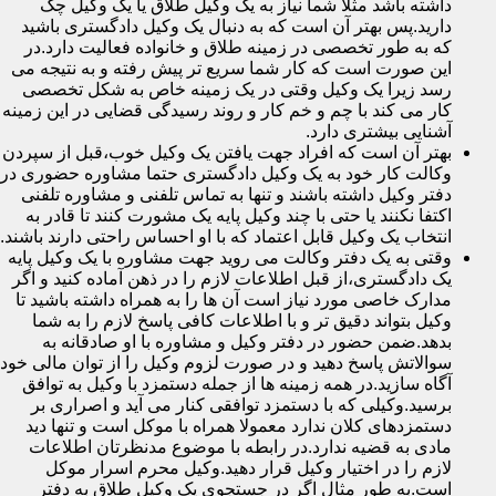
داشته باشد مثلا شما نیاز به یک وکیل طلاق یا یک وکیل چک
دارید.پس بهتر آن است که به دنبال یک وکیل دادگستری باشید
که به طور تخصصی در زمینه طلاق و خانواده فعالیت دارد.در
این صورت است که کار شما سریع تر پیش رفته و به نتیجه می
رسد زیرا یک وکیل وقتی در یک زمینه خاص به شکل تخصصی
کار می کند با چم و خم کار و روند رسیدگی قضایی در این زمینه
آشنایی بیشتری دارد.
بهتر آن است که افراد جهت یافتن یک وکیل خوب،قبل از سپردن
وکالت کار خود به یک وکیل دادگستری حتما مشاوره حضوری در
دفتر وکیل داشته باشند و تنها به تماس تلفنی و مشاوره تلفنی
اکتفا نکنند یا حتی با چند وکیل پایه یک مشورت کنند تا قادر به
انتخاب یک وکیل قابل اعتماد که با او احساس راحتی دارند باشند.
وقتی به یک دفتر وکالت می روید جهت مشاوره با یک وکیل پایه
یک دادگستری،از قبل اطلاعات لازم را در ذهن آماده کنید و اگر
مدارک خاصی مورد نیاز است آن ها را به همراه داشته باشید تا
وکیل بتواند دقیق تر و با اطلاعات کافی پاسخ لازم را به شما
بدهد.ضمن حضور در دفتر وکیل و مشاوره با او صادقانه به
سوالاتش پاسخ دهید و در صورت لزوم وکیل را از توان مالی خود
آگاه سازید.در همه زمینه ها از جمله دستمزد با وکیل به توافق
برسید.وکیلی که با دستمزد توافقی کنار می آید و اصراری بر
دستمزدهای کلان ندارد معمولا همراه با موکل است و تنها دید
مادی به قضیه ندارد.در رابطه با موضوع مدنظرتان اطلاعات
لازم را در اختیار وکیل قرار دهید.وکیل محرم اسرار موکل
است.به طور مثال اگر در جستجوی یک وکیل طلاق به دفتر