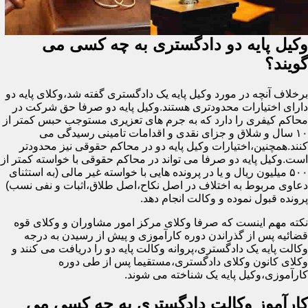
وکیل پایه دو دادگستری به چه کسی می
گویند؟
برخلاف آنچه در مورد وکیل پایه یک دادگستری گفته شد،وکلای پایه دو
دارای اختیارات محدودتری هستند.وکیل پایه دو صرفا حق شرکت در
محاکم کیفری را دارد که به جرم های تعزیری مستوجب حبس کمتر از
۱۰ سال و شلاق و جزای نقدی و اقدامات تامینی رسیدگی می
کنند.همچنین،اختیارات وکیل پایه دو در محاکم حقوقی نیز محدودتر
است.وکیل پایه دو صرفا می تواند در محاکم حقوقی با خواسته کمتر از
۵۰۰ میلیون ریال و یا در پرونده هایی با خواسته غیر مالی (به استثنای
دعاوی مربوط به اختلاف در اصل نکاح،اصل طلاق،اثبات و نفی نسب)
پرونده قبول نموده و وکالت انجام دهد.
نکته مهم اینست که صرفا وکلای مرکز امور مشاوران و وکلای قوه
قضائیه پس از گذراندن دوره کارآموزی و پیش از رسیدن به درجه
وکالت پایه یک دادگستری،پروانه وکالت پایه دو را دریافت می کنند و
وکلای کانون وکلای دادگستری،مستقیما پس از طی دوره
کارآموزی،وکیل پایه یک شناخته می شوند.
کارآموز وکالت دادگستری به چه کسی می