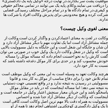
موفقیت پشت سر بگذارند،در نهایت درجه «وکیل پایه یک دادگستری»
را دریافت می نمایند.وکلای پایه یک می توانند در تمامی محاکم حقوقی
و کیفری،در تمام دادگاه ها و در تمام مراحل مختلف رسیدگی قضایی
شرکت کرده و هیچ محدودیتی برای پذیرش وکالت افراد یا شرکت ها
ندارند.
معنی لغوی وکیل چیست؟
وکالت در لغت به معنای اعتمادکردن و واگذار کردن است.وکالت از
جمله مشاغل آزاد است اما یک تفاوت مهم با دیگر مشاغل آزاد دارد و
آن شان و جایگاه این شغل است و این جایگاه به دلیل مسوولیت بالایی
است که وکیل در شغل وکالت دارد.یک وکیل خوب در صورتی می توان
گفت کارش را به نحو احسنت انجام داده که مساله موکل را مساله
خودش محسوب کند و در حدی برای کار موکل دغدغه داشته باشد که
نسبت به کار خود دارد.
هرچند وکالت تعهد به وسیله است به این معنی که وکیل موظف است
تمام تلاش خود را برای دفاع مناسب از موکل به کار بندد و قانونا
مسوولیتی در رسیدن به نتیجه ندارد و در واقع تضمینی جهت دستیابی
به نتیجه نمی دهد؛ اما مساله اینجاست که در باید در مقابل موکل
پاسخگو باشد و این جریان معیار سنجش اعتبار وکیل در جامعه است و
اینجاست که وکالت از دیگر مشاغل آزاد جدا شده و احساس
مسوولیت به همراه دقت بالا مهم ترین اصل وکالت است.کافی است
تا یک وکیل دادگستری کوچکترین اشتباهی انجام دهد تا همه از او