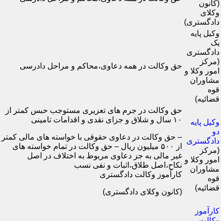
(کانون
وکلای
دادگستری)
وکیل پایه
یک
دادگستری
(مرکز
حق وکالت در همه دعاوی،محاکم و مراحل دادرسی
امور وکلا و
مشاوران
قوه
قضائیه)
حق وکالت در جرم های تعزیری مستوجب حبس کمتر از
۱۰ سال و شلاق و جزای نقدی و اقدامات تامینی
وکیل پایه
دو
– حق وکالت در دعاوی حقوقی با خواسته های مالی کمتر
دادگستری
از ۵۰۰ میلیون ریال – حق وکالت در تمام خواسته های
(مرکز
غیر مالی به جز دعاوی مربوط به اختلاف در اصل
امور وکلا و
نکاح،اصل طلاق،اثبات و نفی نسب
مشاوران
کارآموز وکالت دادگستری
قوه
قضائیه)
(کانون وکلای دادگستری)
کارآموز
وکالت