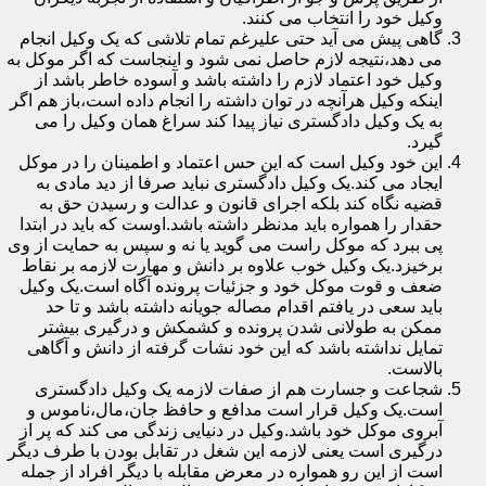
وکیل خود را انتخاب می کنند.
گاهی پیش می آید حتی علیرغم تمام تلاشی که یک وکیل انجام
می دهد،نتیجه لازم حاصل نمی شود و اینجاست که اگر موکل به
وکیل خود اعتماد لازم را داشته باشد و آسوده خاطر باشد از
اینکه وکیل هرآنچه در توان داشته را انجام داده است،باز هم اگر
به یک وکیل دادگستری نیاز پیدا کند سراغ همان وکیل را می
گیرد.
این خود وکیل است که این حس اعتماد و اطمینان را در موکل
ایجاد می کند.یک وکیل دادگستری نباید صرفا از دید مادی به
قضیه نگاه کند بلکه اجرای قانون و عدالت و رسیدن حق به
حقدار را همواره باید مدنظر داشته باشد.اوست که باید در ابتدا
پی ببرد که موکل راست می گوید یا نه و سپس به حمایت از وی
برخیزد.یک وکیل خوب علاوه بر دانش و مهارت لازمه بر نقاط
ضعف و قوت موکل خود و جزئیات پرونده آگاه است.یک وکیل
باید سعی در یافتم اقدام مصاله جویانه داشته باشد و تا حد
ممکن به طولانی شدن پرونده و کشمکش و درگیری بیشتر
تمایل نداشته باشد که این خود نشات گرفته از دانش و آگاهی
بالاست.
شجاعت و جسارت هم از صفات لازمه یک وکیل دادگستری
است.یک وکیل قرار است مدافع و حافظ جان،مال،ناموس و
آبروی موکل خود باشد.وکیل در دنیایی زندگی می کند که پر از
درگیری است یعنی لازمه این شغل در تقابل بودن با طرف دیگر
است از این رو همواره در معرض مقابله با دیگر افراد از جمله