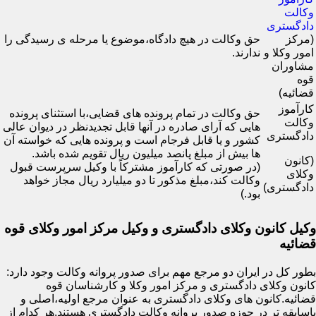
وکالت
دادگستری
(مرکز
حق وکالت در هیچ دادگاه،موضوع یا مرحله ی رسیدگی را
امور وکلا و
ندارند.
مشاوران
قوه
قضائیه)
کارآموز
حق وکالت در تمام پرونده های قضایی،با استثنای پرونده
وکالت
هایی که آرای صادره در آنها قابل تجدیدنظر در دیوان عالی
دادگستری
کشور و یا قابل فرجام است و پرونده هایی که خواسته آن
ها بیش از مبلغ پانصد میلیون ریال تقویم شده باشد.
(کانون
(در صورتی که کارآموز مشترکاً با وکیل سرپرست قبول
وکلای
وکالت کند،مبلغ مذکور تا دو میلیارد ریال مجاز خواهد
دادگستری)
بود.)
وکیل کانون وکلای دادگستری و وکیل مرکز امور وکلای قوه
قضائیه
بطور کل در ایران دو مرجع مهم برای صدور پروانه وکالت وجود دارد:
کانون وکلای دادگستری و مرکز امور وکلا و کارشناسان قوه
قضائیه.کانون های وکلای دادگستری به عنوان مرجع اولیه،اصلی و
باسابقه تر در حوزه صدور پروانه وکالت دادگستری هستند.هر کدام از