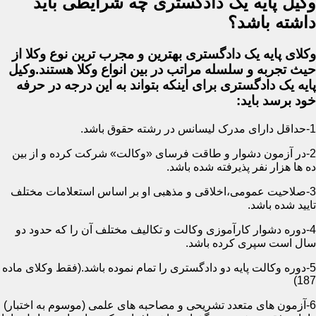
وکیل پایه یک دادگستری چه شرایطی باید
داشته باشد؟
وکلای پایه یک دادگستری بهترین و مجرب ترین نوع وکلا از
حیث تجربه و سلسله مراتب در بین انواع وکلا هستند.وکیل
پایه یک دادگستری برای اینکه بتواند به این درجه در حرفه
خود برسد باید:
1-حداقل دارای مدرک لیسانس در رشته حقوق باشد.
2-در آزمون دشوار و طاقت فرسای «وکالت» شرکت کرده و از بین
ده ها هزار نفر پذیرفته شده باشد.
3-صلاحیت عمومی،اخلاقی و مذهبی او بر اساس استعلامات مختلف
تایید شده باشد.
4-دوره دشوار کارآموزی وکالت و تکالیف مختلف آن را که حدود دو
سال است سپری کرده باشد.
5-دوره وکالت پایه دو دادگستری را تمام نموده باشد.(فقط وکلای ماده
187)
6-آزمون های متعدد تشریحی و مصاحبه های علمی (موسوم به اختبار)