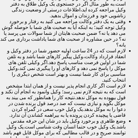
است.به طور مثال اگر در جستجوی یک وکیل طلاق به دفتر
وکیل مراجعه کرده اید،اطلاعات درستی از وضعیت زندگی
زناشویی خود و فرزندان و اموال بدهید.
وقتی به یک دفتر وکالت مراجعه می کنید به رفتار و برخورد
وکیل توجه کنید؛ به اینکه آیا به صحبت های شما با حوصله گوش
می دهد یا نه؟ ضمن صحبت هایتان از شما سوالات می پرسد یا
نه؟ در حین مشاوره از صحبت های شما یاداشت برداری می کند
یانه؟
لازم است که در 24 ساعت اولیه حضور شما در دفتر وکیل و
انعقاد قرارداد وکالت،وکیل پیگیر کارهای شما باشد و به تلفن
شما در اولین فرصت مناسب پاسخ دهد.اگر وکیلی تلفن های
موکل را پاسخ نمی دهد و کارهای او را پیگیری نمی کند،وکیل
مناسبی برای کار شما نیست و بهتر است شخص دیگری را
انتخاب کنید.
لازم است اگر کاری انجام پذیر نیست و از همان ابتدا مشخص
است که به نتیجه لازم نمی رسد؛ وکیل وانمود به انجام آن نکند و
قول بیهوده به موکل ندهد.نتیجه کار را همانطور که می بیند به
موکل بگوید و نیازی نیست که صد درصد قول برنده شدن در
دعوا را به موکل بدهد.یک وکیل خوب سعی در گمراه کردن
قاضی یا پیچیده کردن پرونده یا به بیراهمه کشاندن آن ندارد.
وضع ظاهری و برخورد وکیل باید در شان این حرفه مقدس
باشد.یک وکیل خوب حتما انسان وقت شناسی است.یک وکیل
توانمند صریح و در قالب مطالبی که برای موکل قابل فهم باشد