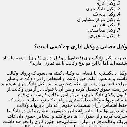
وکیل کاری
وکیل دادگستری
وکیل پایه یک
وکیل مرکز مشاوران
وکیل قضایی
وکیل معاضدتی
وکیل تسخیری
وکیل قضایی و وکیل اداری چه کسی است؟
عبارت وکیل دادگستری (قضایی) و وکیل اداری (کاری) را همه ما زیاد
شنیده ایم،اما آیا این دو نوع وکالت با هم تفاوتی دارند؟
وکیل دادگستری یا قضایی به وکیلی گفته می شود که پروانه وکالت
داشته و به همین علت حق وکالت از اشخاص را در دادگاه ها و سایر
مراجع قضایی دارد.برای اینکه شخصی بتواند وکیل دادگستری شود،باید
در رشته حقوق تحصیل کرده و پس آن با قبولی در آزمون وکالت،از
کانون وکلای دادگستری یا مرکز امور وکلا و کارشناسان قوه
قضائیه،پروانه وکالت دادگستری دریافت کند.توجه داشته باشید که
فقط اشخاص دارای تحصیلات حقوقی که دارای پروانه وکالت
باشند،می توانند از جانب اشخاص حقیقی به عنوان وکیل در دادگاه ا
شرکت کرده و از حقوق آن ها دفاع کنند و اشخاص حقوق دانِ فاقد
پروانه وکالت،جز در موارد استثنائی،حق چنین کاری را نخواهند داشت
و در صورت مداخله در چنین اموری،بر اساس قانون وکالت مورد