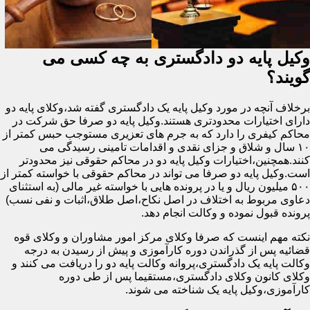
وکیل پایه دو دادگستری به چه کسی می
گویند؟
برخلاف آنچه در مورد وکیل پایه یک دادگستری گفته شد،وکلای پایه دو
دارای اختیارات محدودتری هستند.وکیل پایه دو صرفا حق شرکت در
محاکم کیفری را دارد که به جرم های تعزیری مستوجب حبس کمتر از
۱۰ سال و شلاق و جزای نقدی و اقدامات تامینی رسیدگی می
کنند.همچنین،اختیارات وکیل پایه دو در محاکم حقوقی نیز محدودتر
است.وکیل پایه دو صرفا می تواند در محاکم حقوقی با خواسته کمتر از
۵۰۰ میلیون ریال و یا در پرونده هایی با خواسته غیر مالی (به استثنای
دعاوی مربوط به اختلاف در اصل نکاح،اصل طلاق،اثبات و نفی نسب)
پرونده قبول نموده و وکالت انجام دهد.
نکته مهم اینست که صرفا وکلای مرکز امور مشاوران و وکلای قوه
قضائیه پس از گذراندن دوره کارآموزی و پیش از رسیدن به درجه
وکالت پایه یک دادگستری،پروانه وکالت پایه دو را دریافت می کنند و
وکلای کانون وکلای دادگستری،مستقیما پس از طی دوره
کارآموزی،وکیل پایه یک شناخته می شوند.