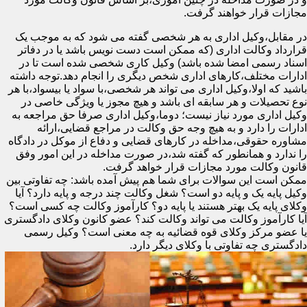
مجازات قرار خواهند گرفت.
در مقابل،وکیل اداری به هر شخصی گفته می شود که به موجب یک
قرارداد وکالت اداری (که ممکن است دست نویس باشد یا در دفاتر
اسناد رسمی امضا شده باشد) وکیل کاری شخصی شده است تا در
ادارات مختلف،کارهای اداری شخص دیگری را انجام دهد.توجه داشته
باشید که اولا،وکیل اداری می تواند هر شخصی،با سواد یا بیسواد،با هر
نوع تحصیلات و هر سابقه ای باشد و هیچ مجوز یا ویژگی خاصی در
وکیل اداری مورد نیاز نیست؛ دوما،وکیل اداری صرفا حق مراجعه به
ادارات را دارد و به هیچ وجه حق وکالت در مراجع قضایی،ارائه
مشاوره حقوقی،مداخله در کارهای قضایی و دفاع از موکل در دادگاه
را ندارد و همانطور که گفته شد،در صورت مداخله در این امور وفق
قانون وکالت مورد مجازات قرار خواهد گرفت.
ممکن است این سوالات برای شما هم پیش آمده باشد: چه تفاوتی بین
وکیل پایه یک و پایه دو است؟ شغل وکالت چند درجه و پایه دارد؟ آیا
وکلای پایه یک بهتر هستند یا پایه دو؟ کارآموز وکالت چه کسی است؟
آیا کارآموز وکالت می تواند وکالت کند؟ عضو کانون وکلای دادگستری
یا عضو مرکز وکلای قوه قضائیه به چه معنی است؟ وکیل رسمی
دادگستری چه تفاوتی با وکلای دیگر دارد.