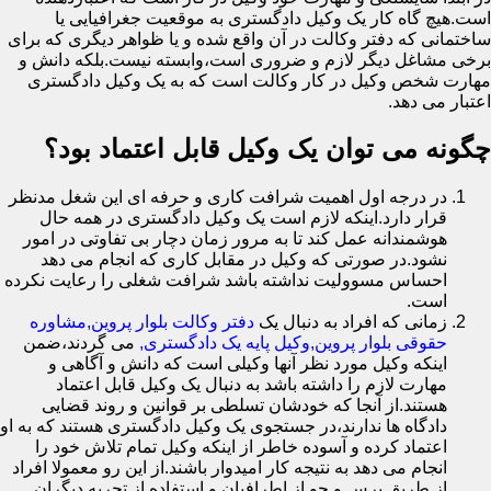
است.هیچ گاه کار یک وکیل دادگستری به موقعیت جغرافیایی یا
ساختمانی که دفتر وکالت در آن واقع شده و یا ظواهر دیگری که برای
برخی مشاغل دیگر لازم و ضروری است،وابسته نیست.بلکه دانش و
مهارت شخص وکیل در کار وکالت است که به یک وکیل دادگستری
اعتبار می دهد.
چگونه می توان یک وکیل قابل اعتماد بود؟
در درجه اول اهمیت شرافت کاری و حرفه ای این شغل مدنظر
قرار دارد.اینکه لازم است یک وکیل دادگستری در همه حال
هوشمندانه عمل کند تا به مرور زمان دچار بی تفاوتی در امور
نشود.در صورتی که وکیل در مقابل کاری که انجام می دهد
احساس مسوولیت نداشته باشد شرافت شغلی را رعایت نکرده
است.
زمانی که افراد به دنبال یک
دفتر وکالت بلوار پروین,مشاوره
حقوقی بلوار پروین,وکیل پایه یک دادگستری,
می گردند،ضمن
اینکه وکیل مورد نظر آنها وکیلی است که دانش و آگاهی و
مهارت لازم را داشته باشد به دنبال یک وکیل قابل اعتماد
هستند.از آنجا که خودشان تسلطی بر قوانین و روند قضایی
دادگاه ها ندارند،در جستجوی یک وکیل دادگستری هستند که به او
اعتماد کرده و آسوده خاطر از اینکه وکیل تمام تلاش خود را
انجام می دهد به نتیجه کار امیدوار باشند.از این رو معمولا افراد
از طریق پرس و جو از اطرافیان و استفاده از تجربه دیگران