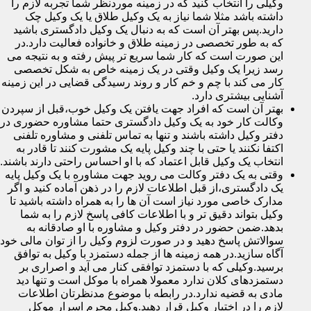
وکیلی را انتخاب کنید که در زمینه موردنظر شما تجربه لازم را
داشته باشد مثلا شما نیاز به یک وکیل طلاق یا یک وکیل چک
دارید.پس بهتر آن است که به دنبال یک وکیل دادگستری باشید
که به طور تخصصی در زمینه طلاق و خانواده فعالیت دارد.در
این صورت است که کار شما سریع تر پیش رفته و به نتیجه می
رسد زیرا یک وکیل وقتی در یک زمینه خاص به شکل تخصصی
کار می کند با چم و خم کار و روند رسیدگی قضایی در این زمینه
آشنایی بیشتری دارد.
بهتر آن است که افراد جهت یافتن یک وکیل خوب،قبل از سپردن
وکالت کار خود به یک وکیل دادگستری حتما مشاوره حضوری در
دفتر وکیل داشته باشند و تنها به تماس تلفنی و مشاوره تلفنی
اکتفا نکنند یا حتی با چند وکیل پایه یک مشورت کنند تا قادر به
انتخاب یک وکیل قابل اعتماد که با او احساس راحتی دارند باشند.
وقتی به یک دفتر وکالت می روید جهت مشاوره با یک وکیل پایه
یک دادگستری،از قبل اطلاعات لازم را در ذهن آماده کنید و اگر
مدارک خاصی مورد نیاز است آن ها را به همراه داشته باشید تا
وکیل بتواند دقیق تر و با اطلاعات کافی پاسخ لازم را به شما
بدهد.ضمن حضور در دفتر وکیل و مشاوره با او صادقانه به
سوالاتش پاسخ دهید و در صورت لزوم وکیل را از توان مالی خود
آگاه سازید.در همه زمینه ها از جمله دستمزد با وکیل به توافق
برسید.وکیلی که با دستمزد توافقی کنار می آید و اصراری بر
دستمزدهای کلان ندارد معمولا همراه با موکل است و تنها دید
مادی به قضیه ندارد.در رابطه با موضوع مدنظرتان اطلاعات
لازم را در اختیار وکیل قرار دهید.وکیل محرم اسرار موکل