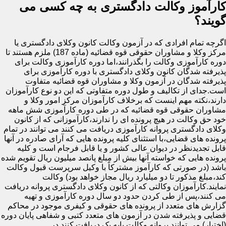
کارآموز وکالت دادگستری به چه کسی می
گویند؟
اگرچه تمام افرادی که در آزمون وکالت کانون وکلای دادگستری یا
مرکز وکلا و مشاوران حقوقی قوه قضائیه (ماده 187) ملزم هستند تا
دوره کارآموزی وکالت را بگذرانند،اما دوره کارآموزی وکالت برای
پذیرفته شدگان کانون وکلای دادگستری با دوره کارآموزی برای
پذیرفته شدگان در آزمون وکلا و مشاوران قوه قضائیه متفاوت
است.جدای از تکالیف و طول دوره متفاوتی که این دو نوع کارآموزان
دارند،نکته مهم اینست که برخلاف کارآموزان مرکز امور وکلا و
مشاوران حقوقی قوه قضائیه که در طی دوره کارآموزی شش ماهه
خود حق وکالت در هیچ پرونده ای را ندارند،کارآموزانی که از کانون
وکلای دادگستری پروانه کارآموزی دریافت می کنند می توانند در تمام
پرونده های قضایی،با استثنای کلیه پرونده هایی که آرای صادره در آنها
قابل تجدیدنظر در دیوان عالی کشور و یا قابل فرجام است و کلیه
پرونده هایی که خواسته آنها بیش از مبلغ پانصد میلیون ریال تقویم شده
باشد (در صورتی که کارآموز مشترکاً با وکیل سرپرست قبول وکالت
کند،مبلغ مذکور تا دو میلیارد ریال مجاز خواهد بود) وکالت
نمایند.کارآموزان وکالتی که از کانون وکلای دادگستری پروانه دریافت
می کنند،پس از طی کردن حدود دو سال دوره کارآموزی و تهیه
گزارش های متعدد از پرونده های حقوقی و کیفری موجود در محاکم
قضایی و پذیرفته شدن در آزمون های متعدد کتبی و شفاهی پایان دوره
(اختبار) می توانند پروانه وکالت پایه یک دریافت کنند.در