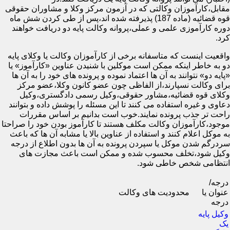
مقابل،کارآموزان وکالتی که در آزمون مرکز وکلا و مشاوران حقوقی
قوه قضائیه (ماده 187) پذیرفته شده اند،پس از طی کردن شش ماه
دوره کارآموزی علمی و عملی،پروانه وکالت پایه دو دریافت خواهند
کرد.
واقعیت اینست که متاسفانه برخی از کارآموزان وکالت یا وکلای پایه
دو به خاطر اینکه ممکن است موکلین با شنیدن عناوین «کارآموز» یا
«پایه دو» نتوانند به آن ها اعتماد نموده و پرونده های خود را به آن ها
برای وکالت نسپارند،از الفاظی چون عضو کانون وکلا،عضو مرکز
وکلای قوه قضائیه،مشاور حقوقی،وکیل رسمی دادگستری،وکیل
دعاوی و غیره استفاده می کنند تا این مسئله را پوشش داده و بتوانند
راحت تر جذب پرونده نمایند.خوب است بدانیم بر اساس مقررات
موجود،کارآموزان وکالت مکلف هستند تا کارآموز بودن خود را صراحتا
به موکل اعلام کنند و استفاده از عناوین بالا یا مشابه آن ها که باعث
سردرگم شدن موکل یا سپردن پرونده به آن ها بدون اطلاع از درجه
وکیل شود،تخلف محسوب شده و ممکن است باعث مجازت های
انتظامی شخص خاطی شود.
درجه/
عنوان یا
محدودیت های وکالت
درجه
وکیل پایه
یک