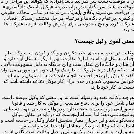
را با موفقیت پشت سر گذرانده باشد.افرادی که بتوانند این مراحل را با
موفقیت پشت سر بگذارند،در نهایت درجه «وکیل پایه یک دادگستری»
را دریافت می نمایند.وکلای پایه یک می توانند در تمامی محاکم حقوقی
و کیفری،در تمام دادگاه ها و در تمام مراحل مختلف رسیدگی قضایی
شرکت کرده و هیچ محدودیتی برای پذیرش وکالت افراد یا شرکت ها
ندارند.
معنی لغوی وکیل چیست؟
وکالت در لغت به معنای اعتمادکردن و واگذار کردن است.وکالت از
جمله مشاغل آزاد است اما یک تفاوت مهم با دیگر مشاغل آزاد دارد و
آن شان و جایگاه این شغل است و این جایگاه به دلیل مسوولیت بالایی
است که وکیل در شغل وکالت دارد.یک وکیل خوب در صورتی می توان
گفت کارش را به نحو احسنت انجام داده که مساله موکل را مساله
خودش محسوب کند و در حدی برای کار موکل دغدغه داشته باشد که
نسبت به کار خود دارد.
هرچند وکالت تعهد به وسیله است به این معنی که وکیل موظف است
تمام تلاش خود را برای دفاع مناسب از موکل به کار بندد و قانونا
مسوولیتی در رسیدن به نتیجه ندارد و در واقع تضمینی جهت دستیابی
به نتیجه نمی دهد؛ اما مساله اینجاست که در باید در مقابل موکل
پاسخگو باشد و این جریان معیار سنجش اعتبار وکیل در جامعه است و
اینجاست که وکالت از دیگر مشاغل آزاد جدا شده و احساس
مسوولیت به همراه دقت بالا مهم ترین اصل وکالت است.کافی است