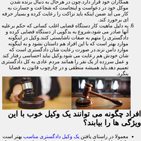
همکاران خود قرار دارد.چون در هرحال به دنبال برنده شدن
موکل خود در دعواست و اینجاست که شجاعت و جسارت به
کار می آید ضمن اینکه باید نزاکت را رعایت کرده و بسیار حرفه
ای برخورد کند.
به دلیل ماهیت کار دستگاه قضایی اغلب کسانی که حکم برعلیه
آنها صادر می شود،شروع به بدگویی از دستگاه قضایی کرده و
دادگستری را متهم به صفات ناشایستی کنند.وکیل در اینگونه
موارد بهتر است که با این افراد هم داستان نشود و به اینگونه
موارد دامن نزند.در صورت رعایت شان دادگستری است که
شان خودش هم رعایت می شود.وکیل نباید احساسی رفتار کند
و عمل سرزده از یک نفر را همانند مردم عادی به کل دادگستری
تعمیم دهد.باید همیشه منطقی و در چارچوب قانون به قضایا
بنگرد.
افراد چگونه می توانند یک وکیل خوب با این
ویژگی ها را بیابند؟
معمولا در راستای یافتن
یک وکیل دادگستری مناسب
بهتر است