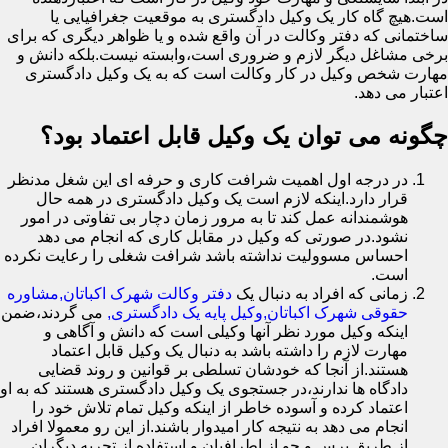
است.هیچ گاه کار یک وکیل دادگستری به موقعیت جغرافیایی یا
ساختمانی که دفتر وکالت در آن واقع شده و یا ظواهر دیگری که برای
برخی مشاغل دیگر لازم و ضروری است،وابسته نیست.بلکه دانش و
مهارت شخص وکیل در کار وکالت است که به یک وکیل دادگستری
اعتبار می دهد.
چگونه می توان یک وکیل قابل اعتماد بود؟
در درجه اول اهمیت شرافت کاری و حرفه ای این شغل مدنظر
قرار دارد.اینکه لازم است یک وکیل دادگستری در همه حال
هوشمندانه عمل کند تا به مرور زمان دچار بی تفاوتی در امور
نشود.در صورتی که وکیل در مقابل کاری که انجام می دهد
احساس مسوولیت نداشته باشد شرافت شغلی را رعایت نکرده
است.
زمانی که افراد به دنبال یک
دفتر وکالت شهرک اکباتان,مشاوره
حقوقی شهرک اکباتان,وکیل پایه یک دادگستری,
می گردند،ضمن
اینکه وکیل مورد نظر آنها وکیلی است که دانش و آگاهی و
مهارت لازم را داشته باشد به دنبال یک وکیل قابل اعتماد
هستند.از آنجا که خودشان تسلطی بر قوانین و روند قضایی
دادگاه ها ندارند،در جستجوی یک وکیل دادگستری هستند که به او
اعتماد کرده و آسوده خاطر از اینکه وکیل تمام تلاش خود را
انجام می دهد به نتیجه کار امیدوار باشند.از این رو معمولا افراد
از طریق پرس و جو از اطرافیان و استفاده از تجربه دیگران