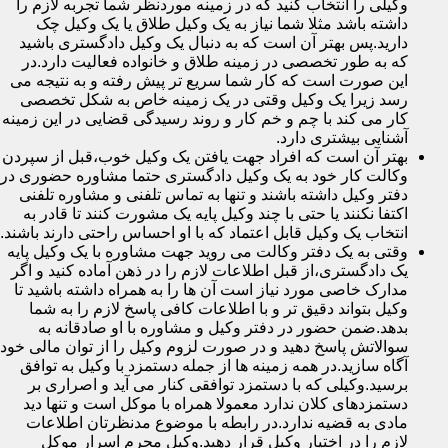
وکیلی را انتخاب کنید که در زمینه موردنظر شما تجربه لازم را
داشته باشد مثلا شما نیاز به یک وکیل طلاق یا یک وکیل چک
دارید.پس بهتر آن است که به دنبال یک وکیل دادگستری باشید
که به طور تخصصی در زمینه طلاق و خانواده فعالیت دارد.در
این صورت است که کار شما سریع تر پیش رفته و به نتیجه می
رسد زیرا یک وکیل وقتی در یک زمینه خاص به شکل تخصصی
کار می کند با چم و خم کار و روند رسیدگی قضایی در این زمینه
آشنایی بیشتری دارد.
بهتر آن است که افراد جهت یافتن یک وکیل خوب،قبل از سپردن
وکالت کار خود به یک وکیل دادگستری حتما مشاوره حضوری در
دفتر وکیل داشته باشند و تنها به تماس تلفنی و مشاوره تلفنی
اکتفا نکنند یا حتی با چند وکیل پایه یک مشورت کنند تا قادر به
انتخاب یک وکیل قابل اعتماد که با او احساس راحتی دارند باشند.
وقتی به یک دفتر وکالت می روید جهت مشاوره با یک وکیل پایه
یک دادگستری،از قبل اطلاعات لازم را در ذهن آماده کنید و اگر
مدارک خاصی مورد نیاز است آن ها را به همراه داشته باشید تا
وکیل بتواند دقیق تر و با اطلاعات کافی پاسخ لازم را به شما
بدهد.ضمن حضور در دفتر وکیل و مشاوره با او صادقانه به
سوالاتش پاسخ دهید و در صورت لزوم وکیل را از توان مالی خود
آگاه سازید.در همه زمینه ها از جمله دستمزد با وکیل به توافق
برسید.وکیلی که با دستمزد توافقی کنار می آید و اصراری بر
دستمزدهای کلان ندارد معمولا همراه با موکل است و تنها دید
مادی به قضیه ندارد.در رابطه با موضوع مدنظرتان اطلاعات
لازم را در اختیار وکیل قرار دهید.وکیل محرم اسرار موکل