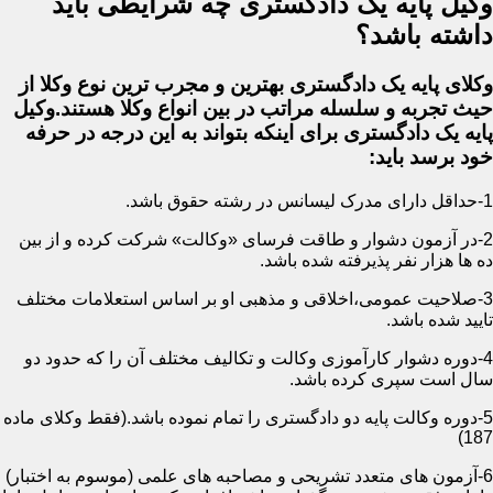
وکیل پایه یک دادگستری چه شرایطی باید
داشته باشد؟
وکلای پایه یک دادگستری بهترین و مجرب ترین نوع وکلا از
حیث تجربه و سلسله مراتب در بین انواع وکلا هستند.وکیل
پایه یک دادگستری برای اینکه بتواند به این درجه در حرفه
خود برسد باید:
1-حداقل دارای مدرک لیسانس در رشته حقوق باشد.
2-در آزمون دشوار و طاقت فرسای «وکالت» شرکت کرده و از بین
ده ها هزار نفر پذیرفته شده باشد.
3-صلاحیت عمومی،اخلاقی و مذهبی او بر اساس استعلامات مختلف
تایید شده باشد.
4-دوره دشوار کارآموزی وکالت و تکالیف مختلف آن را که حدود دو
سال است سپری کرده باشد.
5-دوره وکالت پایه دو دادگستری را تمام نموده باشد.(فقط وکلای ماده
187)
6-آزمون های متعدد تشریحی و مصاحبه های علمی (موسوم به اختبار)