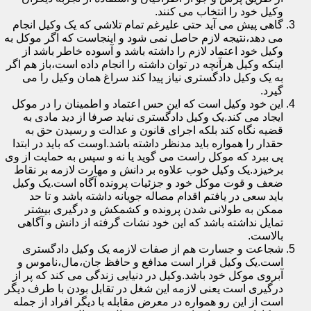
وکیل خود را انتخاب می کنند.
گاهی پیش می آید حتی علیرغم تمام تلاشی که یک وکیل انجام
می دهد،نتیجه لازم حاصل نمی شود و اینجاست که اگر موکل به
وکیل خود اعتماد لازم را داشته باشد و آسوده خاطر باشد از
اینکه وکیل هرآنچه در توان داشته را انجام داده است،باز هم اگر
به یک وکیل دادگستری نیاز پیدا کند سراغ همان وکیل را می
گیرد.
این خود وکیل است که این حس اعتماد و اطمینان را در موکل
ایجاد می کند.یک وکیل دادگستری نباید صرفا از دید مادی به
قضیه نگاه کند بلکه اجرای قانون و عدالت و رسیدن حق به
حقدار را همواره باید مدنظر داشته باشد.اوست که باید در ابتدا
پی ببرد که موکل راست می گوید یا نه و سپس به حمایت از وی
برخیزد.یک وکیل خوب علاوه بر دانش و مهارت لازمه بر نقاط
ضعف و قوت موکل خود و جزئیات پرونده آگاه است.یک وکیل
باید سعی در یافتم اقدام مصاله جویانه داشته باشد و تا حد
ممکن به طولانی شدن پرونده و کشمکش و درگیری بیشتر
تمایل نداشته باشد که این خود نشات گرفته از دانش و آگاهی
بالاست.
شجاعت و جسارت هم از صفات لازمه یک وکیل دادگستری
است.یک وکیل قرار است مدافع و حافظ جان،مال،ناموس و
آبروی موکل خود باشد.وکیل در دنیایی زندگی می کند که پر از
درگیری است یعنی لازمه این شغل در تقابل بودن با طرف دیگر
است از این رو همواره در معرض مقابله با دیگر افراد از جمله