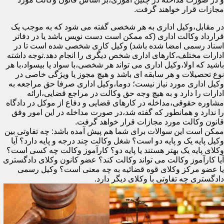
مجازات قرار خواهند گرفت.
در مقابل،وکیل اداری به هر شخصی گفته می شود که به موجب یک
قرارداد وکالت اداری (که ممکن است دست نویس باشد یا در دفاتر
اسناد رسمی امضا شده باشد) وکیل کاری شخصی شده است تا در
ادارات مختلف،کارهای اداری شخص دیگری را انجام دهد.توجه داشته
باشید که اولا،وکیل اداری می تواند هر شخصی،با سواد یا بیسواد،با هر
نوع تحصیلات و هر سابقه ای باشد و هیچ مجوز یا ویژگی خاصی در
وکیل اداری مورد نیاز نیست؛ دوما،وکیل اداری صرفا حق مراجعه به
ادارات را دارد و به هیچ وجه حق وکالت در مراجع قضایی،ارائه
مشاوره حقوقی،مداخله در کارهای قضایی و دفاع از موکل در دادگاه
را ندارد و همانطور که گفته شد،در صورت مداخله در این امور وفق
قانون وکالت مورد مجازات قرار خواهد گرفت.
ممکن است این سوالات برای شما هم پیش آمده باشد: چه تفاوتی بین
وکیل پایه یک و پایه دو است؟ شغل وکالت چند درجه و پایه دارد؟ آیا
وکلای پایه یک بهتر هستند یا پایه دو؟ کارآموز وکالت چه کسی است؟
آیا کارآموز وکالت می تواند وکالت کند؟ عضو کانون وکلای دادگستری
یا عضو مرکز وکلای قوه قضائیه به چه معنی است؟ وکیل رسمی
دادگستری چه تفاوتی با وکلای دیگر دارد.