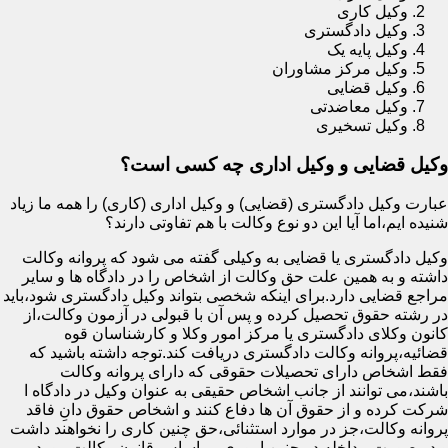
وکیل کاری
وکیل دادگستری
وکیل پایه یک
وکیل مرکز مشاوران
وکیل قضایی
وکیل معاضدتی
وکیل تسخیری
وکیل قضایی و وکیل اداری چه کسی است؟
عبارت وکیل دادگستری (قضایی) و وکیل اداری (کاری) را همه ما زیاد
شنیده ایم،اما آیا این دو نوع وکالت با هم تفاوتی دارند؟
وکیل دادگستری یا قضایی به وکیلی گفته می شود که پروانه وکالت
داشته و به همین علت حق وکالت از اشخاص را در دادگاه ها و سایر
مراجع قضایی دارد.برای اینکه شخصی بتواند وکیل دادگستری شود،باید
در رشته حقوق تحصیل کرده و پس آن با قبولی در آزمون وکالت،از
کانون وکلای دادگستری یا مرکز امور وکلا و کارشناسان قوه
قضائیه،پروانه وکالت دادگستری دریافت کند.توجه داشته باشید که
فقط اشخاص دارای تحصیلات حقوقی که دارای پروانه وکالت
باشند،می توانند از جانب اشخاص حقیقی به عنوان وکیل در دادگاه ا
شرکت کرده و از حقوق آن ها دفاع کنند و اشخاص حقوق دانِ فاقد
پروانه وکالت،جز در موارد استثنائی،حق چنین کاری را نخواهند داشت
و در صورت مداخله در چنین اموری،بر اساس قانون وکالت مورد