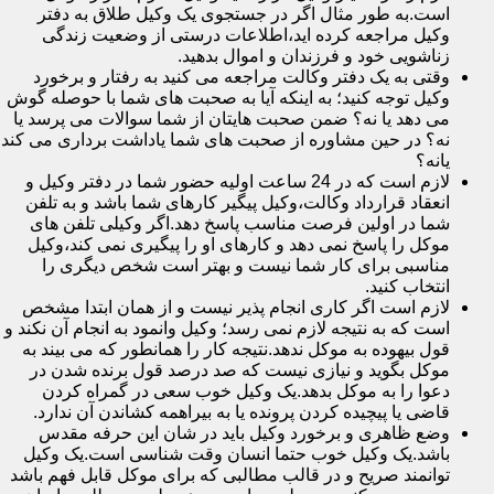
است.به طور مثال اگر در جستجوی یک وکیل طلاق به دفتر
وکیل مراجعه کرده اید،اطلاعات درستی از وضعیت زندگی
زناشویی خود و فرزندان و اموال بدهید.
وقتی به یک دفتر وکالت مراجعه می کنید به رفتار و برخورد
وکیل توجه کنید؛ به اینکه آیا به صحبت های شما با حوصله گوش
می دهد یا نه؟ ضمن صحبت هایتان از شما سوالات می پرسد یا
نه؟ در حین مشاوره از صحبت های شما یاداشت برداری می کند
یانه؟
لازم است که در 24 ساعت اولیه حضور شما در دفتر وکیل و
انعقاد قرارداد وکالت،وکیل پیگیر کارهای شما باشد و به تلفن
شما در اولین فرصت مناسب پاسخ دهد.اگر وکیلی تلفن های
موکل را پاسخ نمی دهد و کارهای او را پیگیری نمی کند،وکیل
مناسبی برای کار شما نیست و بهتر است شخص دیگری را
انتخاب کنید.
لازم است اگر کاری انجام پذیر نیست و از همان ابتدا مشخص
است که به نتیجه لازم نمی رسد؛ وکیل وانمود به انجام آن نکند و
قول بیهوده به موکل ندهد.نتیجه کار را همانطور که می بیند به
موکل بگوید و نیازی نیست که صد درصد قول برنده شدن در
دعوا را به موکل بدهد.یک وکیل خوب سعی در گمراه کردن
قاضی یا پیچیده کردن پرونده یا به بیراهمه کشاندن آن ندارد.
وضع ظاهری و برخورد وکیل باید در شان این حرفه مقدس
باشد.یک وکیل خوب حتما انسان وقت شناسی است.یک وکیل
توانمند صریح و در قالب مطالبی که برای موکل قابل فهم باشد