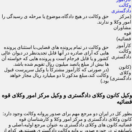
وکالت
دادگستری
(مرکز
حق وکالت در هیچ دادگاه،موضوع یا مرحله ی رسیدگی را
امور وکلا و
ندارند.
مشاوران
قوه
قضائیه)
کارآموز
حق وکالت در تمام پرونده های قضایی،با استثنای پرونده
وکالت
هایی که آرای صادره در آنها قابل تجدیدنظر در دیوان عالی
دادگستری
کشور و یا قابل فرجام است و پرونده هایی که خواسته آن
ها بیش از مبلغ پانصد میلیون ریال تقویم شده باشد.
(کانون
(در صورتی که کارآموز مشترکاً با وکیل سرپرست قبول
وکلای
وکالت کند،مبلغ مذکور تا دو میلیارد ریال مجاز خواهد
دادگستری)
بود.)
وکیل کانون وکلای دادگستری و وکیل مرکز امور وکلای قوه
قضائیه
بطور کل در ایران دو مرجع مهم برای صدور پروانه وکالت وجود دارد:
کانون وکلای دادگستری و مرکز امور وکلا و کارشناسان قوه
قضائیه.کانون های وکلای دادگستری به عنوان مرجع اولیه،اصلی و
باسابقه تر در حوزه صدور پروانه وکالت دادگستری هستند.هر کدام از