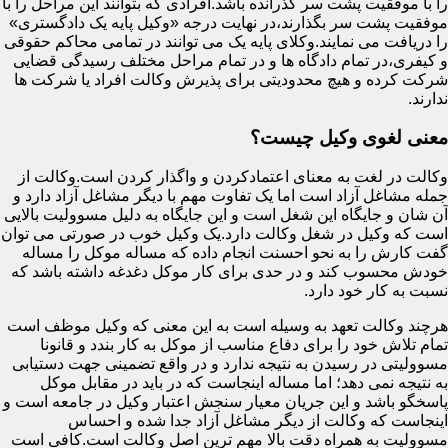
را با موفقیت پشت سر گذرانده باشد.افرادی که بتوانند این مراحل را با
موفقیت پشت سر بگذارند،در نهایت درجه «وکیل پایه یک دادگستری»
را دریافت می نمایند.وکلای پایه یک می توانند در تمامی محاکم حقوقی
و کیفری،در تمام دادگاه ها و در تمام مراحل مختلف رسیدگی قضایی
شرکت کرده و هیچ محدودیتی برای پذیرش وکالت افراد یا شرکت ها
ندارند.
معنی لغوی وکیل چیست؟
وکالت در لغت به معنای اعتمادکردن و واگذار کردن است.وکالت از
جمله مشاغل آزاد است اما یک تفاوت مهم با دیگر مشاغل آزاد دارد و
آن شان و جایگاه این شغل است و این جایگاه به دلیل مسوولیت بالایی
است که وکیل در شغل وکالت دارد.یک وکیل خوب در صورتی می توان
گفت کارش را به نحو احسنت انجام داده که مساله موکل را مساله
خودش محسوب کند و در حدی برای کار موکل دغدغه داشته باشد که
نسبت به کار خود دارد.
هرچند وکالت تعهد به وسیله است به این معنی که وکیل موظف است
تمام تلاش خود را برای دفاع مناسب از موکل به کار بندد و قانونا
مسوولیتی در رسیدن به نتیجه ندارد و در واقع تضمینی جهت دستیابی
به نتیجه نمی دهد؛ اما مساله اینجاست که در باید در مقابل موکل
پاسخگو باشد و این جریان معیار سنجش اعتبار وکیل در جامعه است و
اینجاست که وکالت از دیگر مشاغل آزاد جدا شده و احساس
مسوولیت به همراه دقت بالا مهم ترین اصل وکالت است.کافی است