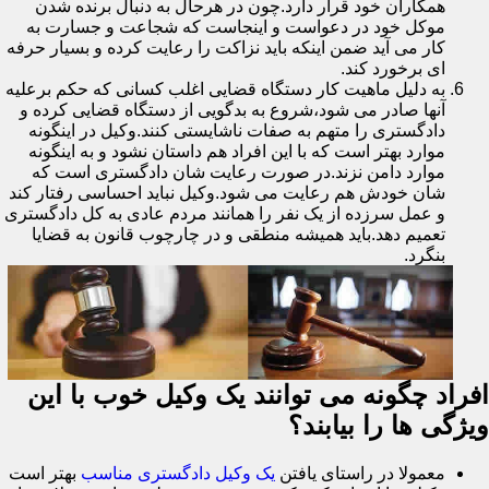
همکاران خود قرار دارد.چون در هرحال به دنبال برنده شدن
موکل خود در دعواست و اینجاست که شجاعت و جسارت به
کار می آید ضمن اینکه باید نزاکت را رعایت کرده و بسیار حرفه
ای برخورد کند.
به دلیل ماهیت کار دستگاه قضایی اغلب کسانی که حکم برعلیه
آنها صادر می شود،شروع به بدگویی از دستگاه قضایی کرده و
دادگستری را متهم به صفات ناشایستی کنند.وکیل در اینگونه
موارد بهتر است که با این افراد هم داستان نشود و به اینگونه
موارد دامن نزند.در صورت رعایت شان دادگستری است که
شان خودش هم رعایت می شود.وکیل نباید احساسی رفتار کند
و عمل سرزده از یک نفر را همانند مردم عادی به کل دادگستری
تعمیم دهد.باید همیشه منطقی و در چارچوب قانون به قضایا
بنگرد.
افراد چگونه می توانند یک وکیل خوب با این
ویژگی ها را بیابند؟
معمولا در راستای یافتن
یک وکیل دادگستری مناسب
بهتر است