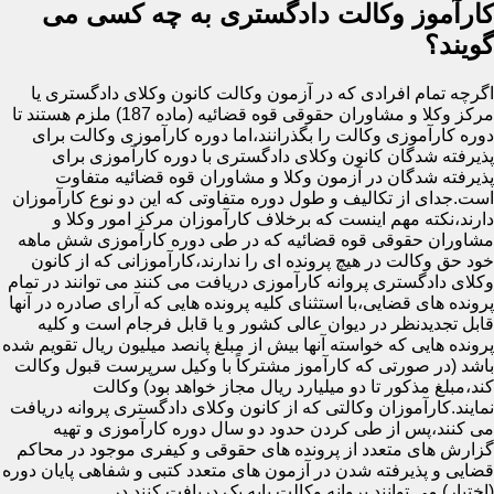
کارآموز وکالت دادگستری به چه کسی می
گویند؟
اگرچه تمام افرادی که در آزمون وکالت کانون وکلای دادگستری یا
مرکز وکلا و مشاوران حقوقی قوه قضائیه (ماده 187) ملزم هستند تا
دوره کارآموزی وکالت را بگذرانند،اما دوره کارآموزی وکالت برای
پذیرفته شدگان کانون وکلای دادگستری با دوره کارآموزی برای
پذیرفته شدگان در آزمون وکلا و مشاوران قوه قضائیه متفاوت
است.جدای از تکالیف و طول دوره متفاوتی که این دو نوع کارآموزان
دارند،نکته مهم اینست که برخلاف کارآموزان مرکز امور وکلا و
مشاوران حقوقی قوه قضائیه که در طی دوره کارآموزی شش ماهه
خود حق وکالت در هیچ پرونده ای را ندارند،کارآموزانی که از کانون
وکلای دادگستری پروانه کارآموزی دریافت می کنند می توانند در تمام
پرونده های قضایی،با استثنای کلیه پرونده هایی که آرای صادره در آنها
قابل تجدیدنظر در دیوان عالی کشور و یا قابل فرجام است و کلیه
پرونده هایی که خواسته آنها بیش از مبلغ پانصد میلیون ریال تقویم شده
باشد (در صورتی که کارآموز مشترکاً با وکیل سرپرست قبول وکالت
کند،مبلغ مذکور تا دو میلیارد ریال مجاز خواهد بود) وکالت
نمایند.کارآموزان وکالتی که از کانون وکلای دادگستری پروانه دریافت
می کنند،پس از طی کردن حدود دو سال دوره کارآموزی و تهیه
گزارش های متعدد از پرونده های حقوقی و کیفری موجود در محاکم
قضایی و پذیرفته شدن در آزمون های متعدد کتبی و شفاهی پایان دوره
(اختبار) می توانند پروانه وکالت پایه یک دریافت کنند.در