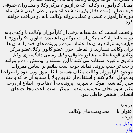
مقابل،کارآموزان وکالتی که در آزمون مرکز وکلا و مشاوران حقوقی
قوه قضائیه (ماده 187) پذیرفته شده اند،پس از طی کردن شش ماه
دوره کارآموزی علمی و عملی،پروانه وکالت پایه دو دریافت خواهند
کرد.
واقعیت اینست که متاسفانه برخی از کارآموزان وکالت یا وکلای پایه
دو به خاطر اینکه ممکن است موکلین با شنیدن عناوین «کارآموز» یا
«پایه دو» نتوانند به آن ها اعتماد نموده و پرونده های خود را به آن ها
برای وکالت نسپارند،از الفاظی چون عضو کانون وکلا،عضو مرکز
وکلای قوه قضائیه،مشاور حقوقی،وکیل رسمی دادگستری،وکیل
دعاوی و غیره استفاده می کنند تا این مسئله را پوشش داده و بتوانند
راحت تر جذب پرونده نمایند.خوب است بدانیم بر اساس مقررات
موجود،کارآموزان وکالت مکلف هستند تا کارآموز بودن خود را صراحتا
به موکل اعلام کنند و استفاده از عناوین بالا یا مشابه آن ها که باعث
سردرگم شدن موکل یا سپردن پرونده به آن ها بدون اطلاع از درجه
وکیل شود،تخلف محسوب شده و ممکن است باعث مجازت های
انتظامی شخص خاطی شود.
درجه/
عنوان یا
محدودیت های وکالت
درجه
وکیل پایه
یک