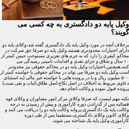
وکیل پایه دو دادگستری به چه کسی می
گویند؟
برخلاف آنچه در مورد وکیل پایه یک دادگستری گفته شد،وکلای پایه دو
دارای اختیارات محدودتری هستند.وکیل پایه دو صرفا حق شرکت در
محاکم کیفری را دارد که به جرم های تعزیری مستوجب حبس کمتر از
۱۰ سال و شلاق و جزای نقدی و اقدامات تامینی رسیدگی می
کنند.همچنین،اختیارات وکیل پایه دو در محاکم حقوقی نیز محدودتر
است.وکیل پایه دو صرفا می تواند در محاکم حقوقی با خواسته کمتر از
۵۰۰ میلیون ریال و یا در پرونده هایی با خواسته غیر مالی (به استثنای
دعاوی مربوط به اختلاف در اصل نکاح،اصل طلاق،اثبات و نفی نسب)
پرونده قبول نموده و وکالت انجام دهد.
نکته مهم اینست که صرفا وکلای مرکز امور مشاوران و وکلای قوه
قضائیه پس از گذراندن دوره کارآموزی و پیش از رسیدن به درجه
وکالت پایه یک دادگستری،پروانه وکالت پایه دو را دریافت می کنند و
وکلای کانون وکلای دادگستری،مستقیما پس از طی دوره
کارآموزی،وکیل پایه یک شناخته می شوند.