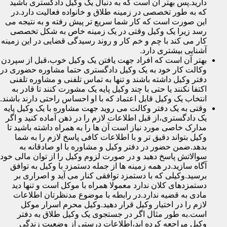
دارید.پس بهتر آن است که به دنبال یک وکیل دادگستری باشید
که به طور تخصصی در زمینه طلاق و خانواده فعالیت دارد.در
این صورت است که کار شما سریع تر پیش رفته و به نتیجه می
رسد زیرا یک وکیل وقتی در یک زمینه خاص به شکل تخصصی
کار می کند با چم و خم کار و روند رسیدگی قضایی در این زمینه
آشنایی بیشتری دارد.
بهتر آن است که افراد جهت یافتن یک وکیل خوب،قبل از سپردن
وکالت کار خود به یک وکیل دادگستری حتما مشاوره حضوری در
دفتر وکیل داشته باشند و تنها به تماس تلفنی و مشاوره تلفنی
اکتفا نکنند یا حتی با چند وکیل پایه یک مشورت کنند تا قادر به
انتخاب یک وکیل قابل اعتماد که با او احساس راحتی دارند باشند.
وقتی به یک دفتر وکالت می روید جهت مشاوره با یک وکیل پایه
یک دادگستری،از قبل اطلاعات لازم را در ذهن آماده کنید و اگر
مدارک خاصی مورد نیاز است آن ها را به همراه داشته باشید تا
وکیل بتواند دقیق تر و با اطلاعات کافی پاسخ لازم را به شما
بدهد.ضمن حضور در دفتر وکیل و مشاوره با او صادقانه به
سوالاتش پاسخ دهید و در صورت لزوم وکیل را از توان مالی خود
آگاه سازید.در همه زمینه ها از جمله دستمزد با وکیل به توافق
برسید.وکیلی که با دستمزد توافقی کنار می آید و اصراری بر
دستمزدهای کلان ندارد معمولا همراه با موکل است و تنها دید
مادی به قضیه ندارد.در رابطه با موضوع مدنظرتان اطلاعات
لازم را در اختیار وکیل قرار دهید.وکیل محرم اسرار موکل
است.به طور مثال اگر در جستجوی یک وکیل طلاق به دفتر
وکیل مراجعه کرده اید،اطلاعات درستی از وضعیت زندگی