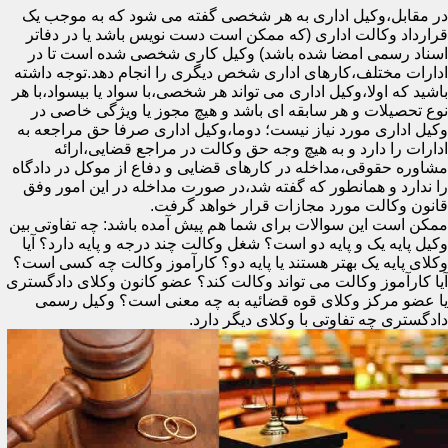
در مقابل،وکیل اداری به هر شخصی گفته می شود که به موجب یک
قرارداد وکالت اداری (که ممکن است دست نویس باشد یا در دفاتر
اسناد رسمی امضا شده باشد) وکیل کاری شخصی شده است تا در
ادارات مختلف،کارهای اداری شخص دیگری را انجام دهد.توجه داشته
باشید که اولا،وکیل اداری می تواند هر شخصی،با سواد یا بیسواد،با هر
نوع تحصیلات و هر سابقه ای باشد و هیچ مجوز یا ویژگی خاصی در
وکیل اداری مورد نیاز نیست؛ دوما،وکیل اداری صرفا حق مراجعه به
ادارات را دارد و به هیچ وجه حق وکالت در مراجع قضایی،ارائه
مشاوره حقوقی،مداخله در کارهای قضایی و دفاع از موکل در دادگاه
را ندارد و همانطور که گفته شد،در صورت مداخله در این امور وفق
قانون وکالت مورد مجازات قرار خواهد گرفت.
ممکن است این سوالات برای شما هم پیش آمده باشد: چه تفاوتی بین
وکیل پایه یک و پایه دو است؟ شغل وکالت چند درجه و پایه دارد؟ آیا
وکلای پایه یک بهتر هستند یا پایه دو؟ کارآموز وکالت چه کسی است؟
آیا کارآموز وکالت می تواند وکالت کند؟ عضو کانون وکلای دادگستری
یا عضو مرکز وکلای قوه قضائیه به چه معنی است؟ وکیل رسمی
دادگستری چه تفاوتی با وکلای دیگر دارد.