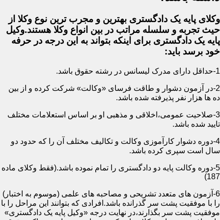
وکلای پایه یک دادگستری بهترین و مجرب ترین نوع وکلا از
حیث تجربه و سلسله مراتب در بین انواع وکلا هستند.وکیل
پایه یک دادگستری برای اینکه بتواند به این درجه در حرفه
خود برسد باید:
1-حداقل دارای مدرک لیسانس در رشته حقوق باشد.
2-در آزمون دشوار و طاقت فرسای «وکالت» شرکت کرده و از بین
ده ها هزار نفر پذیرفته شده باشد.
3-صلاحیت عمومی،اخلاقی و مذهبی او بر اساس استعلامات مختلف
تایید شده باشد.
4-دوره دشوار کارآموزی وکالت و تکالیف مختلف آن را که حدود دو
سال است سپری کرده باشد.
5-دوره وکالت پایه دو دادگستری را تمام نموده باشد.(فقط وکلای ماده
187)
6-آزمون های متعدد تشریحی و مصاحبه های علمی (موسوم به اختبار)
را با موفقیت پشت سر گذرانده باشد.افرادی که بتوانند این مراحل را با
موفقیت پشت سر بگذارند،در نهایت درجه «وکیل پایه یک دادگستری»