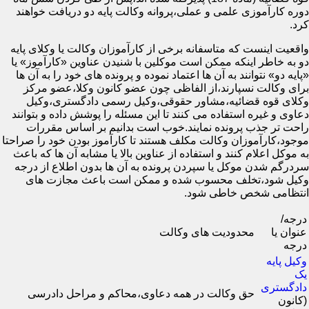
دوره کارآموزی علمی و عملی،پروانه وکالت پایه دو دریافت خواهند
کرد.
واقعیت اینست که متاسفانه برخی از کارآموزان وکالت یا وکلای پایه
دو به خاطر اینکه ممکن است موکلین با شنیدن عناوین «کارآموز» یا
«پایه دو» نتوانند به آن ها اعتماد نموده و پرونده های خود را به آن ها
برای وکالت نسپارند،از الفاظی چون عضو کانون وکلا،عضو مرکز
وکلای قوه قضائیه،مشاور حقوقی،وکیل رسمی دادگستری،وکیل
دعاوی و غیره استفاده می کنند تا این مسئله را پوشش داده و بتوانند
راحت تر جذب پرونده نمایند.خوب است بدانیم بر اساس مقررات
موجود،کارآموزان وکالت مکلف هستند تا کارآموز بودن خود را صراحتا
به موکل اعلام کنند و استفاده از عناوین بالا یا مشابه آن ها که باعث
سردرگم شدن موکل یا سپردن پرونده به آن ها بدون اطلاع از درجه
وکیل شود،تخلف محسوب شده و ممکن است باعث مجازت های
انتظامی شخص خاطی شود.
درجه/
عنوان یا
محدودیت های وکالت
درجه
وکیل پایه
یک
دادگستری
حق وکالت در همه دعاوی،محاکم و مراحل دادرسی
(کانون