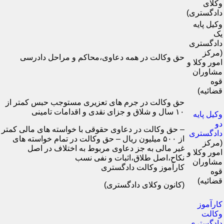
وکلای
دادگستری)
وکیل پایه
یک
دادگستری
(مرکز
حق وکالت در همه دعاوی،محاکم و مراحل دادرسی
امور وکلا و
مشاوران
قوه
قضائیه)
حق وکالت در جرم های تعزیری مستوجب حبس کمتر از
۱۰ سال و شلاق و جزای نقدی و اقدامات تامینی
وکیل پایه
دو
– حق وکالت در دعاوی حقوقی با خواسته های مالی کمتر
دادگستری
از ۵۰۰ میلیون ریال – حق وکالت در تمام خواسته های
(مرکز
غیر مالی به جز دعاوی مربوط به اختلاف در اصل
امور وکلا و
نکاح،اصل طلاق،اثبات و نفی نسب
مشاوران
کارآموز وکالت دادگستری
قوه
قضائیه)
(کانون وکلای دادگستری)
کارآموز
وکالت
دادگستری