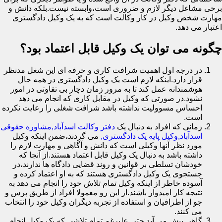
برخی مشاغل دیگر لازم و ضروری است،وابسته نیست.بلکه دانش و
مهارت شخص وکیل در کار وکالت است که به یک وکیل دادگستری
اعتبار می دهد.
چگونه می توان یک وکیل قابل اعتماد بود؟
در درجه اول اهمیت شرافت کاری و حرفه ای این شغل مدنظر
قرار دارد.اینکه لازم است یک وکیل دادگستری در همه حال
هوشمندانه عمل کند تا به مرور زمان دچار بی تفاوتی در امور
نشود.در صورتی که وکیل در مقابل کاری که انجام می دهد
احساس مسوولیت نداشته باشد شرافت شغلی را رعایت نکرده
است.
زمانی که افراد به دنبال یک
دفتر وکالت اسدآباد,مشاوره حقوقی
اسدآباد,وکیل پایه یک دادگستری,
می گردند،ضمن اینکه وکیل
مورد نظر آنها وکیلی است که دانش و آگاهی و مهارت لازم را
داشته باشد به دنبال یک وکیل قابل اعتماد هستند.از آنجا که
خودشان تسلطی بر قوانین و روند قضایی دادگاه ها ندارند،در
جستجوی یک وکیل دادگستری هستند که به او اعتماد کرده و
آسوده خاطر از اینکه وکیل تمام تلاش خود را انجام می دهد به
نتیجه کار امیدوار باشند.از این رو معمولا افراد از طریق پرس و
جو از اطرافیان و استفاده از تجربه دیگران وکیل خود را انتخاب
می کنند.
گاهی پیش می آید حتی علیرغم تمام تلاشی که یک وکیل انجام