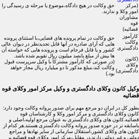
(مرکز
حق وکالت در هیچ دادگاه،موضوع یا مرحله ی رسیدگی را
امور وکلا و
ندارند.
مشاوران
قوه
قضائیه)
کارآموز
حق وکالت در تمام پرونده های قضایی،با استثنای پرونده
وکالت
هایی که آرای صادره در آنها قابل تجدیدنظر در دیوان عالی
دادگستری
کشور و یا قابل فرجام است و پرونده هایی که خواسته آن
ها بیش از مبلغ پانصد میلیون ریال تقویم شده باشد.
(کانون
(در صورتی که کارآموز مشترکاً با وکیل سرپرست قبول
وکلای
وکالت کند،مبلغ مذکور تا دو میلیارد ریال مجاز خواهد
دادگستری)
بود.)
وکیل کانون وکلای دادگستری و وکیل مرکز امور وکلای قوه
قضائیه
بطور کل در ایران دو مرجع مهم برای صدور پروانه وکالت وجود دارد:
کانون وکلای دادگستری و مرکز امور وکلا و کارشناسان قوه
قضائیه.کانون های وکلای دادگستری به عنوان مرجع اولیه،اصلی و
باسابقه تر در حوزه صدور پروانه وکالت دادگستری هستند.هر کدام از
کانون های وکلای کشور،استقلال سازمانی از سایر نهادها و مراجع
دولتی و غیر دولتی دارند.در مقابل،مرکز امور وکلای قوه قضائیه بر