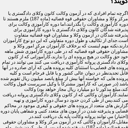
گویند؟
اگرچه تمام افرادی که در آزمون وکالت کانون وکلای دادگستری یا
مرکز وکلا و مشاوران حقوقی قوه قضائیه (ماده 187) ملزم هستند تا
دوره کارآموزی وکالت را بگذرانند،اما دوره کارآموزی وکالت برای
پذیرفته شدگان کانون وکلای دادگستری با دوره کارآموزی برای
پذیرفته شدگان در آزمون وکلا و مشاوران قوه قضائیه متفاوت
است.جدای از تکالیف و طول دوره متفاوتی که این دو نوع کارآموزان
دارند،نکته مهم اینست که برخلاف کارآموزان مرکز امور وکلا و
مشاوران حقوقی قوه قضائیه که در طی دوره کارآموزی شش ماهه
خود حق وکالت در هیچ پرونده ای را ندارند،کارآموزانی که از کانون
وکلای دادگستری پروانه کارآموزی دریافت می کنند می توانند در تمام
پرونده های قضایی،با استثنای کلیه پرونده هایی که آرای صادره در آنها
قابل تجدیدنظر در دیوان عالی کشور و یا قابل فرجام است و کلیه
پرونده هایی که خواسته آنها بیش از مبلغ پانصد میلیون ریال تقویم شده
باشد (در صورتی که کارآموز مشترکاً با وکیل سرپرست قبول وکالت
کند،مبلغ مذکور تا دو میلیارد ریال مجاز خواهد بود) وکالت
نمایند.کارآموزان وکالتی که از کانون وکلای دادگستری پروانه دریافت
می کنند،پس از طی کردن حدود دو سال دوره کارآموزی و تهیه
گزارش های متعدد از پرونده های حقوقی و کیفری موجود در محاکم
قضایی و پذیرفته شدن در آزمون های متعدد کتبی و شفاهی پایان دوره
(اختبار) می توانند پروانه وکالت پایه یک دریافت کنند.در
مقابل،کارآموزان وکالتی که در آزمون مرکز وکلا و مشاوران حقوقی
قوه قضائیه (ماده 187) پذیرفته شده اند،پس از طی کردن شش ماه