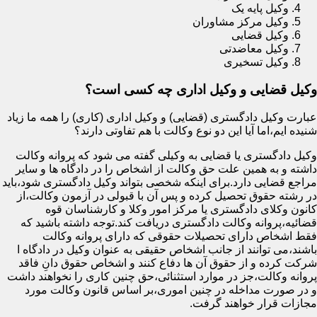
وکیل پایه یک
وکیل مرکز مشاوران
وکیل قضایی
وکیل معاضدتی
وکیل تسخیری
وکیل قضایی و وکیل اداری چه کسی است؟
عبارت وکیل دادگستری (قضایی) و وکیل اداری (کاری) را همه ما زیاد
شنیده ایم،اما آیا این دو نوع وکالت با هم تفاوتی دارند؟
وکیل دادگستری یا قضایی به وکیلی گفته می شود که پروانه وکالت
داشته و به همین علت حق وکالت از اشخاص را در دادگاه ها و سایر
مراجع قضایی دارد.برای اینکه شخصی بتواند وکیل دادگستری شود،باید
در رشته حقوق تحصیل کرده و پس آن با قبولی در آزمون وکالت،از
کانون وکلای دادگستری یا مرکز امور وکلا و کارشناسان قوه
قضائیه،پروانه وکالت دادگستری دریافت کند.توجه داشته باشید که
فقط اشخاص دارای تحصیلات حقوقی که دارای پروانه وکالت
باشند،می توانند از جانب اشخاص حقیقی به عنوان وکیل در دادگاه ا
شرکت کرده و از حقوق آن ها دفاع کنند و اشخاص حقوق دانِ فاقد
پروانه وکالت،جز در موارد استثنائی،حق چنین کاری را نخواهند داشت
و در صورت مداخله در چنین اموری،بر اساس قانون وکالت مورد
مجازات قرار خواهند گرفت.