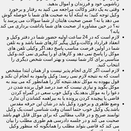
زناشویی خود و فرزندان و اموال بدهید.
وقتی به یک دفتر وکالت مراجعه می کنید به رفتار و برخورد
وکیل توجه کنید؛ به اینکه آیا به صحبت های شما با حوصله گوش
می دهد یا نه؟ ضمن صحبت هایتان از شما سوالات می پرسد یا
نه؟ در حین مشاوره از صحبت های شما یاداشت برداری می کند
یانه؟
لازم است که در 24 ساعت اولیه حضور شما در دفتر وکیل و
انعقاد قرارداد وکالت،وکیل پیگیر کارهای شما باشد و به تلفن
شما در اولین فرصت مناسب پاسخ دهد.اگر وکیلی تلفن های
موکل را پاسخ نمی دهد و کارهای او را پیگیری نمی کند،وکیل
مناسبی برای کار شما نیست و بهتر است شخص دیگری را
انتخاب کنید.
لازم است اگر کاری انجام پذیر نیست و از همان ابتدا مشخص
است که به نتیجه لازم نمی رسد؛ وکیل وانمود به انجام آن نکند و
قول بیهوده به موکل ندهد.نتیجه کار را همانطور که می بیند به
موکل بگوید و نیازی نیست که صد درصد قول برنده شدن در
دعوا را به موکل بدهد.یک وکیل خوب سعی در گمراه کردن
قاضی یا پیچیده کردن پرونده یا به بیراهمه کشاندن آن ندارد.
وضع ظاهری و برخورد وکیل باید در شان این حرفه مقدس
باشد.یک وکیل خوب حتما انسان وقت شناسی است.یک وکیل
توانمند صریح و در قالب مطالبی که برای موکل قابل فهم باشد
صحبت می کند و در جلسه دادرسی هم طوری مطلب را بیان
می کند که قاضی بتواند مطلب را همانگونه که منظور وکیل