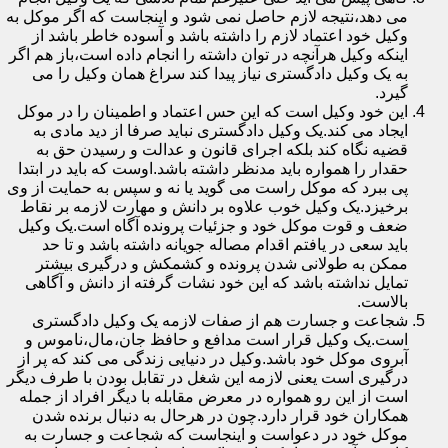
می دهد،نتیجه لازم حاصل نمی شود و اینجاست که اگر موکل به
وکیل خود اعتماد لازم را داشته باشد و آسوده خاطر باشد از
اینکه وکیل هرآنچه در توان داشته را انجام داده است،باز هم اگر
به یک وکیل دادگستری نیاز پیدا کند سراغ همان وکیل را می
گیرد.
این خود وکیل است که این حس اعتماد و اطمینان را در موکل
ایجاد می کند.یک وکیل دادگستری نباید صرفا از دید مادی به
قضیه نگاه کند بلکه اجرای قانون و عدالت و رسیدن حق به
حقدار را همواره باید مدنظر داشته باشد.اوست که باید در ابتدا
پی ببرد که موکل راست می گوید یا نه و سپس به حمایت از وی
برخیزد.یک وکیل خوب علاوه بر دانش و مهارت لازمه بر نقاط
ضعف و قوت موکل خود و جزئیات پرونده آگاه است.یک وکیل
باید سعی در یافتم اقدام مصاله جویانه داشته باشد و تا حد
ممکن به طولانی شدن پرونده و کشمکش و درگیری بیشتر
تمایل نداشته باشد که این خود نشات گرفته از دانش و آگاهی
بالاست.
شجاعت و جسارت هم از صفات لازمه یک وکیل دادگستری
است.یک وکیل قرار است مدافع و حافظ جان،مال،ناموس و
آبروی موکل خود باشد.وکیل در دنیایی زندگی می کند که پر از
درگیری است یعنی لازمه این شغل در تقابل بودن با طرف دیگر
است از این رو همواره در معرض مقابله با دیگر افراد از جمله
همکاران خود قرار دارد.چون در هرحال به دنبال برنده شدن
موکل خود در دعواست و اینجاست که شجاعت و جسارت به