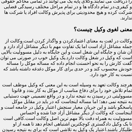
را دریافت می نمایند.وکلای پایه یک می توانند در تمامی محاکم حقوقی
و کیفری،در تمام دادگاه ها و در تمام مراحل مختلف رسیدگی قضایی
شرکت کرده و هیچ محدودیتی برای پذیرش وکالت افراد یا شرکت ها
ندارند.
معنی لغوی وکیل چیست؟
وکالت در لغت به معنای اعتمادکردن و واگذار کردن است.وکالت از
جمله مشاغل آزاد است اما یک تفاوت مهم با دیگر مشاغل آزاد دارد و
آن شان و جایگاه این شغل است و این جایگاه به دلیل مسوولیت بالایی
است که وکیل در شغل وکالت دارد.یک وکیل خوب در صورتی می توان
گفت کارش را به نحو احسنت انجام داده که مساله موکل را مساله
خودش محسوب کند و در حدی برای کار موکل دغدغه داشته باشد که
نسبت به کار خود دارد.
هرچند وکالت تعهد به وسیله است به این معنی که وکیل موظف است
تمام تلاش خود را برای دفاع مناسب از موکل به کار بندد و قانونا
مسوولیتی در رسیدن به نتیجه ندارد و در واقع تضمینی جهت دستیابی
به نتیجه نمی دهد؛ اما مساله اینجاست که در باید در مقابل موکل
پاسخگو باشد و این جریان معیار سنجش اعتبار وکیل در جامعه است و
اینجاست که وکالت از دیگر مشاغل آزاد جدا شده و احساس
مسوولیت به همراه دقت بالا مهم ترین اصل وکالت است.کافی است
تا یک وکیل دادگستری کوچکترین اشتباهی انجام دهد تا همه از او
طلبکار باشند.اعتبار یک وکیل به تلاشی است که برای به نتیجه رسیدن