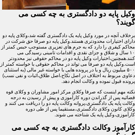
وکیل پایه دو دادگستری به چه کسی می
گویند؟
برخلاف آنچه در مورد وکیل پایه یک دادگستری گفته شد،وکلای پایه دو
دارای اختیارات محدودتری هستند.وکیل پایه دو صرفا حق شرکت در
محاکم کیفری را دارد که به جرم های تعزیری مستوجب حبس کمتر از
۱۰ سال و شلاق و جزای نقدی و اقدامات تامینی رسیدگی می
کنند.همچنین،اختیارات وکیل پایه دو در محاکم حقوقی نیز محدودتر
است.وکیل پایه دو صرفا می تواند در محاکم حقوقی با خواسته کمتر از
۵۰۰ میلیون ریال و یا در پرونده هایی با خواسته غیر مالی (به استثنای
دعاوی مربوط به اختلاف در اصل نکاح،اصل طلاق،اثبات و نفی نسب)
پرونده قبول نموده و وکالت انجام دهد.
نکته مهم اینست که صرفا وکلای مرکز امور مشاوران و وکلای قوه
قضائیه پس از گذراندن دوره کارآموزی و پیش از رسیدن به درجه
وکالت پایه یک دادگستری،پروانه وکالت پایه دو را دریافت می کنند و
وکلای کانون وکلای دادگستری،مستقیما پس از طی دوره
کارآموزی،وکیل پایه یک شناخته می شوند.
کارآموز وکالت دادگستری به چه کسی می